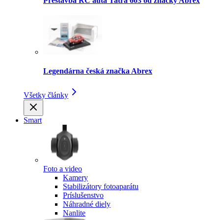
Prestavba RC auta Tatra 603 od značky Abrex
Legendárna česká značka Abrex
Všetky články
Smart
Foto a video
Kamery
Stabilizátory fotoaparátu
Príslušenstvo
Náhradné diely
Nanlite