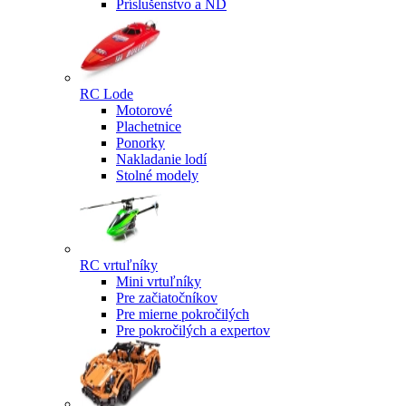
Príslušenstvo a ND
RC Lode
Motorové
Plachetnice
Ponorky
Nakladanie lodí
Stolné modely
RC vrtuľníky
Mini vrtuľníky
Pre začiatočníkov
Pre mierne pokročilých
Pre pokročilých a expertov