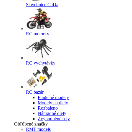
Stavebnice CaDa
RC motorky
RC vychytávky
RC bazár
Funkčné modely
Modely na diely
Rozbaleno
Náhradné diely
Zvýhodněné sety
Obľúbené značky
RMT models