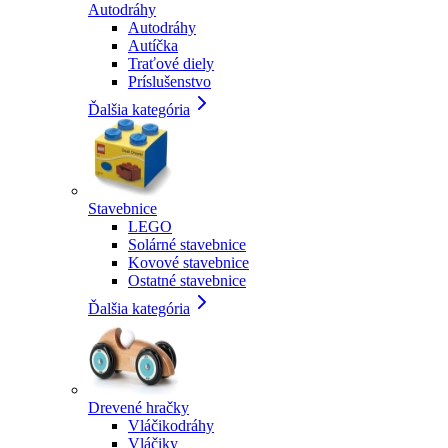
Autodráhy
Autodráhy
Autíčka
Traťové diely
Príslušenstvo
Ďalšia kategória
Stavebnice
LEGO
Solárné stavebnice
Kovové stavebnice
Ostatné stavebnice
Ďalšia kategória
Drevené hračky
Vláčikodráhy
Vláčiky