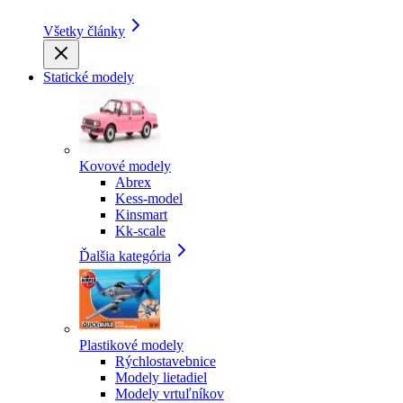
Všetky články
Statické modely
Kovové modely
Abrex
Kess-model
Kinsmart
Kk-scale
Ďalšia kategória
Plastikové modely
Rýchlostavebnice
Modely lietadiel
Modely vrtuľníkov