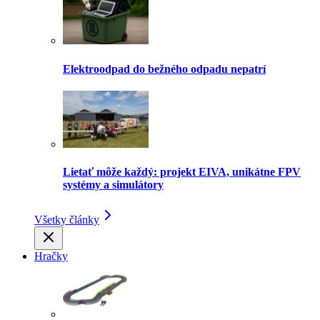
Elektroodpad do bežného odpadu nepatrí
Lietať môže každý: projekt EIVA, unikátne FPV
systémy a simulátory
Všetky články
Hračky