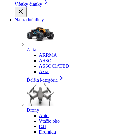
Všetky články
Náhradné diely
Autá
ARRMA
ASSO
ASSOCIATED
Axial
Ďalšia kategória
Drony
Autel
Vtáčie oko
DJI
Dromida