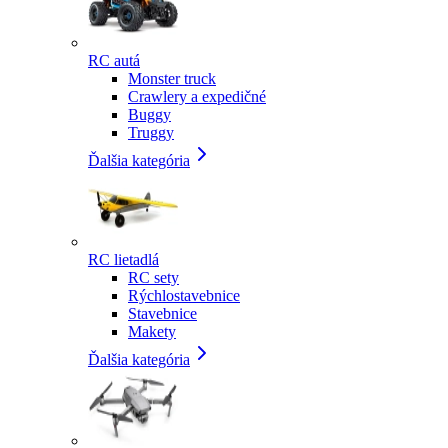
RC autá
Monster truck
Crawlery a expedičné
Buggy
Truggy
Ďalšia kategória
RC lietadlá
RC sety
Rýchlostavebnice
Stavebnice
Makety
Ďalšia kategória