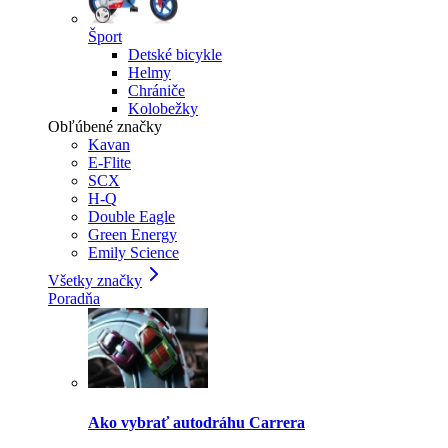
Šport
Detské bicykle
Helmy
Chrániče
Kolobežky
Obľúbené značky
Kavan
E-Flite
SCX
H-Q
Double Eagle
Green Energy
Emily Science
Všetky značky
Poradňa
Ako vybrať autodráhu Carrera