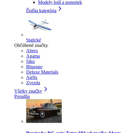
Modely lodí a ponoriek
Ďalšia kategória
Statické
Obľúbené značky
Abrex
Agama
Siku
Bburago
Deluxe Materials
Airfix
Zvezda
Všetky značky
Poradňa