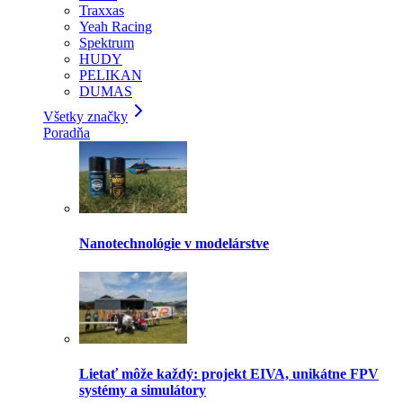
Traxxas
Yeah Racing
Spektrum
HUDY
PELIKAN
DUMAS
Všetky značky
Poradňa
Nanotechnológie v modelárstve
Lietať môže každý: projekt EIVA, unikátne FPV
systémy a simulátory