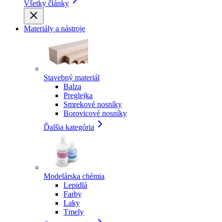
Všetky články
Materiály a nástroje
Stavebný materiál
Balza
Preglejka
Smrekové nosníky
Borovicové nosníky
Ďalšia kategória
Modelárska chémia
Lepidlá
Farby
Laky
Tmely