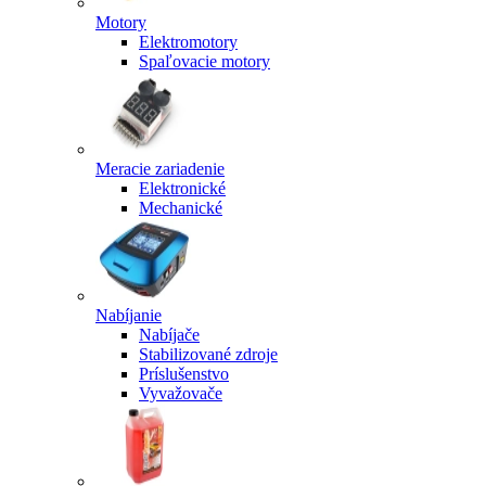
Motory
Elektromotory
Spaľovacie motory
Meracie zariadenie
Elektronické
Mechanické
Nabíjanie
Nabíjače
Stabilizované zdroje
Príslušenstvo
Vyvažovače