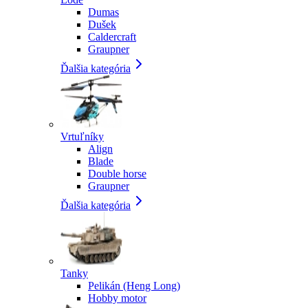
Dumas
Dušek
Caldercraft
Graupner
Ďalšia kategória
Vrtuľníky
Align
Blade
Double horse
Graupner
Ďalšia kategória
Tanky
Pelikán (Heng Long)
Hobby motor