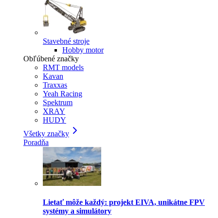
Stavebné stroje
Hobby motor
Obľúbené značky
RMT models
Kavan
Traxxas
Yeah Racing
Spektrum
XRAY
HUDY
Všetky značky
Poradňa
Lietať môže každý: projekt EIVA, unikátne FPV
systémy a simulátory