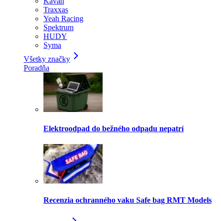
Kavan
Traxxas
Yeah Racing
Spektrum
HUDY
Syma
Všetky značky
Poradňa
Elektroodpad do bežného odpadu nepatrí
Recenzia ochranného vaku Safe bag RMT Models