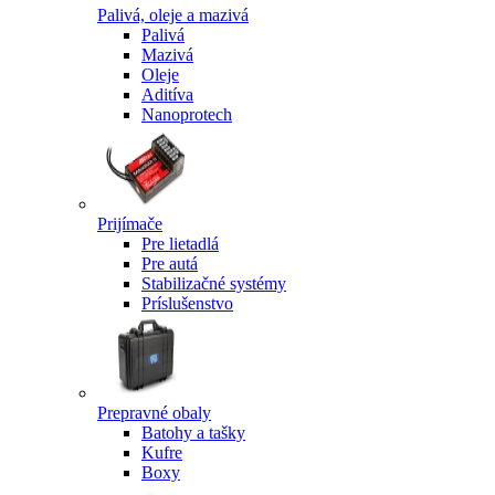
Palivá, oleje a mazivá
Palivá
Mazivá
Oleje
Aditíva
Nanoprotech
Prijímače
Pre lietadlá
Pre autá
Stabilizačné systémy
Príslušenstvo
Prepravné obaly
Batohy a tašky
Kufre
Boxy