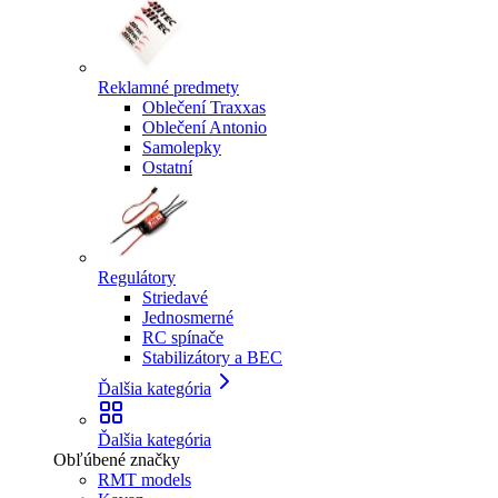
Reklamné predmety
Oblečení Traxxas
Oblečení Antonio
Samolepky
Ostatní
Regulátory
Striedavé
Jednosmerné
RC spínače
Stabilizátory a BEC
Ďalšia kategória
Ďalšia kategória
Obľúbené značky
RMT models