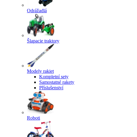
Odrážadlá
Šlapacie traktory
Modely rakiet
Kompletní sety
Samostatné rakety
Příslušenství
Roboti