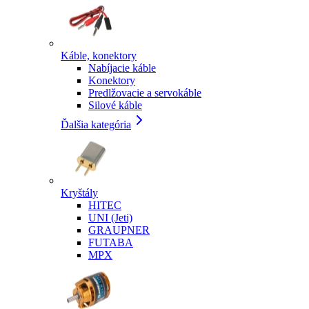
Káble, konektory
Nabíjacie káble
Konektory
Predlžovacie a servokáble
Silové káble
Ďalšia kategória
Kryštály
HITEC
UNI (Jeti)
GRAUPNER
FUTABA
MPX