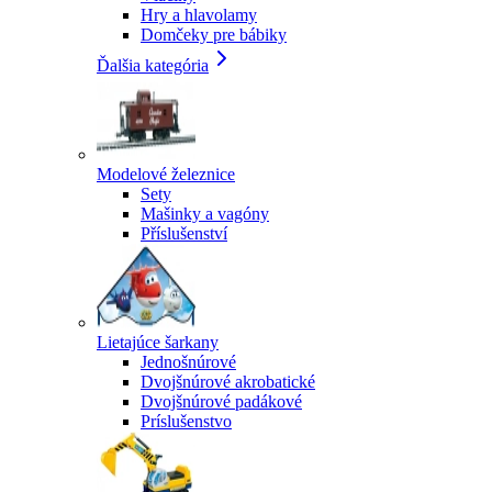
Hry a hlavolamy
Domčeky pre bábiky
Ďalšia kategória
Modelové železnice
Sety
Mašinky a vagóny
Příslušenství
Lietajúce šarkany
Jednošnúrové
Dvojšnúrové akrobatické
Dvojšnúrové padákové
Príslušenstvo