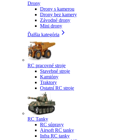
Drony
Drony s kamerou
Drony bez kamery
Závodné drony
Mini drony
Ďalšia kategória
RC pracovné stroje
Stavebné stroje
Kamióny
Traktory
Ostatní RC stroje
RC Tanky
RC súpravy
Airsoft RC tanky
Infra RC tanky