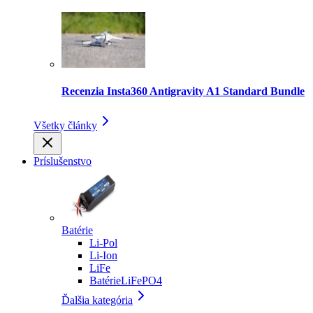
Recenzia Insta360 Antigravity A1 Standard Bundle
Všetky články
Príslušenstvo
Batérie
Li-Pol
Li-Ion
LiFe
BatérieLiFePO4
Ďalšia kategória