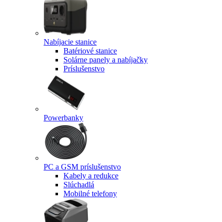
Nabíjacie stanice
Batériové stanice
Solárne panely a nabíjačky
Príslušenstvo
Powerbanky
PC a GSM príslušenstvo
Kabely a redukce
Slúchadlá
Mobilné telefony