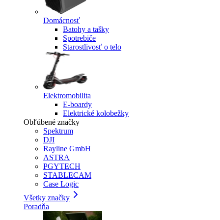
Domácnosť
Batohy a tašky
Spotrebiče
Starostlivosť o telo
Elektromobilita
E-boardy
Elektrické kolobežky
Obľúbené značky
Spektrum
DJI
Rayline GmbH
ASTRA
PGYTECH
STABLECAM
Case Logic
Všetky značky
Poradňa