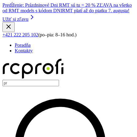
Predĺženie
:
Prázdninové Dni RMT sú tu = 20 % ZĽAVA na všetko
od RMT models s kódom DNIRMT platí až do piatku 7. augusta!
Užiť si zľavu
+421 222 205 102
(
po–pia: 8–16 hod.
)
Poradňa
Kontakty