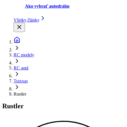
Ako vybrať autodráhu
Všetky články
RC modely
RC autá
Traxxas
Rustler
Rustler