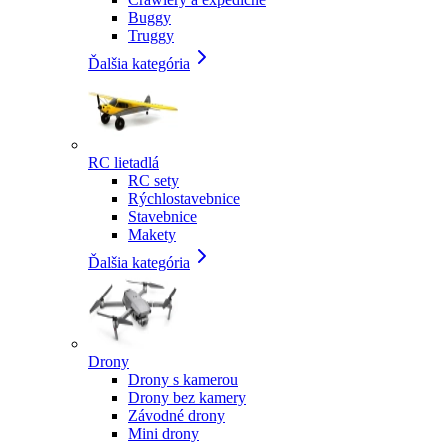
Buggy
Truggy
Ďalšia kategória
RC lietadlá
RC sety
Rýchlostavebnice
Stavebnice
Makety
Ďalšia kategória
Drony
Drony s kamerou
Drony bez kamery
Závodné drony
Mini drony