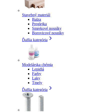
Stavebný materiál
Balza
Preglejka
Smrekové nosníky
Borovicové nosníky
Ďalšia kategória
Modelárska chémia
Lepidlá
Farby
Laky
Tmely
Ďalšia kategória