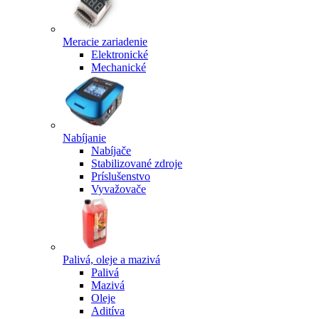
Meracie zariadenie
Elektronické
Mechanické
Nabíjanie
Nabíjače
Stabilizované zdroje
Príslušenstvo
Vyvažovače
Palivá, oleje a mazivá
Palivá
Mazivá
Oleje
Aditíva