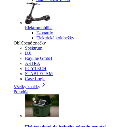
Elektromobilita
E-boardy
Elektrické kolobežky
Obľúbené značky
Spektrum
DJI
Rayline GmbH
ASTRA
PGYTECH
STABLECAM
Case Logic
Všetky značky
Poradňa
Elektroodpad do bežného odpadu nepatrí