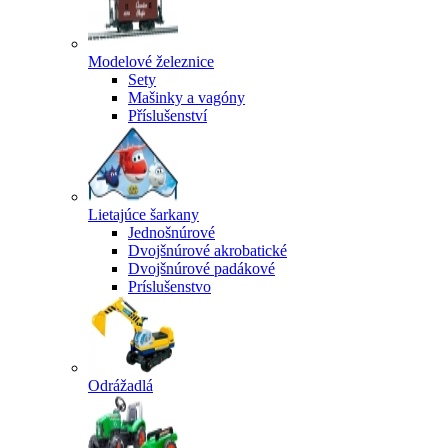
Modelové železnice
Sety
Mašinky a vagóny
Příslušenství
Lietajúce šarkany
Jednošnúrové
Dvojšnúrové akrobatické
Dvojšnúrové padákové
Príslušenstvo
Odrážadlá