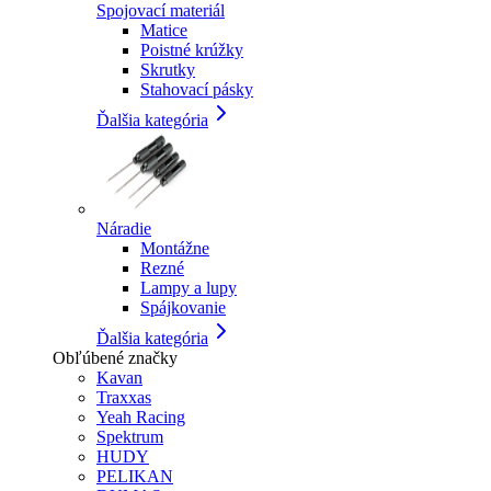
Spojovací materiál
Matice
Poistné krúžky
Skrutky
Stahovací pásky
Ďalšia kategória
Náradie
Montážne
Rezné
Lampy a lupy
Spájkovanie
Ďalšia kategória
Obľúbené značky
Kavan
Traxxas
Yeah Racing
Spektrum
HUDY
PELIKAN