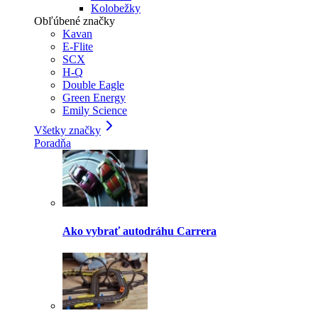
Kolobežky
Obľúbené značky
Kavan
E-Flite
SCX
H-Q
Double Eagle
Green Energy
Emily Science
Všetky značky
Poradňa
Ako vybrať autodráhu Carrera