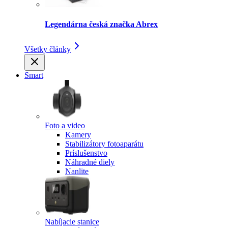
Legendárna česká značka Abrex
Všetky články
Smart
Foto a video
Kamery
Stabilizátory fotoaparátu
Príslušenstvo
Náhradné diely
Nanlite
Nabíjacie stanice