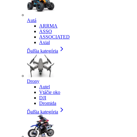
Autá
ARRMA
ASSO
ASSOCIATED
Axial
Ďalšia kategória
Drony
Autel
Vtáčie oko
DJI
Dromida
Ďalšia kategória