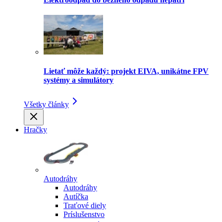
Lietať môže každý: projekt EIVA, unikátne FPV
systémy a simulátory
Všetky články
Hračky
Autodráhy
Autodráhy
Autíčka
Traťové diely
Príslušenstvo