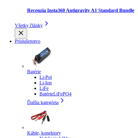
Recenzia Insta360 Antigravity A1 Standard Bundle
Všetky články
Príslušenstvo
Batérie
Li-Pol
Li-Ion
LiFe
BatérieLiFePO4
Ďalšia kategória
Káble, konektory