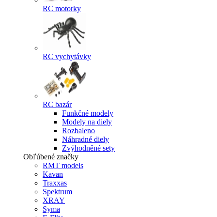
RC motorky
RC vychytávky
RC bazár
Funkčné modely
Modely na diely
Rozbaleno
Náhradné diely
Zvýhodněné sety
Obľúbené značky
RMT models
Kavan
Traxxas
Spektrum
XRAY
Syma