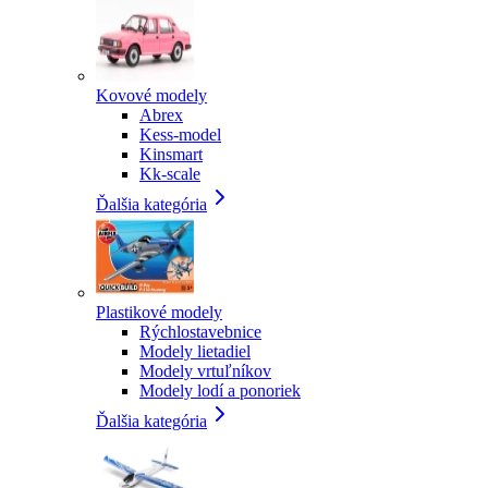
Kovové modely
Abrex
Kess-model
Kinsmart
Kk-scale
Ďalšia kategória
Plastikové modely
Rýchlostavebnice
Modely lietadiel
Modely vrtuľníkov
Modely lodí a ponoriek
Ďalšia kategória