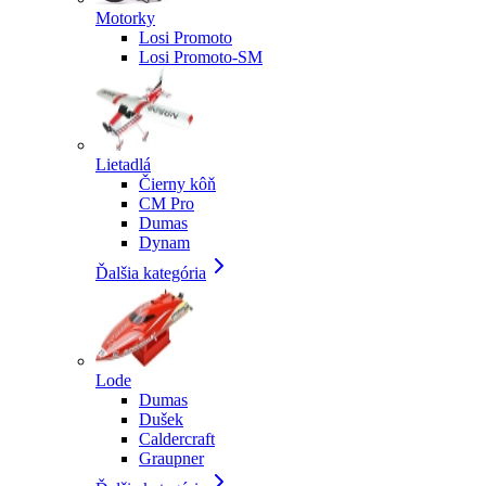
Motorky
Losi Promoto
Losi Promoto-SM
Lietadlá
Čierny kôň
CM Pro
Dumas
Dynam
Ďalšia kategória
Lode
Dumas
Dušek
Caldercraft
Graupner