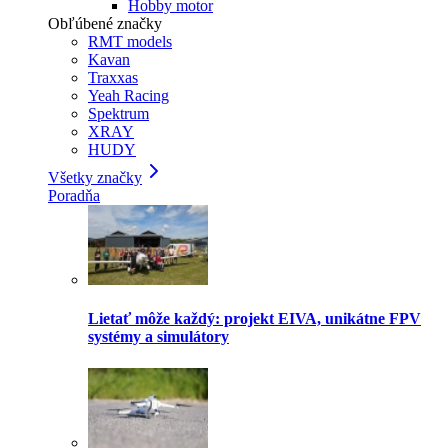
Hobby motor
Obľúbené značky
RMT models
Kavan
Traxxas
Yeah Racing
Spektrum
XRAY
HUDY
Všetky značky
Poradňa
Lietať môže každý: projekt EIVA, unikátne FPV
systémy a simulátory