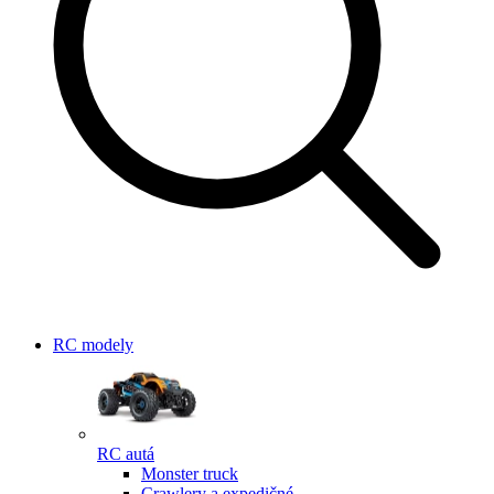
RC modely
RC autá
Monster truck
Crawlery a expedičné