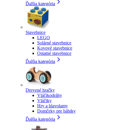
Ďalšia kategória
Stavebnice
LEGO
Solárné stavebnice
Kovové stavebnice
Ostatné stavebnice
Ďalšia kategória
Drevené hračky
Vláčikodráhy
Vláčiky
Hry a hlavolamy
Domčeky pre bábiky
Ďalšia kategória