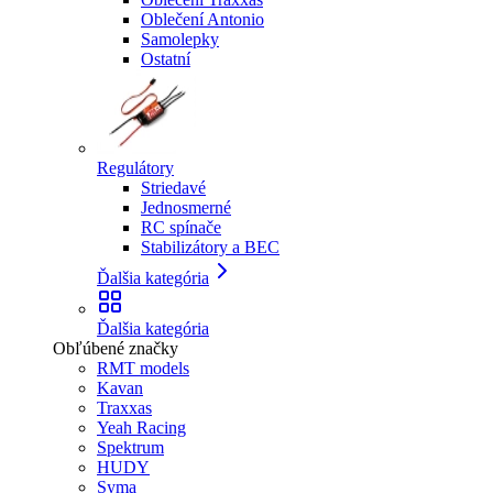
Oblečení Antonio
Samolepky
Ostatní
Regulátory
Striedavé
Jednosmerné
RC spínače
Stabilizátory a BEC
Ďalšia kategória
Ďalšia kategória
Obľúbené značky
RMT models
Kavan
Traxxas
Yeah Racing
Spektrum
HUDY
Syma