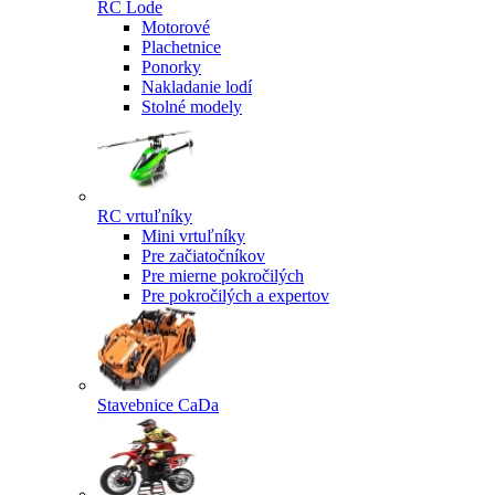
RC Lode
Motorové
Plachetnice
Ponorky
Nakladanie lodí
Stolné modely
RC vrtuľníky
Mini vrtuľníky
Pre začiatočníkov
Pre mierne pokročilých
Pre pokročilých a expertov
Stavebnice CaDa