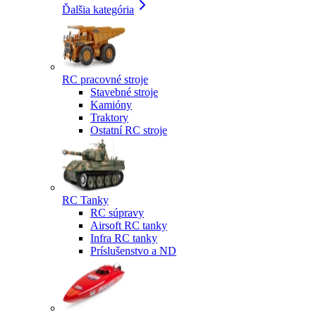
Ďalšia kategória
RC pracovné stroje
Stavebné stroje
Kamióny
Traktory
Ostatní RC stroje
RC Tanky
RC súpravy
Airsoft RC tanky
Infra RC tanky
Príslušenstvo a ND