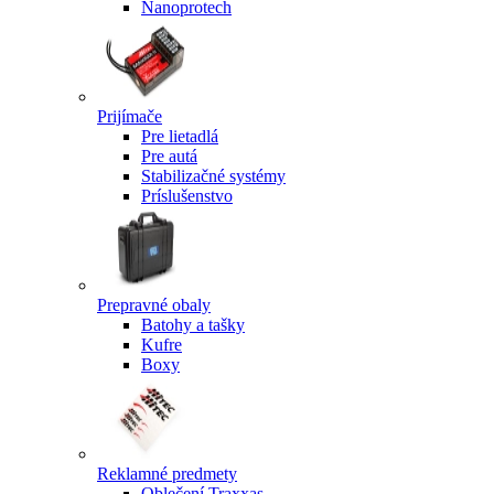
Nanoprotech
Prijímače
Pre lietadlá
Pre autá
Stabilizačné systémy
Príslušenstvo
Prepravné obaly
Batohy a tašky
Kufre
Boxy
Reklamné predmety
Oblečení Traxxas