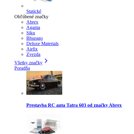
Statické
Obľúbené značky
Abrex
Agama
Siku
Bburago
Deluxe Materials
Airfix
Zvezda
Všetky značky
Poradňa
Prestavba RC auta Tatra 603 od značky Abrex