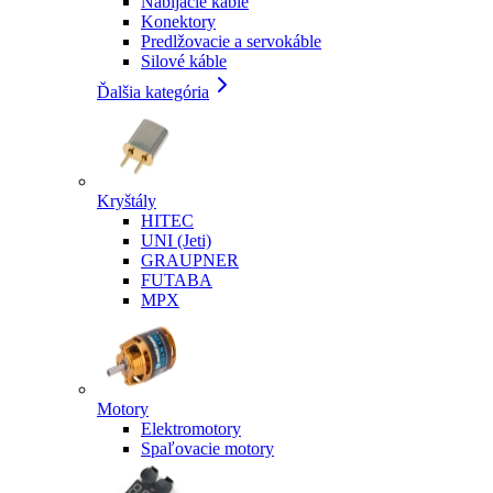
Nabíjacie káble
Konektory
Predlžovacie a servokáble
Silové káble
Ďalšia kategória
Kryštály
HITEC
UNI (Jeti)
GRAUPNER
FUTABA
MPX
Motory
Elektromotory
Spaľovacie motory