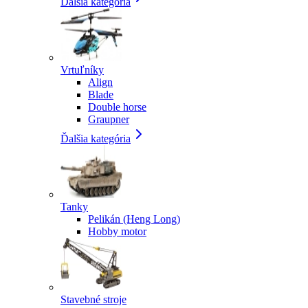
Ďalšia kategória
Vrtuľníky
Align
Blade
Double horse
Graupner
Ďalšia kategória
Tanky
Pelikán (Heng Long)
Hobby motor
Stavebné stroje