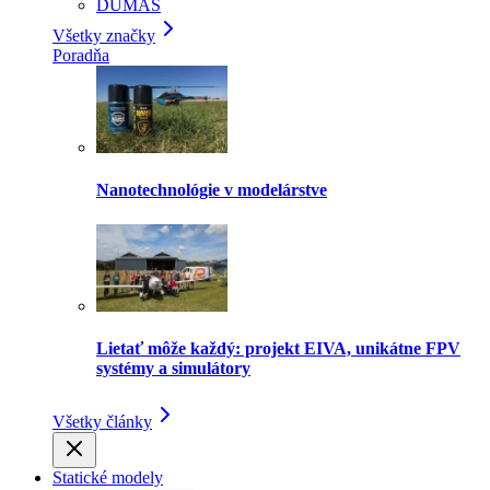
DUMAS
Všetky značky
Poradňa
Nanotechnológie v modelárstve
Lietať môže každý: projekt EIVA, unikátne FPV
systémy a simulátory
Všetky články
Statické modely