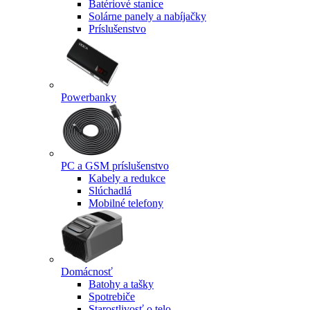
Batériové stanice
Solárne panely a nabíjačky
Príslušenstvo
Powerbanky
PC a GSM príslušenstvo
Kabely a redukce
Slúchadlá
Mobilné telefony
Domácnosť
Batohy a tašky
Spotrebiče
Starostlivosť o telo