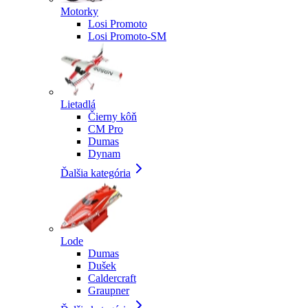
Motorky
Losi Promoto
Losi Promoto-SM
Lietadlá
Čierny kôň
CM Pro
Dumas
Dynam
Ďalšia kategória
Lode
Dumas
Dušek
Caldercraft
Graupner