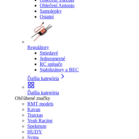
Oblečení Antonio
Samolepky
Ostatní
Regulátory
Striedavé
Jednosmerné
RC spínače
Stabilizátory a BEC
Ďalšia kategória
Ďalšia kategória
Obľúbené značky
RMT models
Kavan
Traxxas
Yeah Racing
Spektrum
HUDY
Syma