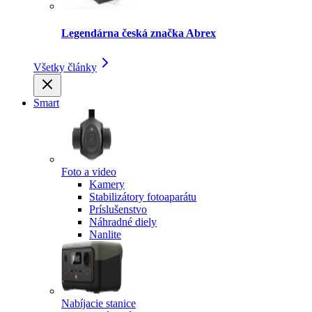
Legendárna česká značka Abrex
Všetky články
Smart
Foto a video
Kamery
Stabilizátory fotoaparátu
Príslušenstvo
Náhradné diely
Nanlite
Nabíjacie stanice