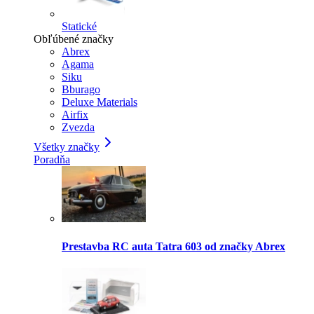
Statické
Obľúbené značky
Abrex
Agama
Siku
Bburago
Deluxe Materials
Airfix
Zvezda
Všetky značky
Poradňa
Prestavba RC auta Tatra 603 od značky Abrex