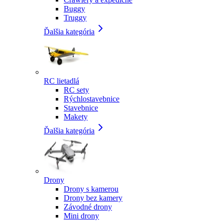
Buggy
Truggy
Ďalšia kategória
RC lietadlá
RC sety
Rýchlostavebnice
Stavebnice
Makety
Ďalšia kategória
Drony
Drony s kamerou
Drony bez kamery
Závodné drony
Mini drony