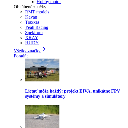
Hobby motor
Obľúbené značky
RMT models
Kavan
Traxxas
Yeah Racing
Spektrum
XRAY
HUDY
Všetky značky
Poradňa
Lietať môže každý: projekt EIVA, unikátne FPV
systémy a simulátory