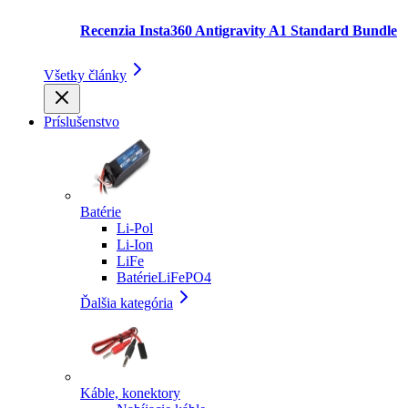
Recenzia Insta360 Antigravity A1 Standard Bundle
Všetky články
Príslušenstvo
Batérie
Li-Pol
Li-Ion
LiFe
BatérieLiFePO4
Ďalšia kategória
Káble, konektory