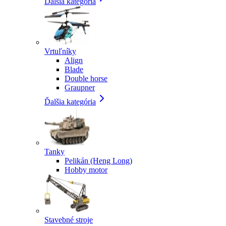
Ďalšia kategória
Vrtuľníky
Align
Blade
Double horse
Graupner
Ďalšia kategória
Tanky
Pelikán (Heng Long)
Hobby motor
Stavebné stroje