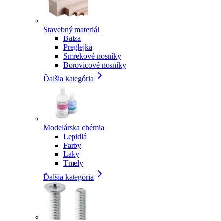
Stavebný materiál
Balza
Preglejka
Smrekové nosníky
Borovicové nosníky
Ďalšia kategória
Modelárska chémia
Lepidlá
Farby
Laky
Tmely
Ďalšia kategória