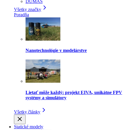
DUMAS
Všetky značky
Poradňa
Nanotechnológie v modelárstve
Lietať môže každý: projekt EIVA, unikátne FPV
systémy a simulátory
Všetky články
Statické modely