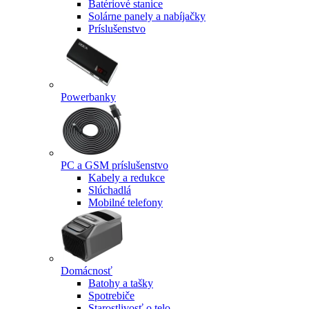
Batériové stanice
Solárne panely a nabíjačky
Príslušenstvo
Powerbanky
PC a GSM príslušenstvo
Kabely a redukce
Slúchadlá
Mobilné telefony
Domácnosť
Batohy a tašky
Spotrebiče
Starostlivosť o telo