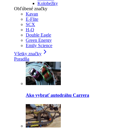
Kolobežky
Obľúbené značky
Kavan
E-Flite
SCX
H-Q
Double Eagle
Green Energy
Emily Science
Všetky značky
Poradňa
Ako vybrať autodráhu Carrera