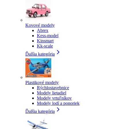
Kovové modely
Abrex
Kess-model
Kinsmart
Kk-scale
Ďalšia kategória
Plastikové modely
Rýchlostavebnice
Modely lietadiel
Modely vrtuľníkov
Modely lodí a ponoriek
Ďalšia kategória