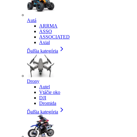
Autá
ARRMA
ASSO
ASSOCIATED
Axial
Ďalšia kategória
Drony
Autel
Vtáčie oko
DJI
Dromida
Ďalšia kategória