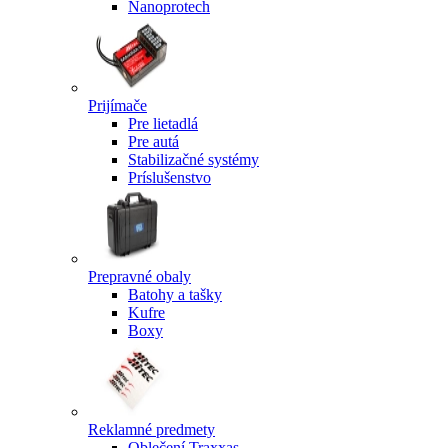
Nanoprotech
Prijímače
Pre lietadlá
Pre autá
Stabilizačné systémy
Príslušenstvo
Prepravné obaly
Batohy a tašky
Kufre
Boxy
Reklamné predmety
Oblečení Traxxas