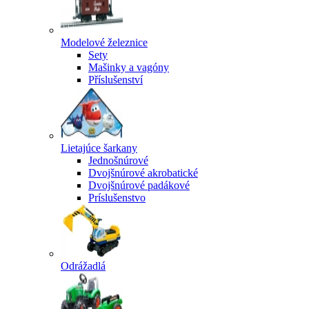
Modelové železnice
Sety
Mašinky a vagóny
Příslušenství
Lietajúce šarkany
Jednošnúrové
Dvojšnúrové akrobatické
Dvojšnúrové padákové
Príslušenstvo
Odrážadlá