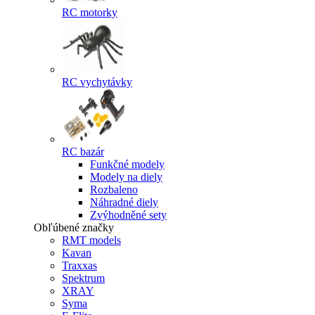
RC motorky
RC vychytávky
RC bazár
Funkčné modely
Modely na diely
Rozbaleno
Náhradné diely
Zvýhodněné sety
Obľúbené značky
RMT models
Kavan
Traxxas
Spektrum
XRAY
Syma