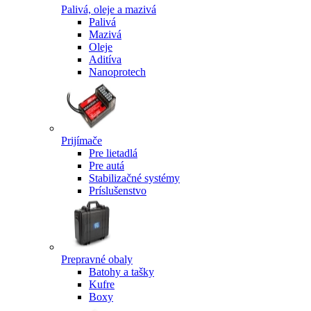
Palivá, oleje a mazivá
Palivá
Mazivá
Oleje
Aditíva
Nanoprotech
Prijímače
Pre lietadlá
Pre autá
Stabilizačné systémy
Príslušenstvo
Prepravné obaly
Batohy a tašky
Kufre
Boxy