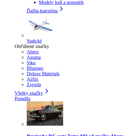
Modely lodí a ponoriek
Ďalšia kategória
Statické
Obľúbené značky
Abrex
Agama
Siku
Bburago
Deluxe Materials
Airfix
Zvezda
Všetky značky
Poradňa