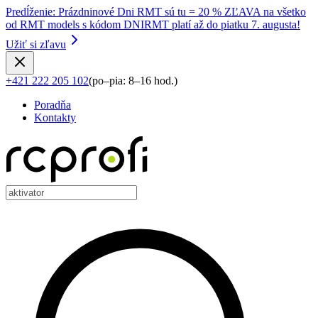
Predĺženie
:
Prázdninové Dni RMT sú tu = 20 % ZĽAVA na všetko
od RMT models s kódom DNIRMT platí až do piatku 7. augusta!
Užiť si zľavu
+421 222 205 102
(
po–pia: 8–16 hod.
)
Poradňa
Kontakty