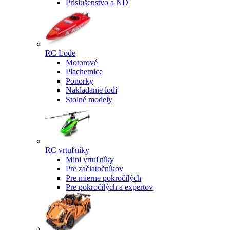
Príslušenstvo a ND
RC Lode
Motorové
Plachetnice
Ponorky
Nakladanie lodí
Stolné modely
RC vrtuľníky
Mini vrtuľníky
Pre začiatočníkov
Pre mierne pokročilých
Pre pokročilých a expertov