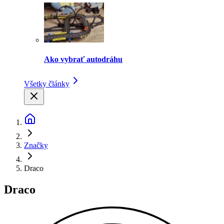
Ako vybrať autodráhu
Všetky články
Značky
Draco
Draco