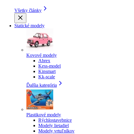
Všetky články
Statické modely
Kovové modely
Abrex
Kess-model
Kinsmart
Kk-scale
Ďalšia kategória
Plastikové modely
Rýchlostavebnice
Modely lietadiel
Modely vrtuľníkov