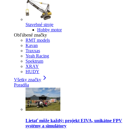
Stavebné stroje
Hobby motor
Obľúbené značky
RMT models
Kavan
Traxxas
Yeah Racing
Spektrum
XRAY
HUDY
Všetky značky
Poradňa
Lietať môže každý: projekt EIVA, unikátne FPV
systémy a simulátory