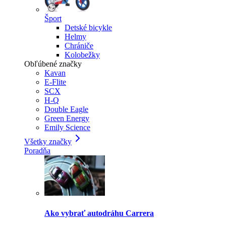
Šport
Detské bicykle
Helmy
Chrániče
Kolobežky
Obľúbené značky
Kavan
E-Flite
SCX
H-Q
Double Eagle
Green Energy
Emily Science
Všetky značky
Poradňa
Ako vybrať autodráhu Carrera