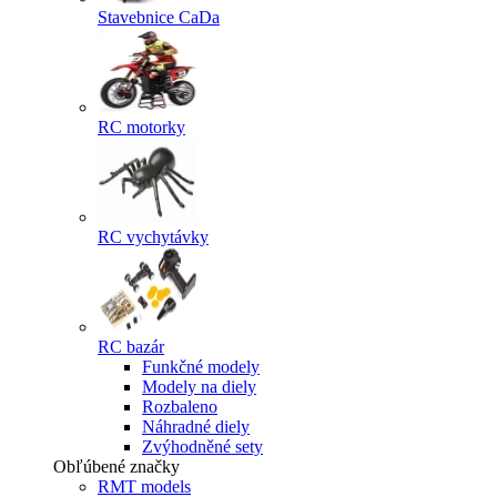
Stavebnice CaDa
RC motorky
RC vychytávky
RC bazár
Funkčné modely
Modely na diely
Rozbaleno
Náhradné diely
Zvýhodněné sety
Obľúbené značky
RMT models