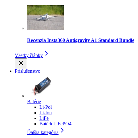
Recenzia Insta360 Antigravity A1 Standard Bundle
Všetky články
Príslušenstvo
Batérie
Li-Pol
Li-Ion
LiFe
BatérieLiFePO4
Ďalšia kategória