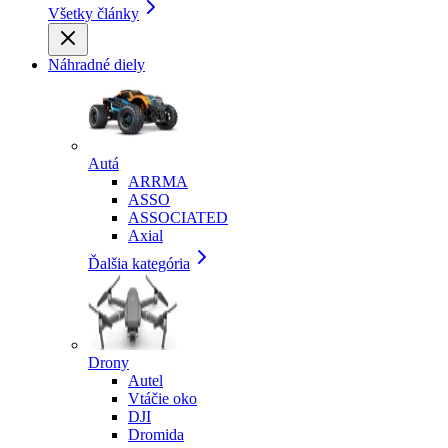
Všetky články
Náhradné diely
Autá
ARRMA
ASSO
ASSOCIATED
Axial
Ďalšia kategória
Drony
Autel
Vtáčie oko
DJI
Dromida