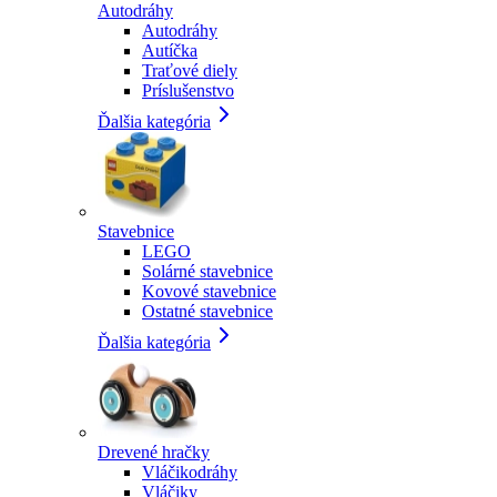
Autodráhy
Autodráhy
Autíčka
Traťové diely
Príslušenstvo
Ďalšia kategória
Stavebnice
LEGO
Solárné stavebnice
Kovové stavebnice
Ostatné stavebnice
Ďalšia kategória
Drevené hračky
Vláčikodráhy
Vláčiky