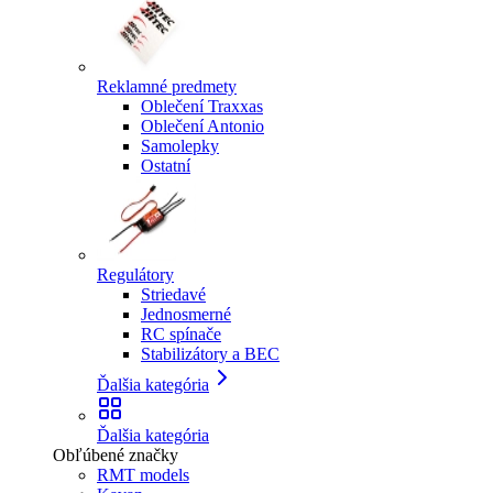
Reklamné predmety
Oblečení Traxxas
Oblečení Antonio
Samolepky
Ostatní
Regulátory
Striedavé
Jednosmerné
RC spínače
Stabilizátory a BEC
Ďalšia kategória
Ďalšia kategória
Obľúbené značky
RMT models