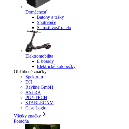
Domácnosť
Batohy a tašky
Spotrebiče
Starostlivosť o telo
Elektromobilita
E-boardy
Elektrické kolobežky
Obľúbené značky
Spektrum
DJI
Rayline GmbH
ASTRA
PGYTECH
STABLECAM
Case Logic
Všetky značky
Poradňa