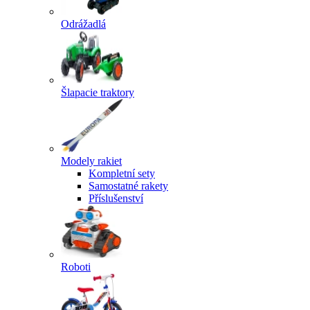
Odrážadlá
Šlapacie traktory
Modely rakiet
Kompletní sety
Samostatné rakety
Příslušenství
Roboti