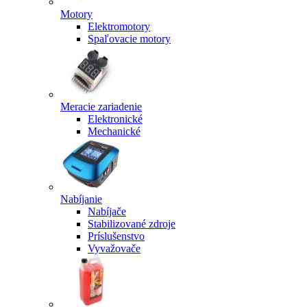
Motory
Elektromotory
Spaľovacie motory
Meracie zariadenie
Elektronické
Mechanické
Nabíjanie
Nabíjače
Stabilizované zdroje
Príslušenstvo
Vyvažovače