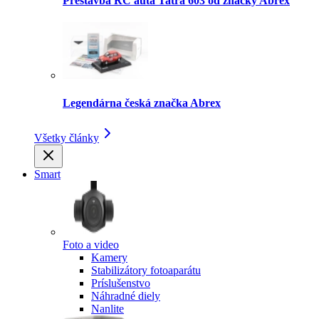
Prestavba RC auta Tatra 603 od značky Abrex
Legendárna česká značka Abrex
Všetky články
Smart
Foto a video
Kamery
Stabilizátory fotoaparátu
Príslušenstvo
Náhradné diely
Nanlite