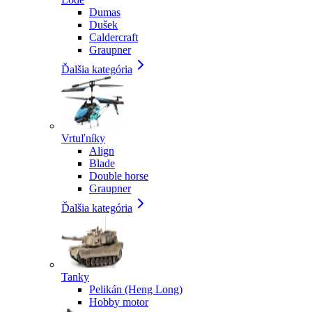
Dumas
Dušek
Caldercraft
Graupner
Ďalšia kategória
Vrtuľníky
Align
Blade
Double horse
Graupner
Ďalšia kategória
Tanky
Pelikán (Heng Long)
Hobby motor