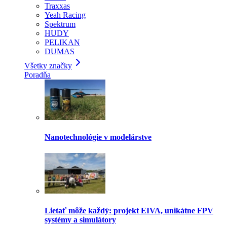
Traxxas
Yeah Racing
Spektrum
HUDY
PELIKAN
DUMAS
Všetky značky
Poradňa
Nanotechnológie v modelárstve
Lietať môže každý: projekt EIVA, unikátne FPV
systémy a simulátory