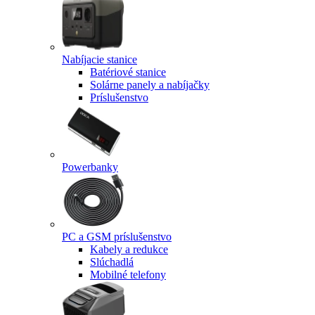
Nabíjacie stanice
Batériové stanice
Solárne panely a nabíjačky
Príslušenstvo
Powerbanky
PC a GSM príslušenstvo
Kabely a redukce
Slúchadlá
Mobilné telefony