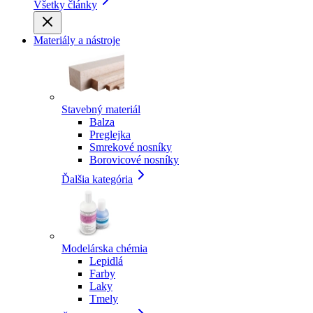
Všetky články
Materiály a nástroje
Stavebný materiál
Balza
Preglejka
Smrekové nosníky
Borovicové nosníky
Ďalšia kategória
Modelárska chémia
Lepidlá
Farby
Laky
Tmely