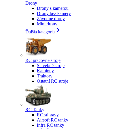
Drony
Drony s kamerou
Drony bez kamery
Závodné drony
Mini drony
Ďalšia kategória
RC pracovné stroje
Stavebné stroje
Kamióny
Traktory
Ostatní RC stroje
RC Tanky
RC súpravy
Airsoft RC tanky
Infra RC tanky