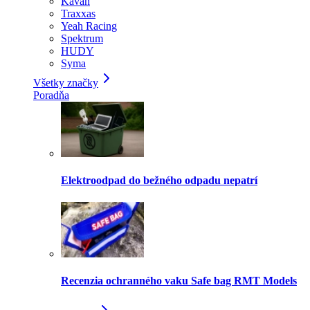
Kavan
Traxxas
Yeah Racing
Spektrum
HUDY
Syma
Všetky značky
Poradňa
Elektroodpad do bežného odpadu nepatrí
Recenzia ochranného vaku Safe bag RMT Models