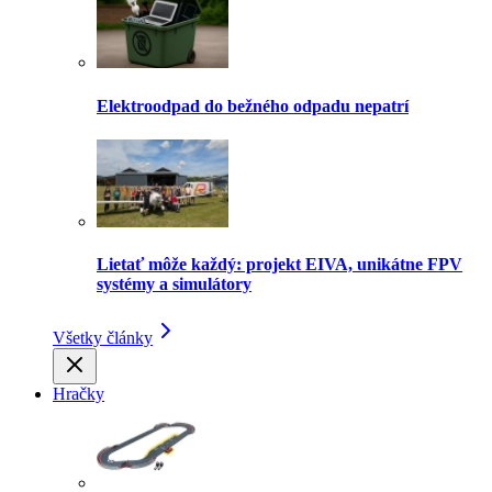
Elektroodpad do bežného odpadu nepatrí
Lietať môže každý: projekt EIVA, unikátne FPV
systémy a simulátory
Všetky články
Hračky