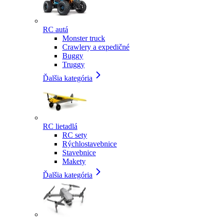
RC autá
Monster truck
Crawlery a expedičné
Buggy
Truggy
Ďalšia kategória
RC lietadlá
RC sety
Rýchlostavebnice
Stavebnice
Makety
Ďalšia kategória