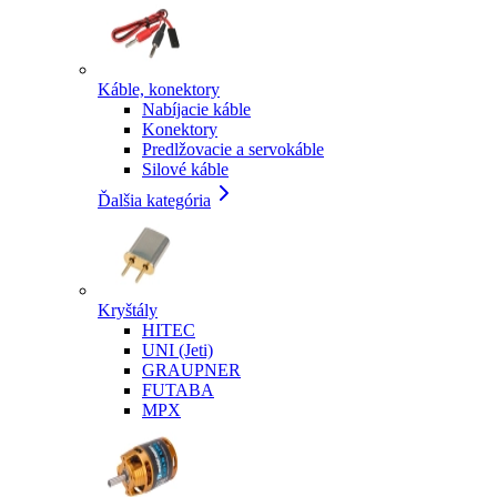
Káble, konektory
Nabíjacie káble
Konektory
Predlžovacie a servokáble
Silové káble
Ďalšia kategória
Kryštály
HITEC
UNI (Jeti)
GRAUPNER
FUTABA
MPX