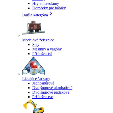
Hry a hlavolamy
Domčeky pre bábiky
Ďalšia kategória
Modelové železnice
Sety
Mašinky a vagóny
Příslušenství
Lietajúce šarkany
Jednošnúrové
Dvojšnúrové akrobatické
Dvojšnúrové padákové
Príslušenstvo