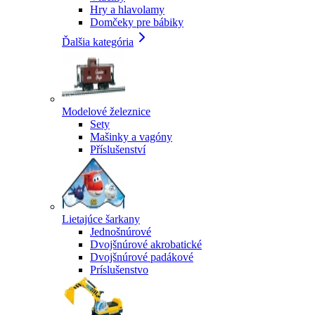
Hry a hlavolamy
Domčeky pre bábiky
Ďalšia kategória
Modelové železnice
Sety
Mašinky a vagóny
Příslušenství
Lietajúce šarkany
Jednošnúrové
Dvojšnúrové akrobatické
Dvojšnúrové padákové
Príslušenstvo