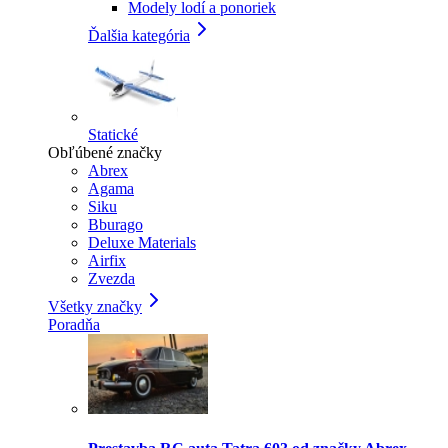
Modely lodí a ponoriek
Ďalšia kategória
Statické
Obľúbené značky
Abrex
Agama
Siku
Bburago
Deluxe Materials
Airfix
Zvezda
Všetky značky
Poradňa