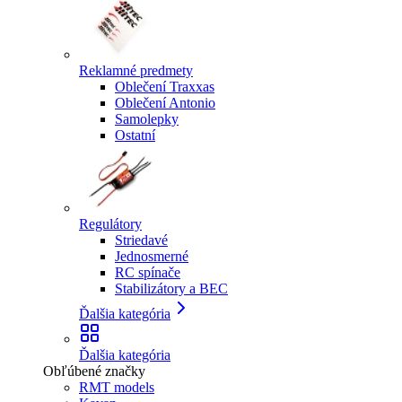
Reklamné predmety
Oblečení Traxxas
Oblečení Antonio
Samolepky
Ostatní
Regulátory
Striedavé
Jednosmerné
RC spínače
Stabilizátory a BEC
Ďalšia kategória
Ďalšia kategória
Obľúbené značky
RMT models