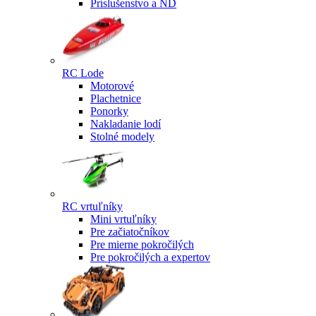
Príslušenstvo a ND
RC Lode
Motorové
Plachetnice
Ponorky
Nakladanie lodí
Stolné modely
RC vrtuľníky
Mini vrtuľníky
Pre začiatočníkov
Pre mierne pokročilých
Pre pokročilých a expertov