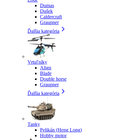
Dumas
Dušek
Caldercraft
Graupner
Ďalšia kategória
Vrtuľníky
Align
Blade
Double horse
Graupner
Ďalšia kategória
Tanky
Pelikán (Heng Long)
Hobby motor