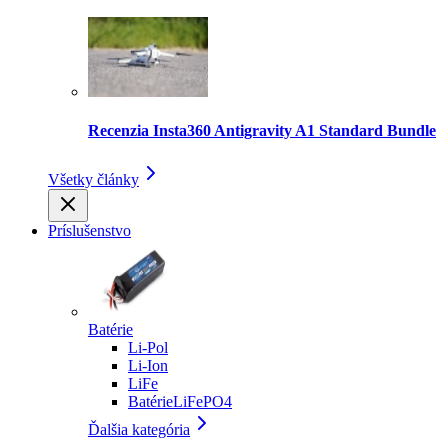
Recenzia Insta360 Antigravity A1 Standard Bundle
Všetky články
Príslušenstvo
Batérie
Li-Pol
Li-Ion
LiFe
BatérieLiFePO4
Ďalšia kategória