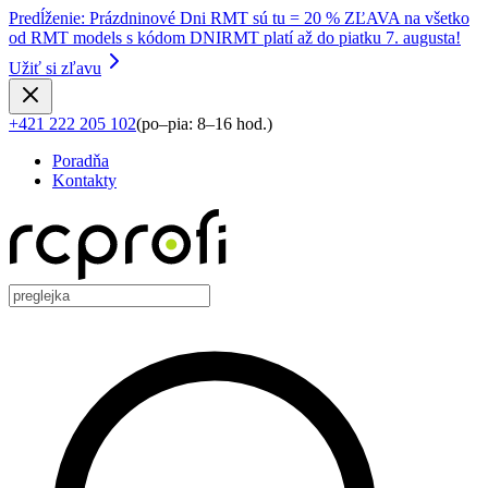
Predĺženie
:
Prázdninové Dni RMT sú tu = 20 % ZĽAVA na všetko
od RMT models s kódom DNIRMT platí až do piatku 7. augusta!
Užiť si zľavu
+421 222 205 102
(
po–pia: 8–16 hod.
)
Poradňa
Kontakty