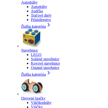
Autodráhy
Autodráhy
Autíčka
Traťové diely
Príslušenstvo
Ďalšia kategória
Stavebnice
LEGO
Solárné stavebnice
Kovové stavebnice
Ostatné stavebnice
Ďalšia kategória
Drevené hračky
Vláčikodráhy
Vláčiky