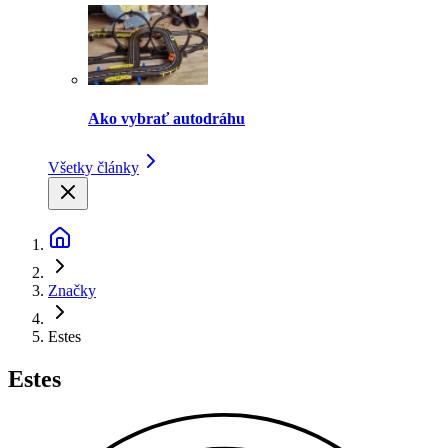
Ako vybrať autodráhu
Všetky články
Značky
Estes
Estes