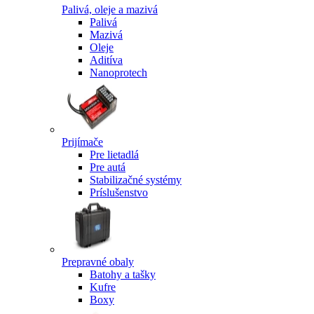
Palivá, oleje a mazivá
Palivá
Mazivá
Oleje
Aditíva
Nanoprotech
Prijímače
Pre lietadlá
Pre autá
Stabilizačné systémy
Príslušenstvo
Prepravné obaly
Batohy a tašky
Kufre
Boxy