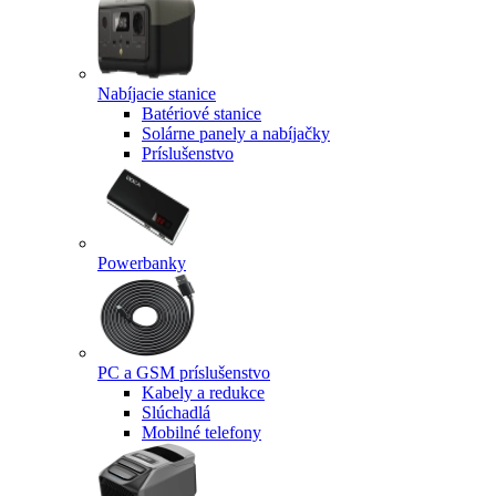
Nabíjacie stanice
Batériové stanice
Solárne panely a nabíjačky
Príslušenstvo
Powerbanky
PC a GSM príslušenstvo
Kabely a redukce
Slúchadlá
Mobilné telefony