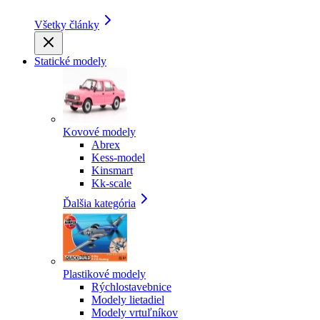
Všetky články
Statické modely
Kovové modely
Abrex
Kess-model
Kinsmart
Kk-scale
Ďalšia kategória
Plastikové modely
Rýchlostavebnice
Modely lietadiel
Modely vrtuľníkov