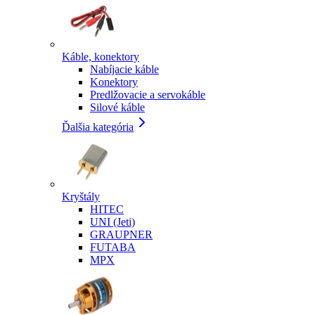
Káble, konektory
Nabíjacie káble
Konektory
Predlžovacie a servokáble
Silové káble
Ďalšia kategória
Kryštály
HITEC
UNI (Jeti)
GRAUPNER
FUTABA
MPX