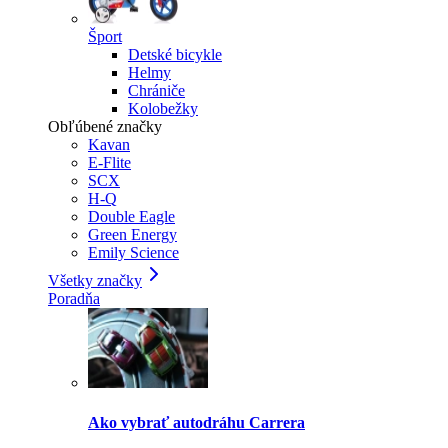
Šport
Detské bicykle
Helmy
Chrániče
Kolobežky
Obľúbené značky
Kavan
E-Flite
SCX
H-Q
Double Eagle
Green Energy
Emily Science
Všetky značky
Poradňa
Ako vybrať autodráhu Carrera