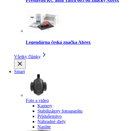
Prestavba RC auta Tatra 603 od značky Abrex
Legendárna česká značka Abrex
Všetky články
Smart
Foto a video
Kamery
Stabilizátory fotoaparátu
Príslušenstvo
Náhradné diely
Nanlite