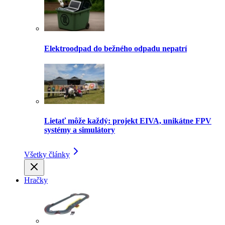
Elektroodpad do bežného odpadu nepatrí
Lietať môže každý: projekt EIVA, unikátne FPV
systémy a simulátory
Všetky články
Hračky