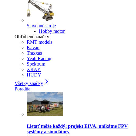
Stavebné stroje
Hobby motor
Obľúbené značky
RMT models
Kavan
Traxxas
Yeah Racing
Spektrum
XRAY
HUDY
Všetky značky
Poradňa
Lietať môže každý: projekt EIVA, unikátne FPV
systémy a simulátory