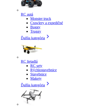
RC autá
Monster truck
Crawlery a expedičné
Buggy
Truggy
Ďalšia kategória
RC lietadlá
RC sety
Rýchlostavebnice
Stavebnice
Makety
Ďalšia kategória