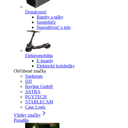
Domácnosť
Batohy a tašky
Spotrebiče
Starostlivosť o telo
Elektromobilita
E-boardy
Elektrické kolobežky
Obľúbené značky
Spektrum
DJI
Rayline GmbH
ASTRA
PGYTECH
STABLECAM
Case Logic
Všetky značky
Poradňa