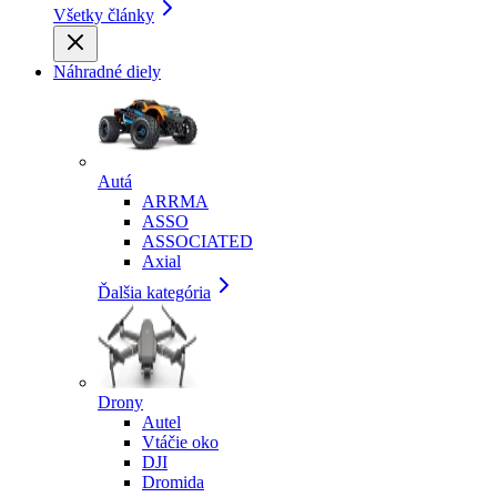
Všetky články
Náhradné diely
Autá
ARRMA
ASSO
ASSOCIATED
Axial
Ďalšia kategória
Drony
Autel
Vtáčie oko
DJI
Dromida