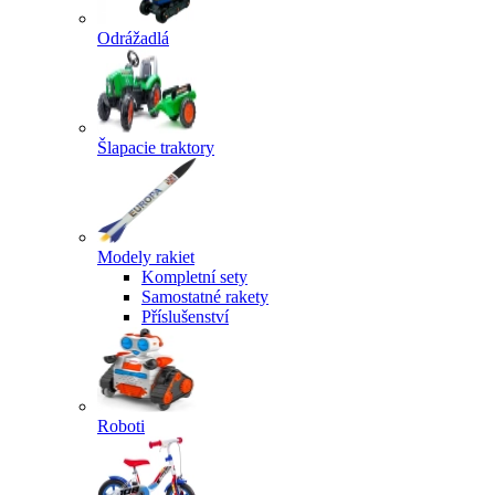
Odrážadlá
Šlapacie traktory
Modely rakiet
Kompletní sety
Samostatné rakety
Příslušenství
Roboti