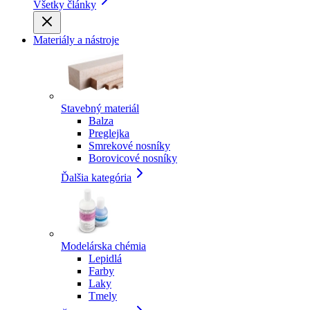
Všetky články
Materiály a nástroje
Stavebný materiál
Balza
Preglejka
Smrekové nosníky
Borovicové nosníky
Ďalšia kategória
Modelárska chémia
Lepidlá
Farby
Laky
Tmely