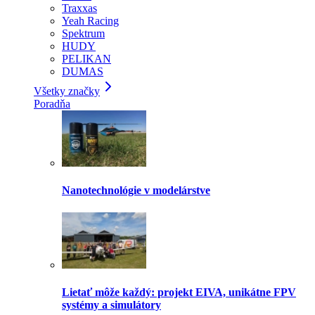
Traxxas
Yeah Racing
Spektrum
HUDY
PELIKAN
DUMAS
Všetky značky
Poradňa
Nanotechnológie v modelárstve
Lietať môže každý: projekt EIVA, unikátne FPV
systémy a simulátory