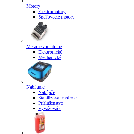
Motory
Elektromotory
Spaľovacie motory
Meracie zariadenie
Elektronické
Mechanické
Nabíjanie
Nabíjače
Stabilizované zdroje
Príslušenstvo
Vyvažovače