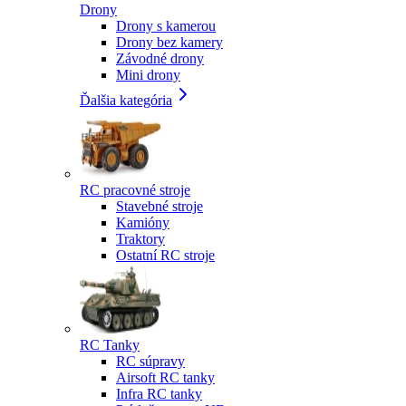
Drony
Drony s kamerou
Drony bez kamery
Závodné drony
Mini drony
Ďalšia kategória
RC pracovné stroje
Stavebné stroje
Kamióny
Traktory
Ostatní RC stroje
RC Tanky
RC súpravy
Airsoft RC tanky
Infra RC tanky