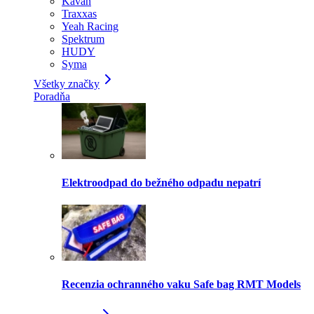
Kavan
Traxxas
Yeah Racing
Spektrum
HUDY
Syma
Všetky značky
Poradňa
Elektroodpad do bežného odpadu nepatrí
Recenzia ochranného vaku Safe bag RMT Models