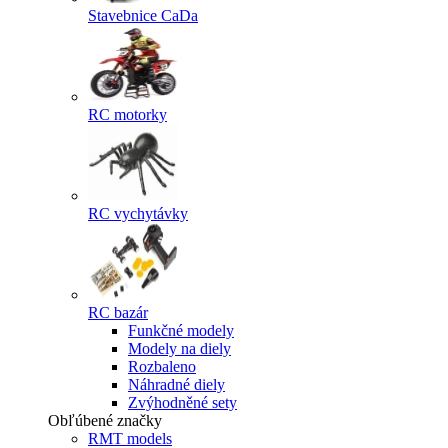
Stavebnice CaDa
RC motorky
RC vychytávky
RC bazár
Funkčné modely
Modely na diely
Rozbaleno
Náhradné diely
Zvýhodněné sety
Obľúbené značky
RMT models