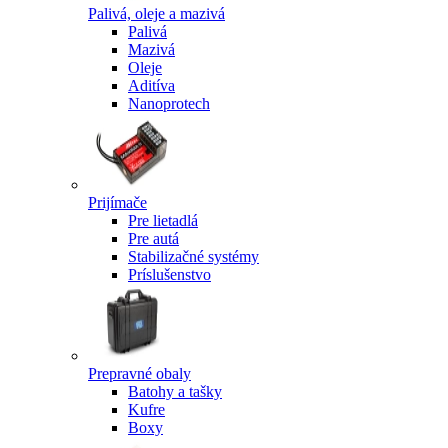
Palivá, oleje a mazivá
Palivá
Mazivá
Oleje
Aditíva
Nanoprotech
Prijímače
Pre lietadlá
Pre autá
Stabilizačné systémy
Príslušenstvo
Prepravné obaly
Batohy a tašky
Kufre
Boxy