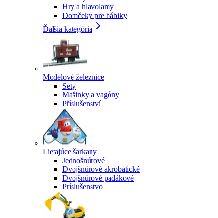
Hry a hlavolamy
Domčeky pre bábiky
Ďalšia kategória
Modelové železnice
Sety
Mašinky a vagóny
Příslušenství
Lietajúce šarkany
Jednošnúrové
Dvojšnúrové akrobatické
Dvojšnúrové padákové
Príslušenstvo