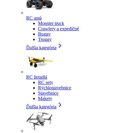
RC autá
Monster truck
Crawlery a expedičné
Buggy
Truggy
Ďalšia kategória
RC lietadlá
RC sety
Rýchlostavebnice
Stavebnice
Makety
Ďalšia kategória