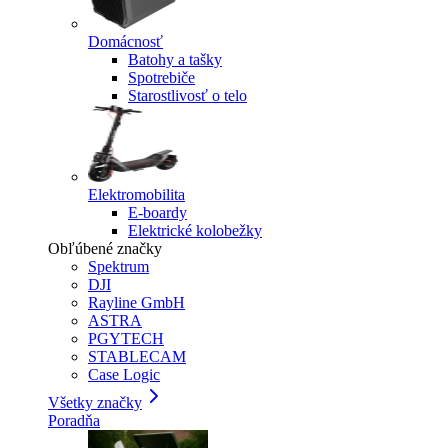
Domácnosť
Batohy a tašky
Spotrebiče
Starostlivosť o telo
Elektromobilita
E-boardy
Elektrické kolobežky
Obľúbené značky
Spektrum
DJI
Rayline GmbH
ASTRA
PGYTECH
STABLECAM
Case Logic
Všetky značky
Poradňa