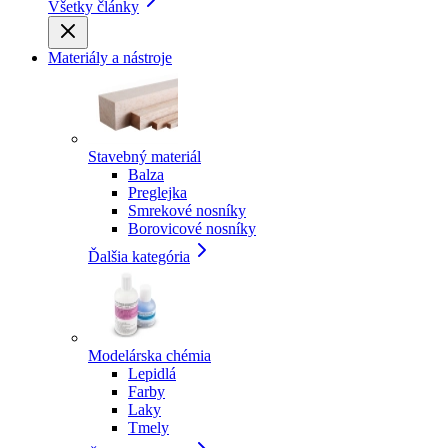
Všetky články
Materiály a nástroje
Stavebný materiál
Balza
Preglejka
Smrekové nosníky
Borovicové nosníky
Ďalšia kategória
Modelárska chémia
Lepidlá
Farby
Laky
Tmely