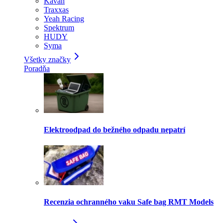
Kavan
Traxxas
Yeah Racing
Spektrum
HUDY
Syma
Všetky značky
Poradňa
Elektroodpad do bežného odpadu nepatrí
Recenzia ochranného vaku Safe bag RMT Models