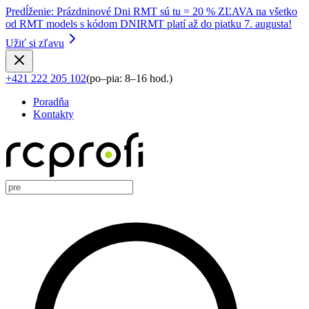
Predĺženie
:
Prázdninové Dni RMT sú tu = 20 % ZĽAVA na všetko
od RMT models s kódom DNIRMT platí až do piatku 7. augusta!
Užiť si zľavu
+421 222 205 102
(
po–pia: 8–16 hod.
)
Poradňa
Kontakty