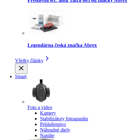
Prestavba RC auta Tatra 603 od značky Abrex
Legendárna česká značka Abrex
Všetky články
Smart
Foto a video
Kamery
Stabilizátory fotoaparátu
Príslušenstvo
Náhradné diely
Nanlite