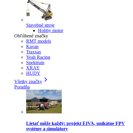
Stavebné stroje
Hobby motor
Obľúbené značky
RMT models
Kavan
Traxxas
Yeah Racing
Spektrum
XRAY
HUDY
Všetky značky
Poradňa
Lietať môže každý: projekt EIVA, unikátne FPV
systémy a simulátory