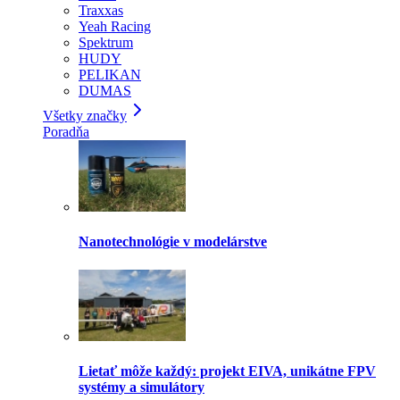
Traxxas
Yeah Racing
Spektrum
HUDY
PELIKAN
DUMAS
Všetky značky
Poradňa
Nanotechnológie v modelárstve
Lietať môže každý: projekt EIVA, unikátne FPV
systémy a simulátory