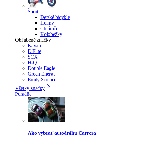
Šport
Detské bicykle
Helmy
Chrániče
Kolobežky
Obľúbené značky
Kavan
E-Flite
SCX
H-Q
Double Eagle
Green Energy
Emily Science
Všetky značky
Poradňa
Ako vybrať autodráhu Carrera