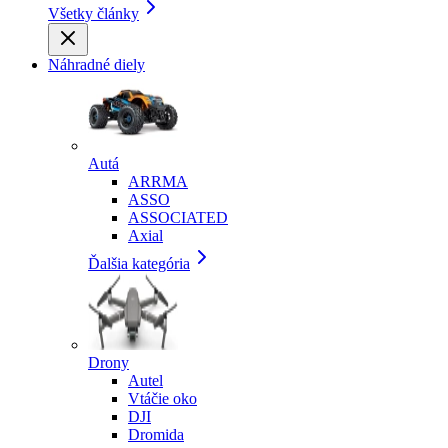
Všetky články
Náhradné diely
Autá
ARRMA
ASSO
ASSOCIATED
Axial
Ďalšia kategória
Drony
Autel
Vtáčie oko
DJI
Dromida