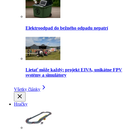
Elektroodpad do bežného odpadu nepatrí
Lietať môže každý: projekt EIVA, unikátne FPV
systémy a simulátory
Všetky články
Hračky