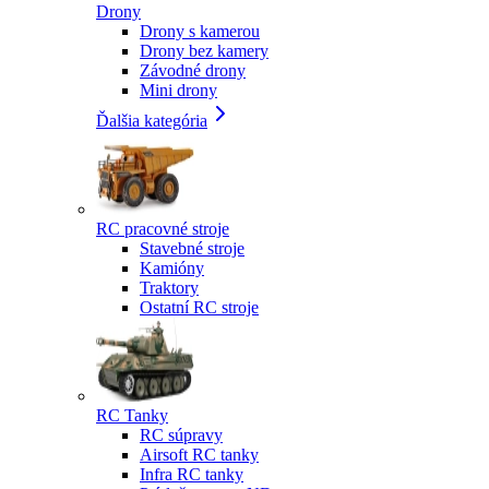
Drony
Drony s kamerou
Drony bez kamery
Závodné drony
Mini drony
Ďalšia kategória
RC pracovné stroje
Stavebné stroje
Kamióny
Traktory
Ostatní RC stroje
RC Tanky
RC súpravy
Airsoft RC tanky
Infra RC tanky