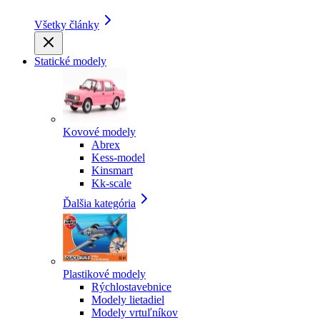
Všetky články
Statické modely
Kovové modely
Abrex
Kess-model
Kinsmart
Kk-scale
Ďalšia kategória
Plastikové modely
Rýchlostavebnice
Modely lietadiel
Modely vrtuľníkov