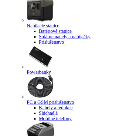
Nabíjacie stanice
Batériové stanice
Solárne panely a nabíjačky
Príslušenstvo
Powerbanky
PC a GSM príslušenstvo
Kabely a redukce
Slúchadlá
Mobilné telefony