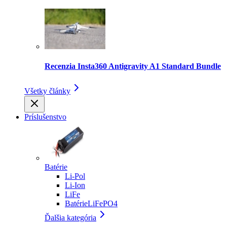
Recenzia Insta360 Antigravity A1 Standard Bundle
Všetky články
Príslušenstvo
Batérie
Li-Pol
Li-Ion
LiFe
BatérieLiFePO4
Ďalšia kategória