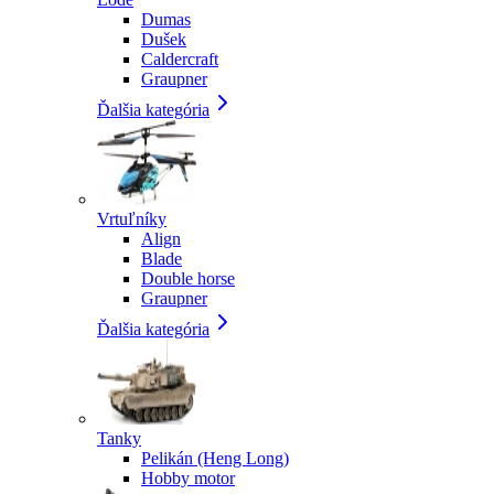
Dumas
Dušek
Caldercraft
Graupner
Ďalšia kategória
Vrtuľníky
Align
Blade
Double horse
Graupner
Ďalšia kategória
Tanky
Pelikán (Heng Long)
Hobby motor