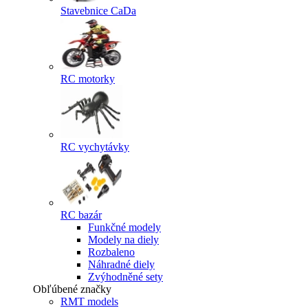
Stavebnice CaDa
RC motorky
RC vychytávky
RC bazár
Funkčné modely
Modely na diely
Rozbaleno
Náhradné diely
Zvýhodněné sety
Obľúbené značky
RMT models