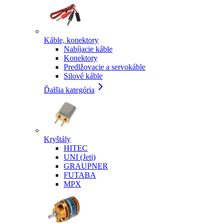
Káble, konektory
Nabíjacie káble
Konektory
Predlžovacie a servokáble
Silové káble
Ďalšia kategória
Kryštály
HITEC
UNI (Jeti)
GRAUPNER
FUTABA
MPX