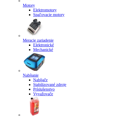
Motory
Elektromotory
Spaľovacie motory
Meracie zariadenie
Elektronické
Mechanické
Nabíjanie
Nabíjače
Stabilizované zdroje
Príslušenstvo
Vyvažovače