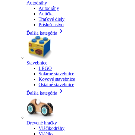
Autodráhy
Autodráhy
Autíčka
Traťové diely
Príslušenstvo
Ďalšia kategória
Stavebnice
LEGO
Solárné stavebnice
Kovové stavebnice
Ostatné stavebnice
Ďalšia kategória
Drevené hračky
Vláčikodráhy
Vláčiky