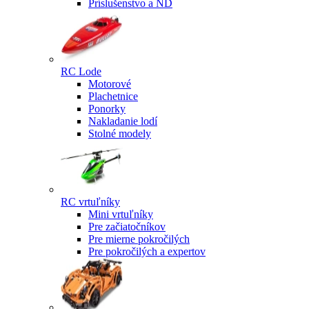
Príslušenstvo a ND
RC Lode
Motorové
Plachetnice
Ponorky
Nakladanie lodí
Stolné modely
RC vrtuľníky
Mini vrtuľníky
Pre začiatočníkov
Pre mierne pokročilých
Pre pokročilých a expertov