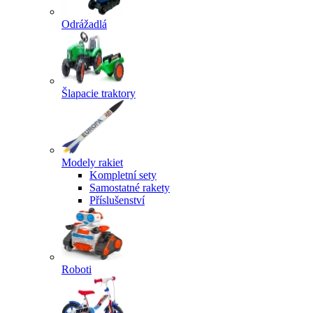
Odrážadlá
Šlapacie traktory
Modely rakiet
Kompletní sety
Samostatné rakety
Příslušenství
Roboti