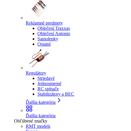
Reklamné predmety
Oblečení Traxxas
Oblečení Antonio
Samolepky
Ostatní
Regulátory
Striedavé
Jednosmerné
RC spínače
Stabilizátory a BEC
Ďalšia kategória
Ďalšia kategória
Obľúbené značky
RMT models