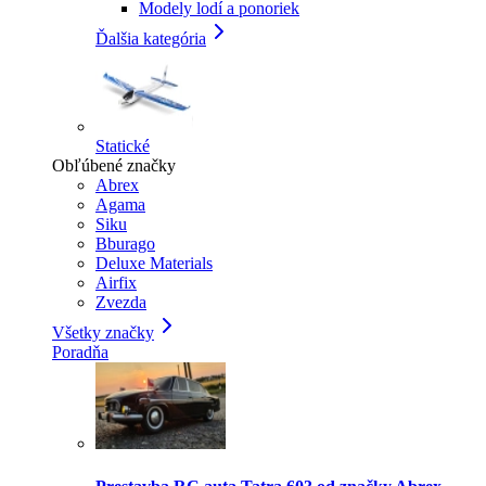
Modely lodí a ponoriek
Ďalšia kategória
Statické
Obľúbené značky
Abrex
Agama
Siku
Bburago
Deluxe Materials
Airfix
Zvezda
Všetky značky
Poradňa