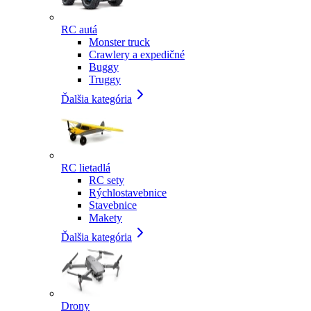
RC autá
Monster truck
Crawlery a expedičné
Buggy
Truggy
Ďalšia kategória
RC lietadlá
RC sety
Rýchlostavebnice
Stavebnice
Makety
Ďalšia kategória
Drony