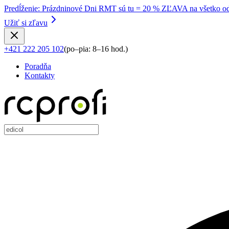
Predĺženie
:
Prázdninové Dni RMT sú tu = 20 % ZĽAVA na všetko od
Užiť si zľavu
+421 222 205 102
(
po–pia: 8–16 hod.
)
Poradňa
Kontakty