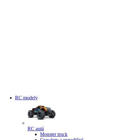
RC modely
RC autá
Monster truck
Crawlery a expedičné