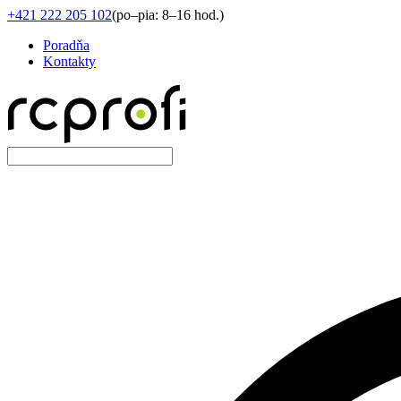
+421 222 205 102
(
po–pia: 8–16 hod.
)
Poradňa
Kontakty