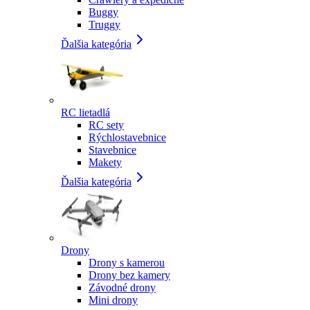
Buggy
Truggy
Ďalšia kategória
RC lietadlá
RC sety
Rýchlostavebnice
Stavebnice
Makety
Ďalšia kategória
Drony
Drony s kamerou
Drony bez kamery
Závodné drony
Mini drony