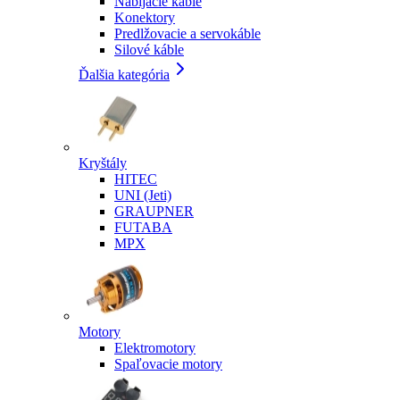
Nabíjacie káble
Konektory
Predlžovacie a servokáble
Silové káble
Ďalšia kategória
Kryštály
HITEC
UNI (Jeti)
GRAUPNER
FUTABA
MPX
Motory
Elektromotory
Spaľovacie motory