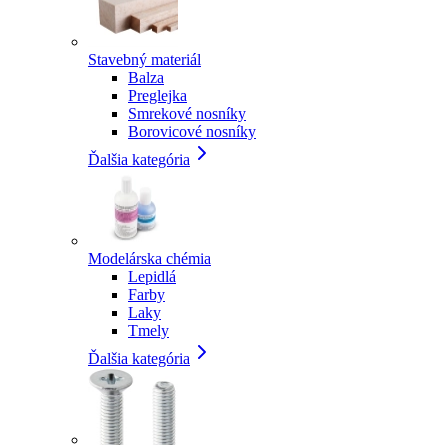
Stavebný materiál
Balza
Preglejka
Smrekové nosníky
Borovicové nosníky
Ďalšia kategória
Modelárska chémia
Lepidlá
Farby
Laky
Tmely
Ďalšia kategória