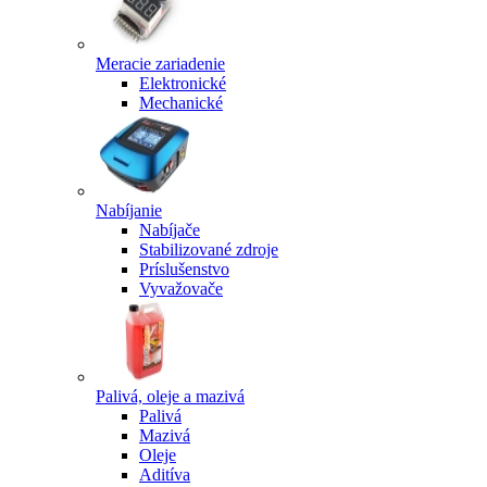
Meracie zariadenie
Elektronické
Mechanické
Nabíjanie
Nabíjače
Stabilizované zdroje
Príslušenstvo
Vyvažovače
Palivá, oleje a mazivá
Palivá
Mazivá
Oleje
Aditíva