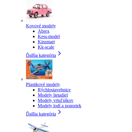
Kovové modely
Abrex
Kess-model
Kinsmart
Kk-scale
Ďalšia kategória
Plastikové modely
Rýchlostavebnice
Modely lietadiel
Modely vrtuľníkov
Modely lodí a ponoriek
Ďalšia kategória