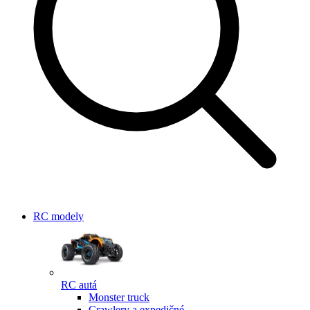
RC modely
RC autá
Monster truck
Crawlery a expedičné