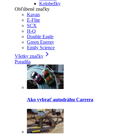
Kolobežky
Obľúbené značky
Kavan
E-Flite
SCX
H-Q
Double Eagle
Green Energy
Emily Science
Všetky značky
Poradňa
Ako vybrať autodráhu Carrera