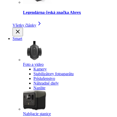
Legendárna česká značka Abrex
Všetky články
Smart
Foto a video
Kamery
Stabilizátory fotoaparátu
Príslušenstvo
Náhradné diely
Nanlite
Nabíjacie stanice