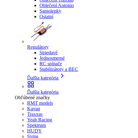
Oblečení Antonio
Samolepky
Ostatní
Regulátory
Striedavé
Jednosmerné
RC spínače
Stabilizátory a BEC
Ďalšia kategória
Ďalšia kategória
Obľúbené značky
RMT models
Kavan
Traxxas
Yeah Racing
Spektrum
HUDY
Syma