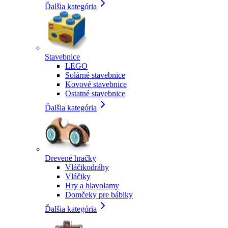
Ďalšia kategória
Stavebnice
LEGO
Solárné stavebnice
Kovové stavebnice
Ostatné stavebnice
Ďalšia kategória
Drevené hračky
Vláčikodráhy
Vláčiky
Hry a hlavolamy
Domčeky pre bábiky
Ďalšia kategória