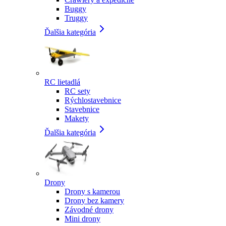
Buggy
Truggy
Ďalšia kategória
RC lietadlá
RC sety
Rýchlostavebnice
Stavebnice
Makety
Ďalšia kategória
Drony
Drony s kamerou
Drony bez kamery
Závodné drony
Mini drony