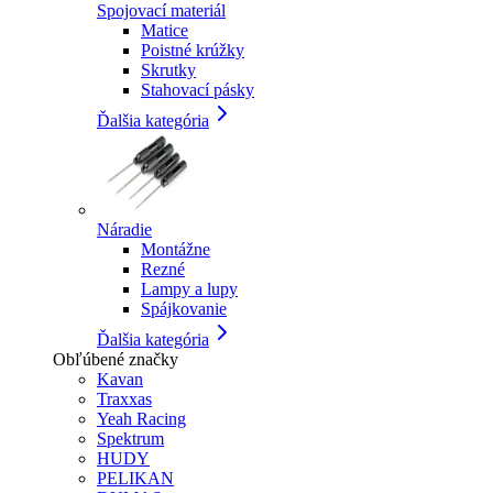
Spojovací materiál
Matice
Poistné krúžky
Skrutky
Stahovací pásky
Ďalšia kategória
Náradie
Montážne
Rezné
Lampy a lupy
Spájkovanie
Ďalšia kategória
Obľúbené značky
Kavan
Traxxas
Yeah Racing
Spektrum
HUDY
PELIKAN