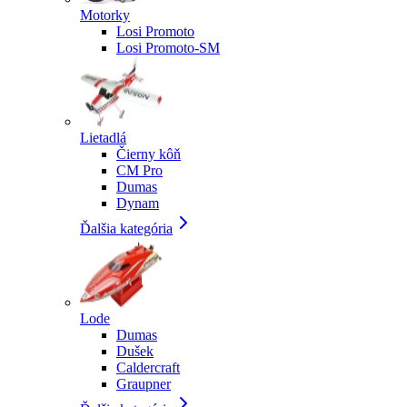
Motorky
Losi Promoto
Losi Promoto-SM
Lietadlá
Čierny kôň
CM Pro
Dumas
Dynam
Ďalšia kategória
Lode
Dumas
Dušek
Caldercraft
Graupner