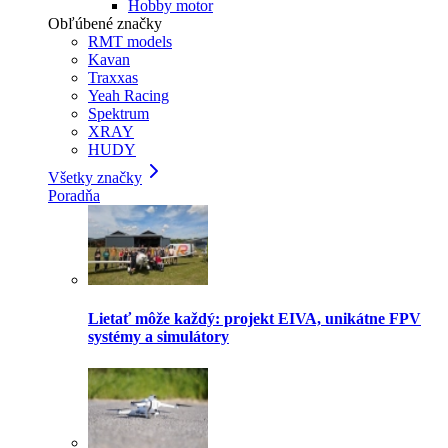
Hobby motor
Obľúbené značky
RMT models
Kavan
Traxxas
Yeah Racing
Spektrum
XRAY
HUDY
Všetky značky
Poradňa
Lietať môže každý: projekt EIVA, unikátne FPV
systémy a simulátory