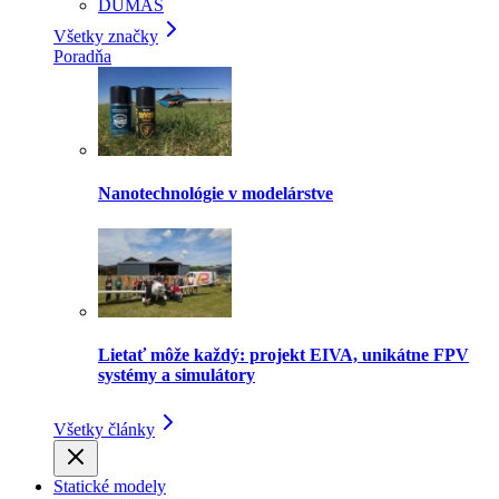
DUMAS
Všetky značky
Poradňa
Nanotechnológie v modelárstve
Lietať môže každý: projekt EIVA, unikátne FPV
systémy a simulátory
Všetky články
Statické modely