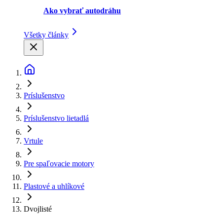
Ako vybrať autodráhu
Všetky články
Príslušenstvo
Príslušenstvo lietadlá
Vrtule
Pre spaľovacie motory
Plastové a uhlíkové
Dvojlisté