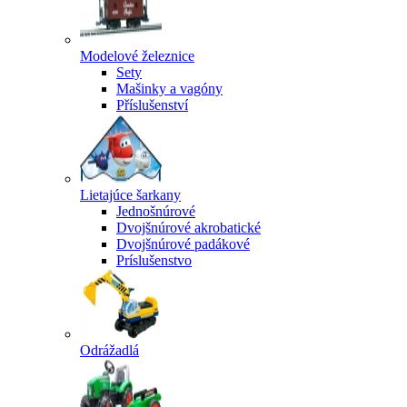
Modelové železnice
Sety
Mašinky a vagóny
Příslušenství
Lietajúce šarkany
Jednošnúrové
Dvojšnúrové akrobatické
Dvojšnúrové padákové
Príslušenstvo
Odrážadlá