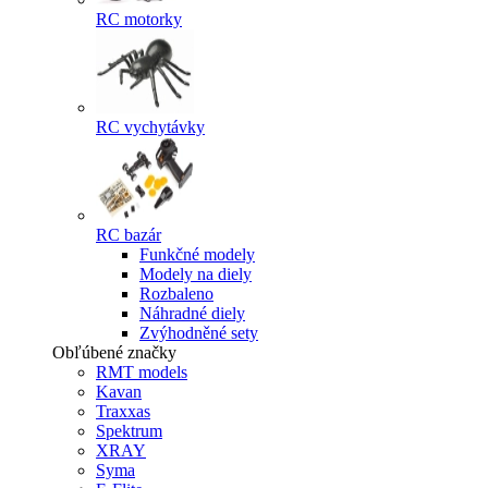
RC motorky
RC vychytávky
RC bazár
Funkčné modely
Modely na diely
Rozbaleno
Náhradné diely
Zvýhodněné sety
Obľúbené značky
RMT models
Kavan
Traxxas
Spektrum
XRAY
Syma