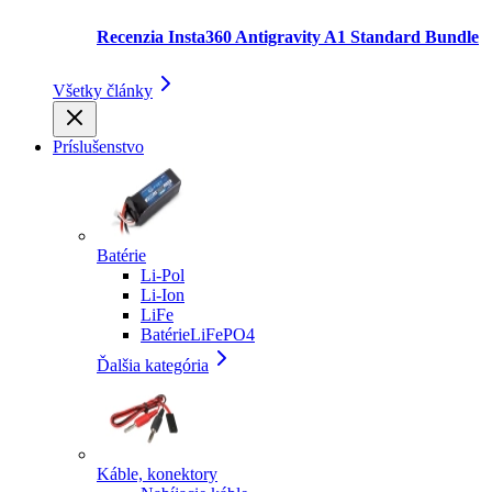
Recenzia Insta360 Antigravity A1 Standard Bundle
Všetky články
Príslušenstvo
Batérie
Li-Pol
Li-Ion
LiFe
BatérieLiFePO4
Ďalšia kategória
Káble, konektory