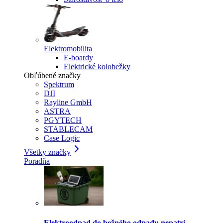
Elektromobilita
E-boardy
Elektrické kolobežky
Obľúbené značky
Spektrum
DJI
Rayline GmbH
ASTRA
PGYTECH
STABLECAM
Case Logic
Všetky značky
Poradňa
Elektroodpad do bežného odpadu nepatrí