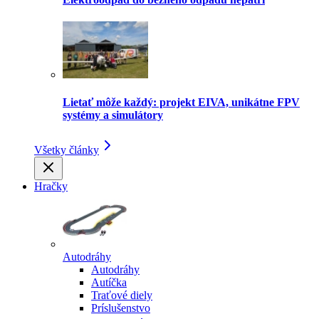
Lietať môže každý: projekt EIVA, unikátne FPV
systémy a simulátory
Všetky články
Hračky
Autodráhy
Autodráhy
Autíčka
Traťové diely
Príslušenstvo