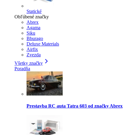
Statické
Obľúbené značky
Abrex
Agama
Siku
Bburago
Deluxe Materials
Airfix
Zvezda
Všetky značky
Poradňa
Prestavba RC auta Tatra 603 od značky Abrex