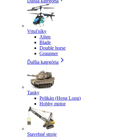
Ďalšia kategória
Vrtuľníky
Align
Blade
Double horse
Graupner
Ďalšia kategória
Tanky
Pelikán (Heng Long)
Hobby motor
Stavebné stroje