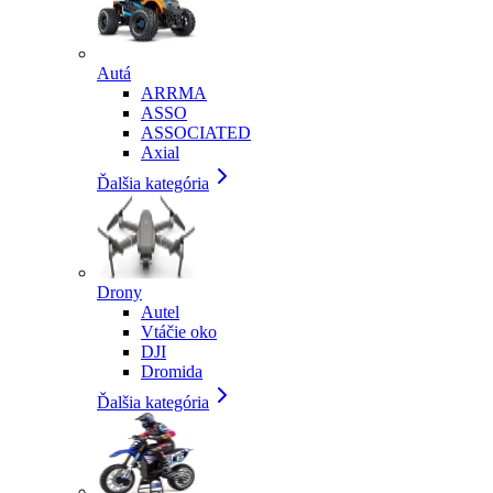
Autá
ARRMA
ASSO
ASSOCIATED
Axial
Ďalšia kategória
Drony
Autel
Vtáčie oko
DJI
Dromida
Ďalšia kategória