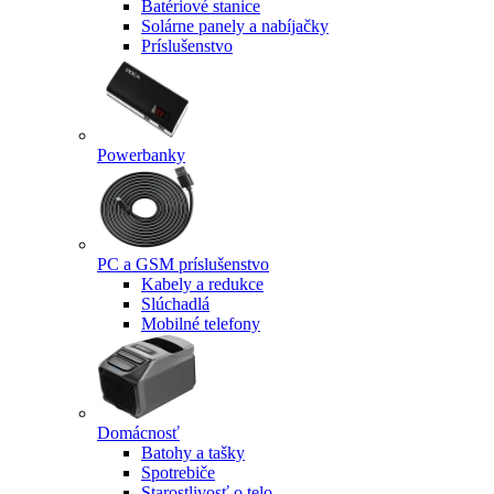
Batériové stanice
Solárne panely a nabíjačky
Príslušenstvo
Powerbanky
PC a GSM príslušenstvo
Kabely a redukce
Slúchadlá
Mobilné telefony
Domácnosť
Batohy a tašky
Spotrebiče
Starostlivosť o telo