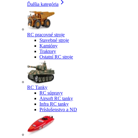
Ďalšia kategória
RC pracovné stroje
Stavebné stroje
Kamióny
Traktory
Ostatní RC stroje
RC Tanky
RC súpravy
Airsoft RC tanky
Infra RC tanky
Príslušenstvo a ND