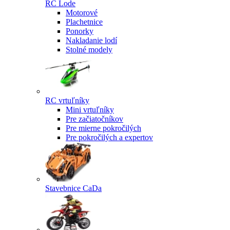
RC Lode
Motorové
Plachetnice
Ponorky
Nakladanie lodí
Stolné modely
RC vrtuľníky
Mini vrtuľníky
Pre začiatočníkov
Pre mierne pokročilých
Pre pokročilých a expertov
Stavebnice CaDa