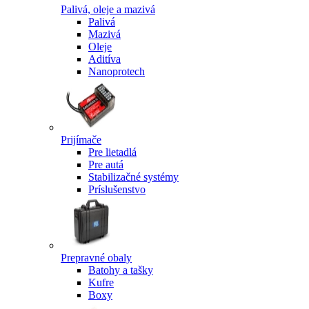
Palivá, oleje a mazivá
Palivá
Mazivá
Oleje
Aditíva
Nanoprotech
Prijímače
Pre lietadlá
Pre autá
Stabilizačné systémy
Príslušenstvo
Prepravné obaly
Batohy a tašky
Kufre
Boxy