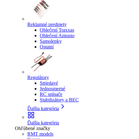
Reklamné predmety
Oblečení Traxxas
Oblečení Antonio
Samolepky
Ostatní
Regulátory
Striedavé
Jednosmerné
RC spínače
Stabilizátory a BEC
Ďalšia kategória
Ďalšia kategória
Obľúbené značky
RMT models