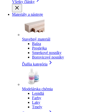
Všetky články
Materiály a nástroje
Stavebný materiál
Balza
Preglejka
Smrekové nosníky
Borovicové nosníky
Ďalšia kategória
Modelárska chémia
Lepidlá
Farby
Laky
Tmely