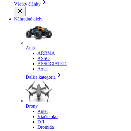
Všetky články
Náhradné diely
Autá
ARRMA
ASSO
ASSOCIATED
Axial
Ďalšia kategória
Drony
Autel
Vtáčie oko
DJI
Dromida