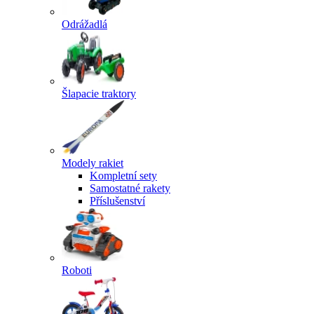
Odrážadlá
Šlapacie traktory
Modely rakiet
Kompletní sety
Samostatné rakety
Příslušenství
Roboti