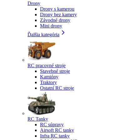
Drony
Drony s kamerou
Drony bez kamery
Závodné drony
Mini drony
Ďalšia kategória
RC pracovné stroje
Stavebné stroje
Kamióny
Traktory
Ostatní RC stroje
RC Tanky
RC súpravy
Airsoft RC tanky
Infra RC tanky