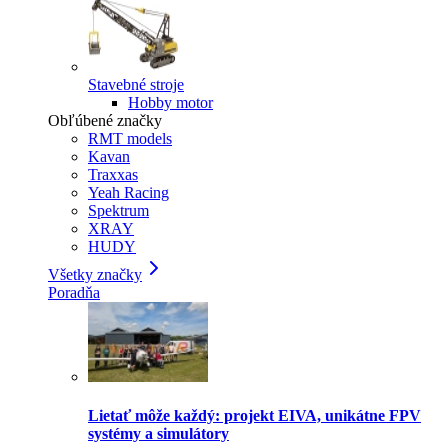
Stavebné stroje
Hobby motor
Obľúbené značky
RMT models
Kavan
Traxxas
Yeah Racing
Spektrum
XRAY
HUDY
Všetky značky
Poradňa
Lietať môže každý: projekt EIVA, unikátne FPV
systémy a simulátory