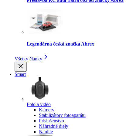
Prestavba RC auta Tatra 603 od značky Abrex
Legendárna česká značka Abrex
Všetky články
Smart
Foto a video
Kamery
Stabilizátory fotoaparátu
Príslušenstvo
Náhradné diely
Nanlite