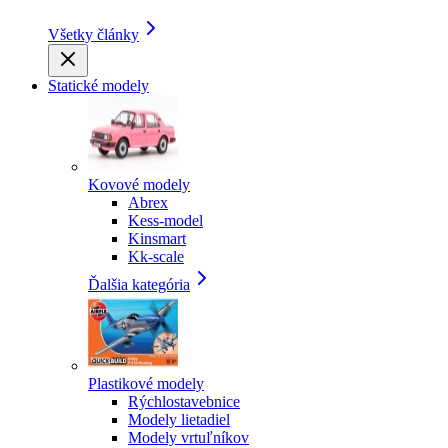
Všetky články
Statické modely
Kovové modely
Abrex
Kess-model
Kinsmart
Kk-scale
Ďalšia kategória
Plastikové modely
Rýchlostavebnice
Modely lietadiel
Modely vrtuľníkov