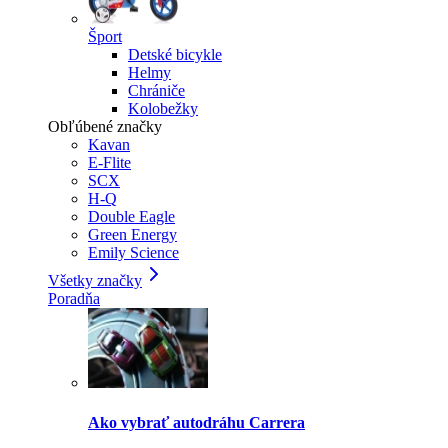
Šport
Detské bicykle
Helmy
Chrániče
Kolobežky
Obľúbené značky
Kavan
E-Flite
SCX
H-Q
Double Eagle
Green Energy
Emily Science
Všetky značky
Poradňa
Ako vybrať autodráhu Carrera