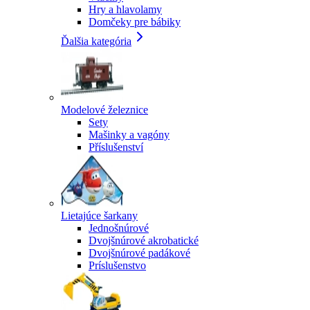
Hry a hlavolamy
Domčeky pre bábiky
Ďalšia kategória
Modelové železnice
Sety
Mašinky a vagóny
Příslušenství
Lietajúce šarkany
Jednošnúrové
Dvojšnúrové akrobatické
Dvojšnúrové padákové
Príslušenstvo