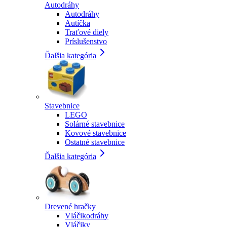
Autodráhy
Autodráhy
Autíčka
Traťové diely
Príslušenstvo
Ďalšia kategória
Stavebnice
LEGO
Solárné stavebnice
Kovové stavebnice
Ostatné stavebnice
Ďalšia kategória
Drevené hračky
Vláčikodráhy
Vláčiky