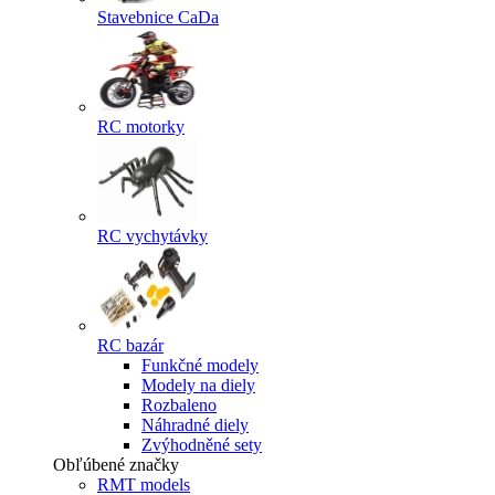
Stavebnice CaDa
RC motorky
RC vychytávky
RC bazár
Funkčné modely
Modely na diely
Rozbaleno
Náhradné diely
Zvýhodněné sety
Obľúbené značky
RMT models