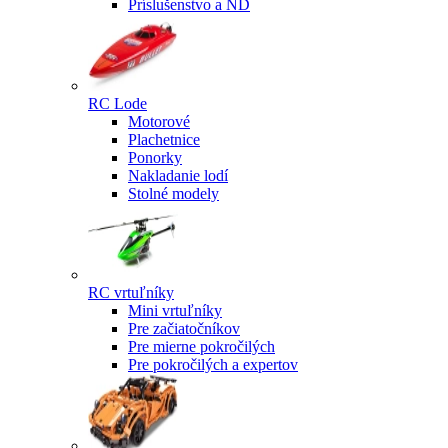
Príslušenstvo a ND
RC Lode
Motorové
Plachetnice
Ponorky
Nakladanie lodí
Stolné modely
RC vrtuľníky
Mini vrtuľníky
Pre začiatočníkov
Pre mierne pokročilých
Pre pokročilých a expertov