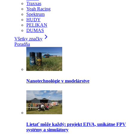
Traxxas
Yeah Racing
Spektrum
HUDY
PELIKAN
DUMAS
Všetky značky
Poradňa
Nanotechnológie v modelárstve
Lietať môže každý: projekt EIVA, unikátne FPV
systémy a simulátory