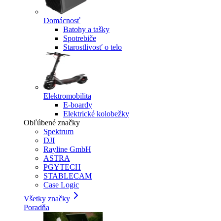
Domácnosť
Batohy a tašky
Spotrebiče
Starostlivosť o telo
Elektromobilita
E-boardy
Elektrické kolobežky
Obľúbené značky
Spektrum
DJI
Rayline GmbH
ASTRA
PGYTECH
STABLECAM
Case Logic
Všetky značky
Poradňa