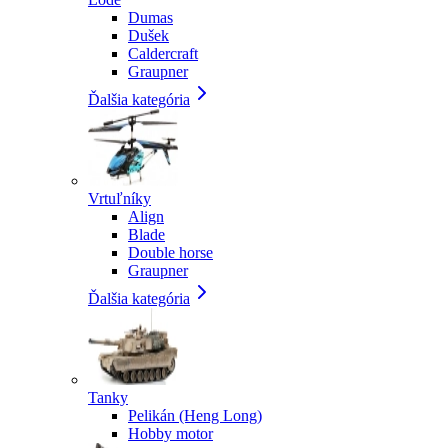
Dumas
Dušek
Caldercraft
Graupner
Ďalšia kategória
Vrtuľníky
Align
Blade
Double horse
Graupner
Ďalšia kategória
Tanky
Pelikán (Heng Long)
Hobby motor