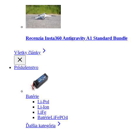
Recenzia Insta360 Antigravity A1 Standard Bundle
Všetky články
Príslušenstvo
Batérie
Li-Pol
Li-Ion
LiFe
BatérieLiFePO4
Ďalšia kategória