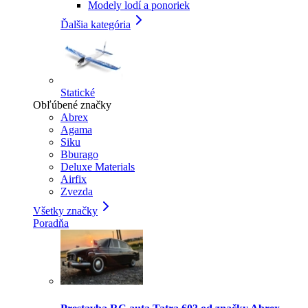
Modely lodí a ponoriek
Ďalšia kategória
Statické
Obľúbené značky
Abrex
Agama
Siku
Bburago
Deluxe Materials
Airfix
Zvezda
Všetky značky
Poradňa