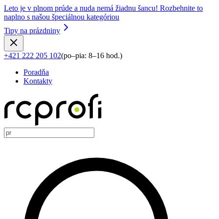
Leto je v plnom prúde a nuda nemá žiadnu šancu! Rozbehnite to
naplno s našou špeciálnou kategóriou
Tipy na prázdniny
+421 222 205 102
(
po–pia: 8–16 hod.
)
Poradňa
Kontakty