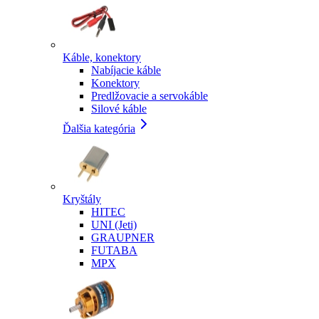
Káble, konektory
Nabíjacie káble
Konektory
Predlžovacie a servokáble
Silové káble
Ďalšia kategória
Kryštály
HITEC
UNI (Jeti)
GRAUPNER
FUTABA
MPX