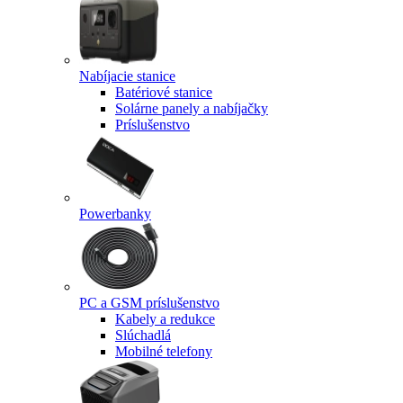
Nabíjacie stanice
Batériové stanice
Solárne panely a nabíjačky
Príslušenstvo
Powerbanky
PC a GSM príslušenstvo
Kabely a redukce
Slúchadlá
Mobilné telefony