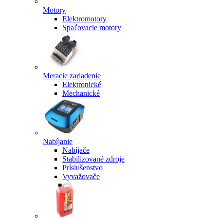
Motory
Elektromotory
Spaľovacie motory
Meracie zariadenie
Elektronické
Mechanické
Nabíjanie
Nabíjače
Stabilizované zdroje
Príslušenstvo
Vyvažovače