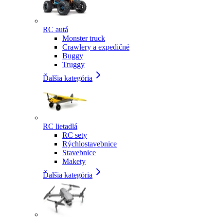
RC autá
Monster truck
Crawlery a expedičné
Buggy
Truggy
Ďalšia kategória
RC lietadlá
RC sety
Rýchlostavebnice
Stavebnice
Makety
Ďalšia kategória