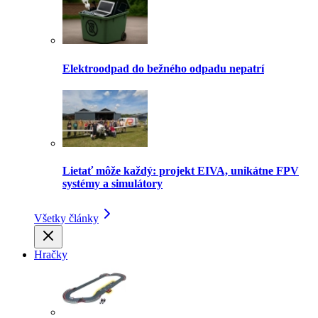
Elektroodpad do bežného odpadu nepatrí
Lietať môže každý: projekt EIVA, unikátne FPV
systémy a simulátory
Všetky články
Hračky