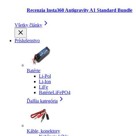
Recenzia Insta360 Antigravity A1 Standard Bundle
Všetky články
Príslušenstvo
Batérie
Li-Pol
Li-Ion
LiFe
BatérieLiFePO4
Ďalšia kategória
Káble, konektory