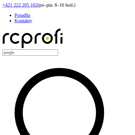
+421 222 205 102
(
po–pia: 8–16 hod.
)
Poradňa
Kontakty