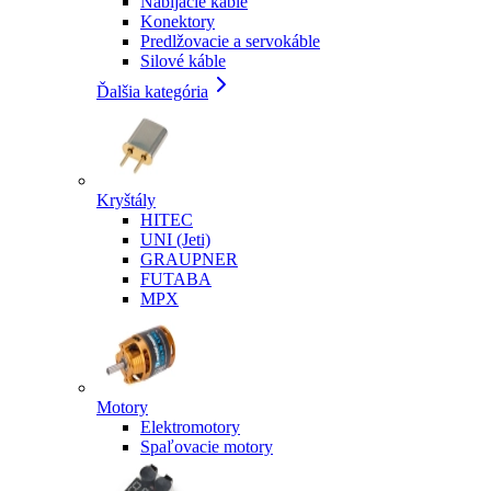
Nabíjacie káble
Konektory
Predlžovacie a servokáble
Silové káble
Ďalšia kategória
Kryštály
HITEC
UNI (Jeti)
GRAUPNER
FUTABA
MPX
Motory
Elektromotory
Spaľovacie motory