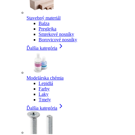
Stavebný materiál
Balza
Preglejka
Smrekové nosníky
Borovicové nosníky
Ďalšia kategória
Modelárska chémia
Lepidlá
Farby
Laky
Tmely
Ďalšia kategória