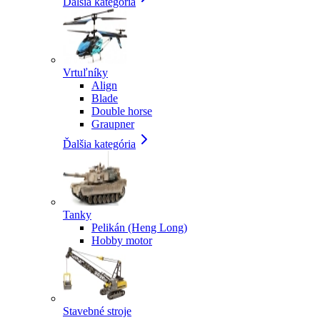
Ďalšia kategória
Vrtuľníky
Align
Blade
Double horse
Graupner
Ďalšia kategória
Tanky
Pelikán (Heng Long)
Hobby motor
Stavebné stroje