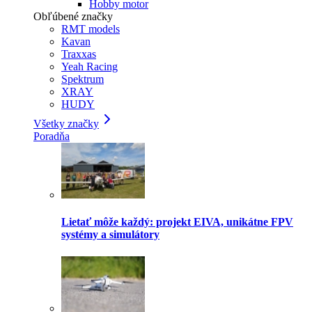
Hobby motor
Obľúbené značky
RMT models
Kavan
Traxxas
Yeah Racing
Spektrum
XRAY
HUDY
Všetky značky
Poradňa
Lietať môže každý: projekt EIVA, unikátne FPV
systémy a simulátory