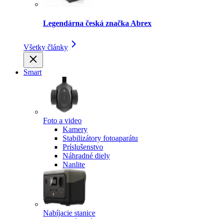
Legendárna česká značka Abrex
Všetky články
Smart
Foto a video
Kamery
Stabilizátory fotoaparátu
Príslušenstvo
Náhradné diely
Nanlite
Nabíjacie stanice