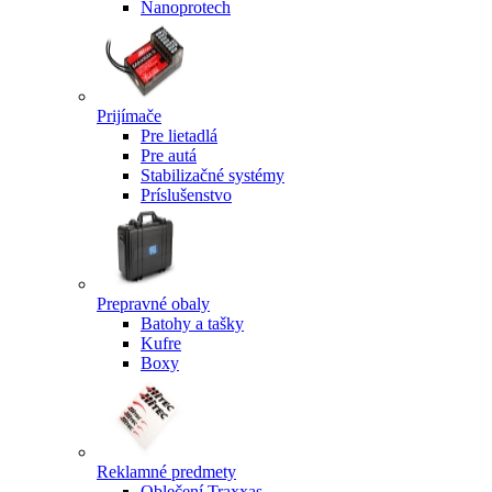
Nanoprotech
Prijímače
Pre lietadlá
Pre autá
Stabilizačné systémy
Príslušenstvo
Prepravné obaly
Batohy a tašky
Kufre
Boxy
Reklamné predmety
Oblečení Traxxas