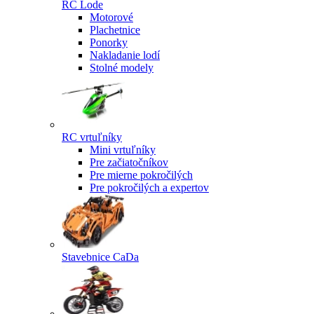
RC Lode
Motorové
Plachetnice
Ponorky
Nakladanie lodí
Stolné modely
RC vrtuľníky
Mini vrtuľníky
Pre začiatočníkov
Pre mierne pokročilých
Pre pokročilých a expertov
Stavebnice CaDa