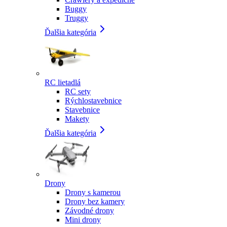
Buggy
Truggy
Ďalšia kategória
RC lietadlá
RC sety
Rýchlostavebnice
Stavebnice
Makety
Ďalšia kategória
Drony
Drony s kamerou
Drony bez kamery
Závodné drony
Mini drony