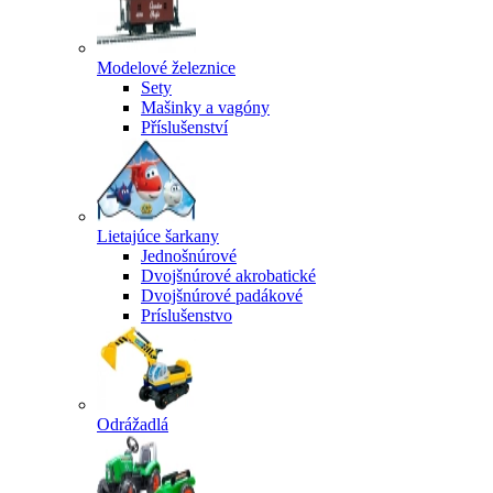
Modelové železnice
Sety
Mašinky a vagóny
Příslušenství
Lietajúce šarkany
Jednošnúrové
Dvojšnúrové akrobatické
Dvojšnúrové padákové
Príslušenstvo
Odrážadlá