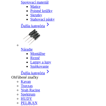
Spojovací materiál
Matice
Poistné krúžky
Skrutky
Stahovací pásky
Ďalšia kategória
Náradie
Montážne
Rezné
Lampy a lupy
Spájkovanie
Ďalšia kategória
Obľúbené značky
Kavan
Traxxas
Yeah Racing
Spektrum
HUDY
PELIKAN