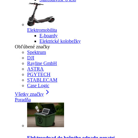
Elektromobilita
E-boardy
Elektrické kolobežky
Obľúbené značky
Spektrum
DJI
Rayline GmbH
ASTRA
PGYTECH
STABLECAM
Case Logic
Všetky značky
Poradňa
Elektroodpad do bežného odpadu nepatrí