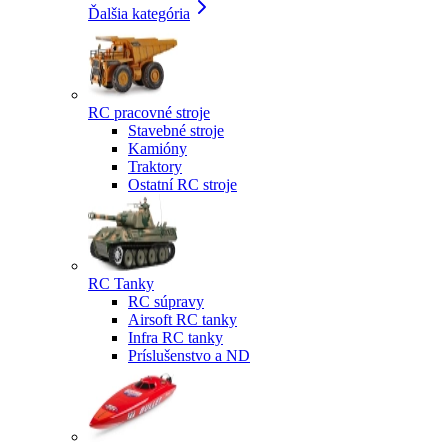
Ďalšia kategória
RC pracovné stroje
Stavebné stroje
Kamióny
Traktory
Ostatní RC stroje
RC Tanky
RC súpravy
Airsoft RC tanky
Infra RC tanky
Príslušenstvo a ND