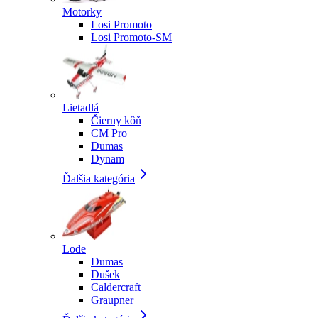
Motorky
Losi Promoto
Losi Promoto-SM
Lietadlá
Čierny kôň
CM Pro
Dumas
Dynam
Ďalšia kategória
Lode
Dumas
Dušek
Caldercraft
Graupner