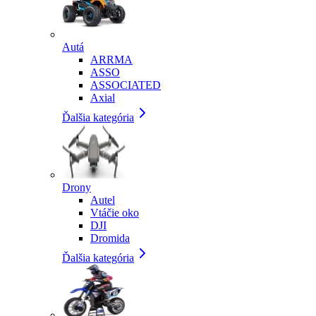
Autá
ARRMA
ASSO
ASSOCIATED
Axial
Ďalšia kategória
Drony
Autel
Vtáčie oko
DJI
Dromida
Ďalšia kategória