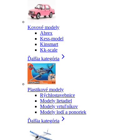
Kovové modely
Abrex
Kess-model
Kinsmart
Kk-scale
Ďalšia kategória
Plastikové modely
Rýchlostavebnice
Modely lietadiel
Modely vrtuľníkov
Modely lodí a ponoriek
Ďalšia kategória