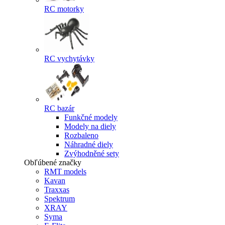
RC motorky
RC vychytávky
RC bazár
Funkčné modely
Modely na diely
Rozbaleno
Náhradné diely
Zvýhodněné sety
Obľúbené značky
RMT models
Kavan
Traxxas
Spektrum
XRAY
Syma