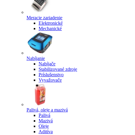
Meracie zariadenie
Elektronické
Mechanické
Nabíjanie
Nabíjače
Stabilizované zdroje
Príslušenstvo
Vyvažovače
Palivá, oleje a mazivá
Palivá
Mazivá
Oleje
Aditíva