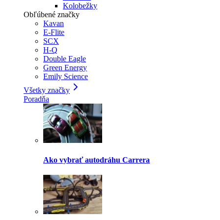
Kolobežky
Obľúbené značky
Kavan
E-Flite
SCX
H-Q
Double Eagle
Green Energy
Emily Science
Všetky značky
Poradňa
Ako vybrať autodráhu Carrera