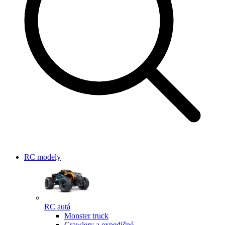
RC modely
RC autá
Monster truck
Crawlery a expedičné