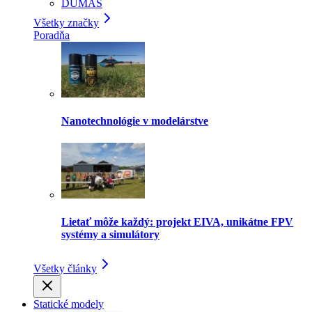
DUMAS
Všetky značky
Poradňa
Nanotechnológie v modelárstve
Lietať môže každý: projekt EIVA, unikátne FPV
systémy a simulátory
Všetky články
Statické modely