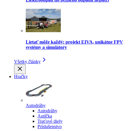
Lietať môže každý: projekt EIVA, unikátne FPV
systémy a simulátory
Všetky články
Hračky
Autodráhy
Autodráhy
Autíčka
Traťové diely
Príslušenstvo