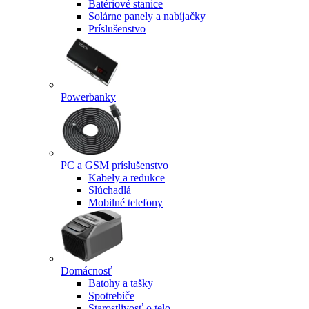
Batériové stanice
Solárne panely a nabíjačky
Príslušenstvo
Powerbanky
PC a GSM príslušenstvo
Kabely a redukce
Slúchadlá
Mobilné telefony
Domácnosť
Batohy a tašky
Spotrebiče
Starostlivosť o telo