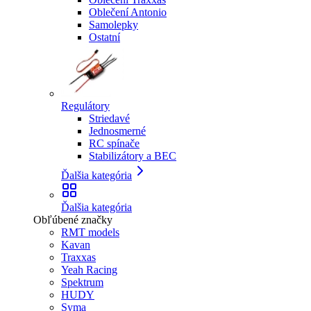
Oblečení Antonio
Samolepky
Ostatní
Regulátory
Striedavé
Jednosmerné
RC spínače
Stabilizátory a BEC
Ďalšia kategória
Ďalšia kategória
Obľúbené značky
RMT models
Kavan
Traxxas
Yeah Racing
Spektrum
HUDY
Syma