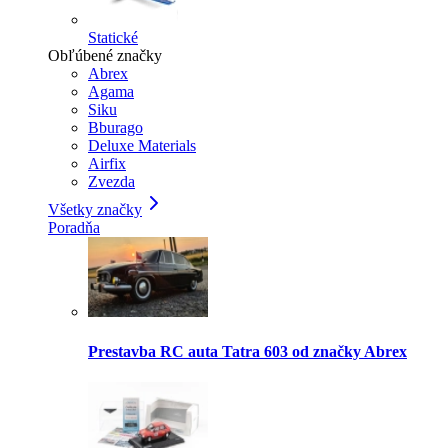
Statické
Obľúbené značky
Abrex
Agama
Siku
Bburago
Deluxe Materials
Airfix
Zvezda
Všetky značky
Poradňa
Prestavba RC auta Tatra 603 od značky Abrex