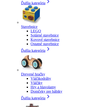
Ďalšia kategória
Stavebnice
LEGO
Solárné stavebnice
Kovové stavebnice
Ostatné stavebnice
Ďalšia kategória
Drevené hračky
Vláčikodráhy
Vláčiky
Hry a hlavolamy
Domčeky pre bábiky
Ďalšia kategória