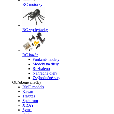
RC motorky
RC vychytávky
RC bazár
Funkčné modely
Modely na diely
Rozbaleno
Náhradné diely
Zvýhodněné sety
Obľúbené značky
RMT models
Kavan
Traxxas
Spektrum
XRAY
Syma