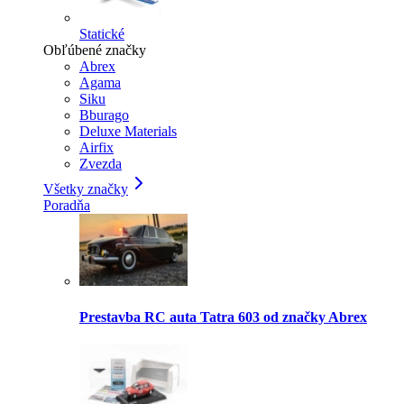
Statické
Obľúbené značky
Abrex
Agama
Siku
Bburago
Deluxe Materials
Airfix
Zvezda
Všetky značky
Poradňa
Prestavba RC auta Tatra 603 od značky Abrex