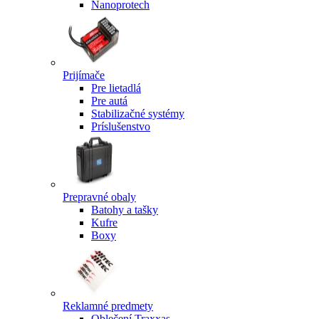
Nanoprotech
Prijímače
Pre lietadlá
Pre autá
Stabilizačné systémy
Príslušenstvo
Prepravné obaly
Batohy a tašky
Kufre
Boxy
Reklamné predmety
Oblečení Traxxas