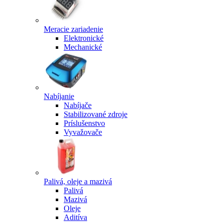
Meracie zariadenie
Elektronické
Mechanické
Nabíjanie
Nabíjače
Stabilizované zdroje
Príslušenstvo
Vyvažovače
Palivá, oleje a mazivá
Palivá
Mazivá
Oleje
Aditíva