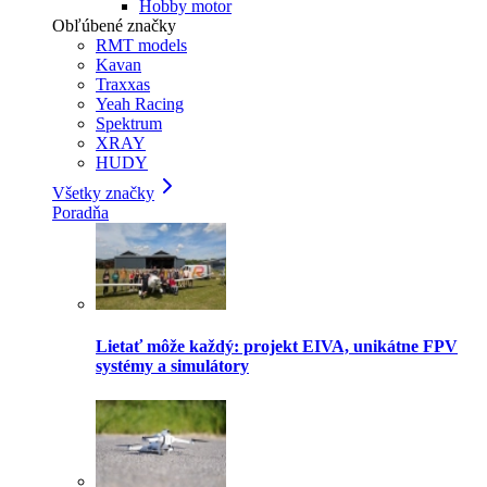
Hobby motor
Obľúbené značky
RMT models
Kavan
Traxxas
Yeah Racing
Spektrum
XRAY
HUDY
Všetky značky
Poradňa
Lietať môže každý: projekt EIVA, unikátne FPV
systémy a simulátory