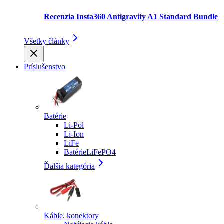
Recenzia Insta360 Antigravity A1 Standard Bundle
Všetky články
Príslušenstvo
Batérie
Li-Pol
Li-Ion
LiFe
BatérieLiFePO4
Ďalšia kategória
Káble, konektory