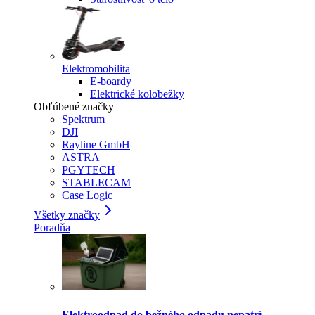
Elektromobilita
E-boardy
Elektrické kolobežky
Obľúbené značky
Spektrum
DJI
Rayline GmbH
ASTRA
PGYTECH
STABLECAM
Case Logic
Všetky značky
Poradňa
Elektroodpad do bežného odpadu nepatrí