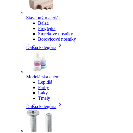
Stavebný materiál
Balza
Preglejka
Smrekové nosníky
Borovicové nosníky
Ďalšia kategória
Modelárska chémia
Lepidlá
Farby
Laky
Tmely
Ďalšia kategória