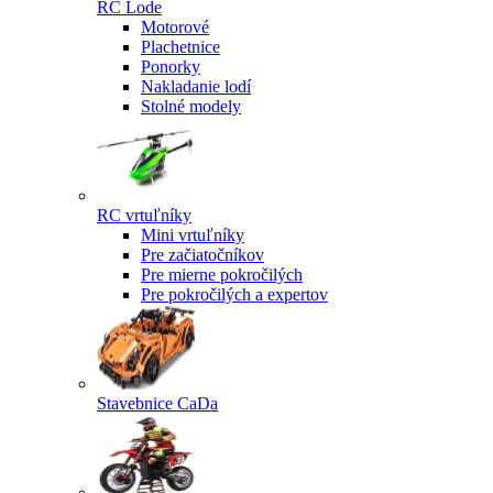
RC Lode
Motorové
Plachetnice
Ponorky
Nakladanie lodí
Stolné modely
RC vrtuľníky
Mini vrtuľníky
Pre začiatočníkov
Pre mierne pokročilých
Pre pokročilých a expertov
Stavebnice CaDa