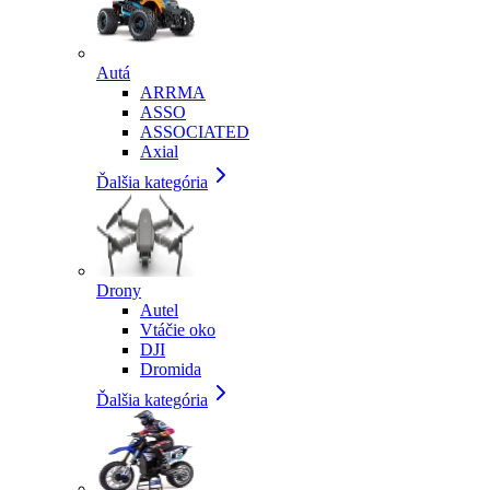
Autá
ARRMA
ASSO
ASSOCIATED
Axial
Ďalšia kategória
Drony
Autel
Vtáčie oko
DJI
Dromida
Ďalšia kategória