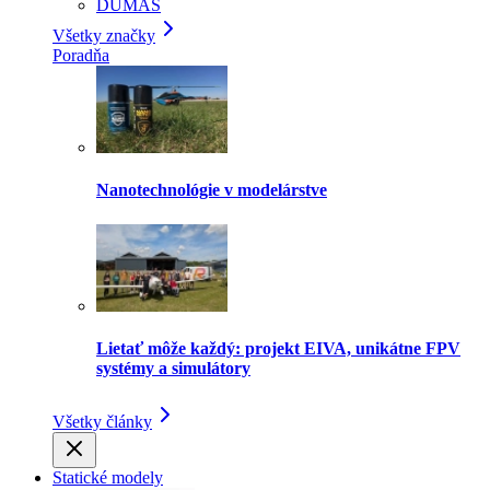
DUMAS
Všetky značky
Poradňa
Nanotechnológie v modelárstve
Lietať môže každý: projekt EIVA, unikátne FPV
systémy a simulátory
Všetky články
Statické modely