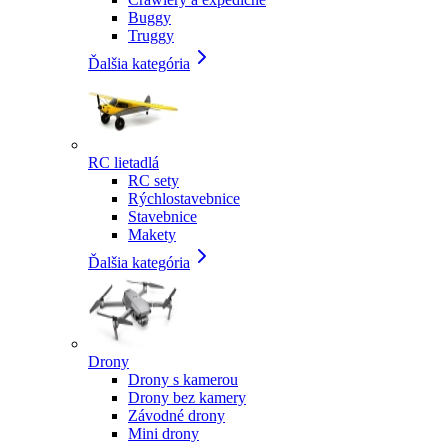
Buggy
Truggy
Ďalšia kategória
RC lietadlá
RC sety
Rýchlostavebnice
Stavebnice
Makety
Ďalšia kategória
Drony
Drony s kamerou
Drony bez kamery
Závodné drony
Mini drony