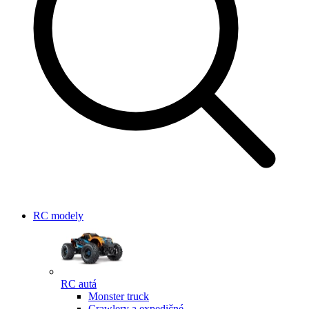
RC modely
RC autá
Monster truck
Crawlery a expedičné