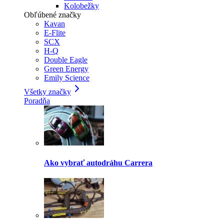
Kolobežky
Obľúbené značky
Kavan
E-Flite
SCX
H-Q
Double Eagle
Green Energy
Emily Science
Všetky značky
Poradňa
Ako vybrať autodráhu Carrera