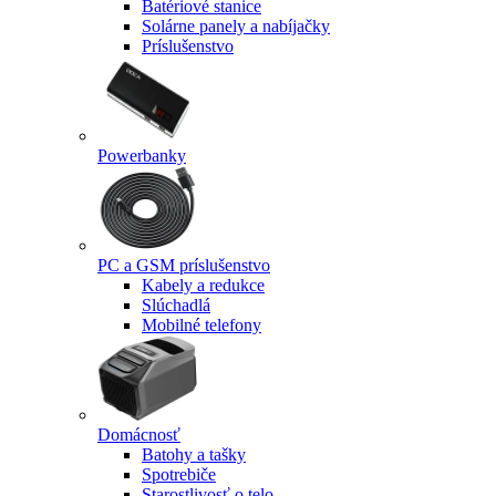
Batériové stanice
Solárne panely a nabíjačky
Príslušenstvo
Powerbanky
PC a GSM príslušenstvo
Kabely a redukce
Slúchadlá
Mobilné telefony
Domácnosť
Batohy a tašky
Spotrebiče
Starostlivosť o telo