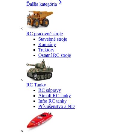
Ďalšia kategória
RC pracovné stroje
Stavebné stroje
Kamióny
Traktory
Ostatní RC stroje
RC Tanky
RC súpravy
Airsoft RC tanky
Infra RC tanky
Príslušenstvo a ND