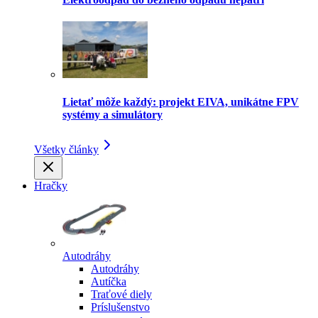
Lietať môže každý: projekt EIVA, unikátne FPV
systémy a simulátory
Všetky články
Hračky
Autodráhy
Autodráhy
Autíčka
Traťové diely
Príslušenstvo