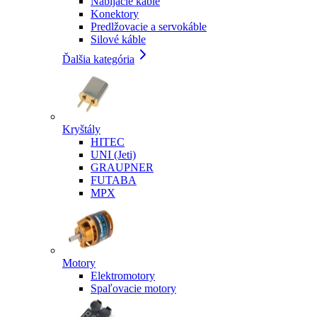
Nabíjacie káble
Konektory
Predlžovacie a servokáble
Silové káble
Ďalšia kategória
Kryštály
HITEC
UNI (Jeti)
GRAUPNER
FUTABA
MPX
Motory
Elektromotory
Spaľovacie motory