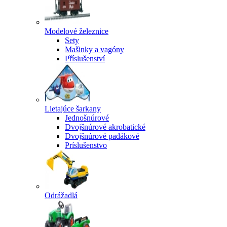
Modelové železnice
Sety
Mašinky a vagóny
Příslušenství
Lietajúce šarkany
Jednošnúrové
Dvojšnúrové akrobatické
Dvojšnúrové padákové
Príslušenstvo
Odrážadlá