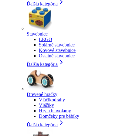
Ďalšia kategória
Stavebnice
LEGO
Solárné stavebnice
Kovové stavebnice
Ostatné stavebnice
Ďalšia kategória
Drevené hračky
Vláčikodráhy
Vláčiky
Hry a hlavolamy
Domčeky pre bábiky
Ďalšia kategória