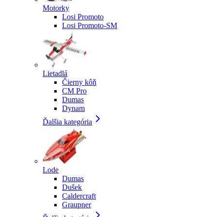
Motorky
Losi Promoto
Losi Promoto-SM
Lietadlá
Čierny kôň
CM Pro
Dumas
Dynam
Ďalšia kategória
Lode
Dumas
Dušek
Caldercraft
Graupner