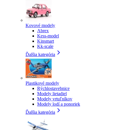
Kovové modely
Abrex
Kess-model
Kinsmart
Kk-scale
Ďalšia kategória
Plastikové modely
Rýchlostavebnice
Modely lietadiel
Modely vrtuľníkov
Modely lodí a ponoriek
Ďalšia kategória