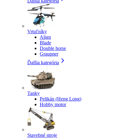
Ďalšia kategória
Vrtuľníky
Align
Blade
Double horse
Graupner
Ďalšia kategória
Tanky
Pelikán (Heng Long)
Hobby motor
Stavebné stroje