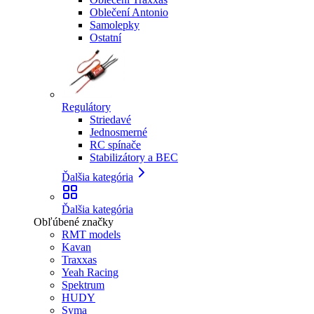
Oblečení Antonio
Samolepky
Ostatní
Regulátory
Striedavé
Jednosmerné
RC spínače
Stabilizátory a BEC
Ďalšia kategória
Ďalšia kategória
Obľúbené značky
RMT models
Kavan
Traxxas
Yeah Racing
Spektrum
HUDY
Syma