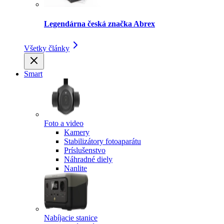
Legendárna česká značka Abrex
Všetky články
Smart
Foto a video
Kamery
Stabilizátory fotoaparátu
Príslušenstvo
Náhradné diely
Nanlite
Nabíjacie stanice