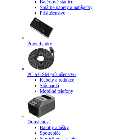
Batériové stanice
Solárne panely a nabíjačky
Príslušenstvo
Powerbanky
PC a GSM príslušenstvo
Kabely a redukce
Slúchadlá
Mobilné telefony
Domácnosť
Batohy a tašky
Spotrebiče
Starostlivosť o telo