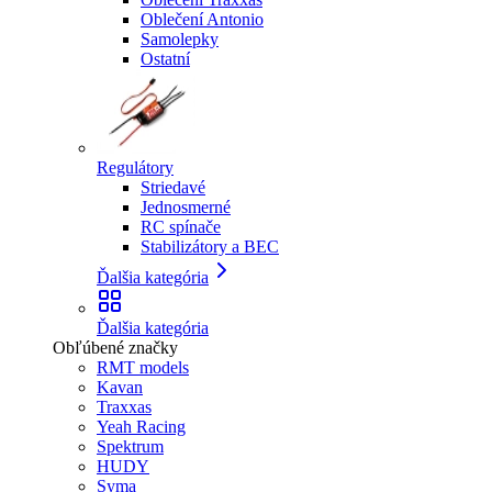
Oblečení Antonio
Samolepky
Ostatní
Regulátory
Striedavé
Jednosmerné
RC spínače
Stabilizátory a BEC
Ďalšia kategória
Ďalšia kategória
Obľúbené značky
RMT models
Kavan
Traxxas
Yeah Racing
Spektrum
HUDY
Syma