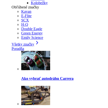
Kolobežky
Obľúbené značky
Kavan
E-Flite
SCX
H-Q
Double Eagle
Green Energy
Emily Science
Všetky značky
Poradňa
Ako vybrať autodráhu Carrera