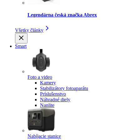
Legendárna česká značka Abrex
Všetky články
Smart
Foto a video
Kamery
Stabilizátory fotoaparátu
Príslušenstvo
Náhradné diely
Nanlite
Nabíjacie stanice