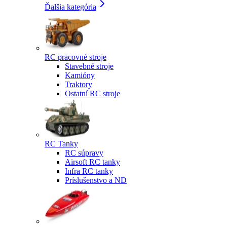
Ďalšia kategória
RC pracovné stroje
Stavebné stroje
Kamióny
Traktory
Ostatní RC stroje
RC Tanky
RC súpravy
Airsoft RC tanky
Infra RC tanky
Príslušenstvo a ND