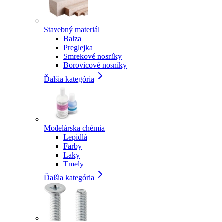
Stavebný materiál
Balza
Preglejka
Smrekové nosníky
Borovicové nosníky
Ďalšia kategória
Modelárska chémia
Lepidlá
Farby
Laky
Tmely
Ďalšia kategória