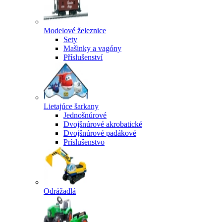
Modelové železnice
Sety
Mašinky a vagóny
Příslušenství
Lietajúce šarkany
Jednošnúrové
Dvojšnúrové akrobatické
Dvojšnúrové padákové
Príslušenstvo
Odrážadlá