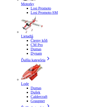
Motorky
Losi Promoto
Losi Promoto-SM
Lietadlá
Čierny kôň
CM Pro
Dumas
Dynam
Ďalšia kategória
Lode
Dumas
Dušek
Caldercraft
Graupner