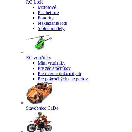
RC Lode
Motorové
Plachetnice
Ponorky
Nakladanie lodí
Stolné modely
RC vrtuľníky
Mini vrtuľníky
Pre začiatočníkov
Pre mierne pokročilých
Pre pokročilých a expertov
Stavebnice CaDa