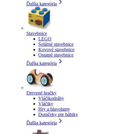
Ďalšia kategória
Stavebnice
LEGO
Solárné stavebnice
Kovové stavebnice
Ostatné stavebnice
Ďalšia kategória
Drevené hračky
Vláčikodráhy
Vláčiky
Hry a hlavolamy
Domčeky pre bábiky
Ďalšia kategória