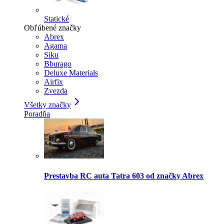
Statické
Obľúbené značky
Abrex
Agama
Siku
Bburago
Deluxe Materials
Airfix
Zvezda
Všetky značky
Poradňa
Prestavba RC auta Tatra 603 od značky Abrex