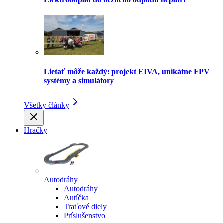
Lietať môže každý: projekt EIVA, unikátne FPV
systémy a simulátory
Všetky články
Hračky
Autodráhy
Autodráhy
Autíčka
Traťové diely
Príslušenstvo