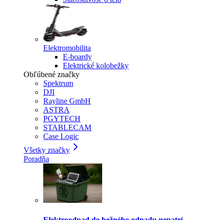
Elektromobilita
E-boardy
Elektrické kolobežky
Obľúbené značky
Spektrum
DJI
Rayline GmbH
ASTRA
PGYTECH
STABLECAM
Case Logic
Všetky značky
Poradňa
Elektroodpad do bežného odpadu nepatrí