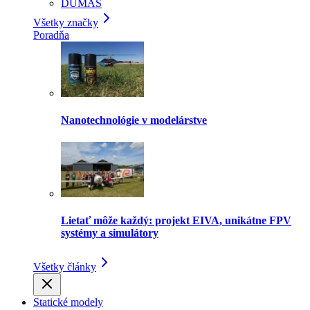
DUMAS
Všetky značky
Poradňa
Nanotechnológie v modelárstve
Lietať môže každý: projekt EIVA, unikátne FPV
systémy a simulátory
Všetky články
Statické modely