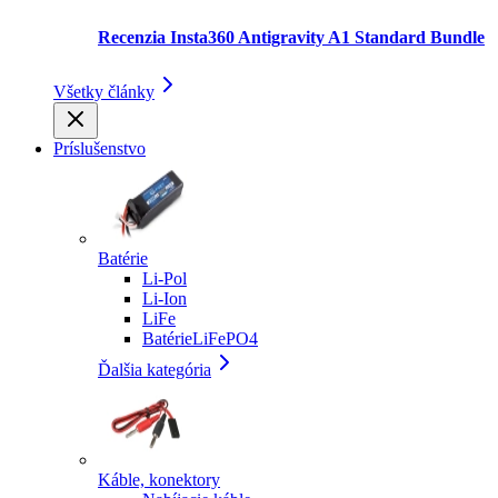
Recenzia Insta360 Antigravity A1 Standard Bundle
Všetky články
Príslušenstvo
Batérie
Li-Pol
Li-Ion
LiFe
BatérieLiFePO4
Ďalšia kategória
Káble, konektory