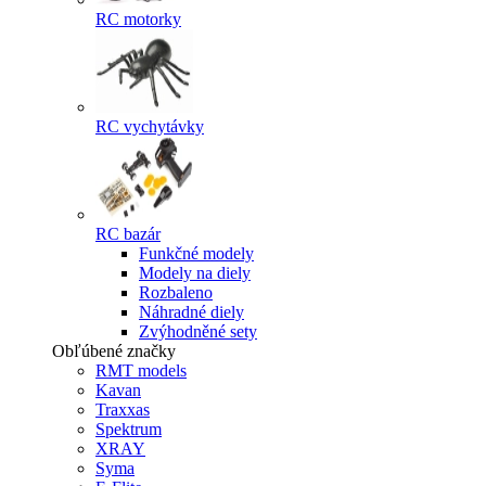
RC motorky
RC vychytávky
RC bazár
Funkčné modely
Modely na diely
Rozbaleno
Náhradné diely
Zvýhodněné sety
Obľúbené značky
RMT models
Kavan
Traxxas
Spektrum
XRAY
Syma