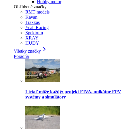
Hobby motor
Obľúbené značky
RMT models
Kavan
Traxxas
Yeah Racing
Spektrum
XRAY
HUDY
Všetky značky
Poradňa
Lietať môže každý: projekt EIVA, unikátne FPV
systémy a simulátory