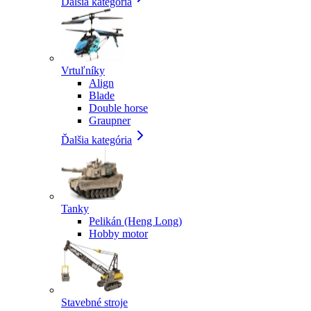
Ďalšia kategória
Vrtuľníky
Align
Blade
Double horse
Graupner
Ďalšia kategória
Tanky
Pelikán (Heng Long)
Hobby motor
Stavebné stroje