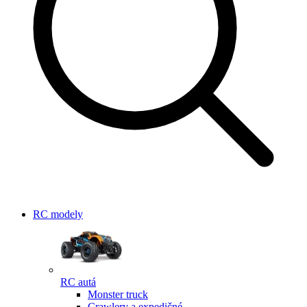
RC modely
RC autá
Monster truck
Crawlery a expedičné