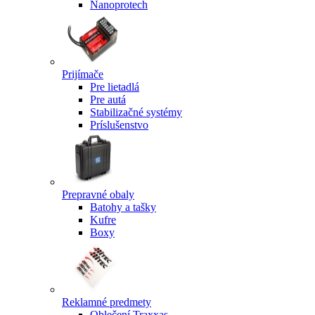
Nanoprotech
Prijímače
Pre lietadlá
Pre autá
Stabilizačné systémy
Príslušenstvo
Prepravné obaly
Batohy a tašky
Kufre
Boxy
Reklamné predmety
Oblečení Traxxas