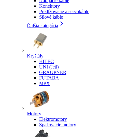
Nabíjacie káble
Konektory
Predlžovacie a servokáble
Silové káble
Ďalšia kategória
Kryštály
HITEC
UNI (Jeti)
GRAUPNER
FUTABA
MPX
Motory
Elektromotory
Spaľovacie motory