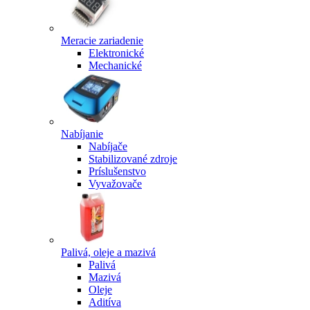
Meracie zariadenie
Elektronické
Mechanické
Nabíjanie
Nabíjače
Stabilizované zdroje
Príslušenstvo
Vyvažovače
Palivá, oleje a mazivá
Palivá
Mazivá
Oleje
Aditíva