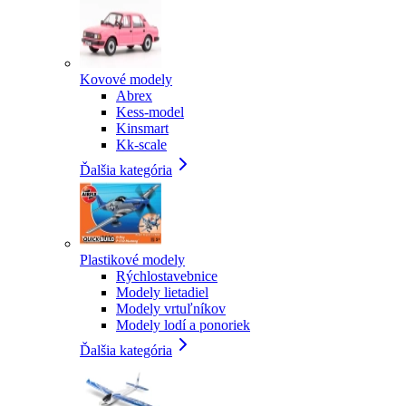
Kovové modely
Abrex
Kess-model
Kinsmart
Kk-scale
Ďalšia kategória
Plastikové modely
Rýchlostavebnice
Modely lietadiel
Modely vrtuľníkov
Modely lodí a ponoriek
Ďalšia kategória