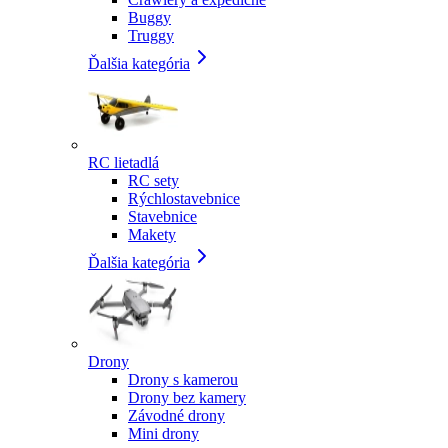
Buggy
Truggy
Ďalšia kategória
RC lietadlá
RC sety
Rýchlostavebnice
Stavebnice
Makety
Ďalšia kategória
Drony
Drony s kamerou
Drony bez kamery
Závodné drony
Mini drony