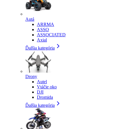
Autá
ARRMA
ASSO
ASSOCIATED
Axial
Ďalšia kategória
Drony
Autel
Vtáčie oko
DJI
Dromida
Ďalšia kategória