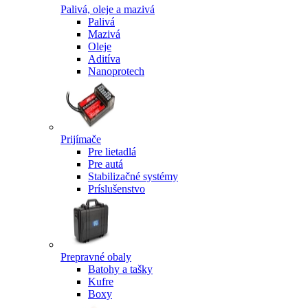
Palivá, oleje a mazivá
Palivá
Mazivá
Oleje
Aditíva
Nanoprotech
Prijímače
Pre lietadlá
Pre autá
Stabilizačné systémy
Príslušenstvo
Prepravné obaly
Batohy a tašky
Kufre
Boxy