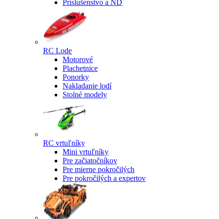
Príslušenstvo a ND
RC Lode
Motorové
Plachetnice
Ponorky
Nakladanie lodí
Stolné modely
RC vrtuľníky
Mini vrtuľníky
Pre začiatočníkov
Pre mierne pokročilých
Pre pokročilých a expertov