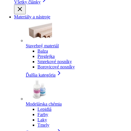
Všetky články
Materiály a nástroje
Stavebný materiál
Balza
Preglejka
Smrekové nosníky
Borovicové nosníky
Ďalšia kategória
Modelárska chémia
Lepidlá
Farby
Laky
Tmely