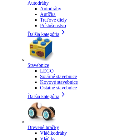
Autodráhy
Autodráhy
Autíčka
Traťové diely
Príslušenstvo
Ďalšia kategória
Stavebnice
LEGO
Solárné stavebnice
Kovové stavebnice
Ostatné stavebnice
Ďalšia kategória
Drevené hračky
Vláčikodráhy
Vláčiky