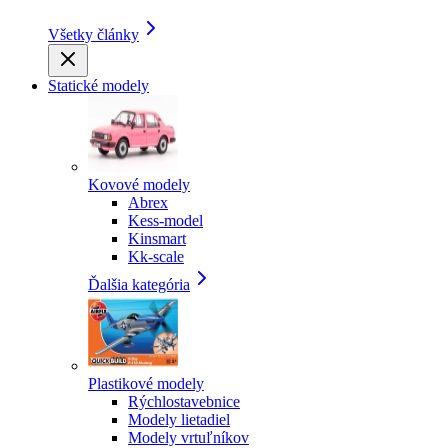
Všetky články
Statické modely
Kovové modely
Abrex
Kess-model
Kinsmart
Kk-scale
Ďalšia kategória
Plastikové modely
Rýchlostavebnice
Modely lietadiel
Modely vrtuľníkov