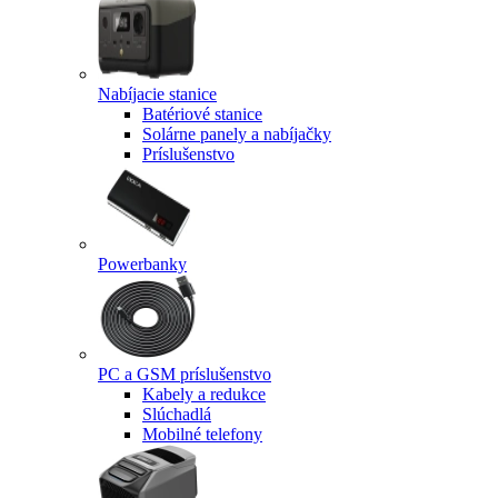
Nabíjacie stanice
Batériové stanice
Solárne panely a nabíjačky
Príslušenstvo
Powerbanky
PC a GSM príslušenstvo
Kabely a redukce
Slúchadlá
Mobilné telefony