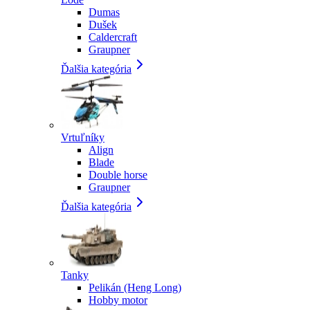
Dumas
Dušek
Caldercraft
Graupner
Ďalšia kategória
Vrtuľníky
Align
Blade
Double horse
Graupner
Ďalšia kategória
Tanky
Pelikán (Heng Long)
Hobby motor