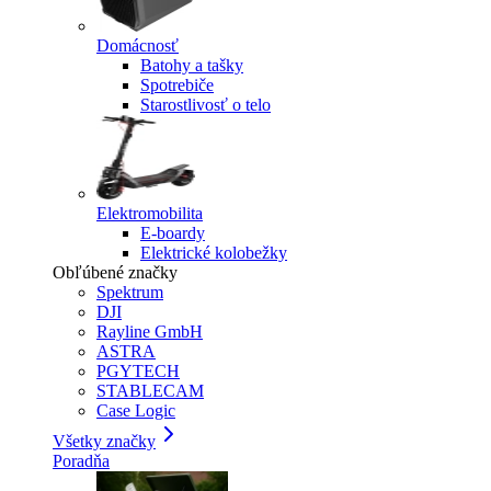
Domácnosť
Batohy a tašky
Spotrebiče
Starostlivosť o telo
Elektromobilita
E-boardy
Elektrické kolobežky
Obľúbené značky
Spektrum
DJI
Rayline GmbH
ASTRA
PGYTECH
STABLECAM
Case Logic
Všetky značky
Poradňa