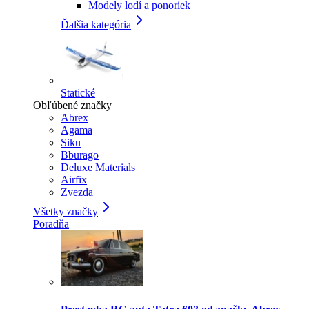
Modely lodí a ponoriek
Ďalšia kategória
Statické
Obľúbené značky
Abrex
Agama
Siku
Bburago
Deluxe Materials
Airfix
Zvezda
Všetky značky
Poradňa