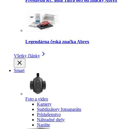
Prestavba RC auta Tatra 603 od značky Abrex
Legendárna česká značka Abrex
Všetky články
Smart
Foto a video
Kamery
Stabilizátory fotoaparátu
Príslušenstvo
Náhradné diely
Nanlite