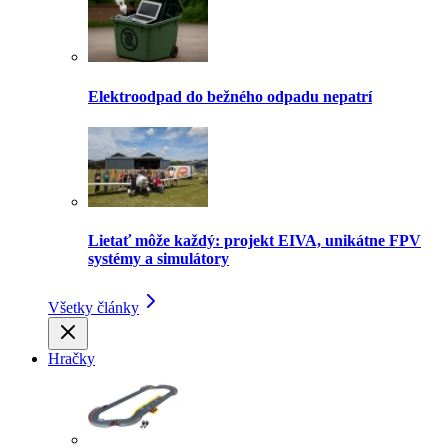
Elektroodpad do bežného odpadu nepatrí
Lietať môže každý: projekt EIVA, unikátne FPV
systémy a simulátory
Všetky články
Hračky