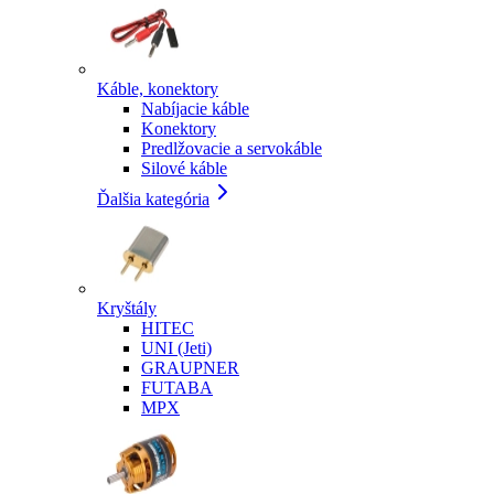
Káble, konektory
Nabíjacie káble
Konektory
Predlžovacie a servokáble
Silové káble
Ďalšia kategória
Kryštály
HITEC
UNI (Jeti)
GRAUPNER
FUTABA
MPX