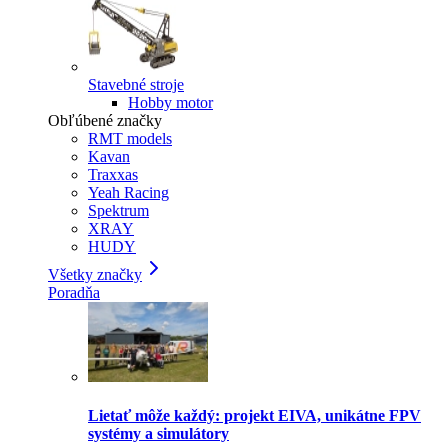
Stavebné stroje
Hobby motor
Obľúbené značky
RMT models
Kavan
Traxxas
Yeah Racing
Spektrum
XRAY
HUDY
Všetky značky
Poradňa
Lietať môže každý: projekt EIVA, unikátne FPV
systémy a simulátory