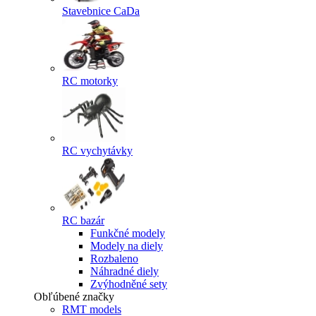
Stavebnice CaDa
RC motorky
RC vychytávky
RC bazár
Funkčné modely
Modely na diely
Rozbaleno
Náhradné diely
Zvýhodněné sety
Obľúbené značky
RMT models