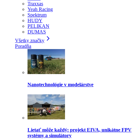
Traxxas
Yeah Racing
Spektrum
HUDY
PELIKAN
DUMAS
Všetky značky
Poradňa
Nanotechnológie v modelárstve
Lietať môže každý: projekt EIVA, unikátne FPV
systémy a simulátory