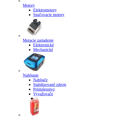
Motory
Elektromotory
Spaľovacie motory
Meracie zariadenie
Elektronické
Mechanické
Nabíjanie
Nabíjače
Stabilizované zdroje
Príslušenstvo
Vyvažovače