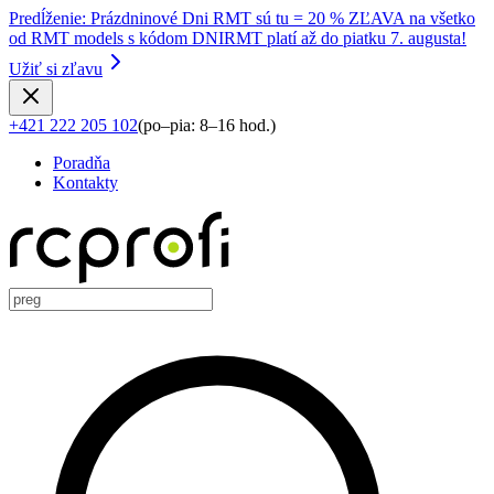
Predĺženie
:
Prázdninové Dni RMT sú tu = 20 % ZĽAVA na všetko
od RMT models s kódom DNIRMT platí až do piatku 7. augusta!
Užiť si zľavu
+421 222 205 102
(
po–pia: 8–16 hod.
)
Poradňa
Kontakty