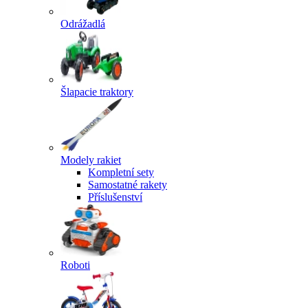
Odrážadlá
Šlapacie traktory
Modely rakiet
Kompletní sety
Samostatné rakety
Příslušenství
Roboti