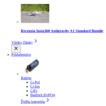
Recenzia Insta360 Antigravity A1 Standard Bundle
Všetky články
Príslušenstvo
Batérie
Li-Pol
Li-Ion
LiFe
BatérieLiFePO4
Ďalšia kategória