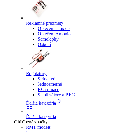
Reklamné predmety
Oblečení Traxxas
Oblečení Antonio
Samolepky
Ostatní
Regulátory
Striedavé
Jednosmerné
RC spínače
Stabilizátory a BEC
Ďalšia kategória
Ďalšia kategória
Obľúbené značky
RMT models