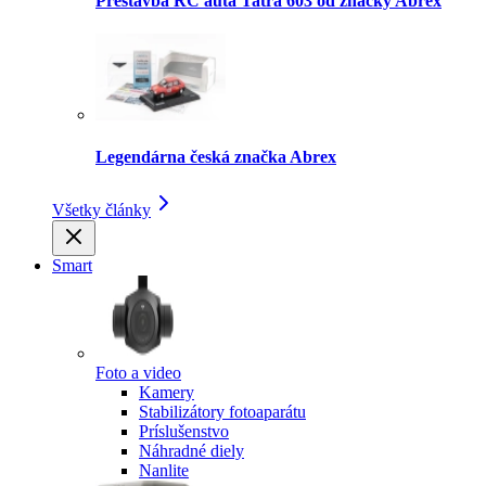
Prestavba RC auta Tatra 603 od značky Abrex
Legendárna česká značka Abrex
Všetky články
Smart
Foto a video
Kamery
Stabilizátory fotoaparátu
Príslušenstvo
Náhradné diely
Nanlite