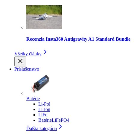
Recenzia Insta360 Antigravity A1 Standard Bundle
Všetky články
Príslušenstvo
Batérie
Li-Pol
Li-Ion
LiFe
BatérieLiFePO4
Ďalšia kategória