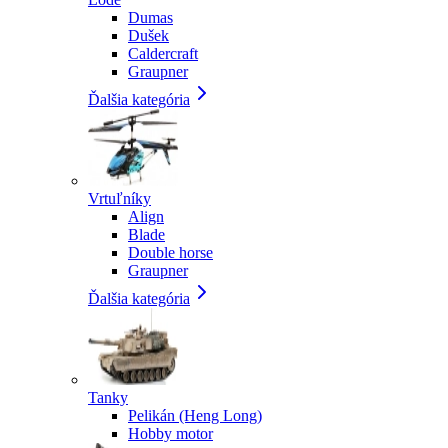
Dumas
Dušek
Caldercraft
Graupner
Ďalšia kategória
Vrtuľníky
Align
Blade
Double horse
Graupner
Ďalšia kategória
Tanky
Pelikán (Heng Long)
Hobby motor