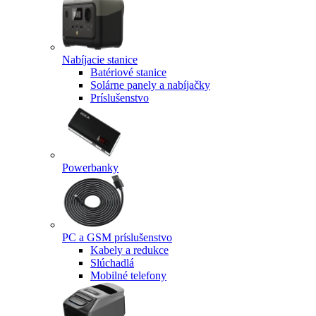
Nabíjacie stanice
Batériové stanice
Solárne panely a nabíjačky
Príslušenstvo
Powerbanky
PC a GSM príslušenstvo
Kabely a redukce
Slúchadlá
Mobilné telefony