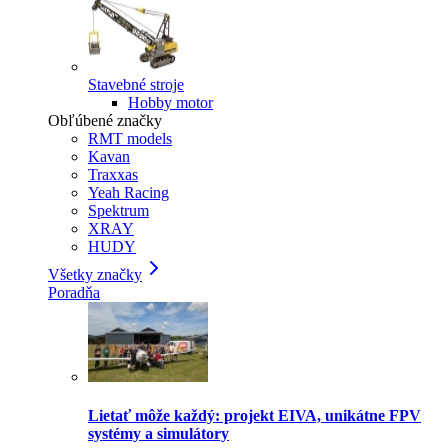
Stavebné stroje
Hobby motor
Obľúbené značky
RMT models
Kavan
Traxxas
Yeah Racing
Spektrum
XRAY
HUDY
Všetky značky
Poradňa
Lietať môže každý: projekt EIVA, unikátne FPV
systémy a simulátory