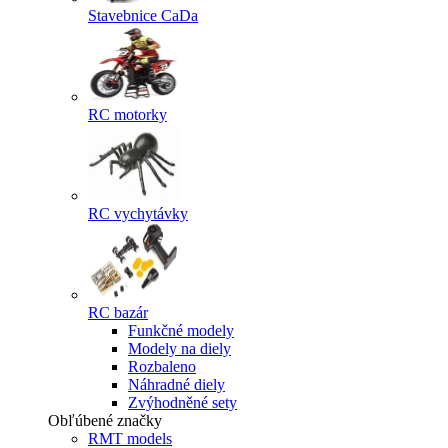
Stavebnice CaDa
RC motorky
RC vychytávky
RC bazár
Funkčné modely
Modely na diely
Rozbaleno
Náhradné diely
Zvýhodněné sety
Obľúbené značky
RMT models