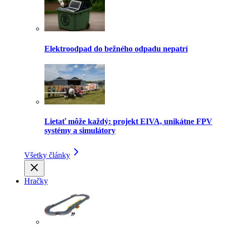
Elektroodpad do bežného odpadu nepatrí
Lietať môže každý: projekt EIVA, unikátne FPV
systémy a simulátory
Všetky články
Hračky