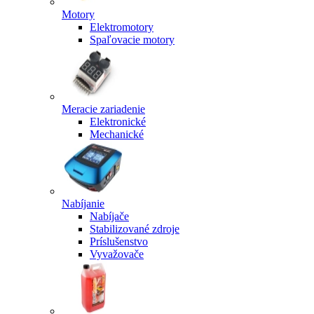
Motory
Elektromotory
Spaľovacie motory
Meracie zariadenie
Elektronické
Mechanické
Nabíjanie
Nabíjače
Stabilizované zdroje
Príslušenstvo
Vyvažovače