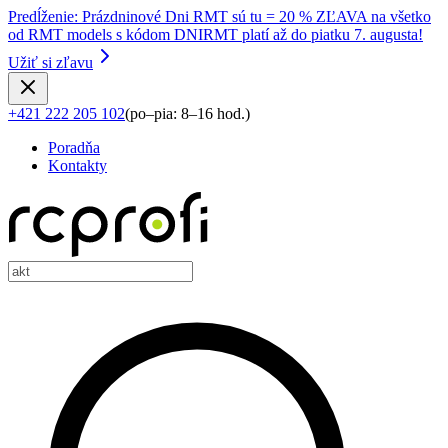
Predĺženie
:
Prázdninové Dni RMT sú tu = 20 % ZĽAVA na všetko
od RMT models s kódom DNIRMT platí až do piatku 7. augusta!
Užiť si zľavu
+421 222 205 102
(
po–pia: 8–16 hod.
)
Poradňa
Kontakty