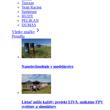
Traxxas
Yeah Racing
Spektrum
HUDY
PELIKAN
DUMAS
Všetky značky
Poradňa
Nanotechnológie v modelárstve
Lietať môže každý: projekt EIVA, unikátne FPV
systémy a simulátory