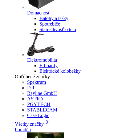
Domácnosť
Batohy a tašky
Spotrebiče
Starostlivosť o telo
Elektromobilita
E-boardy
Elektrické kolobežky
Obľúbené značky
Spektrum
DJI
Rayline GmbH
ASTRA
PGYTECH
STABLECAM
Case Logic
Všetky značky
Poradňa