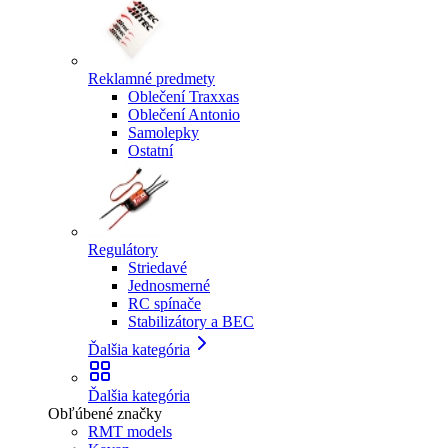
Reklamné predmety
Oblečení Traxxas
Oblečení Antonio
Samolepky
Ostatní
Regulátory
Striedavé
Jednosmerné
RC spínače
Stabilizátory a BEC
Ďalšia kategória
Ďalšia kategória
Obľúbené značky
RMT models