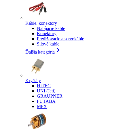
Káble, konektory
Nabíjacie káble
Konektory
Predlžovacie a servokáble
Silové káble
Ďalšia kategória
Kryštály
HITEC
UNI (Jeti)
GRAUPNER
FUTABA
MPX