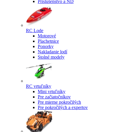
Príslušenstvo a ND
RC Lode
Motorové
Plachetnice
Ponorky
Nakladanie lodí
Stolné modely
RC vrtuľníky
Mini vrtuľníky
Pre začiatočníkov
Pre mierne pokročilých
Pre pokročilých a expertov