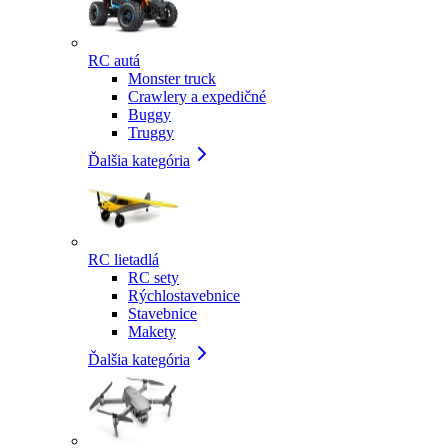
RC autá
Monster truck
Crawlery a expedičné
Buggy
Truggy
Ďalšia kategória
RC lietadlá
RC sety
Rýchlostavebnice
Stavebnice
Makety
Ďalšia kategória