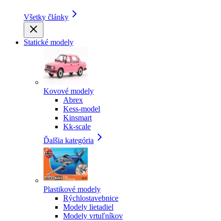
Všetky články
Statické modely
Kovové modely
Abrex
Kess-model
Kinsmart
Kk-scale
Ďalšia kategória
Plastikové modely
Rýchlostavebnice
Modely lietadiel
Modely vrtuľníkov