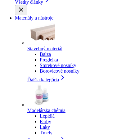
Všetky články
Materiály a nástroje
Stavebný materiál
Balza
Preglejka
Smrekové nosníky
Borovicové nosníky
Ďalšia kategória
Modelárska chémia
Lepidlá
Farby
Laky
Tmely