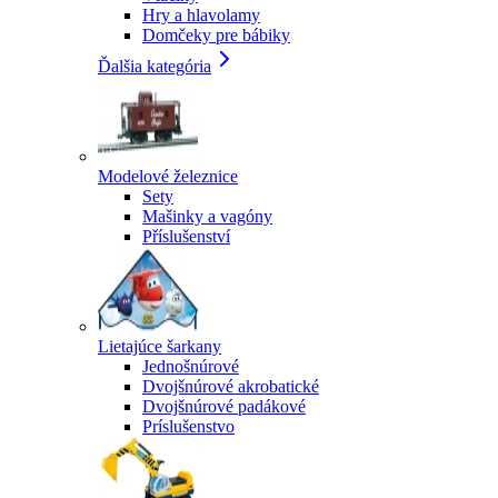
Hry a hlavolamy
Domčeky pre bábiky
Ďalšia kategória
Modelové železnice
Sety
Mašinky a vagóny
Příslušenství
Lietajúce šarkany
Jednošnúrové
Dvojšnúrové akrobatické
Dvojšnúrové padákové
Príslušenstvo