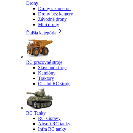
Drony
Drony s kamerou
Drony bez kamery
Závodné drony
Mini drony
Ďalšia kategória
RC pracovné stroje
Stavebné stroje
Kamióny
Traktory
Ostatní RC stroje
RC Tanky
RC súpravy
Airsoft RC tanky
Infra RC tanky