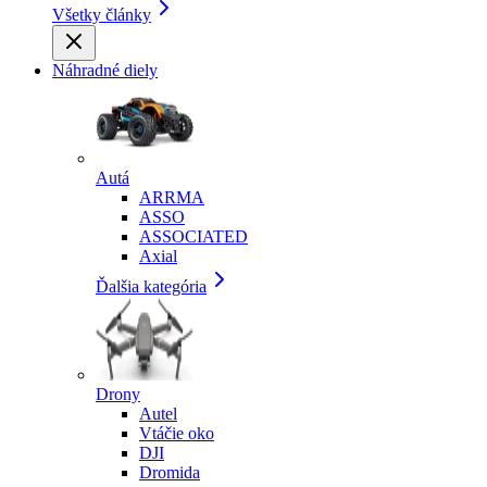
Všetky články
Náhradné diely
Autá
ARRMA
ASSO
ASSOCIATED
Axial
Ďalšia kategória
Drony
Autel
Vtáčie oko
DJI
Dromida