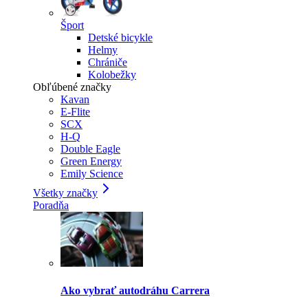
Šport
Detské bicykle
Helmy
Chrániče
Kolobežky
Obľúbené značky
Kavan
E-Flite
SCX
H-Q
Double Eagle
Green Energy
Emily Science
Všetky značky
Poradňa
Ako vybrať autodráhu Carrera