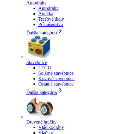
Autodráhy
Autodráhy
Autíčka
Traťové diely
Príslušenstvo
Ďalšia kategória
Stavebnice
LEGO
Solárné stavebnice
Kovové stavebnice
Ostatné stavebnice
Ďalšia kategória
Drevené hračky
Vláčikodráhy
Vláčiky