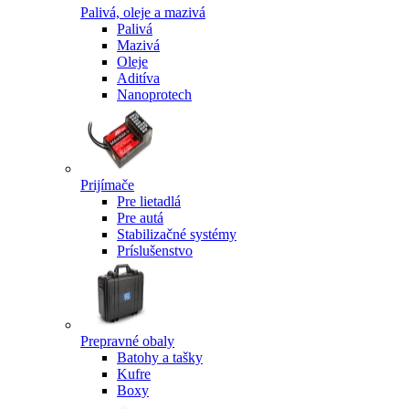
Palivá, oleje a mazivá
Palivá
Mazivá
Oleje
Aditíva
Nanoprotech
Prijímače
Pre lietadlá
Pre autá
Stabilizačné systémy
Príslušenstvo
Prepravné obaly
Batohy a tašky
Kufre
Boxy