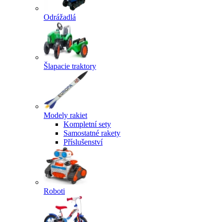
Odrážadlá
Šlapacie traktory
Modely rakiet
Kompletní sety
Samostatné rakety
Příslušenství
Roboti