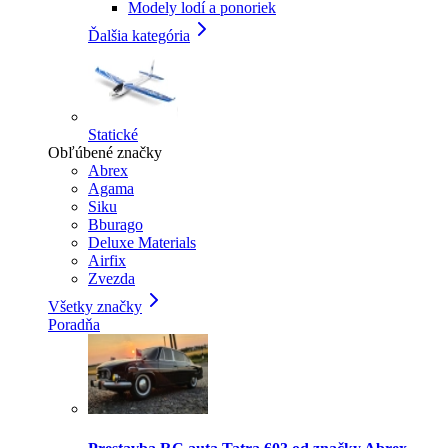
Modely lodí a ponoriek
Ďalšia kategória
Statické
Obľúbené značky
Abrex
Agama
Siku
Bburago
Deluxe Materials
Airfix
Zvezda
Všetky značky
Poradňa