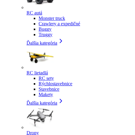
RC autá
Monster truck
Crawlery a expedičné
Buggy
Truggy
Ďalšia kategória
RC lietadlá
RC sety
Rýchlostavebnice
Stavebnice
Makety
Ďalšia kategória
Drony