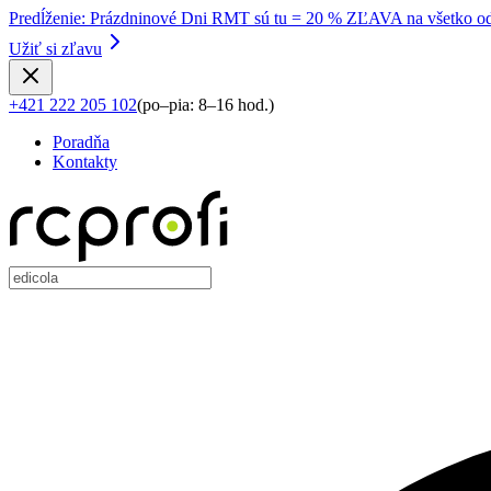
Predĺženie
:
Prázdninové Dni RMT sú tu = 20 % ZĽAVA na všetko od
Užiť si zľavu
+421 222 205 102
(
po–pia: 8–16 hod.
)
Poradňa
Kontakty