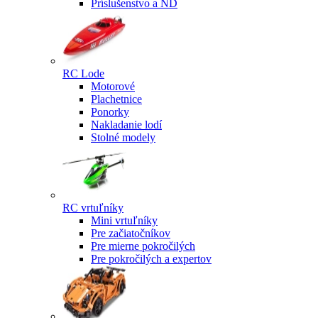
Príslušenstvo a ND
RC Lode
Motorové
Plachetnice
Ponorky
Nakladanie lodí
Stolné modely
RC vrtuľníky
Mini vrtuľníky
Pre začiatočníkov
Pre mierne pokročilých
Pre pokročilých a expertov