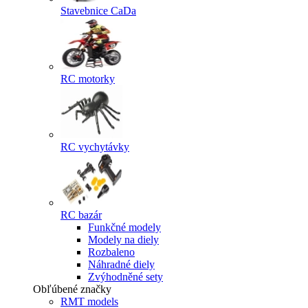
Stavebnice CaDa
RC motorky
RC vychytávky
RC bazár
Funkčné modely
Modely na diely
Rozbaleno
Náhradné diely
Zvýhodněné sety
Obľúbené značky
RMT models