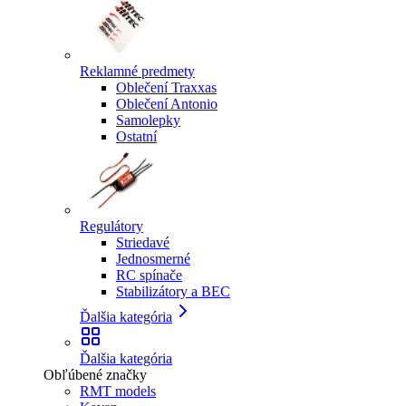
Reklamné predmety
Oblečení Traxxas
Oblečení Antonio
Samolepky
Ostatní
Regulátory
Striedavé
Jednosmerné
RC spínače
Stabilizátory a BEC
Ďalšia kategória
Ďalšia kategória
Obľúbené značky
RMT models