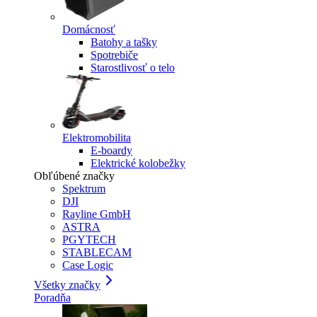
Domácnosť
Batohy a tašky
Spotrebiče
Starostlivosť o telo
Elektromobilita
E-boardy
Elektrické kolobežky
Obľúbené značky
Spektrum
DJI
Rayline GmbH
ASTRA
PGYTECH
STABLECAM
Case Logic
Všetky značky
Poradňa