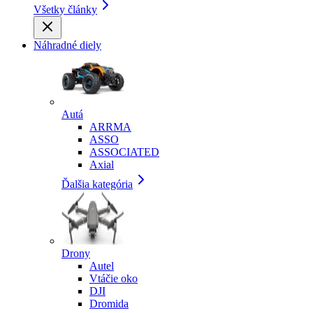
Všetky články
Náhradné diely
Autá
ARRMA
ASSO
ASSOCIATED
Axial
Ďalšia kategória
Drony
Autel
Vtáčie oko
DJI
Dromida