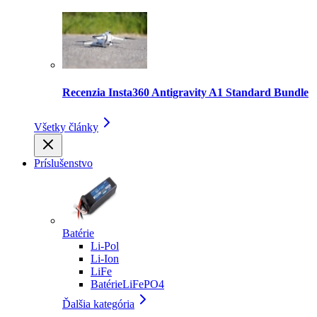
Recenzia Insta360 Antigravity A1 Standard Bundle
Všetky články
Príslušenstvo
Batérie
Li-Pol
Li-Ion
LiFe
BatérieLiFePO4
Ďalšia kategória