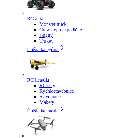
RC autá
Monster truck
Crawlery a expedičné
Buggy
Truggy
Ďalšia kategória
RC lietadlá
RC sety
Rýchlostavebnice
Stavebnice
Makety
Ďalšia kategória