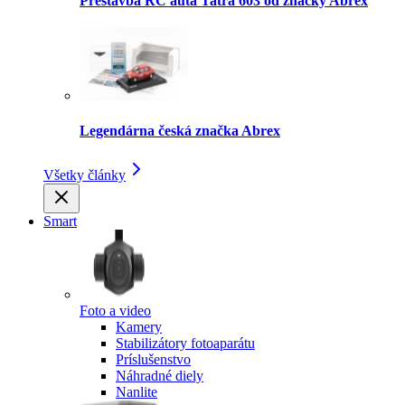
Prestavba RC auta Tatra 603 od značky Abrex
Legendárna česká značka Abrex
Všetky články
Smart
Foto a video
Kamery
Stabilizátory fotoaparátu
Príslušenstvo
Náhradné diely
Nanlite