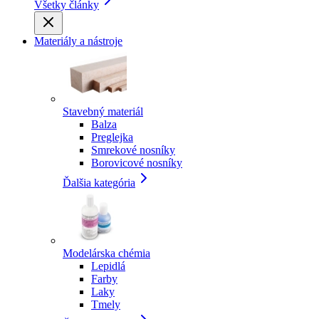
Všetky články
Materiály a nástroje
Stavebný materiál
Balza
Preglejka
Smrekové nosníky
Borovicové nosníky
Ďalšia kategória
Modelárska chémia
Lepidlá
Farby
Laky
Tmely