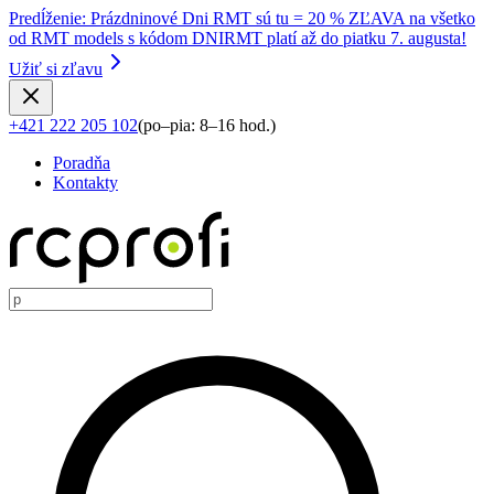
Predĺženie
:
Prázdninové Dni RMT sú tu = 20 % ZĽAVA na všetko
od RMT models s kódom DNIRMT platí až do piatku 7. augusta!
Užiť si zľavu
+421 222 205 102
(
po–pia: 8–16 hod.
)
Poradňa
Kontakty