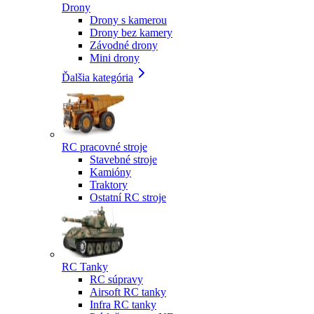
Drony
Drony s kamerou
Drony bez kamery
Závodné drony
Mini drony
Ďalšia kategória
RC pracovné stroje
Stavebné stroje
Kamióny
Traktory
Ostatní RC stroje
RC Tanky
RC súpravy
Airsoft RC tanky
Infra RC tanky