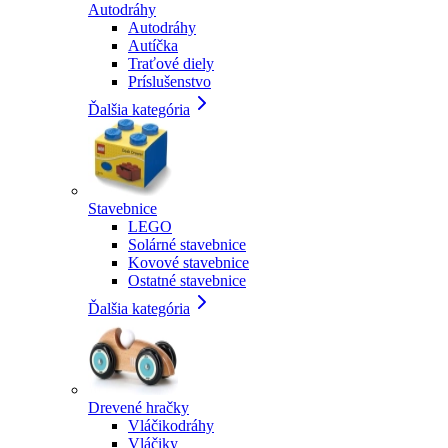
Autodráhy
Autodráhy
Autíčka
Traťové diely
Príslušenstvo
Ďalšia kategória
Stavebnice
LEGO
Solárné stavebnice
Kovové stavebnice
Ostatné stavebnice
Ďalšia kategória
Drevené hračky
Vláčikodráhy
Vláčiky