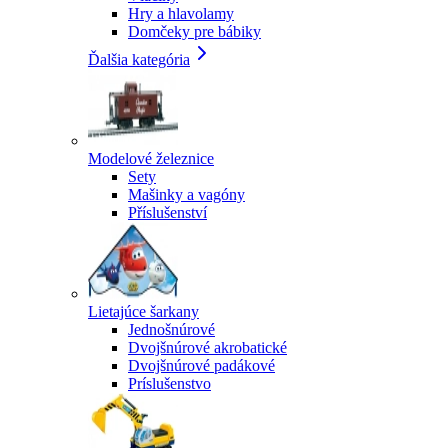
Hry a hlavolamy
Domčeky pre bábiky
Ďalšia kategória
Modelové železnice
Sety
Mašinky a vagóny
Příslušenství
Lietajúce šarkany
Jednošnúrové
Dvojšnúrové akrobatické
Dvojšnúrové padákové
Príslušenstvo