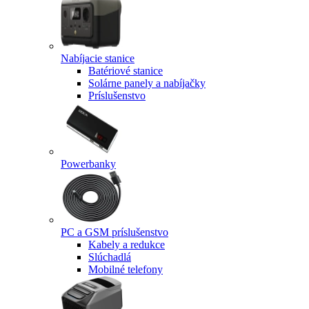
Nabíjacie stanice
Batériové stanice
Solárne panely a nabíjačky
Príslušenstvo
Powerbanky
PC a GSM príslušenstvo
Kabely a redukce
Slúchadlá
Mobilné telefony