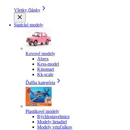
Všetky články
Statické modely
Kovové modely
Abrex
Kess-model
Kinsmart
Kk-scale
Ďalšia kategória
Plastikové modely
Rýchlostavebnice
Modely lietadiel
Modely vrtuľníkov