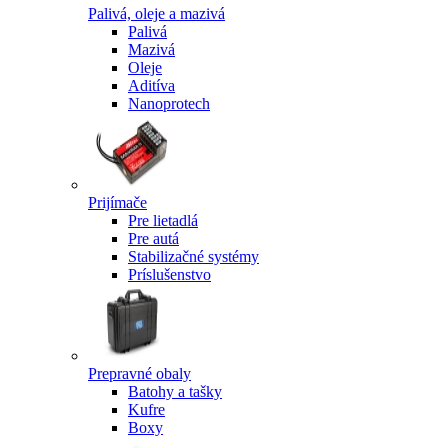
Palivá, oleje a mazivá
Palivá
Mazivá
Oleje
Aditíva
Nanoprotech
Prijímače
Pre lietadlá
Pre autá
Stabilizačné systémy
Príslušenstvo
Prepravné obaly
Batohy a tašky
Kufre
Boxy