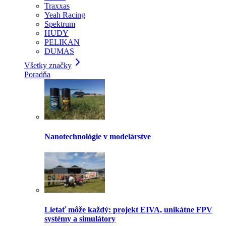
Traxxas
Yeah Racing
Spektrum
HUDY
PELIKAN
DUMAS
Všetky značky
Poradňa
Nanotechnológie v modelárstve
Lietať môže každý: projekt EIVA, unikátne FPV
systémy a simulátory