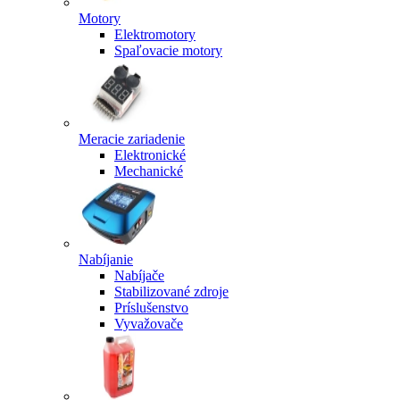
Motory
Elektromotory
Spaľovacie motory
Meracie zariadenie
Elektronické
Mechanické
Nabíjanie
Nabíjače
Stabilizované zdroje
Príslušenstvo
Vyvažovače