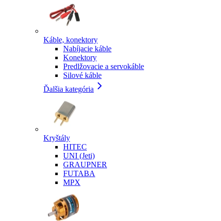
Káble, konektory
Nabíjacie káble
Konektory
Predlžovacie a servokáble
Silové káble
Ďalšia kategória
Kryštály
HITEC
UNI (Jeti)
GRAUPNER
FUTABA
MPX