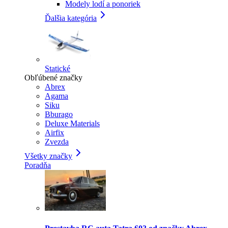
Modely lodí a ponoriek
Ďalšia kategória
Statické
Obľúbené značky
Abrex
Agama
Siku
Bburago
Deluxe Materials
Airfix
Zvezda
Všetky značky
Poradňa