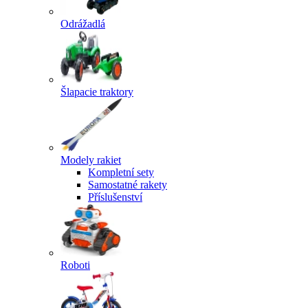
Odrážadlá
Šlapacie traktory
Modely rakiet
Kompletní sety
Samostatné rakety
Příslušenství
Roboti