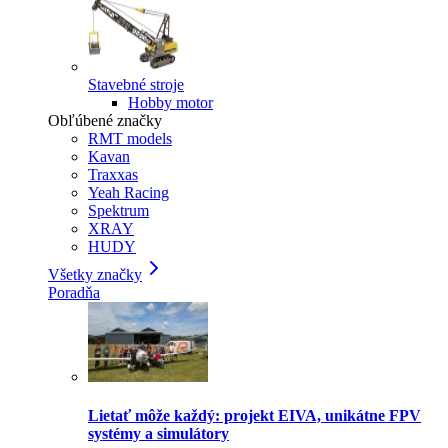
Stavebné stroje
Hobby motor
Obľúbené značky
RMT models
Kavan
Traxxas
Yeah Racing
Spektrum
XRAY
HUDY
Všetky značky
Poradňa
Lietať môže každý: projekt EIVA, unikátne FPV
systémy a simulátory