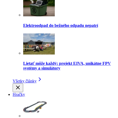
Elektroodpad do bežného odpadu nepatrí
Lietať môže každý: projekt EIVA, unikátne FPV
systémy a simulátory
Všetky články
Hračky