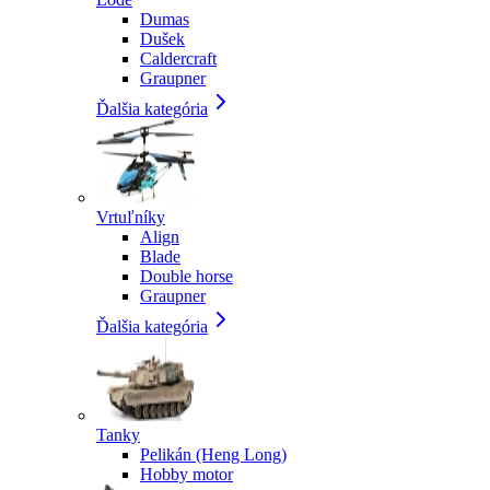
Dumas
Dušek
Caldercraft
Graupner
Ďalšia kategória
Vrtuľníky
Align
Blade
Double horse
Graupner
Ďalšia kategória
Tanky
Pelikán (Heng Long)
Hobby motor