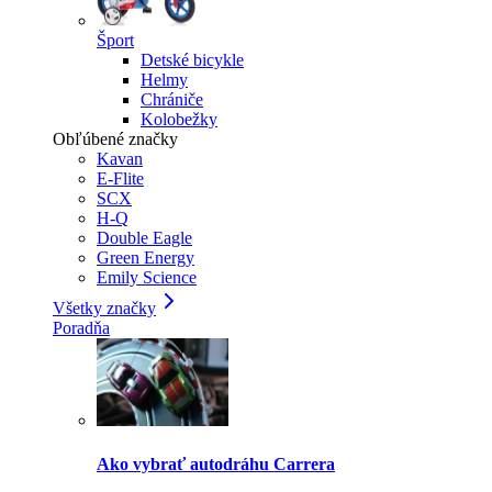
Šport
Detské bicykle
Helmy
Chrániče
Kolobežky
Obľúbené značky
Kavan
E-Flite
SCX
H-Q
Double Eagle
Green Energy
Emily Science
Všetky značky
Poradňa
Ako vybrať autodráhu Carrera