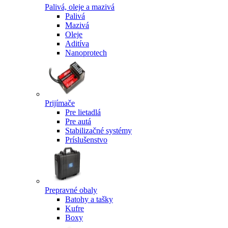
Palivá, oleje a mazivá
Palivá
Mazivá
Oleje
Aditíva
Nanoprotech
Prijímače
Pre lietadlá
Pre autá
Stabilizačné systémy
Príslušenstvo
Prepravné obaly
Batohy a tašky
Kufre
Boxy