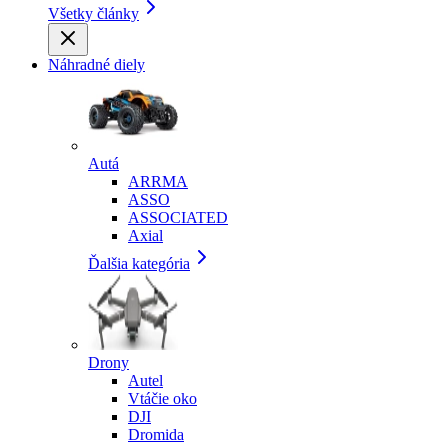
Všetky články
Náhradné diely
Autá
ARRMA
ASSO
ASSOCIATED
Axial
Ďalšia kategória
Drony
Autel
Vtáčie oko
DJI
Dromida