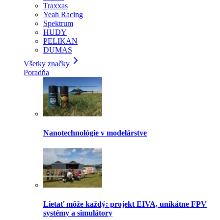
Traxxas
Yeah Racing
Spektrum
HUDY
PELIKAN
DUMAS
Všetky značky
Poradňa
Nanotechnológie v modelárstve
Lietať môže každý: projekt EIVA, unikátne FPV
systémy a simulátory