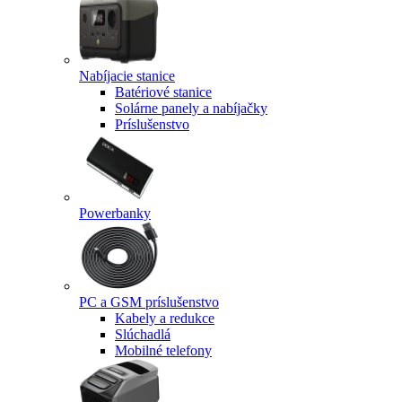
Nabíjacie stanice
Batériové stanice
Solárne panely a nabíjačky
Príslušenstvo
Powerbanky
PC a GSM príslušenstvo
Kabely a redukce
Slúchadlá
Mobilné telefony