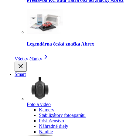
Prestavba RC auta Tatra 603 od značky Abrex
Legendárna česká značka Abrex
Všetky články
Smart
Foto a video
Kamery
Stabilizátory fotoaparátu
Príslušenstvo
Náhradné diely
Nanlite