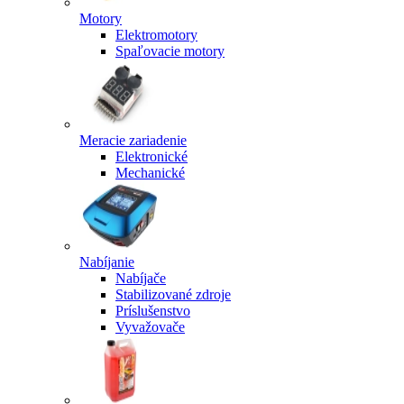
Motory
Elektromotory
Spaľovacie motory
Meracie zariadenie
Elektronické
Mechanické
Nabíjanie
Nabíjače
Stabilizované zdroje
Príslušenstvo
Vyvažovače