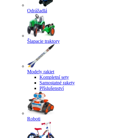
Odrážadlá
Šlapacie traktory
Modely rakiet
Kompletní sety
Samostatné rakety
Příslušenství
Roboti