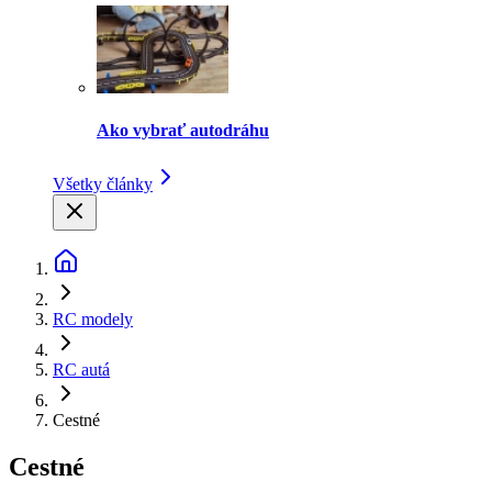
Ako vybrať autodráhu
Všetky články
RC modely
RC autá
Cestné
Cestné