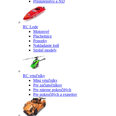
Príslušenstvo a ND
RC Lode
Motorové
Plachetnice
Ponorky
Nakladanie lodí
Stolné modely
RC vrtuľníky
Mini vrtuľníky
Pre začiatočníkov
Pre mierne pokročilých
Pre pokročilých a expertov