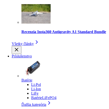
Recenzia Insta360 Antigravity A1 Standard Bundle
Všetky články
Príslušenstvo
Batérie
Li-Pol
Li-Ion
LiFe
BatérieLiFePO4
Ďalšia kategória