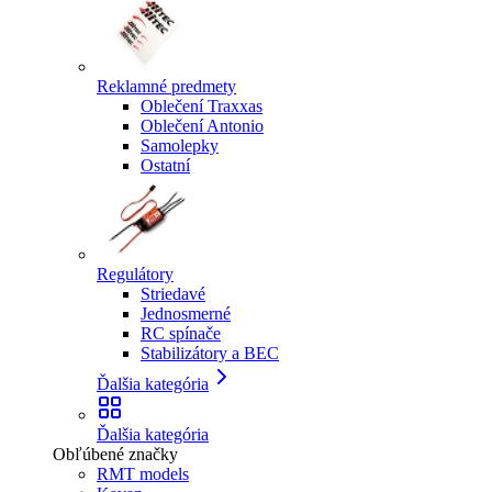
Reklamné predmety
Oblečení Traxxas
Oblečení Antonio
Samolepky
Ostatní
Regulátory
Striedavé
Jednosmerné
RC spínače
Stabilizátory a BEC
Ďalšia kategória
Ďalšia kategória
Obľúbené značky
RMT models