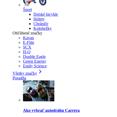
Šport
Detské bicykle
Helmy
Chrániče
Kolobežky
Obľúbené značky
Kavan
E-Flite
SCX
H-Q
Double Eagle
Green Energy
Emily Science
Všetky značky
Poradňa
Ako vybrať autodráhu Carrera