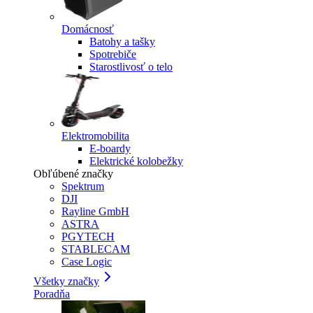
Domácnosť
Batohy a tašky
Spotrebiče
Starostlivosť o telo
Elektromobilita
E-boardy
Elektrické kolobežky
Obľúbené značky
Spektrum
DJI
Rayline GmbH
ASTRA
PGYTECH
STABLECAM
Case Logic
Všetky značky
Poradňa