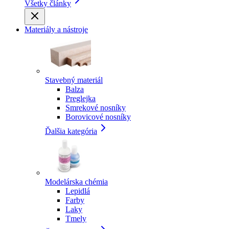
Všetky články
Materiály a nástroje
Stavebný materiál
Balza
Preglejka
Smrekové nosníky
Borovicové nosníky
Ďalšia kategória
Modelárska chémia
Lepidlá
Farby
Laky
Tmely