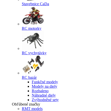
Stavebnice CaDa
RC motorky
RC vychytávky
RC bazár
Funkčné modely
Modely na diely
Rozbaleno
Náhradné diely
Zvýhodněné sety
Obľúbené značky
RMT models