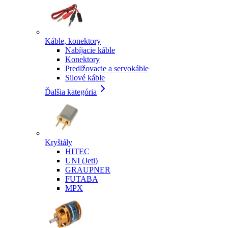
Káble, konektory
Nabíjacie káble
Konektory
Predlžovacie a servokáble
Silové káble
Ďalšia kategória
Kryštály
HITEC
UNI (Jeti)
GRAUPNER
FUTABA
MPX