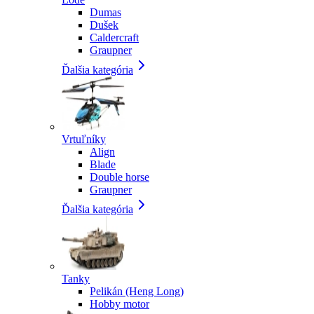
Dumas
Dušek
Caldercraft
Graupner
Ďalšia kategória
Vrtuľníky
Align
Blade
Double horse
Graupner
Ďalšia kategória
Tanky
Pelikán (Heng Long)
Hobby motor