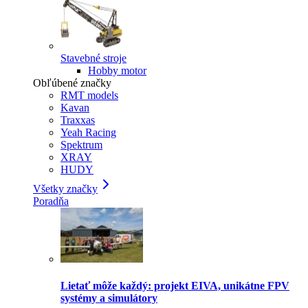
Stavebné stroje
Hobby motor
Obľúbené značky
RMT models
Kavan
Traxxas
Yeah Racing
Spektrum
XRAY
HUDY
Všetky značky
Poradňa
Lietať môže každý: projekt EIVA, unikátne FPV
systémy a simulátory