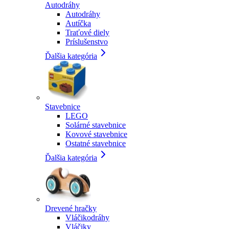
Autodráhy
Autodráhy
Autíčka
Traťové diely
Príslušenstvo
Ďalšia kategória
Stavebnice
LEGO
Solárné stavebnice
Kovové stavebnice
Ostatné stavebnice
Ďalšia kategória
Drevené hračky
Vláčikodráhy
Vláčiky