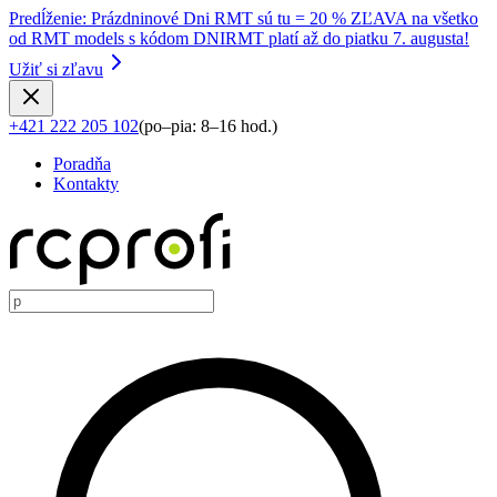
Predĺženie
:
Prázdninové Dni RMT sú tu = 20 % ZĽAVA na všetko
od RMT models s kódom DNIRMT platí až do piatku 7. augusta!
Užiť si zľavu
+421 222 205 102
(
po–pia: 8–16 hod.
)
Poradňa
Kontakty