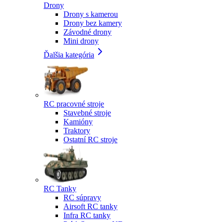
Drony
Drony s kamerou
Drony bez kamery
Závodné drony
Mini drony
Ďalšia kategória
RC pracovné stroje
Stavebné stroje
Kamióny
Traktory
Ostatní RC stroje
RC Tanky
RC súpravy
Airsoft RC tanky
Infra RC tanky