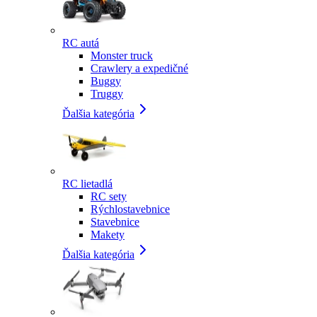
RC autá
Monster truck
Crawlery a expedičné
Buggy
Truggy
Ďalšia kategória
RC lietadlá
RC sety
Rýchlostavebnice
Stavebnice
Makety
Ďalšia kategória