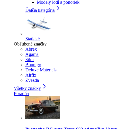
Modely lodí a ponoriek
Ďalšia kategória
Statické
Obľúbené značky
Abrex
Agama
Siku
Bburago
Deluxe Materials
Airfix
Zvezda
Všetky značky
Poradňa