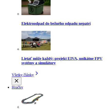
Elektroodpad do bežného odpadu nepatrí
Lietať môže každý: projekt EIVA, unikátne FPV
systémy a simulátory
Všetky články
Hračky