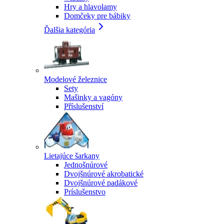
Hry a hlavolamy
Domčeky pre bábiky
Ďalšia kategória
Modelové železnice
Sety
Mašinky a vagóny
Příslušenství
Lietajúce šarkany
Jednošnúrové
Dvojšnúrové akrobatické
Dvojšnúrové padákové
Príslušenstvo