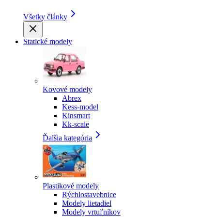
Všetky články
Statické modely
Kovové modely
Abrex
Kess-model
Kinsmart
Kk-scale
Ďalšia kategória
Plastikové modely
Rýchlostavebnice
Modely lietadiel
Modely vrtuľníkov