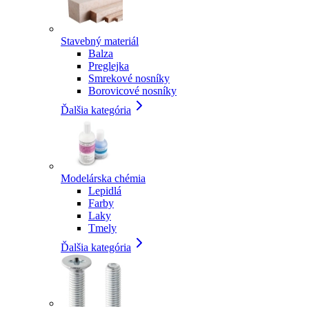
Stavebný materiál
Balza
Preglejka
Smrekové nosníky
Borovicové nosníky
Ďalšia kategória
Modelárska chémia
Lepidlá
Farby
Laky
Tmely
Ďalšia kategória