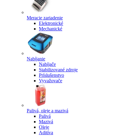
Meracie zariadenie
Elektronické
Mechanické
Nabíjanie
Nabíjače
Stabilizované zdroje
Príslušenstvo
Vyvažovače
Palivá, oleje a mazivá
Palivá
Mazivá
Oleje
Aditíva