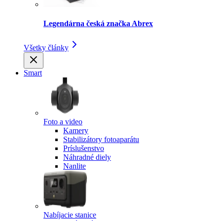
Legendárna česká značka Abrex
Všetky články
Smart
Foto a video
Kamery
Stabilizátory fotoaparátu
Príslušenstvo
Náhradné diely
Nanlite
Nabíjacie stanice