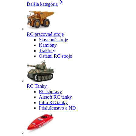
Ďalšia kategória
RC pracovné stroje
Stavebné stroje
Kamióny
Traktory
Ostatní RC stroje
RC Tanky
RC súpravy
Airsoft RC tanky
Infra RC tanky
Príslušenstvo a ND