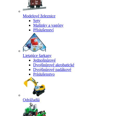
Modelové železnice
Sety
Mašinky a vagóny
Příslušenství
Lietajúce šarkany
Jednošnúrové
Dvojšnúrové akrobatické
Dvojšnúrové padákové
Príslušenstvo
Odrážadlá