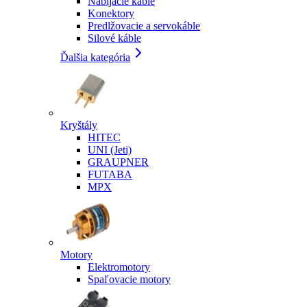
Nabíjacie káble
Konektory
Predlžovacie a servokáble
Silové káble
Ďalšia kategória
Kryštály
HITEC
UNI (Jeti)
GRAUPNER
FUTABA
MPX
Motory
Elektromotory
Spaľovacie motory