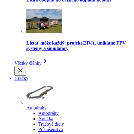
Lietať môže každý: projekt EIVA, unikátne FPV
systémy a simulátory
Všetky články
Hračky
Autodráhy
Autodráhy
Autíčka
Traťové diely
Príslušenstvo