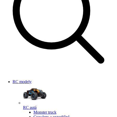
RC modely
RC autá
Monster truck
Crawlery a expedičné