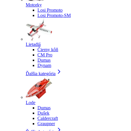
Motorky
Losi Promoto
Losi Promoto-SM
Lietadlá
Čierny kôň
CM Pro
Dumas
Dynam
Ďalšia kategória
Lode
Dumas
Dušek
Caldercraft
Graupner