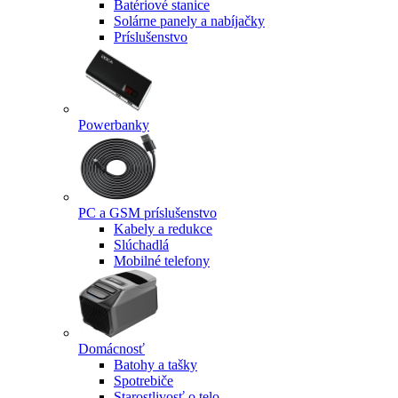
Batériové stanice
Solárne panely a nabíjačky
Príslušenstvo
Powerbanky
PC a GSM príslušenstvo
Kabely a redukce
Slúchadlá
Mobilné telefony
Domácnosť
Batohy a tašky
Spotrebiče
Starostlivosť o telo