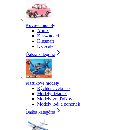
Kovové modely
Abrex
Kess-model
Kinsmart
Kk-scale
Ďalšia kategória
Plastikové modely
Rýchlostavebnice
Modely lietadiel
Modely vrtuľníkov
Modely lodí a ponoriek
Ďalšia kategória