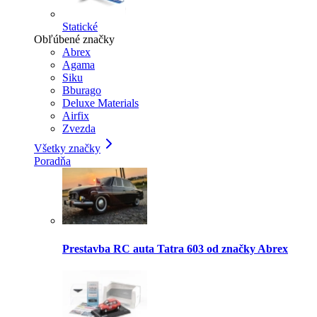
Statické
Obľúbené značky
Abrex
Agama
Siku
Bburago
Deluxe Materials
Airfix
Zvezda
Všetky značky
Poradňa
Prestavba RC auta Tatra 603 od značky Abrex