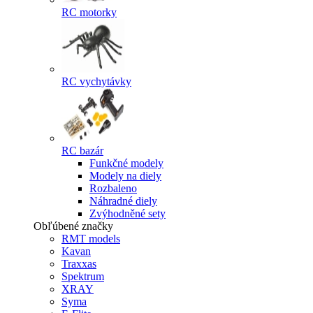
RC motorky
RC vychytávky
RC bazár
Funkčné modely
Modely na diely
Rozbaleno
Náhradné diely
Zvýhodněné sety
Obľúbené značky
RMT models
Kavan
Traxxas
Spektrum
XRAY
Syma