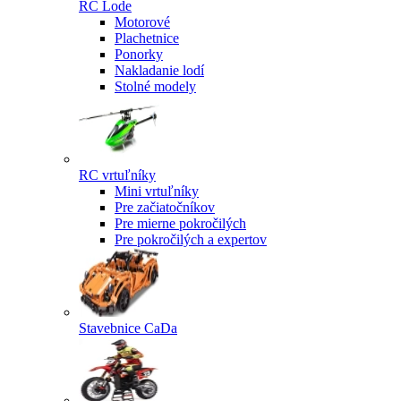
RC Lode
Motorové
Plachetnice
Ponorky
Nakladanie lodí
Stolné modely
RC vrtuľníky
Mini vrtuľníky
Pre začiatočníkov
Pre mierne pokročilých
Pre pokročilých a expertov
Stavebnice CaDa