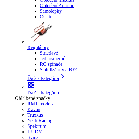
Oblečení Antonio
Samolepky
Ostatní
Regulátory
Striedavé
Jednosmerné
RC spínače
Stabilizátory a BEC
Ďalšia kategória
Ďalšia kategória
Obľúbené značky
RMT models
Kavan
Traxxas
Yeah Racing
Spektrum
HUDY
Syma