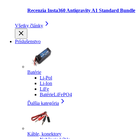
Recenzia Insta360 Antigravity A1 Standard Bundle
Všetky články
Príslušenstvo
Batérie
Li-Pol
Li-Ion
LiFe
BatérieLiFePO4
Ďalšia kategória
Káble, konektory