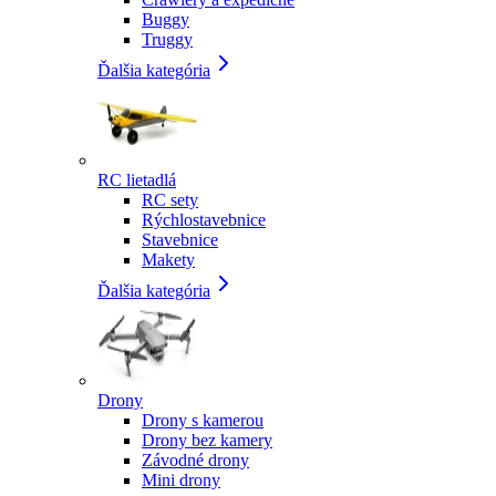
Buggy
Truggy
Ďalšia kategória
RC lietadlá
RC sety
Rýchlostavebnice
Stavebnice
Makety
Ďalšia kategória
Drony
Drony s kamerou
Drony bez kamery
Závodné drony
Mini drony