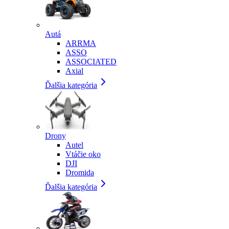
Autá
ARRMA
ASSO
ASSOCIATED
Axial
Ďalšia kategória
Drony
Autel
Vtáčie oko
DJI
Dromida
Ďalšia kategória