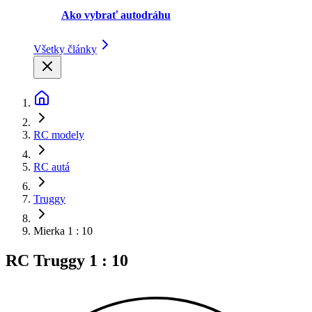
Ako vybrať autodráhu
Všetky články
RC modely
RC autá
Truggy
Mierka 1 : 10
RC Truggy 1 : 10