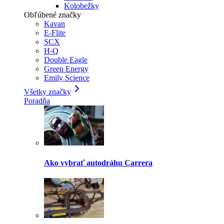
Kolobežky
Obľúbené značky
Kavan
E-Flite
SCX
H-Q
Double Eagle
Green Energy
Emily Science
Všetky značky
Poradňa
Ako vybrať autodráhu Carrera