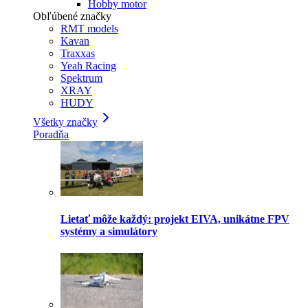
Hobby motor
Obľúbené značky
RMT models
Kavan
Traxxas
Yeah Racing
Spektrum
XRAY
HUDY
Všetky značky
Poradňa
Lietať môže každý: projekt EIVA, unikátne FPV
systémy a simulátory