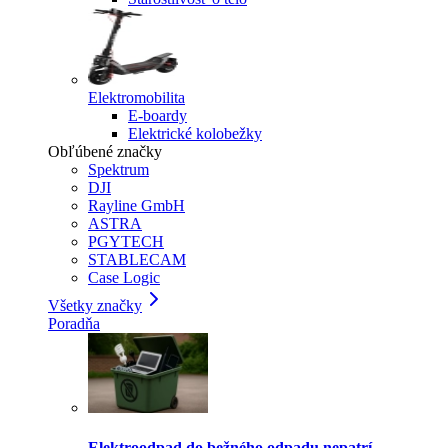
Elektromobilita
E-boardy
Elektrické kolobežky
Obľúbené značky
Spektrum
DJI
Rayline GmbH
ASTRA
PGYTECH
STABLECAM
Case Logic
Všetky značky
Poradňa
Elektroodpad do bežného odpadu nepatrí