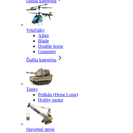
Ďalšia kategória
Vrtuľníky
Align
Blade
Double horse
Graupner
Ďalšia kategória
Tanky
Pelikán (Heng Long)
Hobby motor
Stavebné stroje