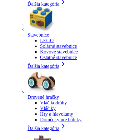
Ďalšia kategória
Stavebnice
LEGO
Solárné stavebnice
Kovové stavebnice
Ostatné stavebnice
Ďalšia kategória
Drevené hračky
Vláčikodráhy
Vláčiky
Hry a hlavolamy
Domčeky pre bábiky
Ďalšia kategória