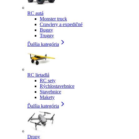
RC autá
Monster truck
Crawlery a expedičné
Buggy
Truggy
Ďalšia kategória
RC lietadlá
RC sety
Rýchlostavebnice
Stavebnice
Makety
Ďalšia kategória
Drony