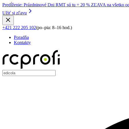
Predĺženie
:
Prázdninové Dni RMT sú tu = 20 % ZĽAVA na všetko od
Užiť si zľavu
+421 222 205 102
(
po–pia: 8–16 hod.
)
Poradňa
Kontakty