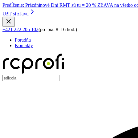
Predĺženie
:
Prázdninové Dni RMT sú tu = 20 % ZĽAVA na všetko od
Užiť si zľavu
+421 222 205 102
(
po–pia: 8–16 hod.
)
Poradňa
Kontakty