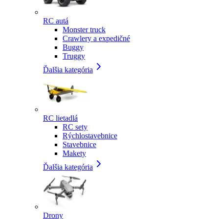
RC autá
Monster truck
Crawlery a expedičné
Buggy
Truggy
Ďalšia kategória
RC lietadlá
RC sety
Rýchlostavebnice
Stavebnice
Makety
Ďalšia kategória
Drony