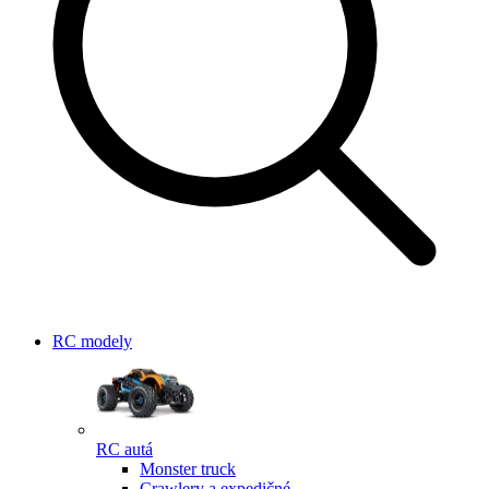
RC modely
RC autá
Monster truck
Crawlery a expedičné