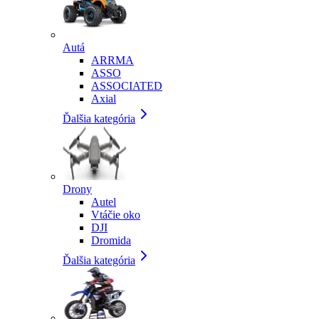
Autá
ARRMA
ASSO
ASSOCIATED
Axial
Ďalšia kategória
Drony
Autel
Vtáčie oko
DJI
Dromida
Ďalšia kategória