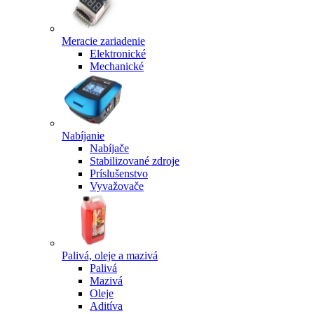
Meracie zariadenie
Elektronické
Mechanické
Nabíjanie
Nabíjače
Stabilizované zdroje
Príslušenstvo
Vyvažovače
Palivá, oleje a mazivá
Palivá
Mazivá
Oleje
Aditíva