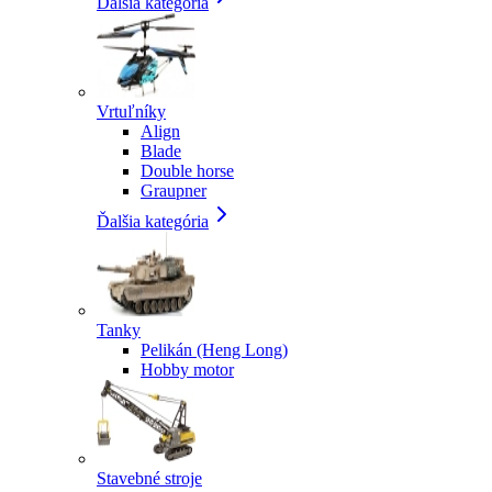
Ďalšia kategória
Vrtuľníky
Align
Blade
Double horse
Graupner
Ďalšia kategória
Tanky
Pelikán (Heng Long)
Hobby motor
Stavebné stroje