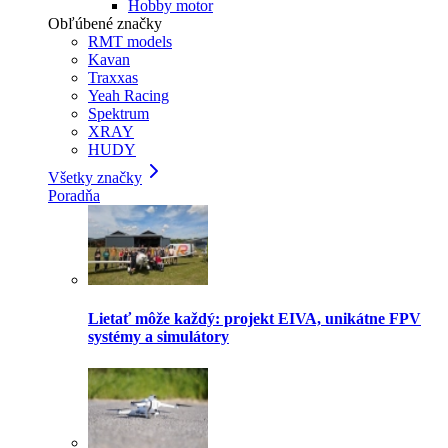
Hobby motor
Obľúbené značky
RMT models
Kavan
Traxxas
Yeah Racing
Spektrum
XRAY
HUDY
Všetky značky
Poradňa
Lietať môže každý: projekt EIVA, unikátne FPV
systémy a simulátory