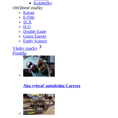
Kolobežky
Obľúbené značky
Kavan
E-Flite
SCX
H-Q
Double Eagle
Green Energy
Emily Science
Všetky značky
Poradňa
Ako vybrať autodráhu Carrera