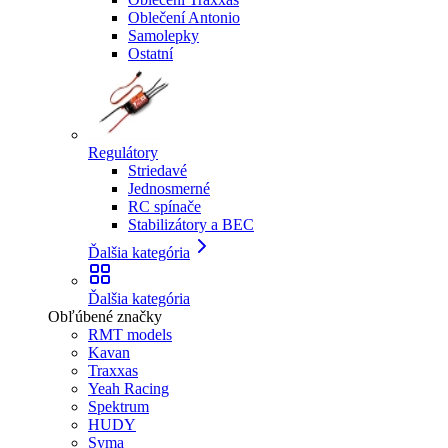
Oblečení Antonio
Samolepky
Ostatní
Regulátory
Striedavé
Jednosmerné
RC spínače
Stabilizátory a BEC
Ďalšia kategória
Ďalšia kategória
Obľúbené značky
RMT models
Kavan
Traxxas
Yeah Racing
Spektrum
HUDY
Syma