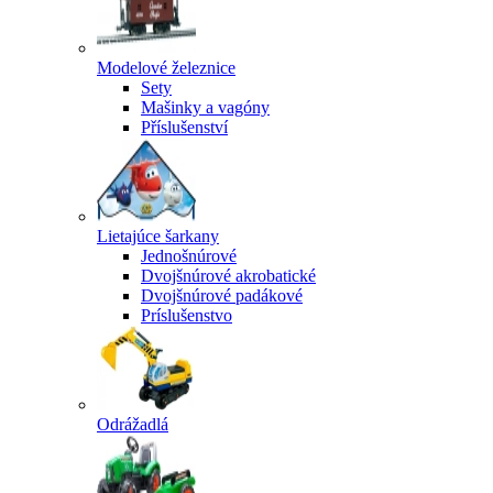
Modelové železnice
Sety
Mašinky a vagóny
Příslušenství
Lietajúce šarkany
Jednošnúrové
Dvojšnúrové akrobatické
Dvojšnúrové padákové
Príslušenstvo
Odrážadlá