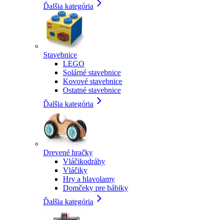
Ďalšia kategória
Stavebnice
LEGO
Solárné stavebnice
Kovové stavebnice
Ostatné stavebnice
Ďalšia kategória
Drevené hračky
Vláčikodráhy
Vláčiky
Hry a hlavolamy
Domčeky pre bábiky
Ďalšia kategória