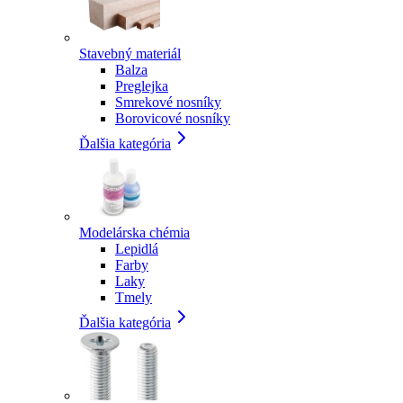
Stavebný materiál
Balza
Preglejka
Smrekové nosníky
Borovicové nosníky
Ďalšia kategória
Modelárska chémia
Lepidlá
Farby
Laky
Tmely
Ďalšia kategória