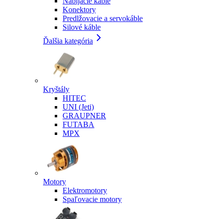
Nabíjacie káble
Konektory
Predlžovacie a servokáble
Silové káble
Ďalšia kategória
Kryštály
HITEC
UNI (Jeti)
GRAUPNER
FUTABA
MPX
Motory
Elektromotory
Spaľovacie motory