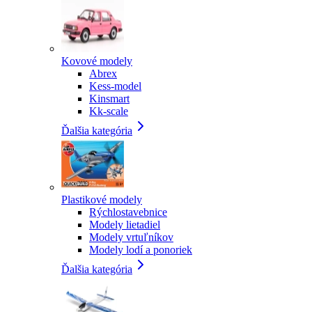
Kovové modely
Abrex
Kess-model
Kinsmart
Kk-scale
Ďalšia kategória
Plastikové modely
Rýchlostavebnice
Modely lietadiel
Modely vrtuľníkov
Modely lodí a ponoriek
Ďalšia kategória