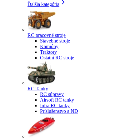
Ďalšia kategória
RC pracovné stroje
Stavebné stroje
Kamióny
Traktory
Ostatní RC stroje
RC Tanky
RC súpravy
Airsoft RC tanky
Infra RC tanky
Príslušenstvo a ND