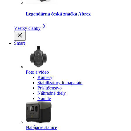
Legendárna česká značka Abrex
Všetky články
Smart
Foto a video
Kamery
Stabilizátory fotoaparátu
Príslušenstvo
Náhradné diely
Nanlite
Nabíjacie stanice