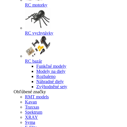
RC motorky
RC vychytávky
RC bazár
Funkčné modely
Modely na diely
Rozbaleno
Náhradné diely
Zvýhodněné sety
Obľúbené značky
RMT models
Kavan
Traxxas
Spektrum
XRAY
Syma