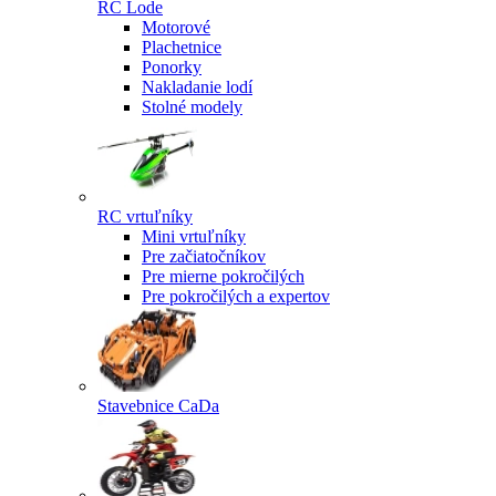
RC Lode
Motorové
Plachetnice
Ponorky
Nakladanie lodí
Stolné modely
RC vrtuľníky
Mini vrtuľníky
Pre začiatočníkov
Pre mierne pokročilých
Pre pokročilých a expertov
Stavebnice CaDa