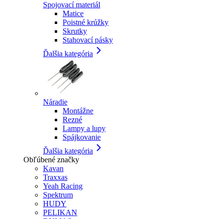
Spojovací materiál
Matice
Poistné krúžky
Skrutky
Stahovací pásky
Ďalšia kategória
Náradie
Montážne
Rezné
Lampy a lupy
Spájkovanie
Ďalšia kategória
Obľúbené značky
Kavan
Traxxas
Yeah Racing
Spektrum
HUDY
PELIKAN