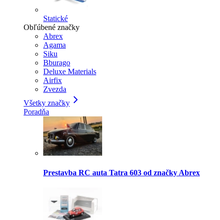
Statické
Obľúbené značky
Abrex
Agama
Siku
Bburago
Deluxe Materials
Airfix
Zvezda
Všetky značky
Poradňa
Prestavba RC auta Tatra 603 od značky Abrex