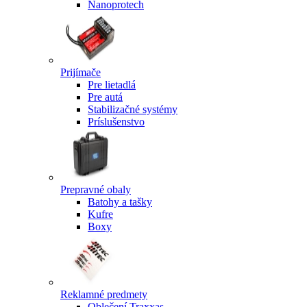
Nanoprotech
Prijímače
Pre lietadlá
Pre autá
Stabilizačné systémy
Príslušenstvo
Prepravné obaly
Batohy a tašky
Kufre
Boxy
Reklamné predmety
Oblečení Traxxas