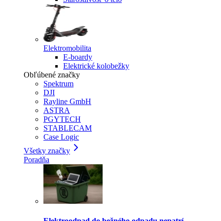
Elektromobilita
E-boardy
Elektrické kolobežky
Obľúbené značky
Spektrum
DJI
Rayline GmbH
ASTRA
PGYTECH
STABLECAM
Case Logic
Všetky značky
Poradňa
Elektroodpad do bežného odpadu nepatrí