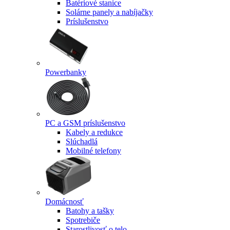
Batériové stanice
Solárne panely a nabíjačky
Príslušenstvo
Powerbanky
PC a GSM príslušenstvo
Kabely a redukce
Slúchadlá
Mobilné telefony
Domácnosť
Batohy a tašky
Spotrebiče
Starostlivosť o telo