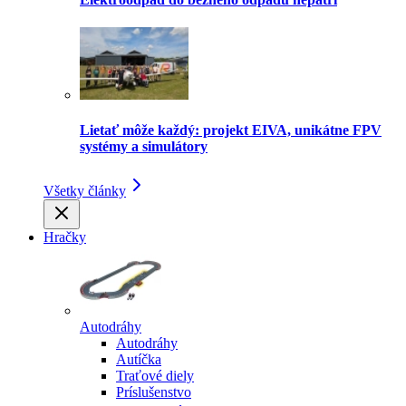
Lietať môže každý: projekt EIVA, unikátne FPV
systémy a simulátory
Všetky články
Hračky
Autodráhy
Autodráhy
Autíčka
Traťové diely
Príslušenstvo