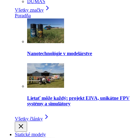
DUMAS
Všetky značky
Poradňa
Nanotechnológie v modelárstve
Lietať môže každý: projekt EIVA, unikátne FPV
systémy a simulátory
Všetky články
Statické modely