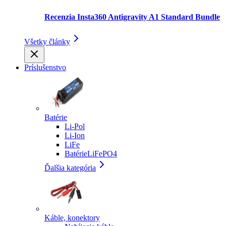
Recenzia Insta360 Antigravity A1 Standard Bundle
Všetky články
Príslušenstvo
Batérie
Li-Pol
Li-Ion
LiFe
BatérieLiFePO4
Ďalšia kategória
Káble, konektory