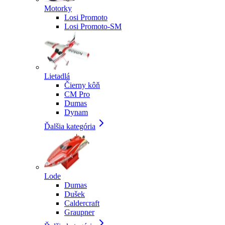
Motorky
Losi Promoto
Losi Promoto-SM
Lietadlá
Čierny kôň
CM Pro
Dumas
Dynam
Ďalšia kategória
Lode
Dumas
Dušek
Caldercraft
Graupner