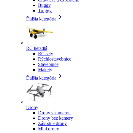
Buggy
Truggy
Ďalšia kategória
RC lietadlá
RC sety
Rýchlostavebnice
Stavebnice
Makety
Ďalšia kategória
Drony
Drony s kamerou
Drony bez kamery
Závodné drony
Mini drony