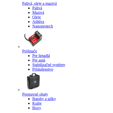
Palivá, oleje a mazivá
Palivá
Mazivá
Oleje
Aditíva
Nanoprotech
Prijímače
Pre lietadlá
Pre autá
Stabilizačné systémy
Príslušenstvo
Prepravné obaly
Batohy a tašky
Kufre
Boxy