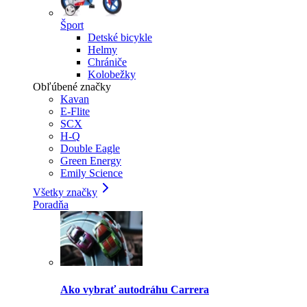
Šport
Detské bicykle
Helmy
Chrániče
Kolobežky
Obľúbené značky
Kavan
E-Flite
SCX
H-Q
Double Eagle
Green Energy
Emily Science
Všetky značky
Poradňa
Ako vybrať autodráhu Carrera