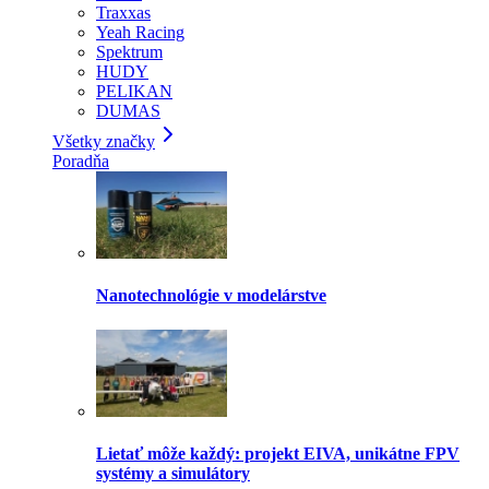
Traxxas
Yeah Racing
Spektrum
HUDY
PELIKAN
DUMAS
Všetky značky
Poradňa
Nanotechnológie v modelárstve
Lietať môže každý: projekt EIVA, unikátne FPV
systémy a simulátory