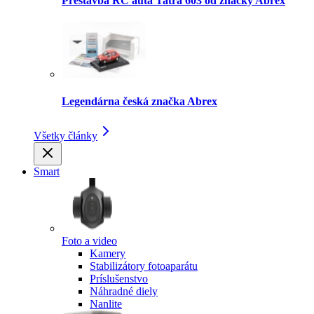
Prestavba RC auta Tatra 603 od značky Abrex
Legendárna česká značka Abrex
Všetky články
Smart
Foto a video
Kamery
Stabilizátory fotoaparátu
Príslušenstvo
Náhradné diely
Nanlite