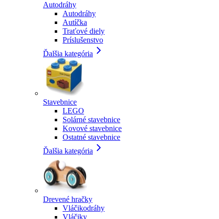
Autodráhy
Autodráhy
Autíčka
Traťové diely
Príslušenstvo
Ďalšia kategória
Stavebnice
LEGO
Solárné stavebnice
Kovové stavebnice
Ostatné stavebnice
Ďalšia kategória
Drevené hračky
Vláčikodráhy
Vláčiky