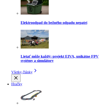
Elektroodpad do bežného odpadu nepatrí
Lietať môže každý: projekt EIVA, unikátne FPV
systémy a simulátory
Všetky články
Hračky