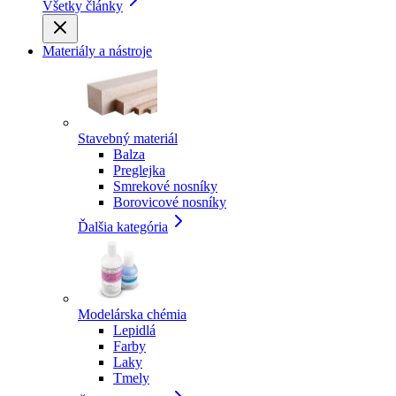
Všetky články
Materiály a nástroje
Stavebný materiál
Balza
Preglejka
Smrekové nosníky
Borovicové nosníky
Ďalšia kategória
Modelárska chémia
Lepidlá
Farby
Laky
Tmely