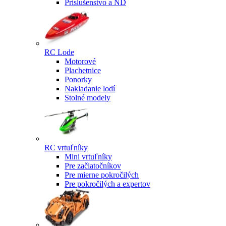
Príslušenstvo a ND
RC Lode
Motorové
Plachetnice
Ponorky
Nakladanie lodí
Stolné modely
RC vrtuľníky
Mini vrtuľníky
Pre začiatočníkov
Pre mierne pokročilých
Pre pokročilých a expertov