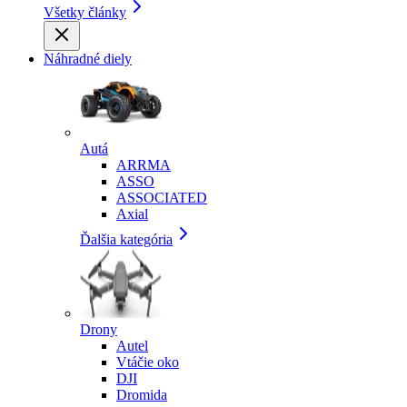
Všetky články
Náhradné diely
Autá
ARRMA
ASSO
ASSOCIATED
Axial
Ďalšia kategória
Drony
Autel
Vtáčie oko
DJI
Dromida