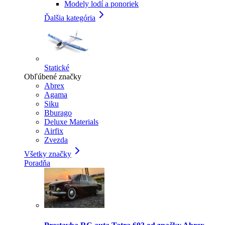
Modely lodí a ponoriek
Ďalšia kategória
Statické
Obľúbené značky
Abrex
Agama
Siku
Bburago
Deluxe Materials
Airfix
Zvezda
Všetky značky
Poradňa