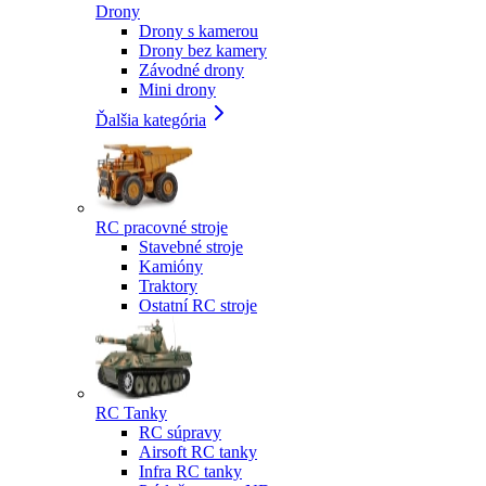
Drony
Drony s kamerou
Drony bez kamery
Závodné drony
Mini drony
Ďalšia kategória
RC pracovné stroje
Stavebné stroje
Kamióny
Traktory
Ostatní RC stroje
RC Tanky
RC súpravy
Airsoft RC tanky
Infra RC tanky