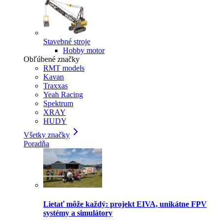
Stavebné stroje
Hobby motor
Obľúbené značky
RMT models
Kavan
Traxxas
Yeah Racing
Spektrum
XRAY
HUDY
Všetky značky
Poradňa
Lietať môže každý: projekt EIVA, unikátne FPV
systémy a simulátory