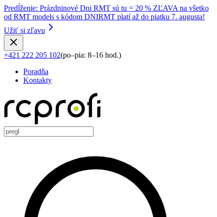
Predĺženie
:
Prázdninové Dni RMT sú tu = 20 % ZĽAVA na všetko
od RMT models s kódom DNIRMT platí až do piatku 7. augusta!
Užiť si zľavu
+421 222 205 102
(
po–pia: 8–16 hod.
)
Poradňa
Kontakty