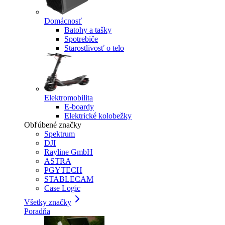
Domácnosť
Batohy a tašky
Spotrebiče
Starostlivosť o telo
Elektromobilita
E-boardy
Elektrické kolobežky
Obľúbené značky
Spektrum
DJI
Rayline GmbH
ASTRA
PGYTECH
STABLECAM
Case Logic
Všetky značky
Poradňa