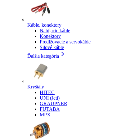
Káble, konektory
Nabíjacie káble
Konektory
Predlžovacie a servokáble
Silové káble
Ďalšia kategória
Kryštály
HITEC
UNI (Jeti)
GRAUPNER
FUTABA
MPX