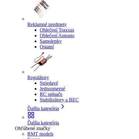
Reklamné predmety
Oblečení Traxxas
Oblečení Antonio
Samolepky
Ostatní
Regulátory
Striedavé
Jednosmerné
RC spínače
Stabilizátory a BEC
Ďalšia kategória
Ďalšia kategória
Obľúbené značky
RMT models