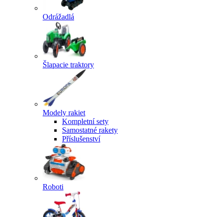
Odrážadlá
Šlapacie traktory
Modely rakiet
Kompletní sety
Samostatné rakety
Příslušenství
Roboti