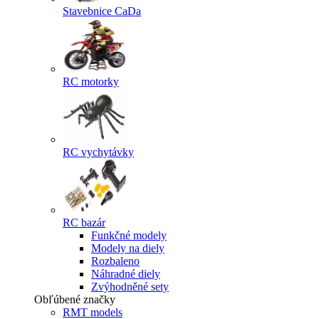
Stavebnice CaDa
RC motorky
RC vychytávky
RC bazár
Funkčné modely
Modely na diely
Rozbaleno
Náhradné diely
Zvýhodněné sety
Obľúbené značky
RMT models