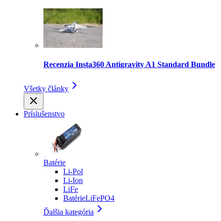
Recenzia Insta360 Antigravity A1 Standard Bundle
Všetky články
Príslušenstvo
Batérie
Li-Pol
Li-Ion
LiFe
BatérieLiFePO4
Ďalšia kategória