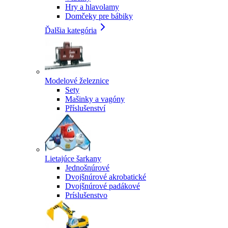
Hry a hlavolamy
Domčeky pre bábiky
Ďalšia kategória
Modelové železnice
Sety
Mašinky a vagóny
Příslušenství
Lietajúce šarkany
Jednošnúrové
Dvojšnúrové akrobatické
Dvojšnúrové padákové
Príslušenstvo