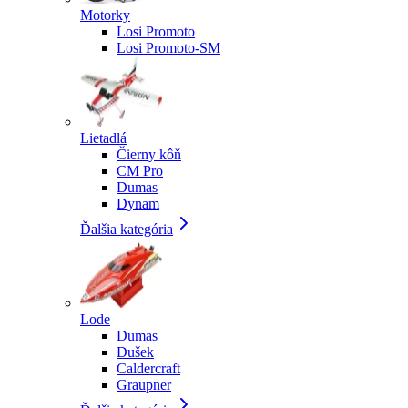
Motorky
Losi Promoto
Losi Promoto-SM
Lietadlá
Čierny kôň
CM Pro
Dumas
Dynam
Ďalšia kategória
Lode
Dumas
Dušek
Caldercraft
Graupner