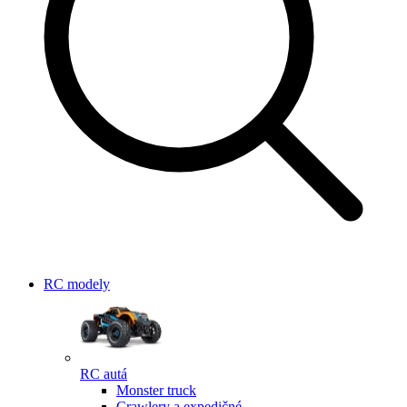
RC modely
RC autá
Monster truck
Crawlery a expedičné