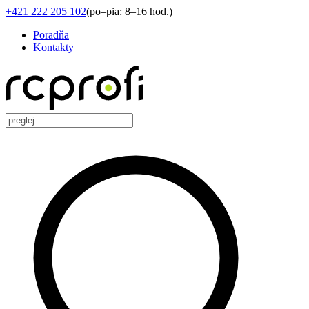
+421 222 205 102
(
po–pia: 8–16 hod.
)
Poradňa
Kontakty