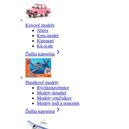
Kovové modely
Abrex
Kess-model
Kinsmart
Kk-scale
Ďalšia kategória
Plastikové modely
Rýchlostavebnice
Modely lietadiel
Modely vrtuľníkov
Modely lodí a ponoriek
Ďalšia kategória