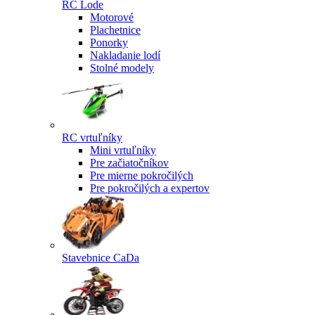
RC Lode
Motorové
Plachetnice
Ponorky
Nakladanie lodí
Stolné modely
RC vrtuľníky
Mini vrtuľníky
Pre začiatočníkov
Pre mierne pokročilých
Pre pokročilých a expertov
Stavebnice CaDa