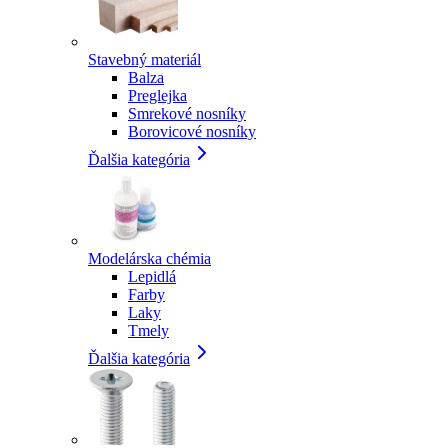
Stavebný materiál
Balza
Preglejka
Smrekové nosníky
Borovicové nosníky
Ďalšia kategória
Modelárska chémia
Lepidlá
Farby
Laky
Tmely
Ďalšia kategória