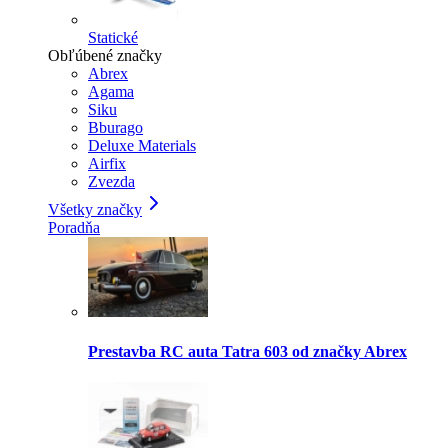
Statické
Obľúbené značky
Abrex
Agama
Siku
Bburago
Deluxe Materials
Airfix
Zvezda
Všetky značky
Poradňa
Prestavba RC auta Tatra 603 od značky Abrex