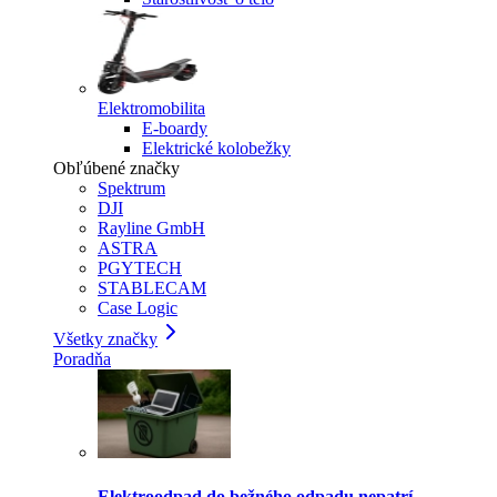
Elektromobilita
E-boardy
Elektrické kolobežky
Obľúbené značky
Spektrum
DJI
Rayline GmbH
ASTRA
PGYTECH
STABLECAM
Case Logic
Všetky značky
Poradňa
Elektroodpad do bežného odpadu nepatrí