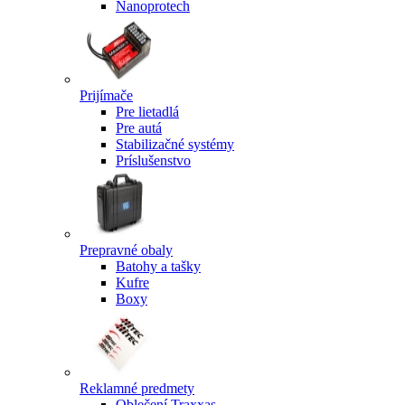
Nanoprotech
Prijímače
Pre lietadlá
Pre autá
Stabilizačné systémy
Príslušenstvo
Prepravné obaly
Batohy a tašky
Kufre
Boxy
Reklamné predmety
Oblečení Traxxas