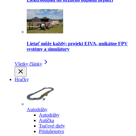
Lietať môže každý: projekt EIVA, unikátne FPV
systémy a simulátory
Všetky články
Hračky
Autodráhy
Autodráhy
Autíčka
Traťové diely
Príslušenstvo