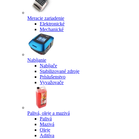
Meracie zariadenie
Elektronické
Mechanické
Nabíjanie
Nabíjače
Stabilizované zdroje
Príslušenstvo
Vyvažovače
Palivá, oleje a mazivá
Palivá
Mazivá
Oleje
Aditíva