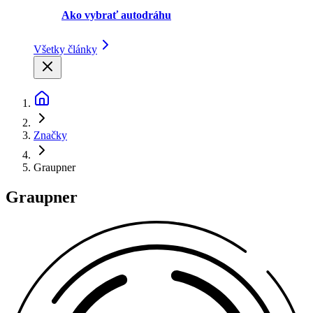
Ako vybrať autodráhu
Všetky články
Značky
Graupner
Graupner