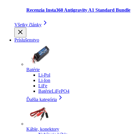
Recenzia Insta360 Antigravity A1 Standard Bundle
Všetky články
Príslušenstvo
Batérie
Li-Pol
Li-Ion
LiFe
BatérieLiFePO4
Ďalšia kategória
Káble, konektory