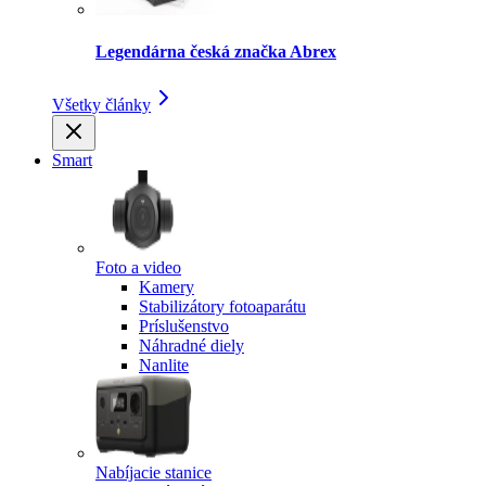
Legendárna česká značka Abrex
Všetky články
Smart
Foto a video
Kamery
Stabilizátory fotoaparátu
Príslušenstvo
Náhradné diely
Nanlite
Nabíjacie stanice