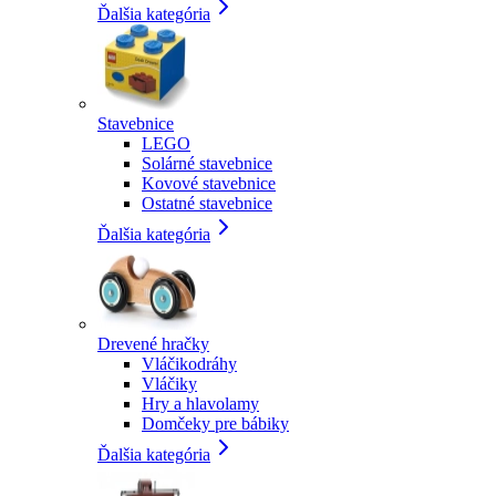
Ďalšia kategória
Stavebnice
LEGO
Solárné stavebnice
Kovové stavebnice
Ostatné stavebnice
Ďalšia kategória
Drevené hračky
Vláčikodráhy
Vláčiky
Hry a hlavolamy
Domčeky pre bábiky
Ďalšia kategória