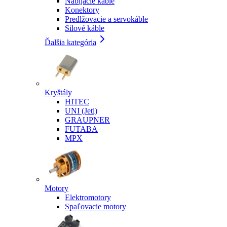
Nabíjacie káble
Konektory
Predlžovacie a servokáble
Silové káble
Ďalšia kategória
Kryštály
HITEC
UNI (Jeti)
GRAUPNER
FUTABA
MPX
Motory
Elektromotory
Spaľovacie motory