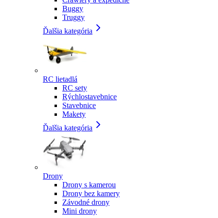
Buggy
Truggy
Ďalšia kategória
RC lietadlá
RC sety
Rýchlostavebnice
Stavebnice
Makety
Ďalšia kategória
Drony
Drony s kamerou
Drony bez kamery
Závodné drony
Mini drony