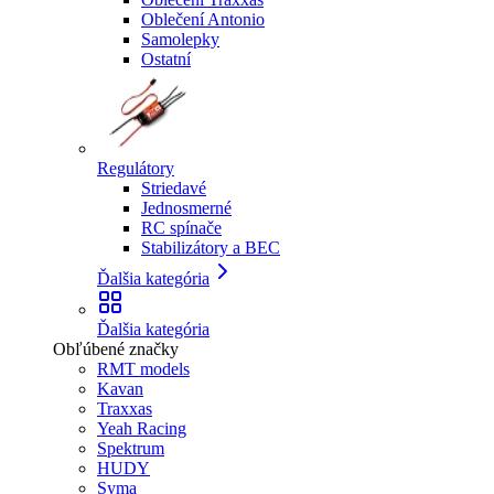
Oblečení Antonio
Samolepky
Ostatní
Regulátory
Striedavé
Jednosmerné
RC spínače
Stabilizátory a BEC
Ďalšia kategória
Ďalšia kategória
Obľúbené značky
RMT models
Kavan
Traxxas
Yeah Racing
Spektrum
HUDY
Syma