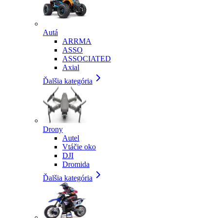
Autá
ARRMA
ASSO
ASSOCIATED
Axial
Ďalšia kategória
Drony
Autel
Vtáčie oko
DJI
Dromida
Ďalšia kategória