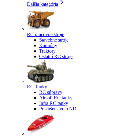
Ďalšia kategória
RC pracovné stroje
Stavebné stroje
Kamióny
Traktory
Ostatní RC stroje
RC Tanky
RC súpravy
Airsoft RC tanky
Infra RC tanky
Príslušenstvo a ND