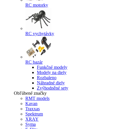
RC motorky
RC vychytávky
RC bazár
Funkčné modely
Modely na diely
Rozbaleno
Náhradné diely
Zvýhodněné sety
Obľúbené značky
RMT models
Kavan
Traxxas
Spektrum
XRAY
Syma