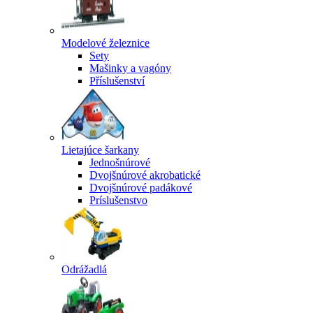
Modelové železnice
Sety
Mašinky a vagóny
Příslušenství
Lietajúce šarkany
Jednošnúrové
Dvojšnúrové akrobatické
Dvojšnúrové padákové
Príslušenstvo
Odrážadlá