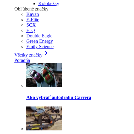
Kolobežky
Obľúbené značky
Kavan
E-Flite
SCX
H-Q
Double Eagle
Green Energy
Emily Science
Všetky značky
Poradňa
Ako vybrať autodráhu Carrera