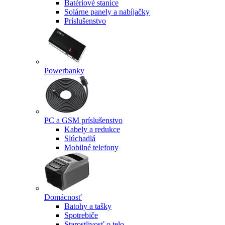
Batériové stanice
Solárne panely a nabíjačky
Príslušenstvo
Powerbanky
PC a GSM príslušenstvo
Kabely a redukce
Slúchadlá
Mobilné telefony
Domácnosť
Batohy a tašky
Spotrebiče
Starostlivosť o telo