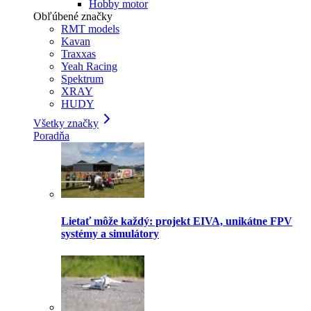
Hobby motor
Obľúbené značky
RMT models
Kavan
Traxxas
Yeah Racing
Spektrum
XRAY
HUDY
Všetky značky
Poradňa
Lietať môže každý: projekt EIVA, unikátne FPV
systémy a simulátory