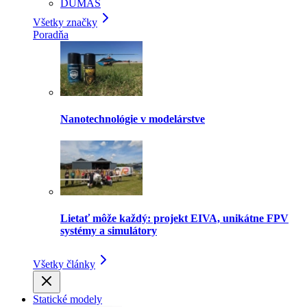
DUMAS
Všetky značky
Poradňa
Nanotechnológie v modelárstve
Lietať môže každý: projekt EIVA, unikátne FPV
systémy a simulátory
Všetky články
Statické modely