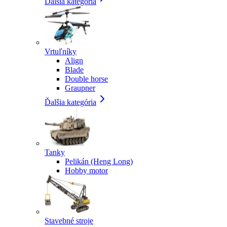
Ďalšia kategória
Vrtuľníky
Align
Blade
Double horse
Graupner
Ďalšia kategória
Tanky
Pelikán (Heng Long)
Hobby motor
Stavebné stroje