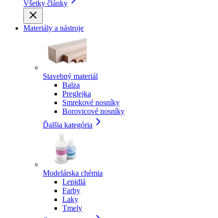
Všetky články
Materiály a nástroje
Stavebný materiál
Balza
Preglejka
Smrekové nosníky
Borovicové nosníky
Ďalšia kategória
Modelárska chémia
Lepidlá
Farby
Laky
Tmely