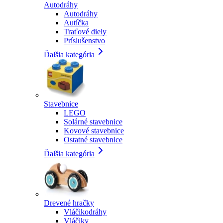
Autodráhy
Autodráhy
Autíčka
Traťové diely
Príslušenstvo
Ďalšia kategória
Stavebnice
LEGO
Solárné stavebnice
Kovové stavebnice
Ostatné stavebnice
Ďalšia kategória
Drevené hračky
Vláčikodráhy
Vláčiky