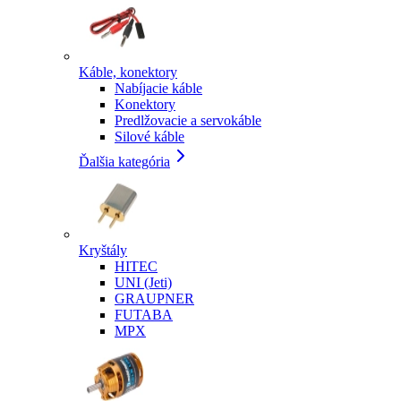
Káble, konektory
Nabíjacie káble
Konektory
Predlžovacie a servokáble
Silové káble
Ďalšia kategória
Kryštály
HITEC
UNI (Jeti)
GRAUPNER
FUTABA
MPX