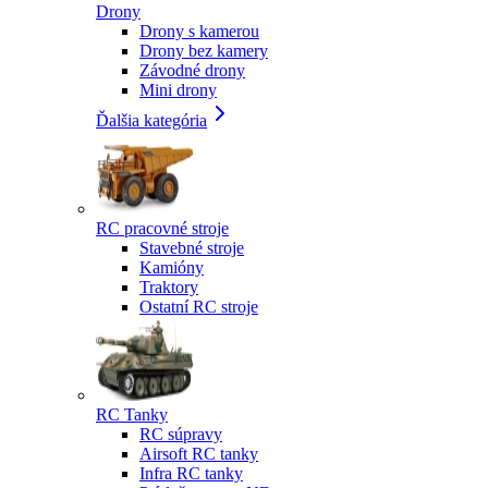
Drony
Drony s kamerou
Drony bez kamery
Závodné drony
Mini drony
Ďalšia kategória
RC pracovné stroje
Stavebné stroje
Kamióny
Traktory
Ostatní RC stroje
RC Tanky
RC súpravy
Airsoft RC tanky
Infra RC tanky