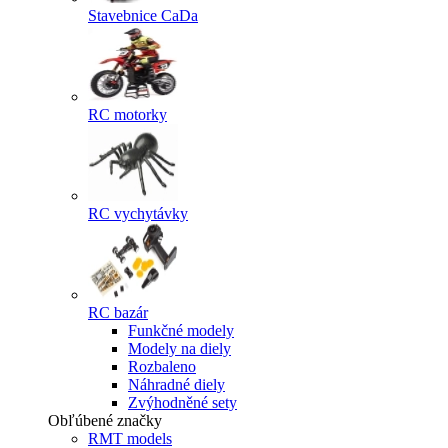
Stavebnice CaDa
RC motorky
RC vychytávky
RC bazár
Funkčné modely
Modely na diely
Rozbaleno
Náhradné diely
Zvýhodněné sety
Obľúbené značky
RMT models