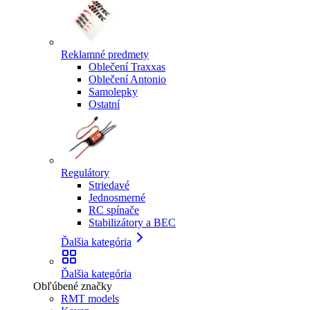
Reklamné predmety
Oblečení Traxxas
Oblečení Antonio
Samolepky
Ostatní
Regulátory
Striedavé
Jednosmerné
RC spínače
Stabilizátory a BEC
Ďalšia kategória
Ďalšia kategória
Obľúbené značky
RMT models