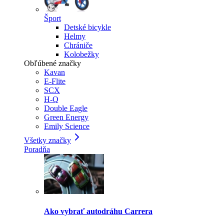
Šport
Detské bicykle
Helmy
Chrániče
Kolobežky
Obľúbené značky
Kavan
E-Flite
SCX
H-Q
Double Eagle
Green Energy
Emily Science
Všetky značky
Poradňa
Ako vybrať autodráhu Carrera