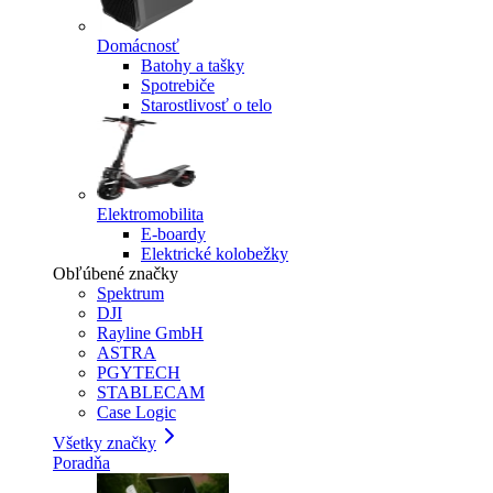
Domácnosť
Batohy a tašky
Spotrebiče
Starostlivosť o telo
Elektromobilita
E-boardy
Elektrické kolobežky
Obľúbené značky
Spektrum
DJI
Rayline GmbH
ASTRA
PGYTECH
STABLECAM
Case Logic
Všetky značky
Poradňa