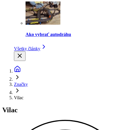
Ako vybrať autodráhu
Všetky články
Značky
Vilac
Vilac