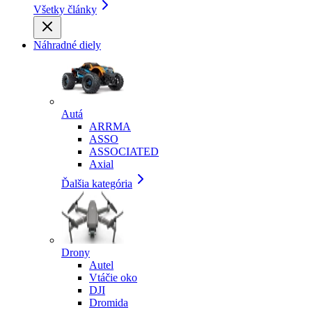
Všetky články
Náhradné diely
Autá
ARRMA
ASSO
ASSOCIATED
Axial
Ďalšia kategória
Drony
Autel
Vtáčie oko
DJI
Dromida