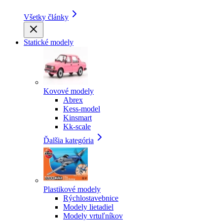
Všetky články
Statické modely
Kovové modely
Abrex
Kess-model
Kinsmart
Kk-scale
Ďalšia kategória
Plastikové modely
Rýchlostavebnice
Modely lietadiel
Modely vrtuľníkov