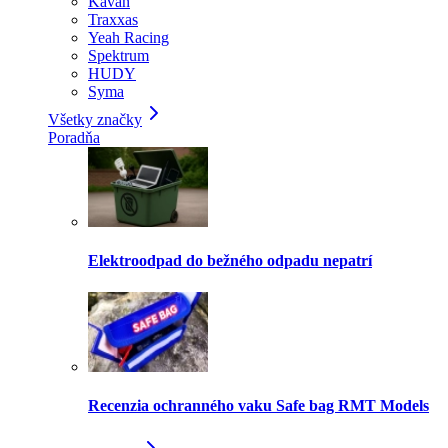
Kavan
Traxxas
Yeah Racing
Spektrum
HUDY
Syma
Všetky značky
Poradňa
Elektroodpad do bežného odpadu nepatrí
Recenzia ochranného vaku Safe bag RMT Models