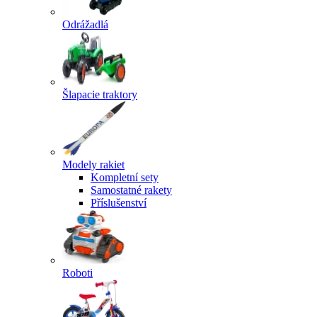
Odrážadlá
Šlapacie traktory
Modely rakiet
Kompletní sety
Samostatné rakety
Příslušenství
Roboti