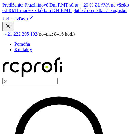
Predĺženie
:
Prázdninové Dni RMT sú tu = 20 % ZĽAVA na všetko
od RMT models s kódom DNIRMT platí až do piatku 7. augusta!
Užiť si zľavu
+421 222 205 102
(
po–pia: 8–16 hod.
)
Poradňa
Kontakty