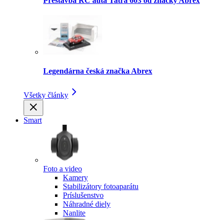
Prestavba RC auta Tatra 603 od značky Abrex
Legendárna česká značka Abrex
Všetky články
Smart
Foto a video
Kamery
Stabilizátory fotoaparátu
Príslušenstvo
Náhradné diely
Nanlite