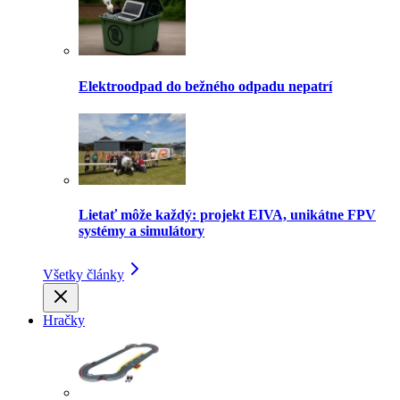
Elektroodpad do bežného odpadu nepatrí
Lietať môže každý: projekt EIVA, unikátne FPV
systémy a simulátory
Všetky články
Hračky