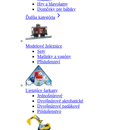
Hry a hlavolamy
Domčeky pre bábiky
Ďalšia kategória
Modelové železnice
Sety
Mašinky a vagóny
Příslušenství
Lietajúce šarkany
Jednošnúrové
Dvojšnúrové akrobatické
Dvojšnúrové padákové
Príslušenstvo