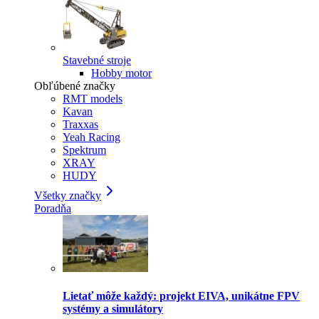
Stavebné stroje
Hobby motor
Obľúbené značky
RMT models
Kavan
Traxxas
Yeah Racing
Spektrum
XRAY
HUDY
Všetky značky
Poradňa
Lietať môže každý: projekt EIVA, unikátne FPV
systémy a simulátory