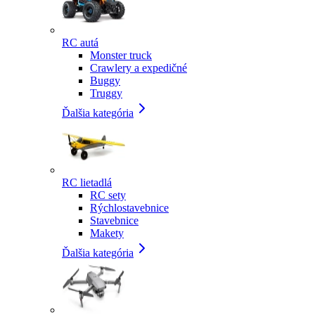
RC autá
Monster truck
Crawlery a expedičné
Buggy
Truggy
Ďalšia kategória
RC lietadlá
RC sety
Rýchlostavebnice
Stavebnice
Makety
Ďalšia kategória