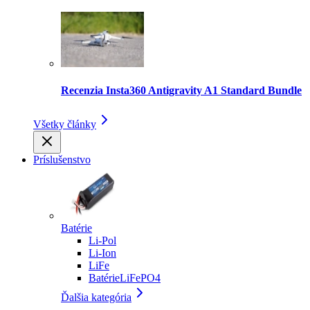
Recenzia Insta360 Antigravity A1 Standard Bundle
Všetky články
Príslušenstvo
Batérie
Li-Pol
Li-Ion
LiFe
BatérieLiFePO4
Ďalšia kategória