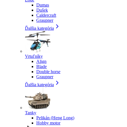
Dumas
Dušek
Caldercraft
Graupner
Ďalšia kategória
Vrtuľníky
Align
Blade
Double horse
Graupner
Ďalšia kategória
Tanky
Pelikán (Heng Long)
Hobby motor