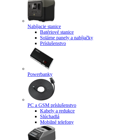
Nabíjacie stanice
Batériové stanice
Solárne panely a nabíjačky
Príslušenstvo
Powerbanky
PC a GSM príslušenstvo
Kabely a redukce
Slúchadlá
Mobilné telefony