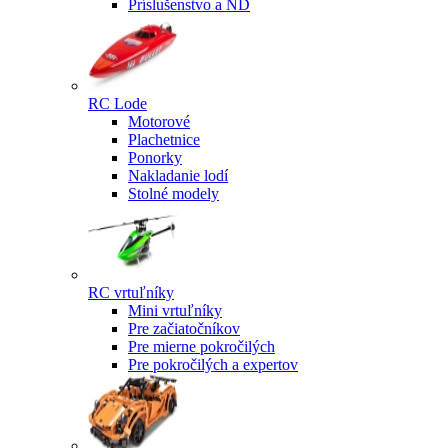
Príslušenstvo a ND
RC Lode
Motorové
Plachetnice
Ponorky
Nakladanie lodí
Stolné modely
RC vrtuľníky
Mini vrtuľníky
Pre začiatočníkov
Pre mierne pokročilých
Pre pokročilých a expertov