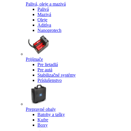
Palivá, oleje a mazivá
Palivá
Mazivá
Oleje
Aditíva
Nanoprotech
Prijímače
Pre lietadlá
Pre autá
Stabilizačné systémy
Príslušenstvo
Prepravné obaly
Batohy a tašky
Kufre
Boxy