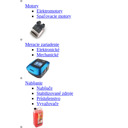
Motory
Elektromotory
Spaľovacie motory
Meracie zariadenie
Elektronické
Mechanické
Nabíjanie
Nabíjače
Stabilizované zdroje
Príslušenstvo
Vyvažovače