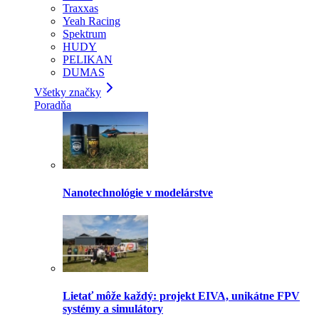
Traxxas
Yeah Racing
Spektrum
HUDY
PELIKAN
DUMAS
Všetky značky
Poradňa
Nanotechnológie v modelárstve
Lietať môže každý: projekt EIVA, unikátne FPV
systémy a simulátory