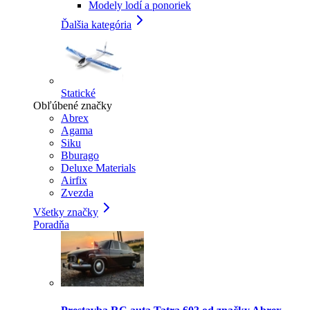
Modely lodí a ponoriek
Ďalšia kategória
Statické
Obľúbené značky
Abrex
Agama
Siku
Bburago
Deluxe Materials
Airfix
Zvezda
Všetky značky
Poradňa