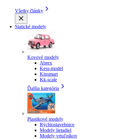
Všetky články
Statické modely
Kovové modely
Abrex
Kess-model
Kinsmart
Kk-scale
Ďalšia kategória
Plastikové modely
Rýchlostavebnice
Modely lietadiel
Modely vrtuľníkov