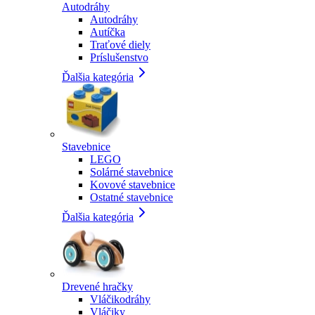
Autodráhy
Autodráhy
Autíčka
Traťové diely
Príslušenstvo
Ďalšia kategória
Stavebnice
LEGO
Solárné stavebnice
Kovové stavebnice
Ostatné stavebnice
Ďalšia kategória
Drevené hračky
Vláčikodráhy
Vláčiky