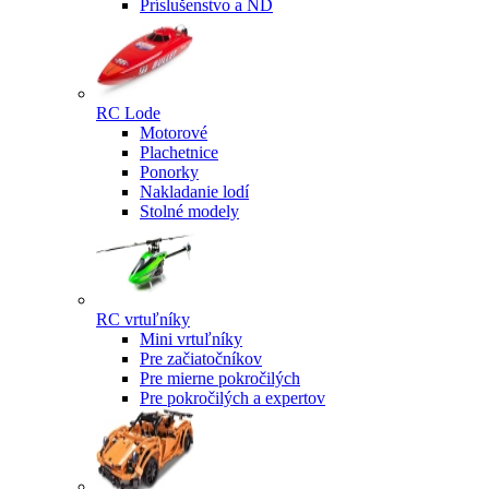
Príslušenstvo a ND
RC Lode
Motorové
Plachetnice
Ponorky
Nakladanie lodí
Stolné modely
RC vrtuľníky
Mini vrtuľníky
Pre začiatočníkov
Pre mierne pokročilých
Pre pokročilých a expertov