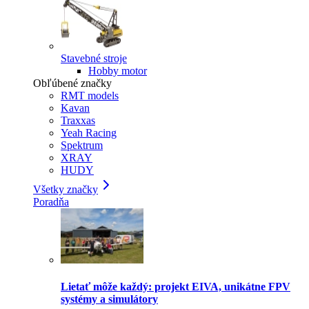
Stavebné stroje
Hobby motor
Obľúbené značky
RMT models
Kavan
Traxxas
Yeah Racing
Spektrum
XRAY
HUDY
Všetky značky
Poradňa
Lietať môže každý: projekt EIVA, unikátne FPV
systémy a simulátory