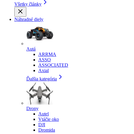
Všetky články
Náhradné diely
Autá
ARRMA
ASSO
ASSOCIATED
Axial
Ďalšia kategória
Drony
Autel
Vtáčie oko
DJI
Dromida