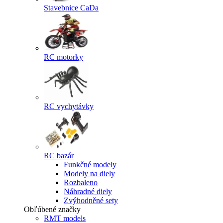
Stavebnice CaDa
RC motorky
RC vychytávky
RC bazár
Funkčné modely
Modely na diely
Rozbaleno
Náhradné diely
Zvýhodněné sety
Obľúbené značky
RMT models