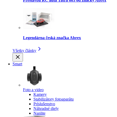
Prestavba RC auta Tatra 603 od značky Abrex
Legendárna česká značka Abrex
Všetky články
Smart
Foto a video
Kamery
Stabilizátory fotoaparátu
Príslušenstvo
Náhradné diely
Nanlite