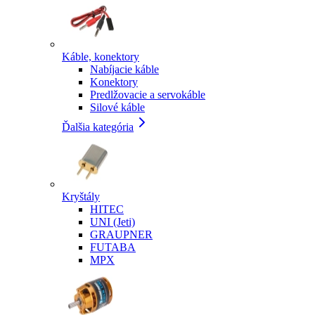
Káble, konektory
Nabíjacie káble
Konektory
Predlžovacie a servokáble
Silové káble
Ďalšia kategória
Kryštály
HITEC
UNI (Jeti)
GRAUPNER
FUTABA
MPX