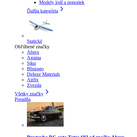
Modely lodí a ponoriek
Ďalšia kategória
Statické
Obľúbené značky
Abrex
Agama
Siku
Bburago
Deluxe Materials
Airfix
Zvezda
Všetky značky
Poradňa