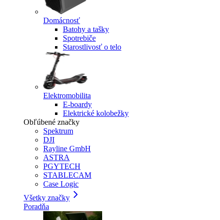
Domácnosť
Batohy a tašky
Spotrebiče
Starostlivosť o telo
Elektromobilita
E-boardy
Elektrické kolobežky
Obľúbené značky
Spektrum
DJI
Rayline GmbH
ASTRA
PGYTECH
STABLECAM
Case Logic
Všetky značky
Poradňa