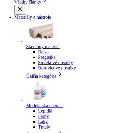
Všetky články
Materiály a nástroje
Stavebný materiál
Balza
Preglejka
Smrekové nosníky
Borovicové nosníky
Ďalšia kategória
Modelárska chémia
Lepidlá
Farby
Laky
Tmely