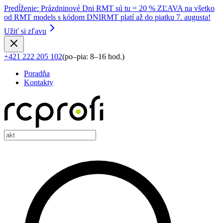
Predĺženie
:
Prázdninové Dni RMT sú tu = 20 % ZĽAVA na všetko
od RMT models s kódom DNIRMT platí až do piatku 7. augusta!
Užiť si zľavu
+421 222 205 102
(
po–pia: 8–16 hod.
)
Poradňa
Kontakty