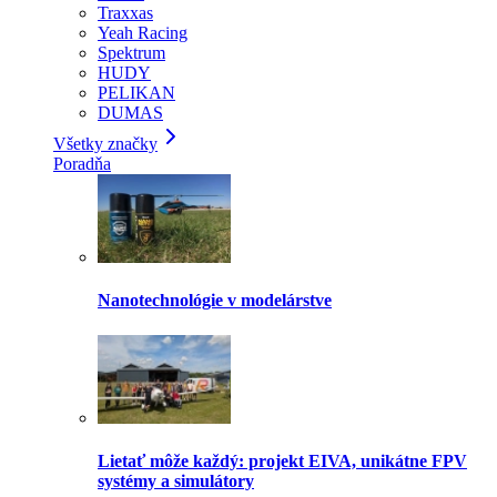
Traxxas
Yeah Racing
Spektrum
HUDY
PELIKAN
DUMAS
Všetky značky
Poradňa
Nanotechnológie v modelárstve
Lietať môže každý: projekt EIVA, unikátne FPV
systémy a simulátory