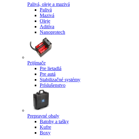
Palivá, oleje a mazivá
Palivá
Mazivá
Oleje
Aditíva
Nanoprotech
Prijímače
Pre lietadlá
Pre autá
Stabilizačné systémy
Príslušenstvo
Prepravné obaly
Batohy a tašky
Kufre
Boxy