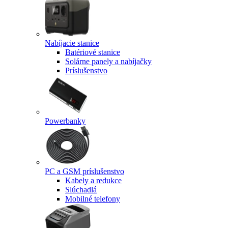
Nabíjacie stanice
Batériové stanice
Solárne panely a nabíjačky
Príslušenstvo
Powerbanky
PC a GSM príslušenstvo
Kabely a redukce
Slúchadlá
Mobilné telefony