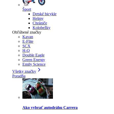
Šport
Detské bicykle
Helmy
Chrániče
Kolobežky
Obľúbené značky
Kavan
E-Flite
SCX
H-Q
Double Eagle
Green Energy
Emily Science
Všetky značky
Poradňa
Ako vybrať autodráhu Carrera