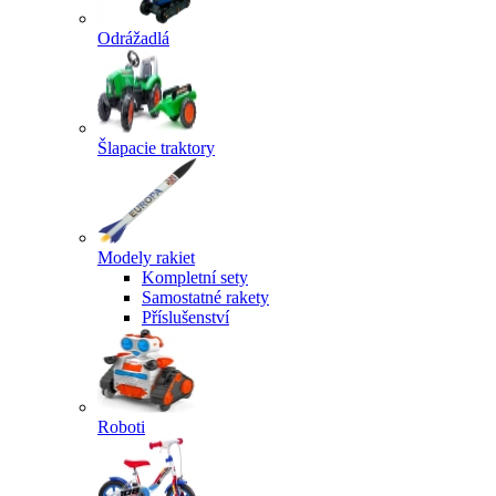
Odrážadlá
Šlapacie traktory
Modely rakiet
Kompletní sety
Samostatné rakety
Příslušenství
Roboti