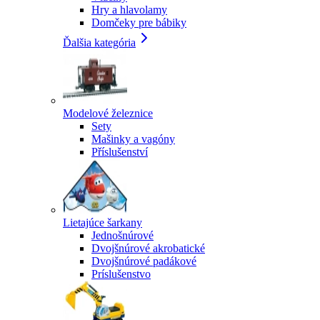
Hry a hlavolamy
Domčeky pre bábiky
Ďalšia kategória
Modelové železnice
Sety
Mašinky a vagóny
Příslušenství
Lietajúce šarkany
Jednošnúrové
Dvojšnúrové akrobatické
Dvojšnúrové padákové
Príslušenstvo