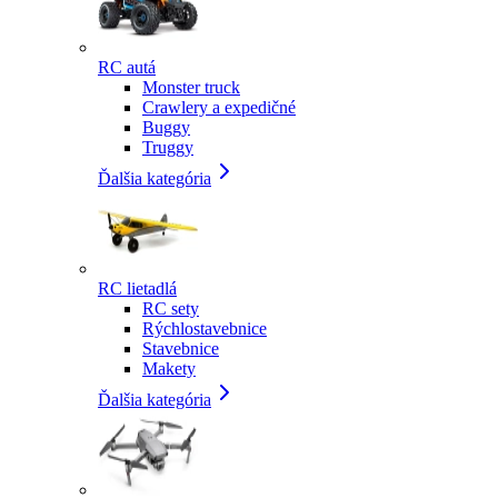
RC autá
Monster truck
Crawlery a expedičné
Buggy
Truggy
Ďalšia kategória
RC lietadlá
RC sety
Rýchlostavebnice
Stavebnice
Makety
Ďalšia kategória