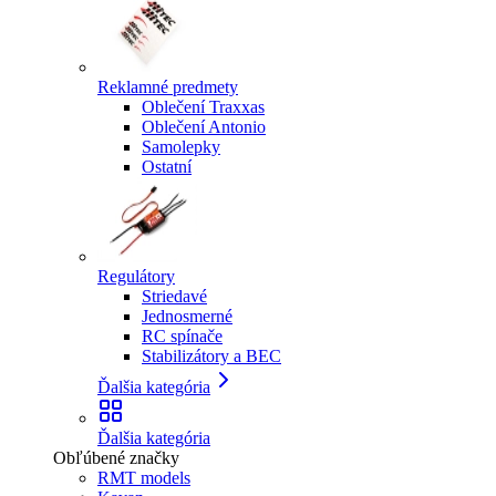
Reklamné predmety
Oblečení Traxxas
Oblečení Antonio
Samolepky
Ostatní
Regulátory
Striedavé
Jednosmerné
RC spínače
Stabilizátory a BEC
Ďalšia kategória
Ďalšia kategória
Obľúbené značky
RMT models