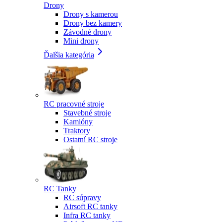
Drony
Drony s kamerou
Drony bez kamery
Závodné drony
Mini drony
Ďalšia kategória
RC pracovné stroje
Stavebné stroje
Kamióny
Traktory
Ostatní RC stroje
RC Tanky
RC súpravy
Airsoft RC tanky
Infra RC tanky