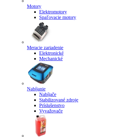
Motory
Elektromotory
Spaľovacie motory
Meracie zariadenie
Elektronické
Mechanické
Nabíjanie
Nabíjače
Stabilizované zdroje
Príslušenstvo
Vyvažovače