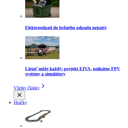
Elektroodpad do bežného odpadu nepatrí
Lietať môže každý: projekt EIVA, unikátne FPV
systémy a simulátory
Všetky články
Hračky