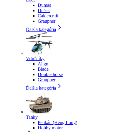
Dumas
Dušek
Caldercraft
Graupner
Ďalšia kategória
Vrtuľníky
Align
Blade
Double horse
Graupner
Ďalšia kategória
Tanky
Pelikán (Heng Long)
Hobby motor