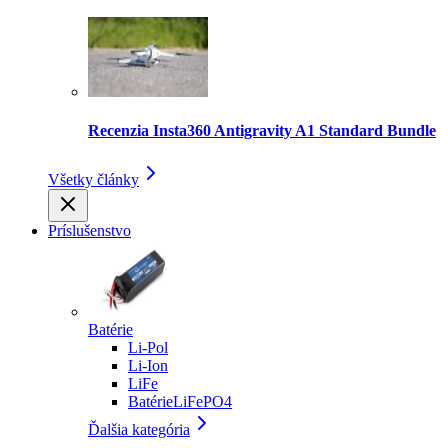
Recenzia Insta360 Antigravity A1 Standard Bundle
Všetky články
Príslušenstvo
Batérie
Li-Pol
Li-Ion
LiFe
BatérieLiFePO4
Ďalšia kategória