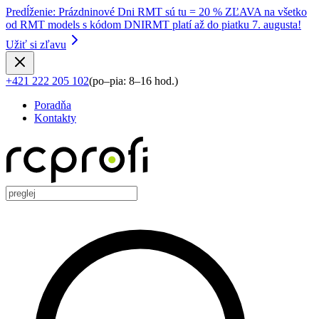
Predĺženie
:
Prázdninové Dni RMT sú tu = 20 % ZĽAVA na všetko
od RMT models s kódom DNIRMT platí až do piatku 7. augusta!
Užiť si zľavu
+421 222 205 102
(
po–pia: 8–16 hod.
)
Poradňa
Kontakty