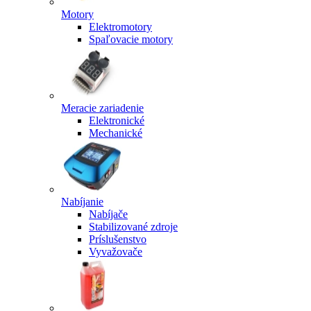
Motory
Elektromotory
Spaľovacie motory
Meracie zariadenie
Elektronické
Mechanické
Nabíjanie
Nabíjače
Stabilizované zdroje
Príslušenstvo
Vyvažovače