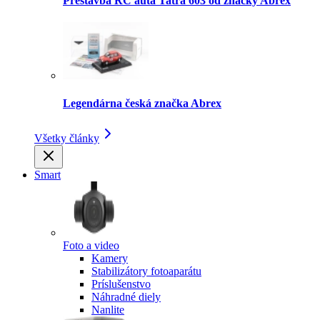
Prestavba RC auta Tatra 603 od značky Abrex
Legendárna česká značka Abrex
Všetky články
Smart
Foto a video
Kamery
Stabilizátory fotoaparátu
Príslušenstvo
Náhradné diely
Nanlite