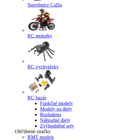
Stavebnice CaDa
RC motorky
RC vychytávky
RC bazár
Funkčné modely
Modely na diely
Rozbaleno
Náhradné diely
Zvýhodněné sety
Obľúbené značky
RMT models