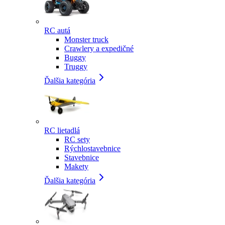
RC autá
Monster truck
Crawlery a expedičné
Buggy
Truggy
Ďalšia kategória
RC lietadlá
RC sety
Rýchlostavebnice
Stavebnice
Makety
Ďalšia kategória