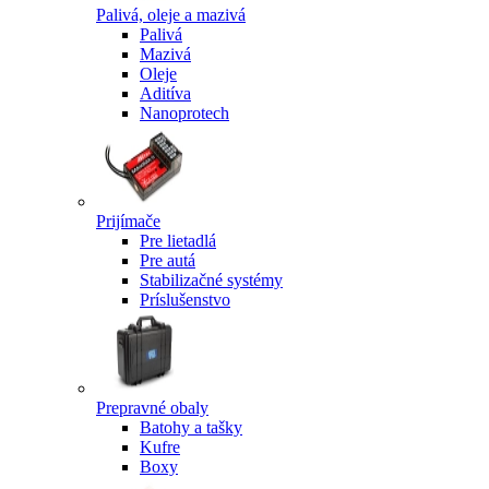
Palivá, oleje a mazivá
Palivá
Mazivá
Oleje
Aditíva
Nanoprotech
Prijímače
Pre lietadlá
Pre autá
Stabilizačné systémy
Príslušenstvo
Prepravné obaly
Batohy a tašky
Kufre
Boxy