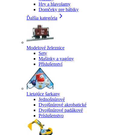
Hry a hlavolamy
Domčeky pre bábiky
Ďalšia kategória
Modelové železnice
Sety
Mašinky a vagóny
Příslušenství
Lietajúce šarkany
Jednošnúrové
Dvojšnúrové akrobatické
Dvojšnúrové padákové
Príslušenstvo