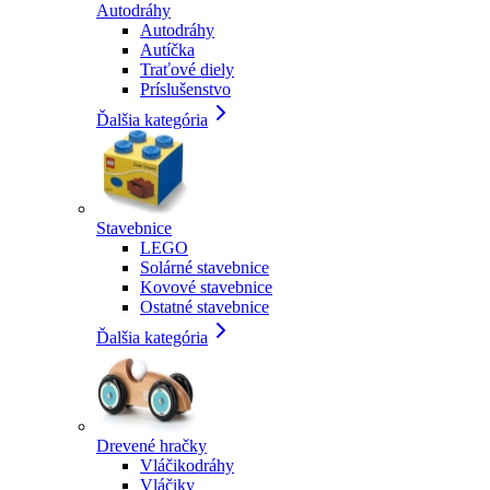
Autodráhy
Autodráhy
Autíčka
Traťové diely
Príslušenstvo
Ďalšia kategória
Stavebnice
LEGO
Solárné stavebnice
Kovové stavebnice
Ostatné stavebnice
Ďalšia kategória
Drevené hračky
Vláčikodráhy
Vláčiky