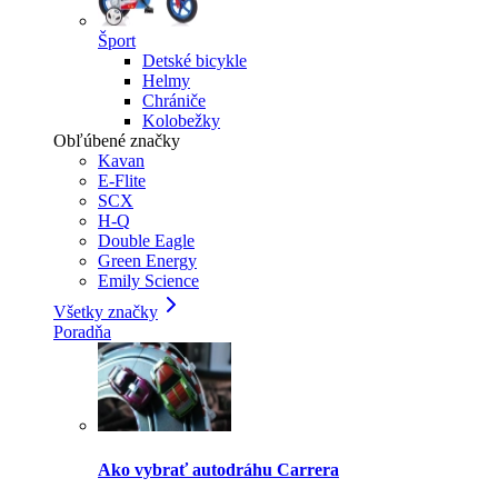
Šport
Detské bicykle
Helmy
Chrániče
Kolobežky
Obľúbené značky
Kavan
E-Flite
SCX
H-Q
Double Eagle
Green Energy
Emily Science
Všetky značky
Poradňa
Ako vybrať autodráhu Carrera