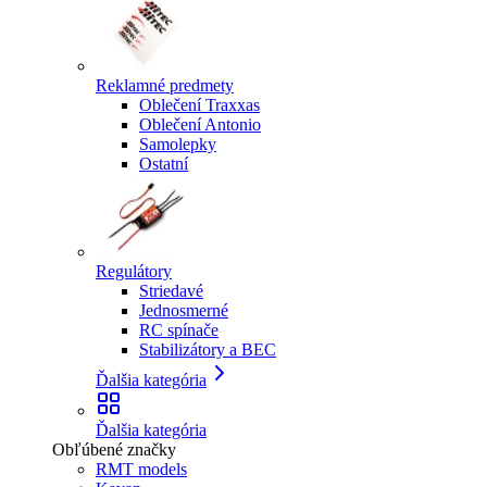
Reklamné predmety
Oblečení Traxxas
Oblečení Antonio
Samolepky
Ostatní
Regulátory
Striedavé
Jednosmerné
RC spínače
Stabilizátory a BEC
Ďalšia kategória
Ďalšia kategória
Obľúbené značky
RMT models