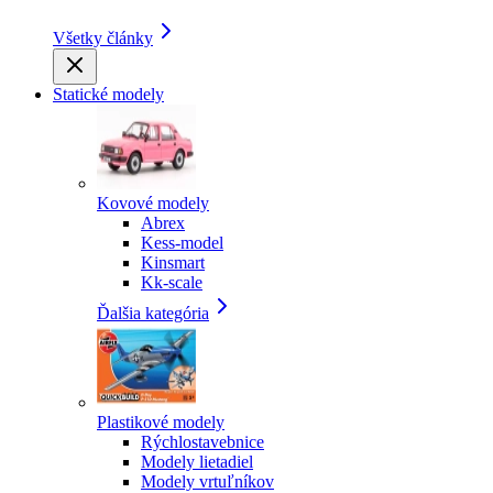
Všetky články
Statické modely
Kovové modely
Abrex
Kess-model
Kinsmart
Kk-scale
Ďalšia kategória
Plastikové modely
Rýchlostavebnice
Modely lietadiel
Modely vrtuľníkov