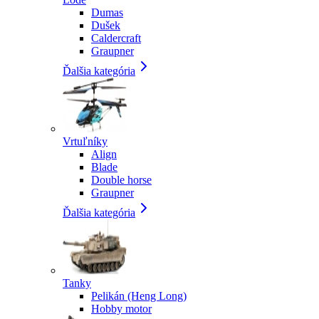
Dumas
Dušek
Caldercraft
Graupner
Ďalšia kategória
Vrtuľníky
Align
Blade
Double horse
Graupner
Ďalšia kategória
Tanky
Pelikán (Heng Long)
Hobby motor