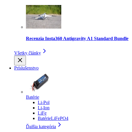
Recenzia Insta360 Antigravity A1 Standard Bundle
Všetky články
Príslušenstvo
Batérie
Li-Pol
Li-Ion
LiFe
BatérieLiFePO4
Ďalšia kategória