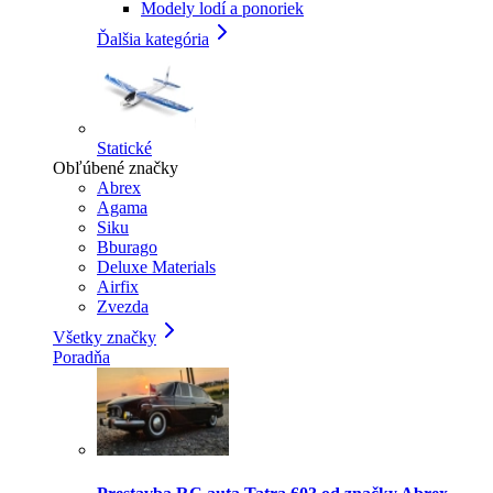
Modely lodí a ponoriek
Ďalšia kategória
Statické
Obľúbené značky
Abrex
Agama
Siku
Bburago
Deluxe Materials
Airfix
Zvezda
Všetky značky
Poradňa