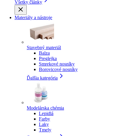
Všetky články
Materiály a nástroje
Stavebný materiál
Balza
Preglejka
Smrekové nosníky
Borovicové nosníky
Ďalšia kategória
Modelárska chémia
Lepidlá
Farby
Laky
Tmely