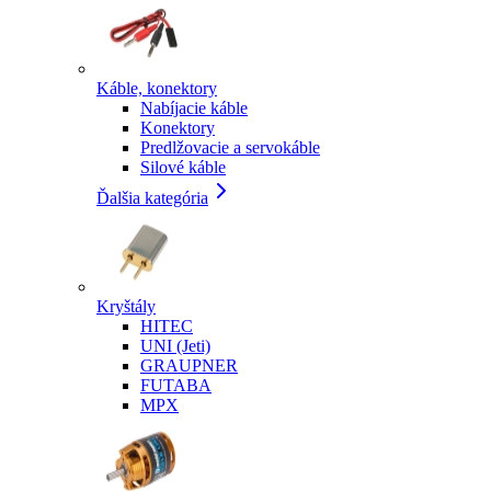
Káble, konektory
Nabíjacie káble
Konektory
Predlžovacie a servokáble
Silové káble
Ďalšia kategória
Kryštály
HITEC
UNI (Jeti)
GRAUPNER
FUTABA
MPX