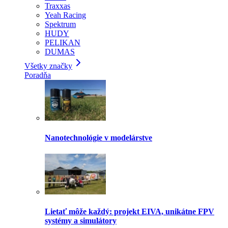
Traxxas
Yeah Racing
Spektrum
HUDY
PELIKAN
DUMAS
Všetky značky
Poradňa
Nanotechnológie v modelárstve
Lietať môže každý: projekt EIVA, unikátne FPV
systémy a simulátory