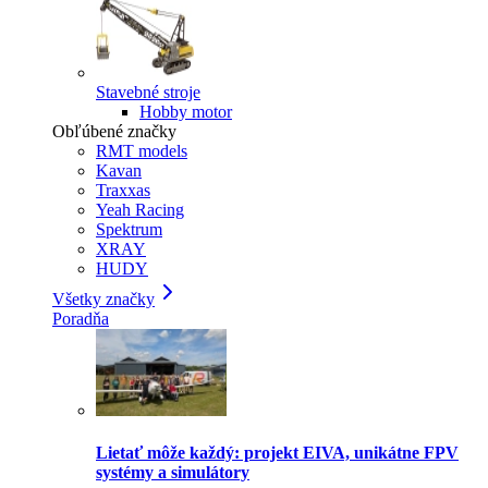
Stavebné stroje
Hobby motor
Obľúbené značky
RMT models
Kavan
Traxxas
Yeah Racing
Spektrum
XRAY
HUDY
Všetky značky
Poradňa
Lietať môže každý: projekt EIVA, unikátne FPV
systémy a simulátory