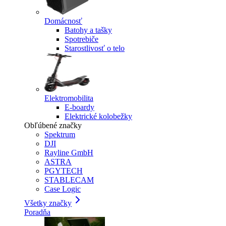
Domácnosť
Batohy a tašky
Spotrebiče
Starostlivosť o telo
Elektromobilita
E-boardy
Elektrické kolobežky
Obľúbené značky
Spektrum
DJI
Rayline GmbH
ASTRA
PGYTECH
STABLECAM
Case Logic
Všetky značky
Poradňa