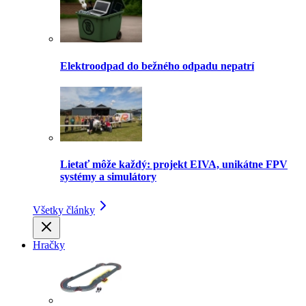
Elektroodpad do bežného odpadu nepatrí
Lietať môže každý: projekt EIVA, unikátne FPV
systémy a simulátory
Všetky články
Hračky