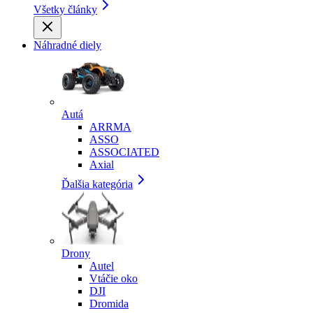
Všetky články
Náhradné diely
Autá
ARRMA
ASSO
ASSOCIATED
Axial
Ďalšia kategória
Drony
Autel
Vtáčie oko
DJI
Dromida