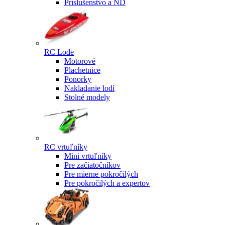
Príslušenstvo a ND
RC Lode
Motorové
Plachetnice
Ponorky
Nakladanie lodí
Stolné modely
RC vrtuľníky
Mini vrtuľníky
Pre začiatočníkov
Pre mierne pokročilých
Pre pokročilých a expertov