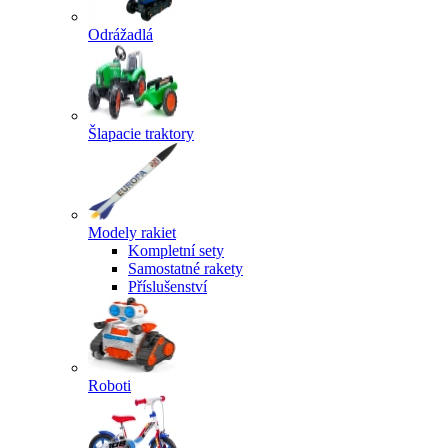
Odrážadlá
Šlapacie traktory
Modely rakiet
Kompletní sety
Samostatné rakety
Příslušenství
Roboti