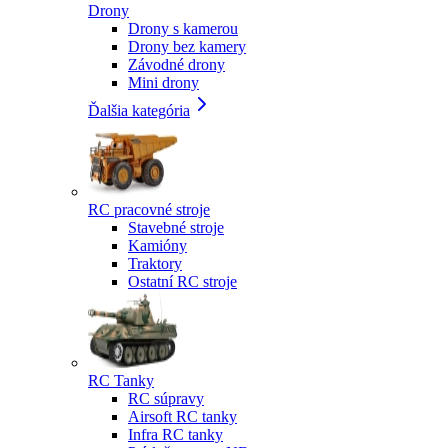
Drony
Drony s kamerou
Drony bez kamery
Závodné drony
Mini drony
Ďalšia kategória
RC pracovné stroje
Stavebné stroje
Kamióny
Traktory
Ostatní RC stroje
RC Tanky
RC súpravy
Airsoft RC tanky
Infra RC tanky