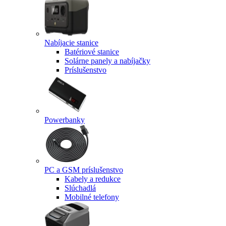
Nabíjacie stanice
Batériové stanice
Solárne panely a nabíjačky
Príslušenstvo
Powerbanky
PC a GSM príslušenstvo
Kabely a redukce
Slúchadlá
Mobilné telefony