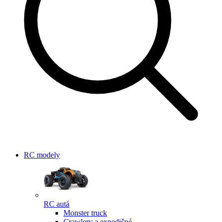
RC modely
RC autá
Monster truck
Crawlery a expedičné