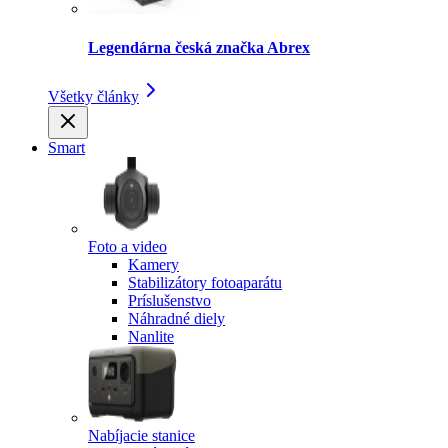
Legendárna česká značka Abrex
Všetky články
Smart
Foto a video
Kamery
Stabilizátory fotoaparátu
Príslušenstvo
Náhradné diely
Nanlite
Nabíjacie stanice