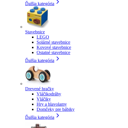
Ďalšia kategória
Stavebnice
LEGO
Solárné stavebnice
Kovové stavebnice
Ostatné stavebnice
Ďalšia kategória
Drevené hračky
Vláčikodráhy
Vláčiky
Hry a hlavolamy
Domčeky pre bábiky
Ďalšia kategória