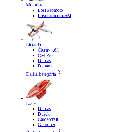
Motorky
Losi Promoto
Losi Promoto-SM
Lietadlá
Čierny kôň
CM Pro
Dumas
Dynam
Ďalšia kategória
Lode
Dumas
Dušek
Caldercraft
Graupner