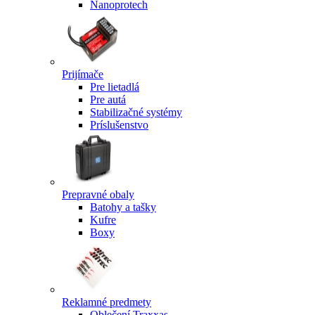
Nanoprotech
Prijímače
Pre lietadlá
Pre autá
Stabilizačné systémy
Príslušenstvo
Prepravné obaly
Batohy a tašky
Kufre
Boxy
Reklamné predmety
Oblečení Traxxas