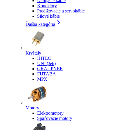
Nabíjacie káble
Konektory
Predlžovacie a servokáble
Silové káble
Ďalšia kategória
Kryštály
HITEC
UNI (Jeti)
GRAUPNER
FUTABA
MPX
Motory
Elektromotory
Spaľovacie motory