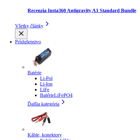
Recenzia Insta360 Antigravity A1 Standard Bundle
Všetky články
Príslušenstvo
Batérie
Li-Pol
Li-Ion
LiFe
BatérieLiFePO4
Ďalšia kategória
Káble, konektory