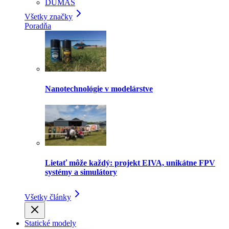
DUMAS
Všetky značky
Poradňa
Nanotechnológie v modelárstve
Lietať môže každý: projekt EIVA, unikátne FPV
systémy a simulátory
Všetky články
Statické modely