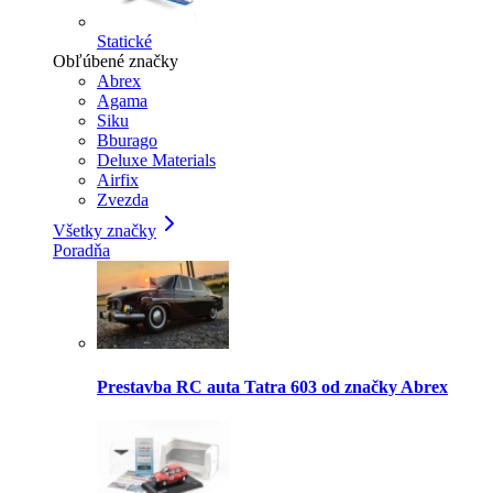
Statické
Obľúbené značky
Abrex
Agama
Siku
Bburago
Deluxe Materials
Airfix
Zvezda
Všetky značky
Poradňa
Prestavba RC auta Tatra 603 od značky Abrex