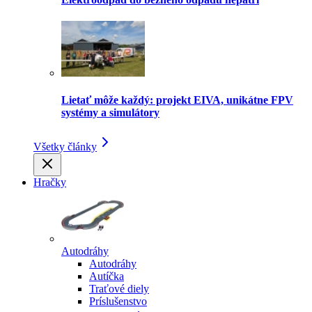
Lietať môže každý: projekt EIVA, unikátne FPV
systémy a simulátory
Všetky články
Hračky
Autodráhy
Autodráhy
Autíčka
Traťové diely
Príslušenstvo