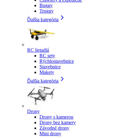
Buggy
Truggy
Ďalšia kategória
RC lietadlá
RC sety
Rýchlostavebnice
Stavebnice
Makety
Ďalšia kategória
Drony
Drony s kamerou
Drony bez kamery
Závodné drony
Mini drony