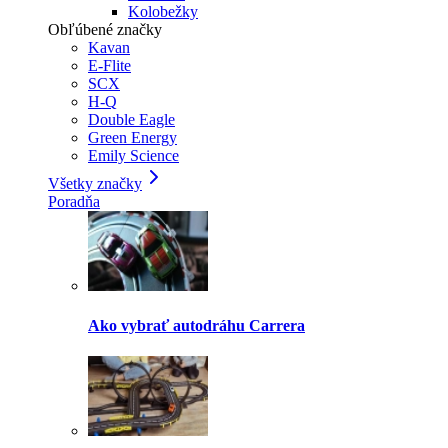
Kolobežky
Obľúbené značky
Kavan
E-Flite
SCX
H-Q
Double Eagle
Green Energy
Emily Science
Všetky značky
Poradňa
Ako vybrať autodráhu Carrera