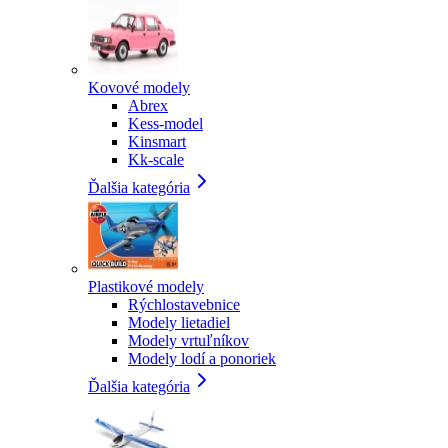
Kovové modely
Abrex
Kess-model
Kinsmart
Kk-scale
Ďalšia kategória
Plastikové modely
Rýchlostavebnice
Modely lietadiel
Modely vrtuľníkov
Modely lodí a ponoriek
Ďalšia kategória