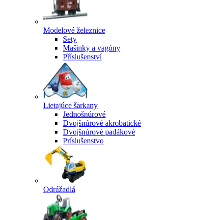
Modelové železnice
Sety
Mašinky a vagóny
Příslušenství
Lietajúce šarkany
Jednošnúrové
Dvojšnúrové akrobatické
Dvojšnúrové padákové
Príslušenstvo
Odrážadlá