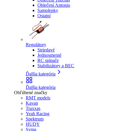
Oblečení Antonio
Samolepky
Ostatní
Regulátory
Striedavé
Jednosmerné
RC spínače
Stabilizátory a BEC
Ďalšia kategória
Ďalšia kategória
Obľúbené značky
RMT models
Kavan
Traxxas
Yeah Racing
Spektrum
HUDY
Syma