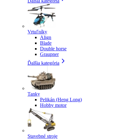
Ďalšia kategória
Vrtuľníky
Align
Blade
Double horse
Graupner
Ďalšia kategória
Tanky
Pelikán (Heng Long)
Hobby motor
Stavebné stroje