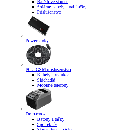
Batériové stanice
Solárne panely a nabíjačky
Príslušenstvo
Powerbanky
PC a GSM príslušenstvo
Kabely a redukce
Slúchadlá
Mobilné telefony
Domácnosť
Batohy a tašky
Spotrebiče
Starostlivosť o telo