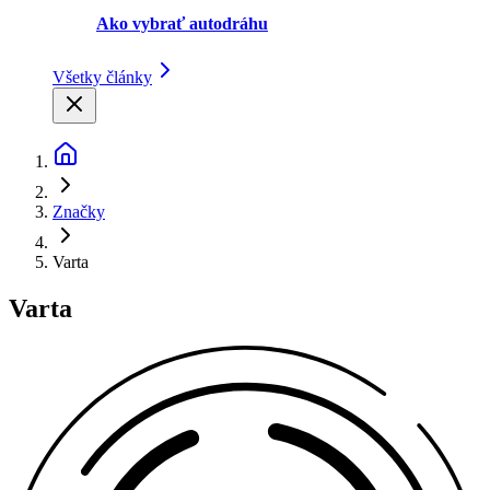
Ako vybrať autodráhu
Všetky články
Značky
Varta
Varta