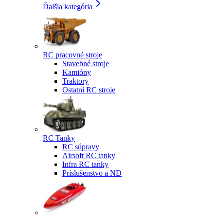
Ďalšia kategória
RC pracovné stroje
Stavebné stroje
Kamióny
Traktory
Ostatní RC stroje
RC Tanky
RC súpravy
Airsoft RC tanky
Infra RC tanky
Príslušenstvo a ND