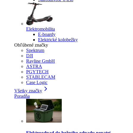
Elektromobilita
E-boardy
Elektrické kolobežky
Obľúbené značky
Spektrum
DJI
Rayline GmbH
ASTRA
PGYTECH
STABLECAM
Case Logic
Všetky značky
Poradňa
Elektroodpad do bežného odpadu nepatrí