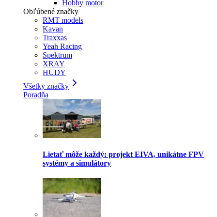
Hobby motor
Obľúbené značky
RMT models
Kavan
Traxxas
Yeah Racing
Spektrum
XRAY
HUDY
Všetky značky
Poradňa
Lietať môže každý: projekt EIVA, unikátne FPV
systémy a simulátory