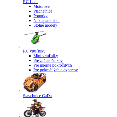
RC Lode
Motorové
Plachetnice
Ponorky
Nakladanie lodí
Stolné modely
RC vrtuľníky
Mini vrtuľníky
Pre začiatočníkov
Pre mierne pokročilých
Pre pokročilých a expertov
Stavebnice CaDa