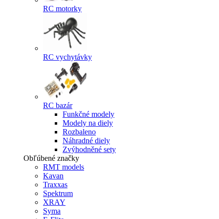
RC motorky
RC vychytávky
RC bazár
Funkčné modely
Modely na diely
Rozbaleno
Náhradné diely
Zvýhodněné sety
Obľúbené značky
RMT models
Kavan
Traxxas
Spektrum
XRAY
Syma