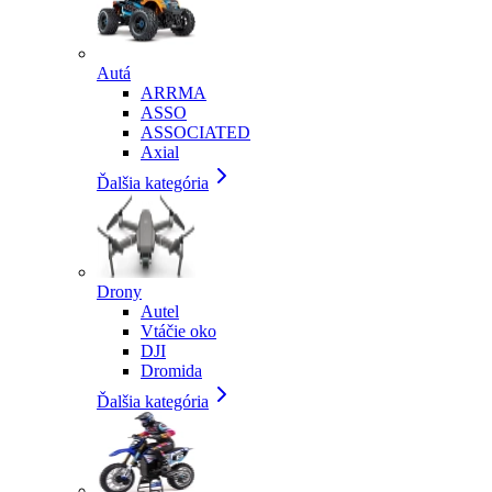
Autá
ARRMA
ASSO
ASSOCIATED
Axial
Ďalšia kategória
Drony
Autel
Vtáčie oko
DJI
Dromida
Ďalšia kategória