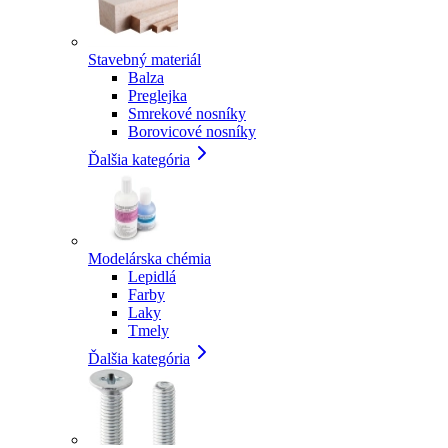
Stavebný materiál
Balza
Preglejka
Smrekové nosníky
Borovicové nosníky
Ďalšia kategória
Modelárska chémia
Lepidlá
Farby
Laky
Tmely
Ďalšia kategória