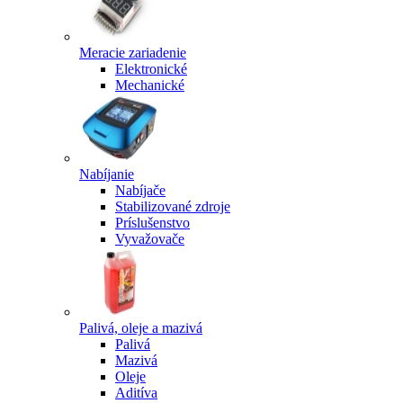
Meracie zariadenie
Elektronické
Mechanické
Nabíjanie
Nabíjače
Stabilizované zdroje
Príslušenstvo
Vyvažovače
Palivá, oleje a mazivá
Palivá
Mazivá
Oleje
Aditíva