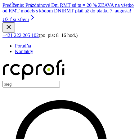
Predĺženie
:
Prázdninové Dni RMT sú tu = 20 % ZĽAVA na všetko
od RMT models s kódom DNIRMT platí až do piatku 7. augusta!
Užiť si zľavu
+421 222 205 102
(
po–pia: 8–16 hod.
)
Poradňa
Kontakty