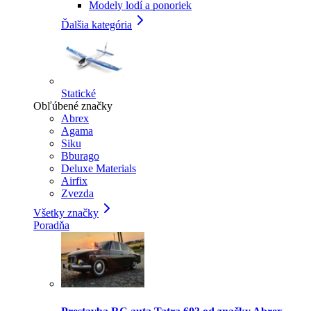
Modely lodí a ponoriek
Ďalšia kategória
Statické
Obľúbené značky
Abrex
Agama
Siku
Bburago
Deluxe Materials
Airfix
Zvezda
Všetky značky
Poradňa