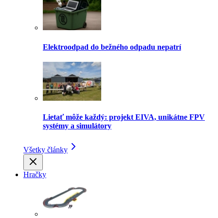
Elektroodpad do bežného odpadu nepatrí
Lietať môže každý: projekt EIVA, unikátne FPV
systémy a simulátory
Všetky články
Hračky