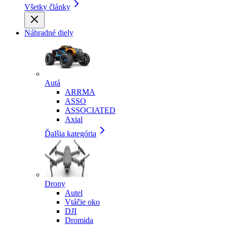
Všetky články
Náhradné diely
Autá
ARRMA
ASSO
ASSOCIATED
Axial
Ďalšia kategória
Drony
Autel
Vtáčie oko
DJI
Dromida