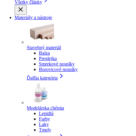
Všetky články
Materiály a nástroje
Stavebný materiál
Balza
Preglejka
Smrekové nosníky
Borovicové nosníky
Ďalšia kategória
Modelárska chémia
Lepidlá
Farby
Laky
Tmely