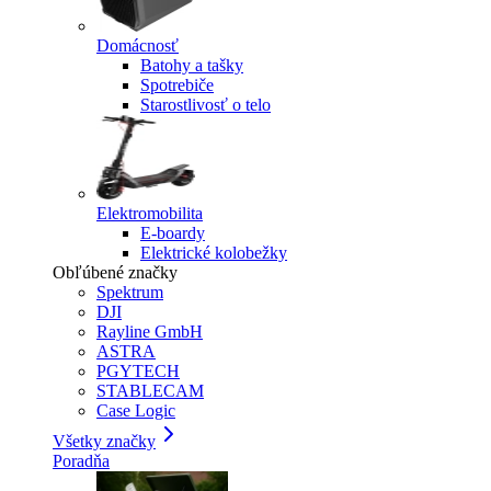
Domácnosť
Batohy a tašky
Spotrebiče
Starostlivosť o telo
Elektromobilita
E-boardy
Elektrické kolobežky
Obľúbené značky
Spektrum
DJI
Rayline GmbH
ASTRA
PGYTECH
STABLECAM
Case Logic
Všetky značky
Poradňa