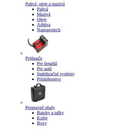
Palivá, oleje a mazivá
Palivá
Mazivá
Oleje
Aditíva
Nanoprotech
Prijímače
Pre lietadlá
Pre autá
Stabilizačné systémy
Príslušenstvo
Prepravné obaly
Batohy a tašky
Kufre
Boxy