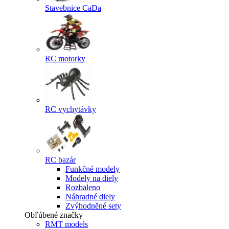
Stavebnice CaDa
RC motorky
RC vychytávky
RC bazár
Funkčné modely
Modely na diely
Rozbaleno
Náhradné diely
Zvýhodněné sety
Obľúbené značky
RMT models