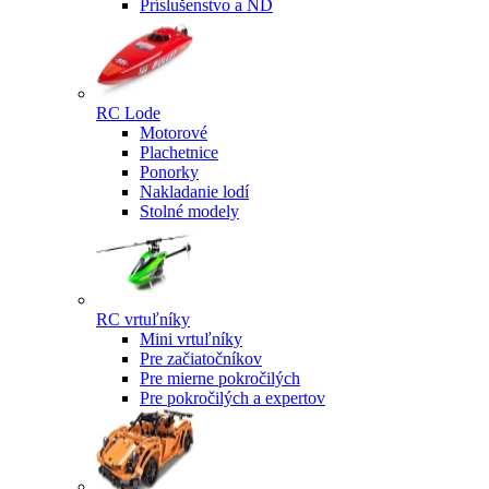
Príslušenstvo a ND
RC Lode
Motorové
Plachetnice
Ponorky
Nakladanie lodí
Stolné modely
RC vrtuľníky
Mini vrtuľníky
Pre začiatočníkov
Pre mierne pokročilých
Pre pokročilých a expertov