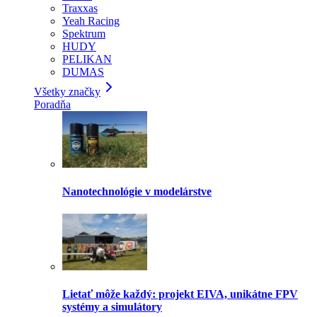
Traxxas
Yeah Racing
Spektrum
HUDY
PELIKAN
DUMAS
Všetky značky
Poradňa
Nanotechnológie v modelárstve
Lietať môže každý: projekt EIVA, unikátne FPV
systémy a simulátory