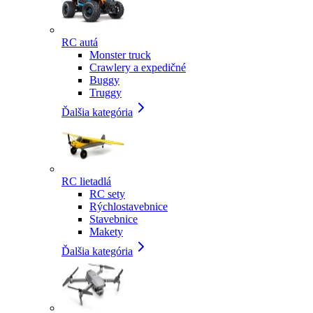
RC autá
Monster truck
Crawlery a expedičné
Buggy
Truggy
Ďalšia kategória
RC lietadlá
RC sety
Rýchlostavebnice
Stavebnice
Makety
Ďalšia kategória