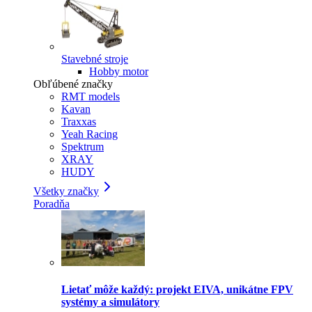
Stavebné stroje
Hobby motor
Obľúbené značky
RMT models
Kavan
Traxxas
Yeah Racing
Spektrum
XRAY
HUDY
Všetky značky
Poradňa
Lietať môže každý: projekt EIVA, unikátne FPV
systémy a simulátory