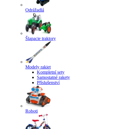
Odrážadlá
Šlapacie traktory
Modely rakiet
Kompletní sety
Samostatné rakety
Příslušenství
Roboti