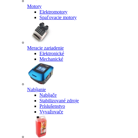
Motory
Elektromotory
Spaľovacie motory
Meracie zariadenie
Elektronické
Mechanické
Nabíjanie
Nabíjače
Stabilizované zdroje
Príslušenstvo
Vyvažovače