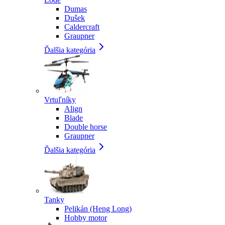
Dumas
Dušek
Caldercraft
Graupner
Ďalšia kategória
Vrtuľníky
Align
Blade
Double horse
Graupner
Ďalšia kategória
Tanky
Pelikán (Heng Long)
Hobby motor