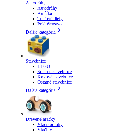
Autodráhy
Autodráhy
Autíčka
Traťové diely
Príslušenstvo
Ďalšia kategória
Stavebnice
LEGO
Solárné stavebnice
Kovové stavebnice
Ostatné stavebnice
Ďalšia kategória
Drevené hračky
Vláčikodráhy
Vláčiky