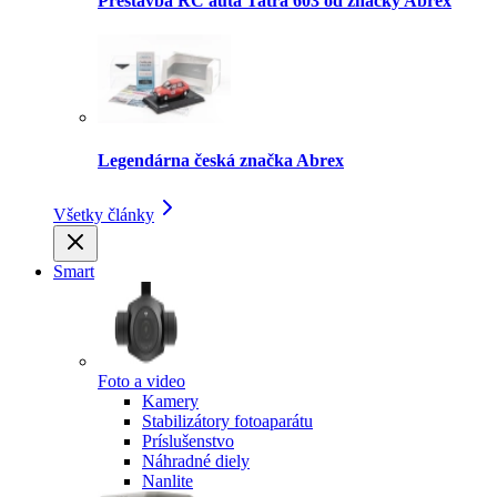
Prestavba RC auta Tatra 603 od značky Abrex
Legendárna česká značka Abrex
Všetky články
Smart
Foto a video
Kamery
Stabilizátory fotoaparátu
Príslušenstvo
Náhradné diely
Nanlite