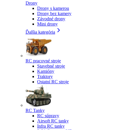
Drony
Drony s kamerou
Drony bez kamery
Závodné drony
Mini drony
Ďalšia kategória
RC pracovné stroje
Stavebné stroje
Kamióny
Traktory
Ostatní RC stroje
RC Tanky
RC súpravy
Airsoft RC tanky
Infra RC tanky