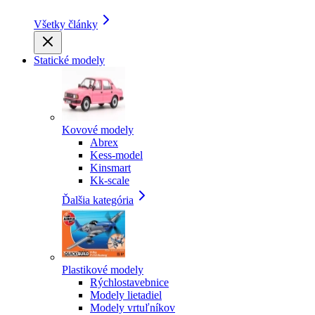
Všetky články
Statické modely
Kovové modely
Abrex
Kess-model
Kinsmart
Kk-scale
Ďalšia kategória
Plastikové modely
Rýchlostavebnice
Modely lietadiel
Modely vrtuľníkov