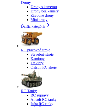
Drony
Drony s kamerou
Drony bez kamery
Závodné drony
Mini drony
Ďalšia kategória
RC pracovné stroje
Stavebné stroje
Kamióny
Traktory
Ostatní RC stroje
RC Tanky
RC súpravy
Airsoft RC tanky
Infra RC tanky