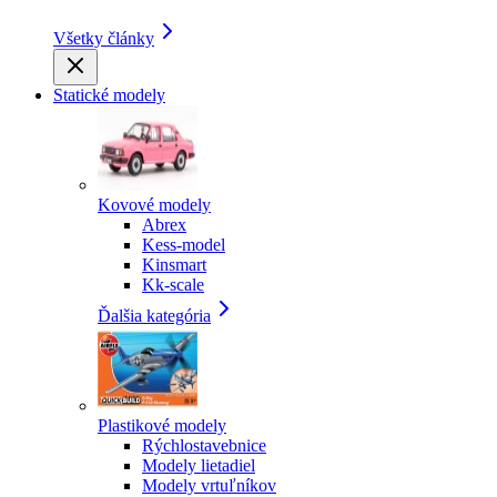
Všetky články
Statické modely
Kovové modely
Abrex
Kess-model
Kinsmart
Kk-scale
Ďalšia kategória
Plastikové modely
Rýchlostavebnice
Modely lietadiel
Modely vrtuľníkov