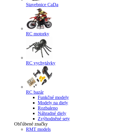
Stavebnice CaDa
RC motorky
RC vychytávky
RC bazár
Funkčné modely
Modely na diely
Rozbaleno
Náhradné diely
Zvýhodněné sety
Obľúbené značky
RMT models