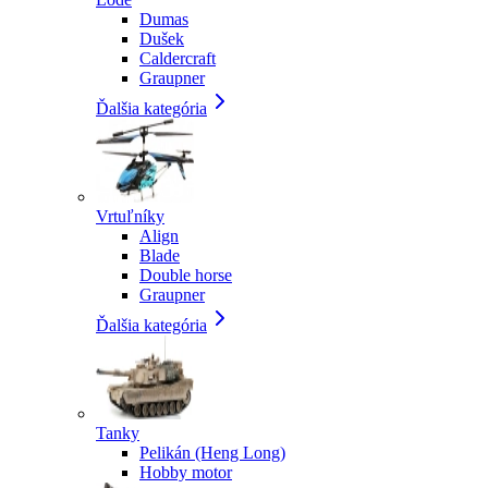
Dumas
Dušek
Caldercraft
Graupner
Ďalšia kategória
Vrtuľníky
Align
Blade
Double horse
Graupner
Ďalšia kategória
Tanky
Pelikán (Heng Long)
Hobby motor