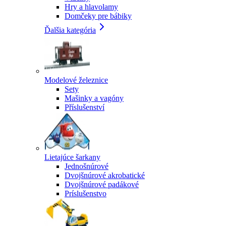
Hry a hlavolamy
Domčeky pre bábiky
Ďalšia kategória
Modelové železnice
Sety
Mašinky a vagóny
Příslušenství
Lietajúce šarkany
Jednošnúrové
Dvojšnúrové akrobatické
Dvojšnúrové padákové
Príslušenstvo