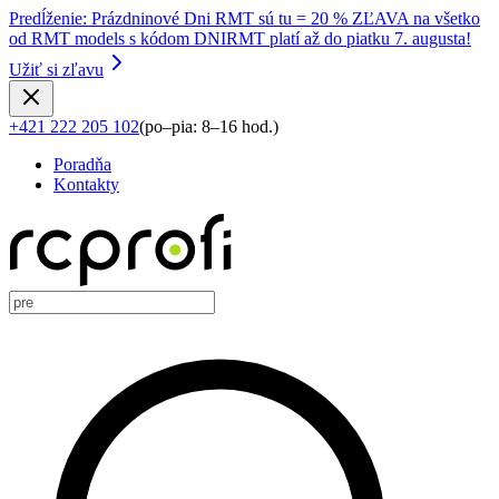
Predĺženie
:
Prázdninové Dni RMT sú tu = 20 % ZĽAVA na všetko
od RMT models s kódom DNIRMT platí až do piatku 7. augusta!
Užiť si zľavu
+421 222 205 102
(
po–pia: 8–16 hod.
)
Poradňa
Kontakty