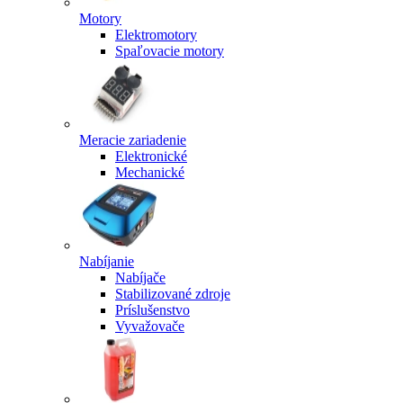
Motory
Elektromotory
Spaľovacie motory
Meracie zariadenie
Elektronické
Mechanické
Nabíjanie
Nabíjače
Stabilizované zdroje
Príslušenstvo
Vyvažovače