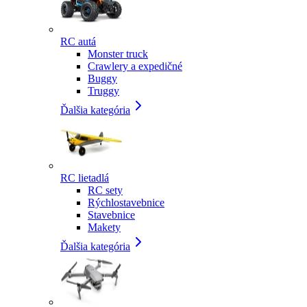
RC autá
Monster truck
Crawlery a expedičné
Buggy
Truggy
Ďalšia kategória
RC lietadlá
RC sety
Rýchlostavebnice
Stavebnice
Makety
Ďalšia kategória