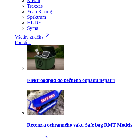
Kavan
Traxxas
Yeah Racing
Spektrum
HUDY
Syma
Všetky značky
Poradňa
Elektroodpad do bežného odpadu nepatrí
Recenzia ochranného vaku Safe bag RMT Models