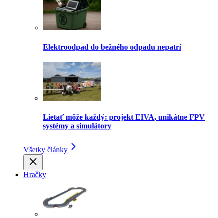
Elektroodpad do bežného odpadu nepatrí
Lietať môže každý: projekt EIVA, unikátne FPV
systémy a simulátory
Všetky články
Hračky