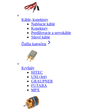
Káble, konektory
Nabíjacie káble
Konektory
Predlžovacie a servokáble
Silové káble
Ďalšia kategória
Kryštály
HITEC
UNI (Jeti)
GRAUPNER
FUTABA
MPX