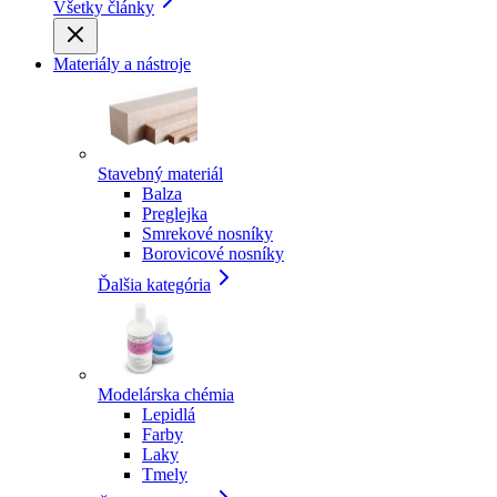
Všetky články
Materiály a nástroje
Stavebný materiál
Balza
Preglejka
Smrekové nosníky
Borovicové nosníky
Ďalšia kategória
Modelárska chémia
Lepidlá
Farby
Laky
Tmely