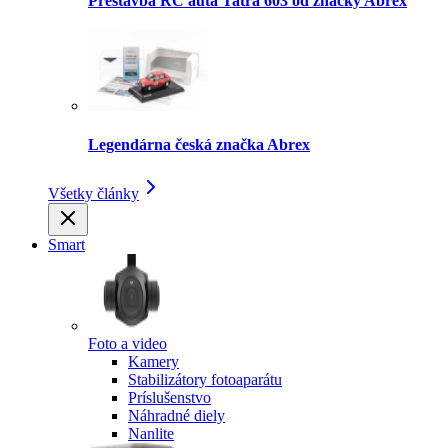
Prestavba RC auta Tatra 603 od značky Abrex
Legendárna česká značka Abrex
Všetky články
Smart
Foto a video
Kamery
Stabilizátory fotoaparátu
Príslušenstvo
Náhradné diely
Nanlite