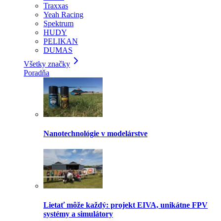
Traxxas
Yeah Racing
Spektrum
HUDY
PELIKAN
DUMAS
Všetky značky
Poradňa
Nanotechnológie v modelárstve
Lietať môže každý: projekt EIVA, unikátne FPV
systémy a simulátory