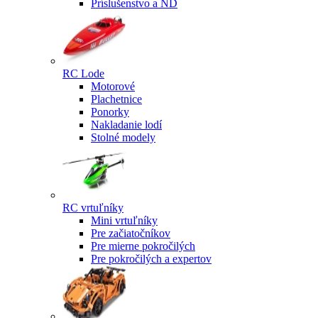
Príslušenstvo a ND
RC Lode
Motorové
Plachetnice
Ponorky
Nakladanie lodí
Stolné modely
RC vrtuľníky
Mini vrtuľníky
Pre začiatočníkov
Pre mierne pokročilých
Pre pokročilých a expertov