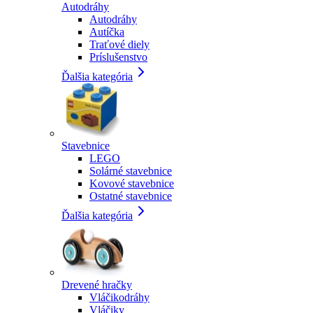
Autodráhy
Autodráhy
Autíčka
Traťové diely
Príslušenstvo
Ďalšia kategória
Stavebnice
LEGO
Solárné stavebnice
Kovové stavebnice
Ostatné stavebnice
Ďalšia kategória
Drevené hračky
Vláčikodráhy
Vláčiky