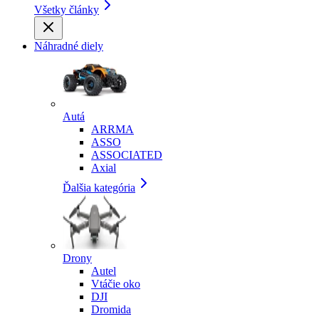
Všetky články
Náhradné diely
Autá
ARRMA
ASSO
ASSOCIATED
Axial
Ďalšia kategória
Drony
Autel
Vtáčie oko
DJI
Dromida