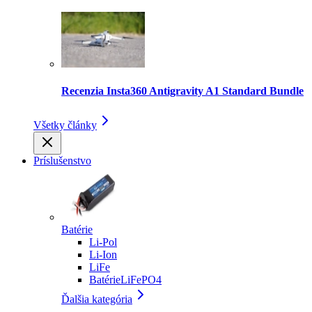
Recenzia Insta360 Antigravity A1 Standard Bundle
Všetky články
Príslušenstvo
Batérie
Li-Pol
Li-Ion
LiFe
BatérieLiFePO4
Ďalšia kategória