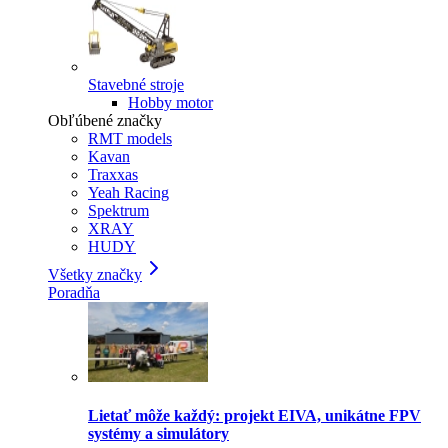
Stavebné stroje
Hobby motor
Obľúbené značky
RMT models
Kavan
Traxxas
Yeah Racing
Spektrum
XRAY
HUDY
Všetky značky
Poradňa
Lietať môže každý: projekt EIVA, unikátne FPV
systémy a simulátory