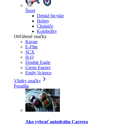
Šport
Detské bicykle
Helmy
Chrániče
Kolobežky
Obľúbené značky
Kavan
E-Flite
SCX
H-Q
Double Eagle
Green Energy
Emily Science
Všetky značky
Poradňa
Ako vybrať autodráhu Carrera