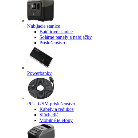
Nabíjacie stanice
Batériové stanice
Solárne panely a nabíjačky
Príslušenstvo
Powerbanky
PC a GSM príslušenstvo
Kabely a redukce
Slúchadlá
Mobilné telefony