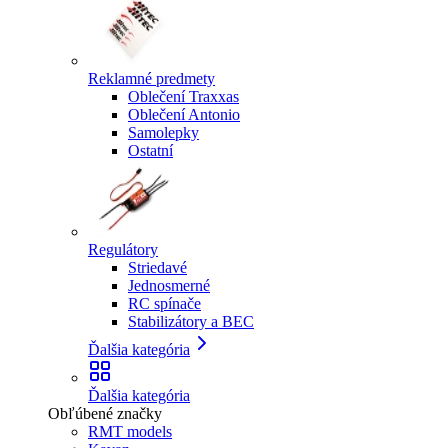
Reklamné predmety
Oblečení Traxxas
Oblečení Antonio
Samolepky
Ostatní
Regulátory
Striedavé
Jednosmerné
RC spínače
Stabilizátory a BEC
Ďalšia kategória
Ďalšia kategória
Obľúbené značky
RMT models