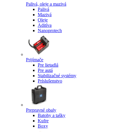
Palivá, oleje a mazivá
Palivá
Mazivá
Oleje
Aditíva
Nanoprotech
Prijímače
Pre lietadlá
Pre autá
Stabilizačné systémy
Príslušenstvo
Prepravné obaly
Batohy a tašky
Kufre
Boxy