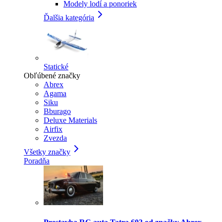
Modely lodí a ponoriek
Ďalšia kategória
Statické
Obľúbené značky
Abrex
Agama
Siku
Bburago
Deluxe Materials
Airfix
Zvezda
Všetky značky
Poradňa