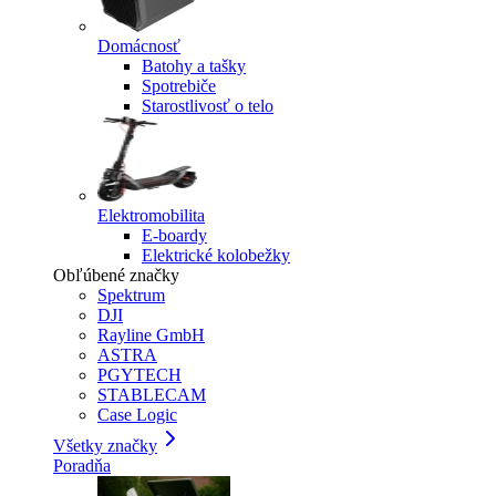
Domácnosť
Batohy a tašky
Spotrebiče
Starostlivosť o telo
Elektromobilita
E-boardy
Elektrické kolobežky
Obľúbené značky
Spektrum
DJI
Rayline GmbH
ASTRA
PGYTECH
STABLECAM
Case Logic
Všetky značky
Poradňa