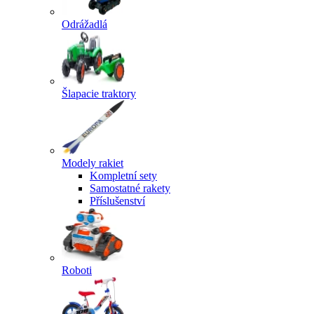
Odrážadlá
Šlapacie traktory
Modely rakiet
Kompletní sety
Samostatné rakety
Příslušenství
Roboti