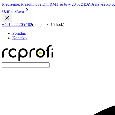
Predĺženie
:
Prázdninové Dni RMT sú tu = 20 % ZĽAVA na všetko od
Užiť si zľavu
+421 222 205 102
(
po–pia: 8–16 hod.
)
Poradňa
Kontakty