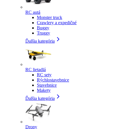
RC autá
Monster truck
Crawlery a expedičné
Buggy
Truggy
Ďalšia kategória
RC lietadlá
RC sety
Rýchlostavebnice
Stavebnice
Makety
Ďalšia kategória
Drony