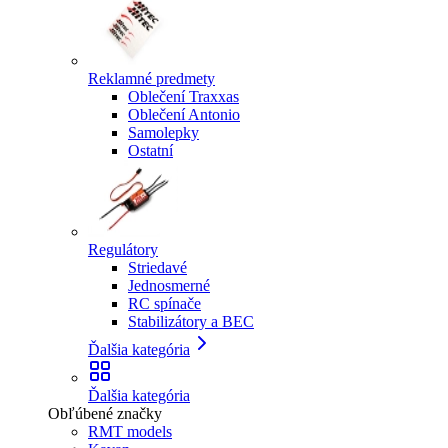
Reklamné predmety
Oblečení Traxxas
Oblečení Antonio
Samolepky
Ostatní
Regulátory
Striedavé
Jednosmerné
RC spínače
Stabilizátory a BEC
Ďalšia kategória
Ďalšia kategória
Obľúbené značky
RMT models