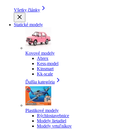
Všetky články
Statické modely
Kovové modely
Abrex
Kess-model
Kinsmart
Kk-scale
Ďalšia kategória
Plastikové modely
Rýchlostavebnice
Modely lietadiel
Modely vrtuľníkov