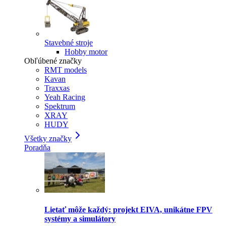
Stavebné stroje
Hobby motor
Obľúbené značky
RMT models
Kavan
Traxxas
Yeah Racing
Spektrum
XRAY
HUDY
Všetky značky
Poradňa
Lietať môže každý: projekt EIVA, unikátne FPV
systémy a simulátory