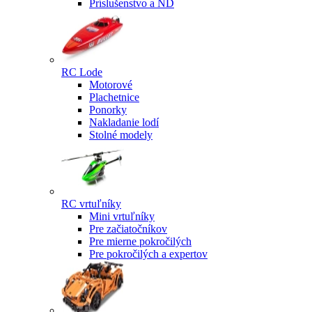
Príslušenstvo a ND
RC Lode
Motorové
Plachetnice
Ponorky
Nakladanie lodí
Stolné modely
RC vrtuľníky
Mini vrtuľníky
Pre začiatočníkov
Pre mierne pokročilých
Pre pokročilých a expertov