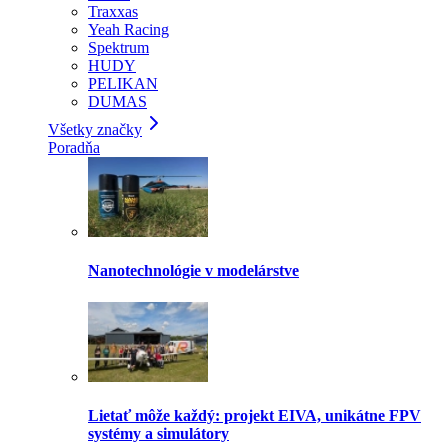
Traxxas
Yeah Racing
Spektrum
HUDY
PELIKAN
DUMAS
Všetky značky
Poradňa
Nanotechnológie v modelárstve
Lietať môže každý: projekt EIVA, unikátne FPV
systémy a simulátory