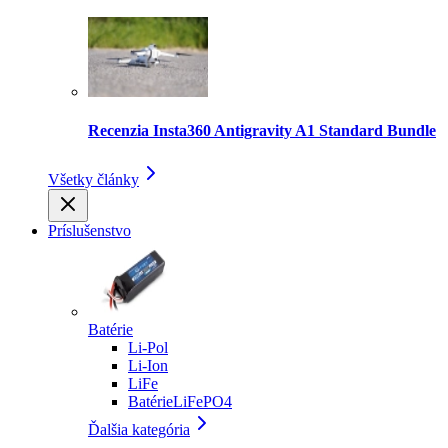
Recenzia Insta360 Antigravity A1 Standard Bundle
Všetky články
Príslušenstvo
Batérie
Li-Pol
Li-Ion
LiFe
BatérieLiFePO4
Ďalšia kategória