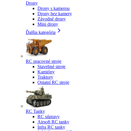
Drony
Drony s kamerou
Drony bez kamery
Závodné drony
Mini drony
Ďalšia kategória
RC pracovné stroje
Stavebné stroje
Kamióny
Traktory
Ostatní RC stroje
RC Tanky
RC súpravy
Airsoft RC tanky
Infra RC tanky