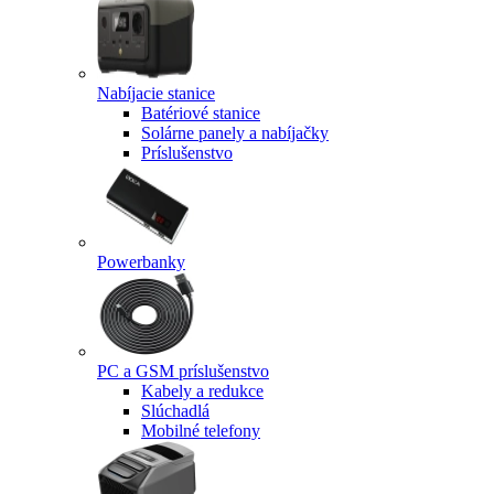
Nabíjacie stanice
Batériové stanice
Solárne panely a nabíjačky
Príslušenstvo
Powerbanky
PC a GSM príslušenstvo
Kabely a redukce
Slúchadlá
Mobilné telefony