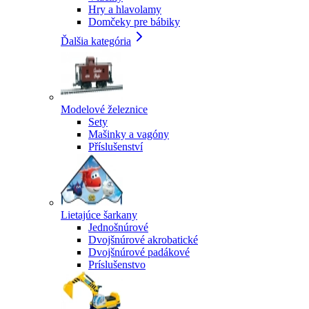
Hry a hlavolamy
Domčeky pre bábiky
Ďalšia kategória
Modelové železnice
Sety
Mašinky a vagóny
Příslušenství
Lietajúce šarkany
Jednošnúrové
Dvojšnúrové akrobatické
Dvojšnúrové padákové
Príslušenstvo