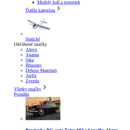
Modely lodí a ponoriek
Ďalšia kategória
Statické
Obľúbené značky
Abrex
Agama
Siku
Bburago
Deluxe Materials
Airfix
Zvezda
Všetky značky
Poradňa