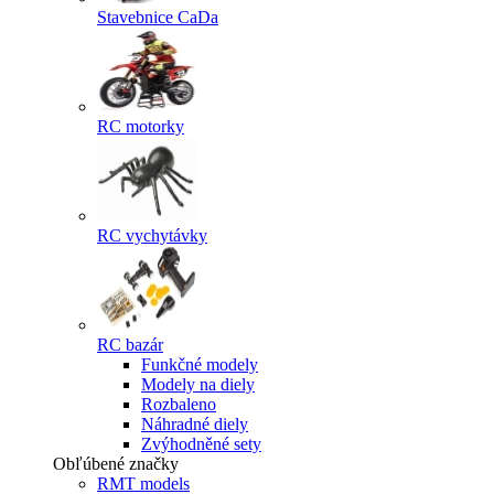
Stavebnice CaDa
RC motorky
RC vychytávky
RC bazár
Funkčné modely
Modely na diely
Rozbaleno
Náhradné diely
Zvýhodněné sety
Obľúbené značky
RMT models