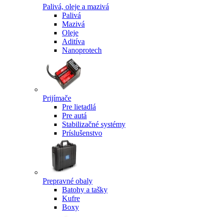
Palivá, oleje a mazivá
Palivá
Mazivá
Oleje
Aditíva
Nanoprotech
Prijímače
Pre lietadlá
Pre autá
Stabilizačné systémy
Príslušenstvo
Prepravné obaly
Batohy a tašky
Kufre
Boxy