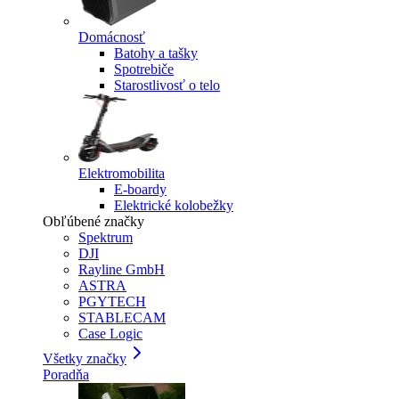
Domácnosť
Batohy a tašky
Spotrebiče
Starostlivosť o telo
Elektromobilita
E-boardy
Elektrické kolobežky
Obľúbené značky
Spektrum
DJI
Rayline GmbH
ASTRA
PGYTECH
STABLECAM
Case Logic
Všetky značky
Poradňa