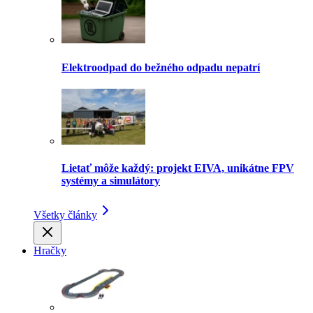
Elektroodpad do bežného odpadu nepatrí
Lietať môže každý: projekt EIVA, unikátne FPV
systémy a simulátory
Všetky články
Hračky