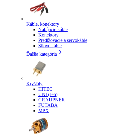
Káble, konektory
Nabíjacie káble
Konektory
Predlžovacie a servokáble
Silové káble
Ďalšia kategória
Kryštály
HITEC
UNI (Jeti)
GRAUPNER
FUTABA
MPX