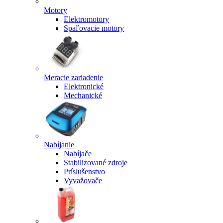
Motory
Elektromotory
Spaľovacie motory
Meracie zariadenie
Elektronické
Mechanické
Nabíjanie
Nabíjače
Stabilizované zdroje
Príslušenstvo
Vyvažovače