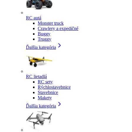
RC autá
Monster truck
Crawlery a expedičné
Buggy
Truggy
Ďalšia kategória
RC lietadlá
RC sety
Rýchlostavebnice
Stavebnice
Makety
Ďalšia kategória