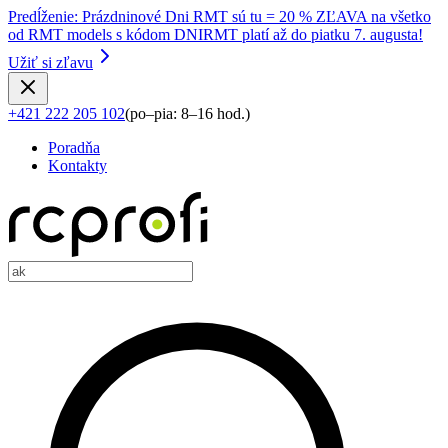
Predĺženie
:
Prázdninové Dni RMT sú tu = 20 % ZĽAVA na všetko
od RMT models s kódom DNIRMT platí až do piatku 7. augusta!
Užiť si zľavu
+421 222 205 102
(
po–pia: 8–16 hod.
)
Poradňa
Kontakty