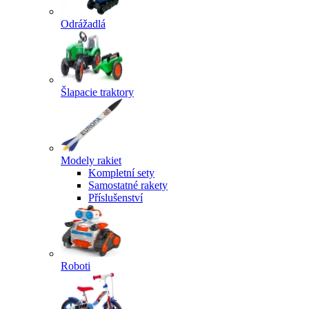
Odrážadlá
Šlapacie traktory
Modely rakiet
Kompletní sety
Samostatné rakety
Příslušenství
Roboti