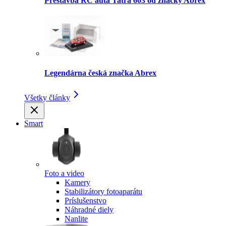
Prestavba RC auta Tatra 603 od značky Abrex
Legendárna česká značka Abrex
Všetky články
Smart
Foto a video
Kamery
Stabilizátory fotoaparátu
Príslušenstvo
Náhradné diely
Nanlite