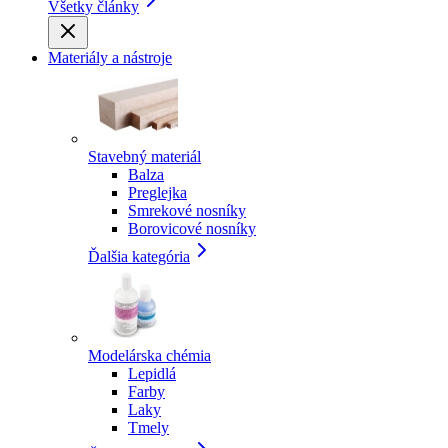
Všetky články
Materiály a nástroje
Stavebný materiál
Balza
Preglejka
Smrekové nosníky
Borovicové nosníky
Ďalšia kategória
Modelárska chémia
Lepidlá
Farby
Laky
Tmely