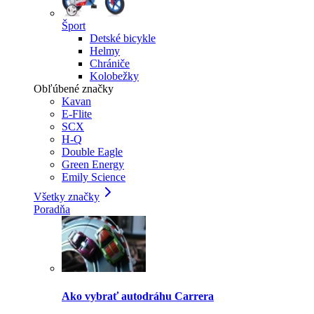
Šport
Detské bicykle
Helmy
Chrániče
Kolobežky
Obľúbené značky
Kavan
E-Flite
SCX
H-Q
Double Eagle
Green Energy
Emily Science
Všetky značky
Poradňa
Ako vybrať autodráhu Carrera