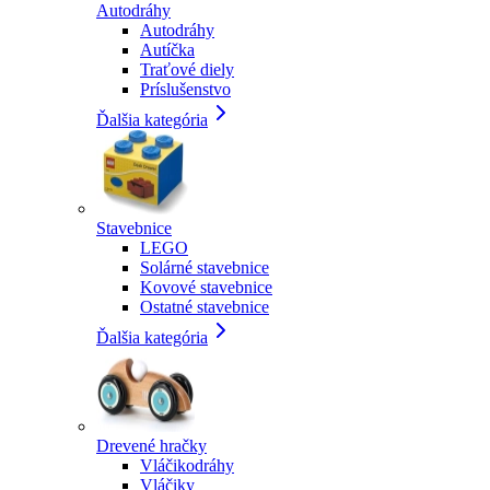
Autodráhy
Autodráhy
Autíčka
Traťové diely
Príslušenstvo
Ďalšia kategória
Stavebnice
LEGO
Solárné stavebnice
Kovové stavebnice
Ostatné stavebnice
Ďalšia kategória
Drevené hračky
Vláčikodráhy
Vláčiky