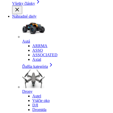
Všetky články
Náhradné diely
Autá
ARRMA
ASSO
ASSOCIATED
Axial
Ďalšia kategória
Drony
Autel
Vtáčie oko
DJI
Dromida