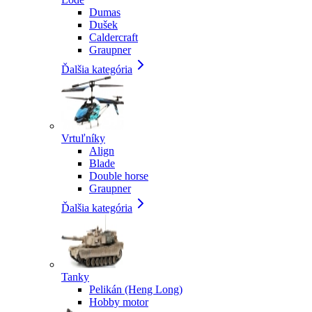
Dumas
Dušek
Caldercraft
Graupner
Ďalšia kategória
Vrtuľníky
Align
Blade
Double horse
Graupner
Ďalšia kategória
Tanky
Pelikán (Heng Long)
Hobby motor