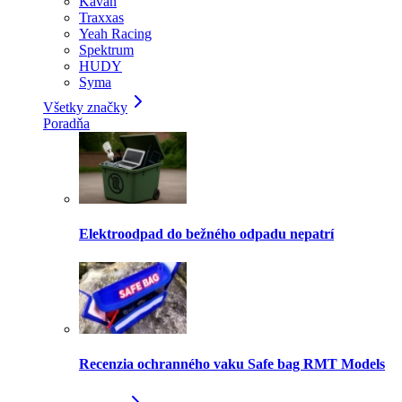
Kavan
Traxxas
Yeah Racing
Spektrum
HUDY
Syma
Všetky značky
Poradňa
Elektroodpad do bežného odpadu nepatrí
Recenzia ochranného vaku Safe bag RMT Models