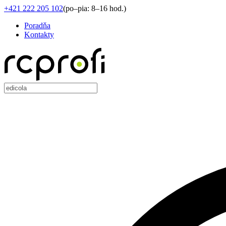
+421 222 205 102
(
po–pia: 8–16 hod.
)
Poradňa
Kontakty