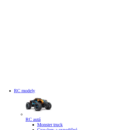
RC modely
RC autá
Monster truck
Crawlery a expedičné