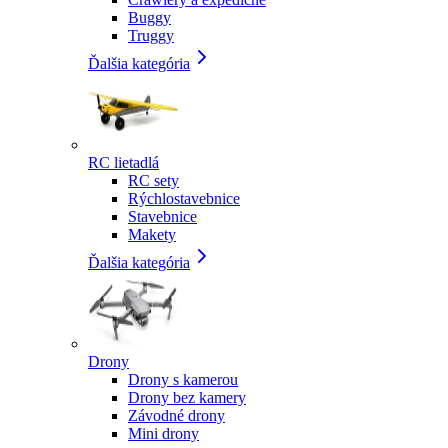
Buggy
Truggy
Ďalšia kategória
RC lietadlá
RC sety
Rýchlostavebnice
Stavebnice
Makety
Ďalšia kategória
Drony
Drony s kamerou
Drony bez kamery
Závodné drony
Mini drony