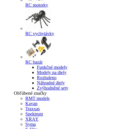
RC motorky
RC vychytávky
RC bazár
Funkčné modely
Modely na diely
Rozbaleno
Náhradné diely
Zvýhodněné sety
Obľúbené značky
RMT models
Kavan
Traxxas
Spektrum
XRAY
Syma