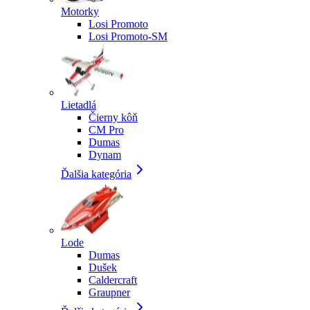
Motorky
Losi Promoto
Losi Promoto-SM
Lietadlá
Čierny kôň
CM Pro
Dumas
Dynam
Ďalšia kategória
Lode
Dumas
Dušek
Caldercraft
Graupner