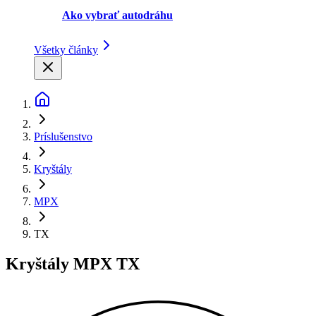
Ako vybrať autodráhu
Všetky články
Príslušenstvo
Kryštály
MPX
TX
Kryštály MPX TX