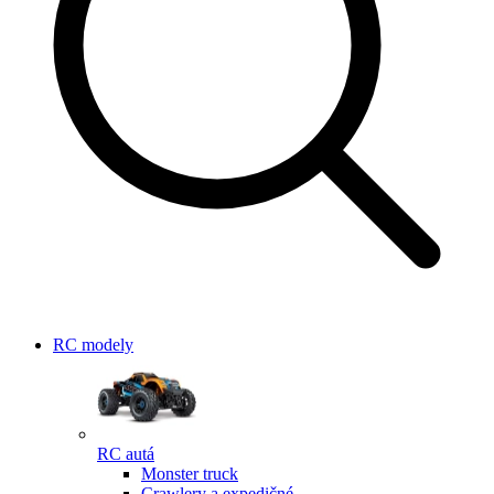
RC modely
RC autá
Monster truck
Crawlery a expedičné