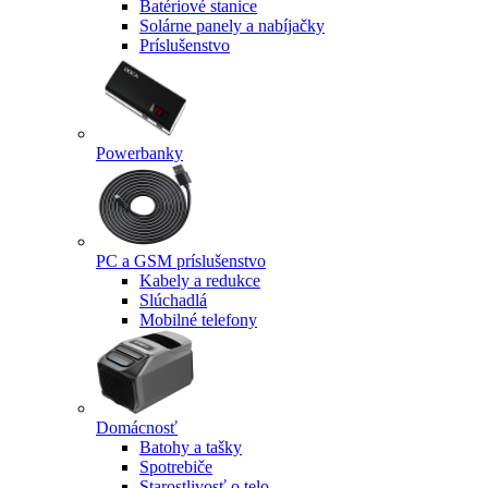
Batériové stanice
Solárne panely a nabíjačky
Príslušenstvo
Powerbanky
PC a GSM príslušenstvo
Kabely a redukce
Slúchadlá
Mobilné telefony
Domácnosť
Batohy a tašky
Spotrebiče
Starostlivosť o telo