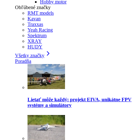
Hobby motor
Obľúbené značky
RMT models
Kavan
Traxxas
Yeah Racing
Spektrum
XRAY
HUDY
Všetky značky
Poradňa
Lietať môže každý: projekt EIVA, unikátne FPV
systémy a simulátory