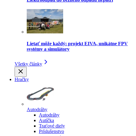
Lietať môže každý: projekt EIVA, unikátne FPV
systémy a simulátory
Všetky články
Hračky
Autodráhy
Autodráhy
Autíčka
Traťové diely
Príslušenstvo