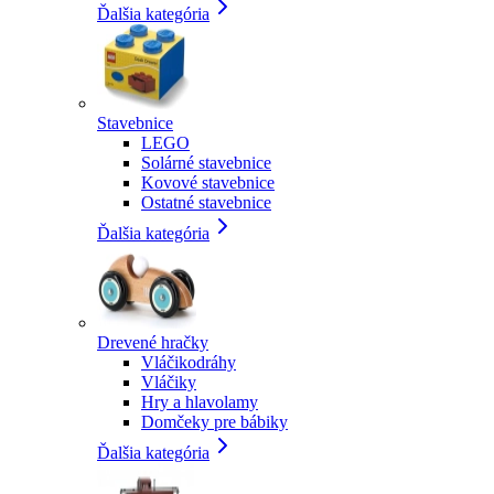
Ďalšia kategória
Stavebnice
LEGO
Solárné stavebnice
Kovové stavebnice
Ostatné stavebnice
Ďalšia kategória
Drevené hračky
Vláčikodráhy
Vláčiky
Hry a hlavolamy
Domčeky pre bábiky
Ďalšia kategória