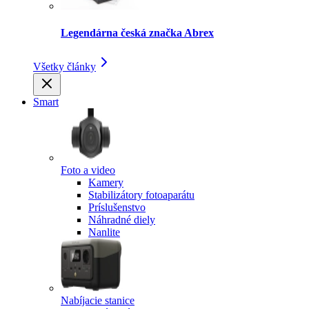
Legendárna česká značka Abrex
Všetky články
Smart
Foto a video
Kamery
Stabilizátory fotoaparátu
Príslušenstvo
Náhradné diely
Nanlite
Nabíjacie stanice