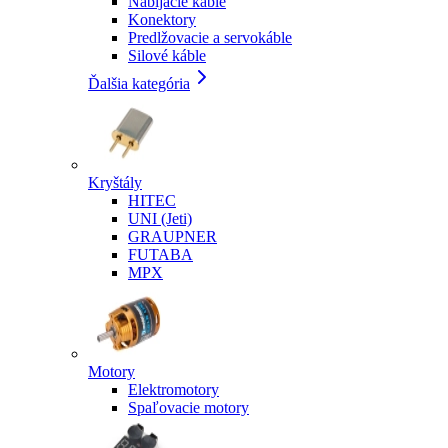
Nabíjacie káble
Konektory
Predlžovacie a servokáble
Silové káble
Ďalšia kategória
Kryštály
HITEC
UNI (Jeti)
GRAUPNER
FUTABA
MPX
Motory
Elektromotory
Spaľovacie motory