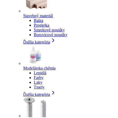
Stavebný materiál
Balza
Preglejka
Smrekové nosníky
Borovicové nosníky
Ďalšia kategória
Modelárska chémia
Lepidlá
Farby
Laky
Tmely
Ďalšia kategória