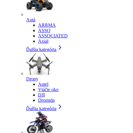
Autá
ARRMA
ASSO
ASSOCIATED
Axial
Ďalšia kategória
Drony
Autel
Vtáčie oko
DJI
Dromida
Ďalšia kategória