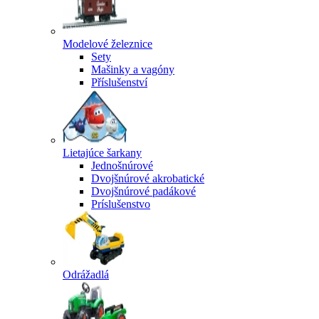
Modelové železnice
Sety
Mašinky a vagóny
Příslušenství
Lietajúce šarkany
Jednošnúrové
Dvojšnúrové akrobatické
Dvojšnúrové padákové
Príslušenstvo
Odrážadlá