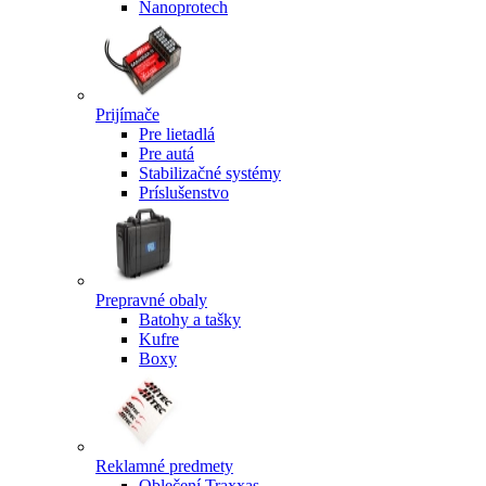
Nanoprotech
Prijímače
Pre lietadlá
Pre autá
Stabilizačné systémy
Príslušenstvo
Prepravné obaly
Batohy a tašky
Kufre
Boxy
Reklamné predmety
Oblečení Traxxas