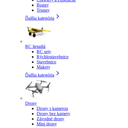
Buggy
Truggy
Ďalšia kategória
RC lietadlá
RC sety
Rýchlostavebnice
Stavebnice
Makety
Ďalšia kategória
Drony
Drony s kamerou
Drony bez kamery
Závodné drony
Mini drony