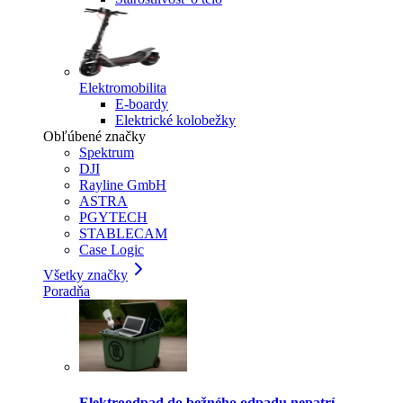
Elektromobilita
E-boardy
Elektrické kolobežky
Obľúbené značky
Spektrum
DJI
Rayline GmbH
ASTRA
PGYTECH
STABLECAM
Case Logic
Všetky značky
Poradňa
Elektroodpad do bežného odpadu nepatrí