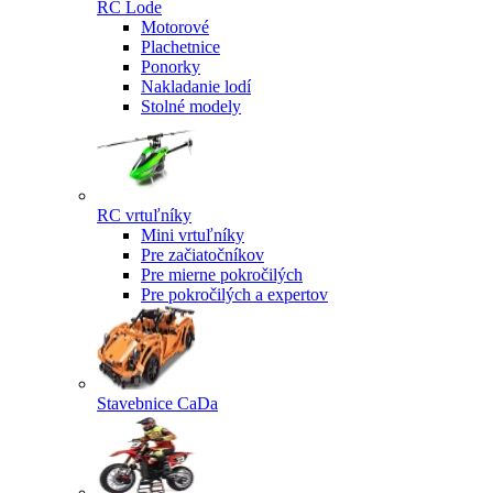
RC Lode
Motorové
Plachetnice
Ponorky
Nakladanie lodí
Stolné modely
RC vrtuľníky
Mini vrtuľníky
Pre začiatočníkov
Pre mierne pokročilých
Pre pokročilých a expertov
Stavebnice CaDa