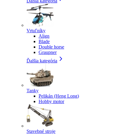
Ďalšia kategória
Vrtuľníky
Align
Blade
Double horse
Graupner
Ďalšia kategória
Tanky
Pelikán (Heng Long)
Hobby motor
Stavebné stroje