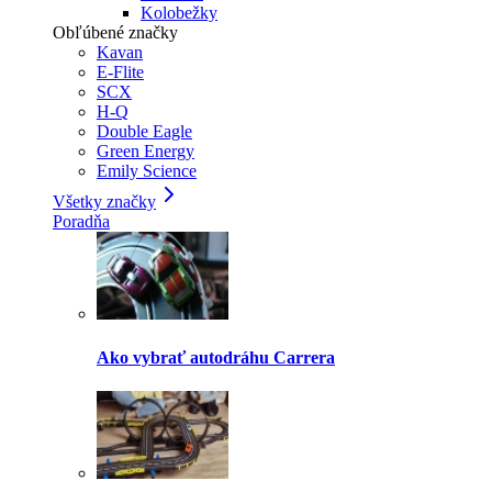
Kolobežky
Obľúbené značky
Kavan
E-Flite
SCX
H-Q
Double Eagle
Green Energy
Emily Science
Všetky značky
Poradňa
Ako vybrať autodráhu Carrera