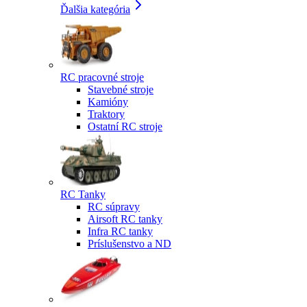
Ďalšia kategória
RC pracovné stroje
Stavebné stroje
Kamióny
Traktory
Ostatní RC stroje
RC Tanky
RC súpravy
Airsoft RC tanky
Infra RC tanky
Príslušenstvo a ND