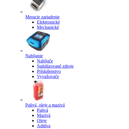
Meracie zariadenie
Elektronické
Mechanické
Nabíjanie
Nabíjače
Stabilizované zdroje
Príslušenstvo
Vyvažovače
Palivá, oleje a mazivá
Palivá
Mazivá
Oleje
Aditíva