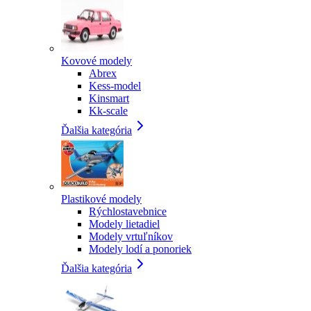
Kovové modely
Abrex
Kess-model
Kinsmart
Kk-scale
Ďalšia kategória
Plastikové modely
Rýchlostavebnice
Modely lietadiel
Modely vrtuľníkov
Modely lodí a ponoriek
Ďalšia kategória