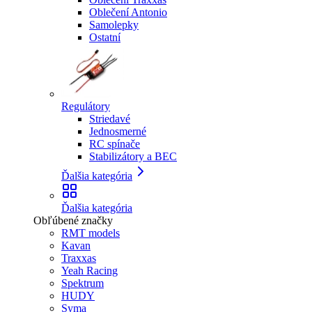
Oblečení Antonio
Samolepky
Ostatní
Regulátory
Striedavé
Jednosmerné
RC spínače
Stabilizátory a BEC
Ďalšia kategória
Ďalšia kategória
Obľúbené značky
RMT models
Kavan
Traxxas
Yeah Racing
Spektrum
HUDY
Syma