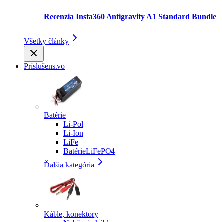
Recenzia Insta360 Antigravity A1 Standard Bundle
Všetky články
Príslušenstvo
Batérie
Li-Pol
Li-Ion
LiFe
BatérieLiFePO4
Ďalšia kategória
Káble, konektory