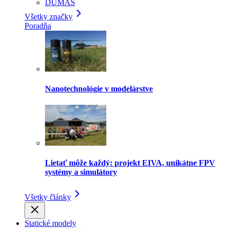
DUMAS
Všetky značky
Poradňa
Nanotechnológie v modelárstve
Lietať môže každý: projekt EIVA, unikátne FPV
systémy a simulátory
Všetky články
Statické modely