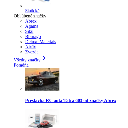
Statické
Obľúbené značky
Abrex
Agama
Siku
Bburago
Deluxe Materials
Airfix
Zvezda
Všetky značky
Poradňa
Prestavba RC auta Tatra 603 od značky Abrex