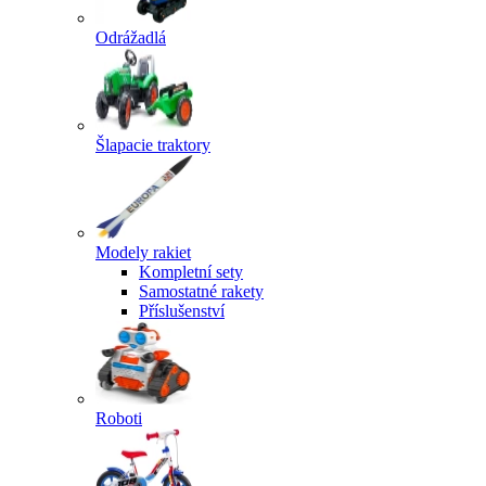
Odrážadlá
Šlapacie traktory
Modely rakiet
Kompletní sety
Samostatné rakety
Příslušenství
Roboti