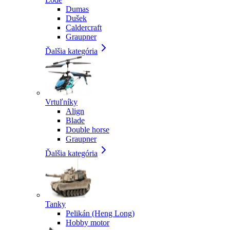
Dumas
Dušek
Caldercraft
Graupner
Ďalšia kategória
Vrtuľníky
Align
Blade
Double horse
Graupner
Ďalšia kategória
Tanky
Pelikán (Heng Long)
Hobby motor