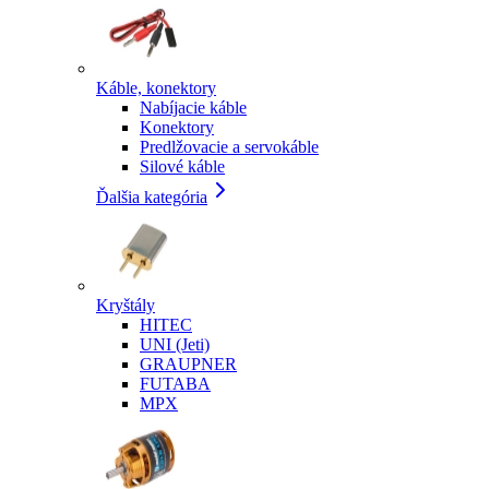
Káble, konektory
Nabíjacie káble
Konektory
Predlžovacie a servokáble
Silové káble
Ďalšia kategória
Kryštály
HITEC
UNI (Jeti)
GRAUPNER
FUTABA
MPX