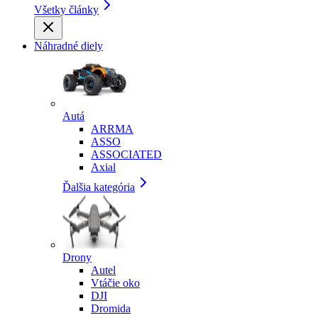
Všetky články
Náhradné diely
Autá
ARRMA
ASSO
ASSOCIATED
Axial
Ďalšia kategória
Drony
Autel
Vtáčie oko
DJI
Dromida