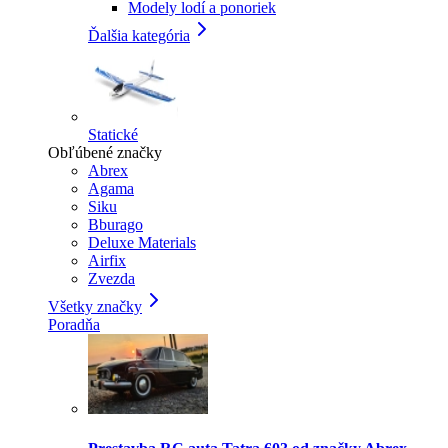
Modely lodí a ponoriek
Ďalšia kategória
Statické
Obľúbené značky
Abrex
Agama
Siku
Bburago
Deluxe Materials
Airfix
Zvezda
Všetky značky
Poradňa