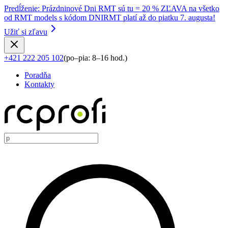
Predĺženie
:
Prázdninové Dni RMT sú tu = 20 % ZĽAVA na všetko
od RMT models s kódom DNIRMT platí až do piatku 7. augusta!
Užiť si zľavu
+421 222 205 102
(
po–pia: 8–16 hod.
)
Poradňa
Kontakty