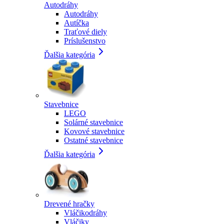
Autodráhy
Autodráhy
Autíčka
Traťové diely
Príslušenstvo
Ďalšia kategória
Stavebnice
LEGO
Solárné stavebnice
Kovové stavebnice
Ostatné stavebnice
Ďalšia kategória
Drevené hračky
Vláčikodráhy
Vláčiky