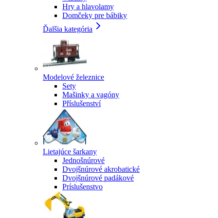
Hry a hlavolamy
Domčeky pre bábiky
Ďalšia kategória
Modelové železnice
Sety
Mašinky a vagóny
Příslušenství
Lietajúce šarkany
Jednošnúrové
Dvojšnúrové akrobatické
Dvojšnúrové padákové
Príslušenstvo