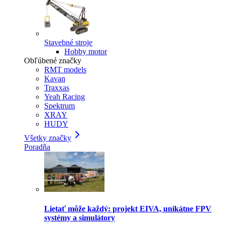
Stavebné stroje
Hobby motor
Obľúbené značky
RMT models
Kavan
Traxxas
Yeah Racing
Spektrum
XRAY
HUDY
Všetky značky
Poradňa
Lietať môže každý: projekt EIVA, unikátne FPV
systémy a simulátory