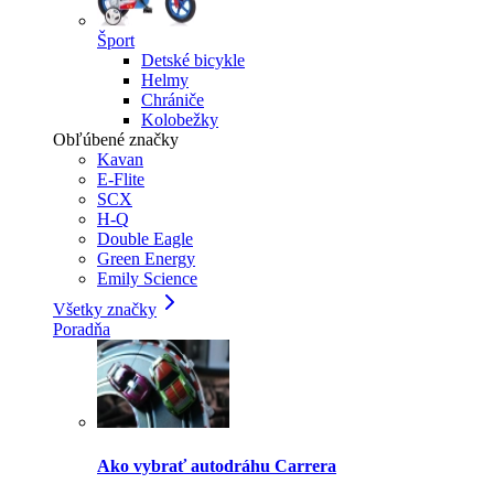
Šport
Detské bicykle
Helmy
Chrániče
Kolobežky
Obľúbené značky
Kavan
E-Flite
SCX
H-Q
Double Eagle
Green Energy
Emily Science
Všetky značky
Poradňa
Ako vybrať autodráhu Carrera