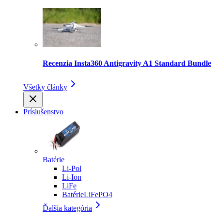
Recenzia Insta360 Antigravity A1 Standard Bundle
Všetky články
Príslušenstvo
Batérie
Li-Pol
Li-Ion
LiFe
BatérieLiFePO4
Ďalšia kategória