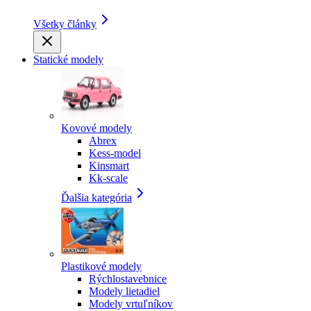
Všetky články
Statické modely
Kovové modely
Abrex
Kess-model
Kinsmart
Kk-scale
Ďalšia kategória
Plastikové modely
Rýchlostavebnice
Modely lietadiel
Modely vrtuľníkov