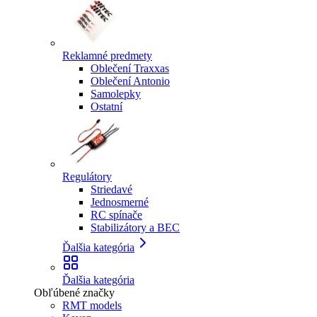
Reklamné predmety
Oblečení Traxxas
Oblečení Antonio
Samolepky
Ostatní
Regulátory
Striedavé
Jednosmerné
RC spínače
Stabilizátory a BEC
Ďalšia kategória
Ďalšia kategória
Obľúbené značky
RMT models