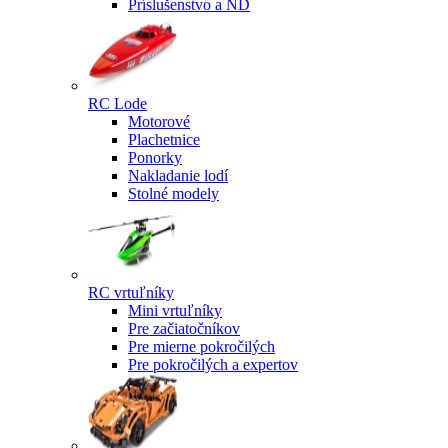
Príslušenstvo a ND
RC Lode
Motorové
Plachetnice
Ponorky
Nakladanie lodí
Stolné modely
RC vrtuľníky
Mini vrtuľníky
Pre začiatočníkov
Pre mierne pokročilých
Pre pokročilých a expertov