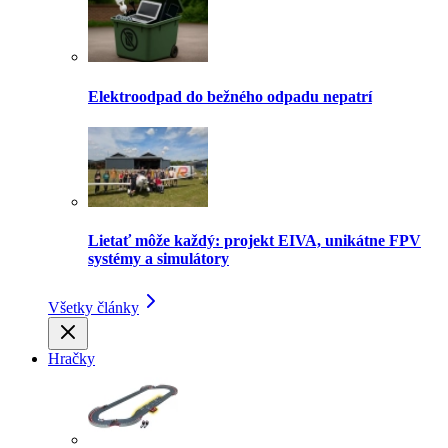
Elektroodpad do bežného odpadu nepatrí
Lietať môže každý: projekt EIVA, unikátne FPV
systémy a simulátory
Všetky články
Hračky