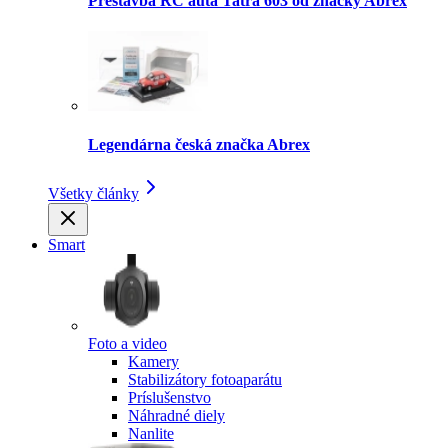
Prestavba RC auta Tatra 603 od značky Abrex
Legendárna česká značka Abrex
Všetky články
Smart
Foto a video
Kamery
Stabilizátory fotoaparátu
Príslušenstvo
Náhradné diely
Nanlite