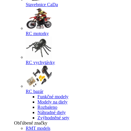
Stavebnice CaDa
RC motorky
RC vychytávky
RC bazár
Funkčné modely
Modely na diely
Rozbaleno
Náhradné diely
Zvýhodněné sety
Obľúbené značky
RMT models