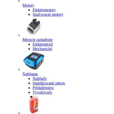
Motory
Elektromotory
Spaľovacie motory
Meracie zariadenie
Elektronické
Mechanické
Nabíjanie
Nabíjače
Stabilizované zdroje
Príslušenstvo
Vyvažovače