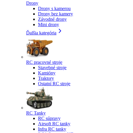
Drony
Drony s kamerou
Drony bez kamery
Závodné drony
Mini drony
Ďalšia kategória
RC pracovné stroje
Stavebné stroje
Kamióny
Traktory
Ostatní RC stroje
RC Tanky
RC súpravy
Airsoft RC tanky
Infra RC tanky