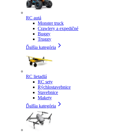
RC autá
Monster truck
Crawlery a expedičné
Buggy
Truggy
Ďalšia kategória
RC lietadlá
RC sety
Rýchlostavebnice
Stavebnice
Makety
Ďalšia kategória