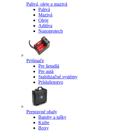
Palivá, oleje a mazivá
Palivá
Mazivá
Oleje
Aditíva
Nanoprotech
Prijímače
Pre lietadlá
Pre autá
Stabilizačné systémy
Príslušenstvo
Prepravné obaly
Batohy a tašky
Kufre
Boxy