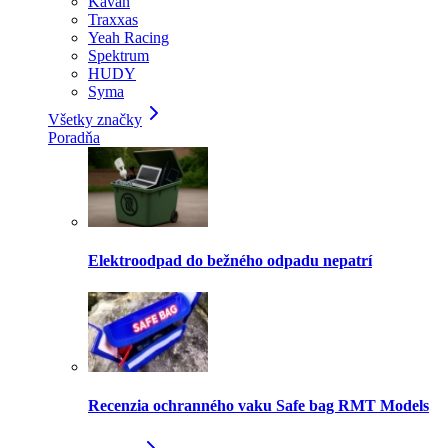
Kavan
Traxxas
Yeah Racing
Spektrum
HUDY
Syma
Všetky značky
Poradňa
Elektroodpad do bežného odpadu nepatrí
Recenzia ochranného vaku Safe bag RMT Models