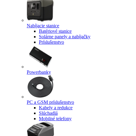
Nabíjacie stanice
Batériové stanice
Solárne panely a nabíjačky
Príslušenstvo
Powerbanky
PC a GSM príslušenstvo
Kabely a redukce
Slúchadlá
Mobilné telefony