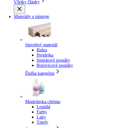
Všetky články
Materiály a nástroje
Stavebný materiál
Balza
Preglejka
Smrekové nosníky
Borovicové nosníky
Ďalšia kategória
Modelárska chémia
Lepidlá
Farby
Laky
Tmely