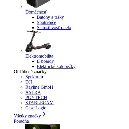
Domácnosť
Batohy a tašky
Spotrebiče
Starostlivosť o telo
Elektromobilita
E-boardy
Elektrické kolobežky
Obľúbené značky
Spektrum
DJI
Rayline GmbH
ASTRA
PGYTECH
STABLECAM
Case Logic
Všetky značky
Poradňa