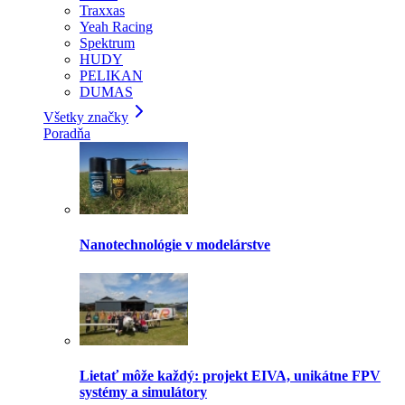
Traxxas
Yeah Racing
Spektrum
HUDY
PELIKAN
DUMAS
Všetky značky
Poradňa
Nanotechnológie v modelárstve
Lietať môže každý: projekt EIVA, unikátne FPV
systémy a simulátory