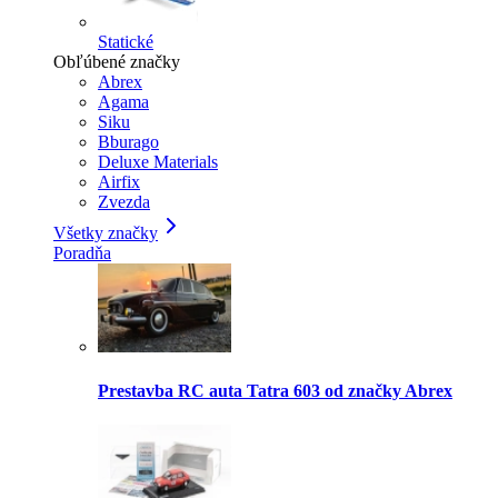
Statické
Obľúbené značky
Abrex
Agama
Siku
Bburago
Deluxe Materials
Airfix
Zvezda
Všetky značky
Poradňa
Prestavba RC auta Tatra 603 od značky Abrex