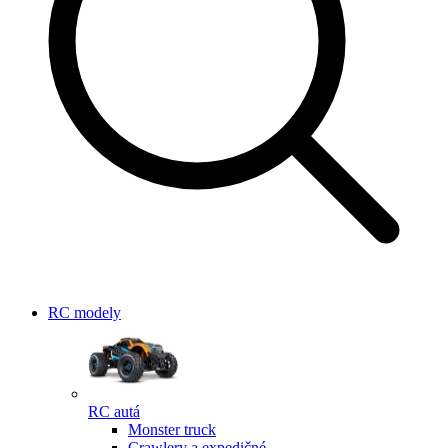
RC modely
RC autá
Monster truck
Crawlery a expedičné