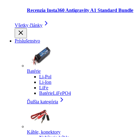
Recenzia Insta360 Antigravity A1 Standard Bundle
Všetky články
Príslušenstvo
Batérie
Li-Pol
Li-Ion
LiFe
BatérieLiFePO4
Ďalšia kategória
Káble, konektory