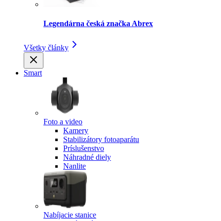
Legendárna česká značka Abrex
Všetky články
Smart
Foto a video
Kamery
Stabilizátory fotoaparátu
Príslušenstvo
Náhradné diely
Nanlite
Nabíjacie stanice