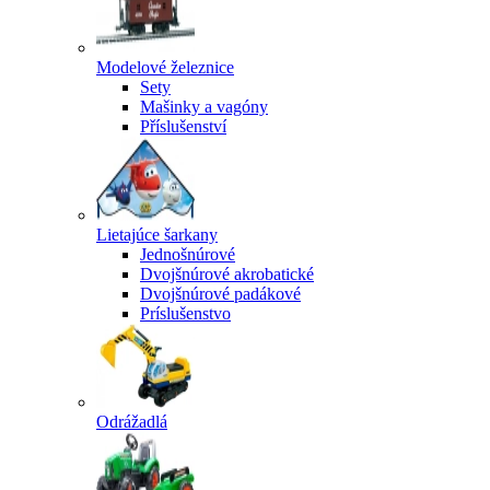
Modelové železnice
Sety
Mašinky a vagóny
Příslušenství
Lietajúce šarkany
Jednošnúrové
Dvojšnúrové akrobatické
Dvojšnúrové padákové
Príslušenstvo
Odrážadlá