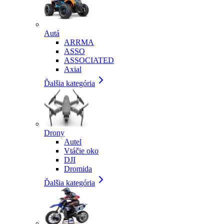
Autá
ARRMA
ASSO
ASSOCIATED
Axial
Ďalšia kategória
Drony
Autel
Vtáčie oko
DJI
Dromida
Ďalšia kategória