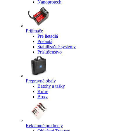
Nanoprotech
Prijímače
Pre lietadlá
Pre autá
Stabilizačné systémy
Príslušenstvo
Prepravné obaly
Batohy a tašky
Kufre
Boxy
Reklamné predmety
Oblečení Traxxas