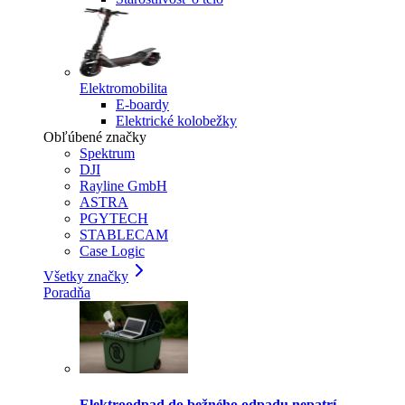
Elektromobilita
E-boardy
Elektrické kolobežky
Obľúbené značky
Spektrum
DJI
Rayline GmbH
ASTRA
PGYTECH
STABLECAM
Case Logic
Všetky značky
Poradňa
Elektroodpad do bežného odpadu nepatrí