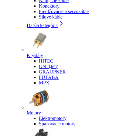
Nabíjacie káble
Konektory
Predlžovacie a servokáble
Silové káble
Ďalšia kategória
Kryštály
HITEC
UNI (Jeti)
GRAUPNER
FUTABA
MPX
Motory
Elektromotory
Spaľovacie motory