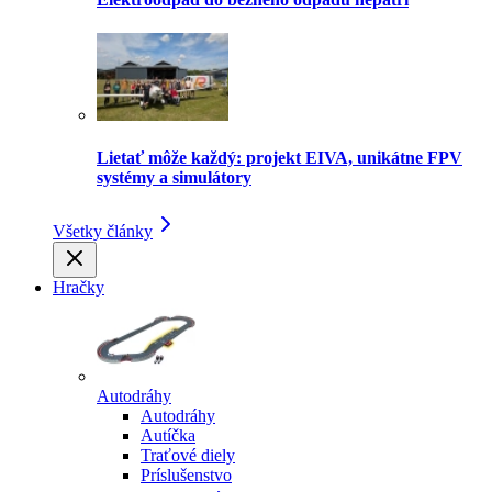
Lietať môže každý: projekt EIVA, unikátne FPV
systémy a simulátory
Všetky články
Hračky
Autodráhy
Autodráhy
Autíčka
Traťové diely
Príslušenstvo