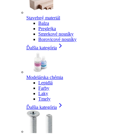
Stavebný materiál
Balza
Preglejka
Smrekové nosníky
Borovicové nosníky
Ďalšia kategória
Modelárska chémia
Lepidlá
Farby
Laky
Tmely
Ďalšia kategória