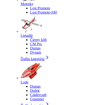
Motorky
Losi Promoto
Losi Promoto-SM
Lietadlá
Čierny kôň
CM Pro
Dumas
Dynam
Ďalšia kategória
Lode
Dumas
Dušek
Caldercraft
Graupner