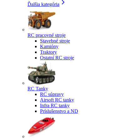
Ďalšia kategória
RC pracovné stroje
Stavebné stroje
Kamióny
Traktory
Ostatní RC stroje
RC Tanky
RC súpravy
Airsoft RC tanky
Infra RC tanky
Príslušenstvo a ND