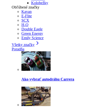
Kolobežky
Obľúbené značky
Kavan
E-Flite
SCX
H-Q
Double Eagle
Green Energy
Emily Science
Všetky značky
Poradňa
Ako vybrať autodráhu Carrera