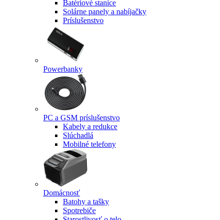
Batériové stanice
Solárne panely a nabíjačky
Príslušenstvo
Powerbanky
PC a GSM príslušenstvo
Kabely a redukce
Slúchadlá
Mobilné telefony
Domácnosť
Batohy a tašky
Spotrebiče
Starostlivosť o telo