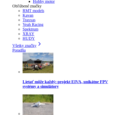
Hobby motor
Obľúbené značky
RMT models
Kavan
Traxxas
Yeah Racing
Spektrum
XRAY
HUDY
Všetky značky
Poradňa
Lietať môže každý: projekt EIVA, unikátne FPV
systémy a simulátory