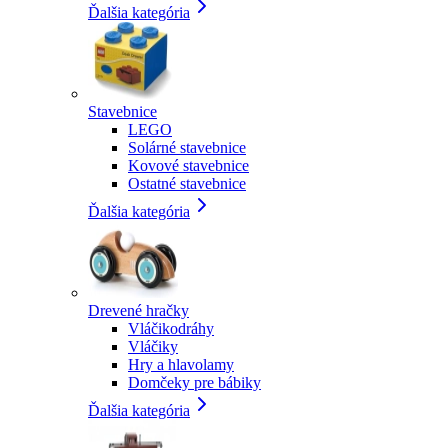
Ďalšia kategória
Stavebnice
LEGO
Solárné stavebnice
Kovové stavebnice
Ostatné stavebnice
Ďalšia kategória
Drevené hračky
Vláčikodráhy
Vláčiky
Hry a hlavolamy
Domčeky pre bábiky
Ďalšia kategória