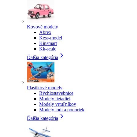
Kovové modely
Abrex
Kess-model
Kinsmart
Kk-scale
Ďalšia kategória
Plastikové modely
Rýchlostavebnice
Modely lietadiel
Modely vrtuľníkov
Modely lodí a ponoriek
Ďalšia kategória