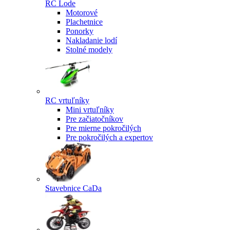
RC Lode
Motorové
Plachetnice
Ponorky
Nakladanie lodí
Stolné modely
RC vrtuľníky
Mini vrtuľníky
Pre začiatočníkov
Pre mierne pokročilých
Pre pokročilých a expertov
Stavebnice CaDa