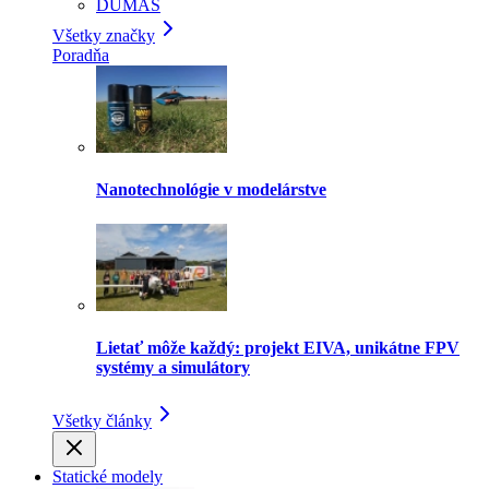
DUMAS
Všetky značky
Poradňa
Nanotechnológie v modelárstve
Lietať môže každý: projekt EIVA, unikátne FPV
systémy a simulátory
Všetky články
Statické modely