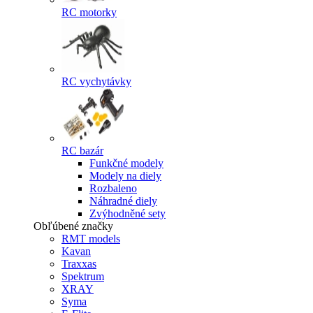
RC motorky
RC vychytávky
RC bazár
Funkčné modely
Modely na diely
Rozbaleno
Náhradné diely
Zvýhodněné sety
Obľúbené značky
RMT models
Kavan
Traxxas
Spektrum
XRAY
Syma