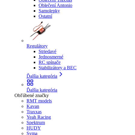
Oblečení Antonio
Samolepky
Ostatní
Regulátory
Striedavé
Jednosmerné
RC spínače
Stabilizátory a BEC
Ďalšia kategória
Ďalšia kategória
Obľúbené značky
RMT models
Kavan
Traxxas
Yeah Racing
Spektrum
HUDY
Syma