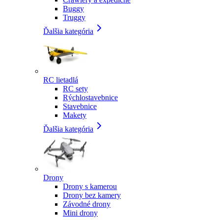
Buggy
Truggy
Ďalšia kategória
RC lietadlá
RC sety
Rýchlostavebnice
Stavebnice
Makety
Ďalšia kategória
Drony
Drony s kamerou
Drony bez kamery
Závodné drony
Mini drony