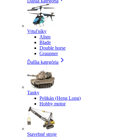
Ďalšia kategória
Vrtuľníky
Align
Blade
Double horse
Graupner
Ďalšia kategória
Tanky
Pelikán (Heng Long)
Hobby motor
Stavebné stroje