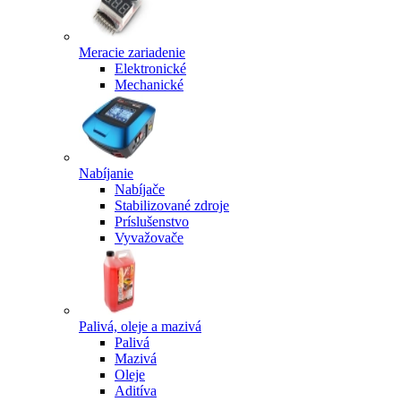
Meracie zariadenie
Elektronické
Mechanické
Nabíjanie
Nabíjače
Stabilizované zdroje
Príslušenstvo
Vyvažovače
Palivá, oleje a mazivá
Palivá
Mazivá
Oleje
Aditíva