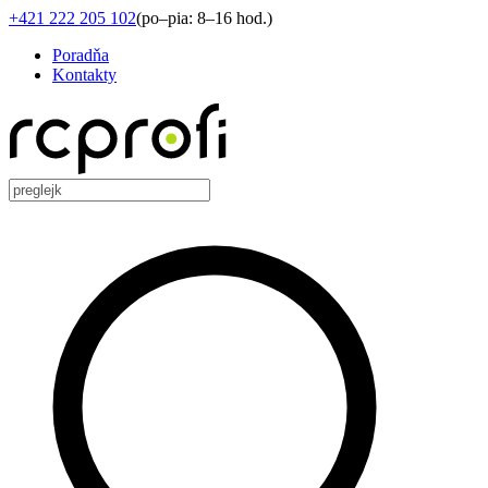
+421 222 205 102
(
po–pia: 8–16 hod.
)
Poradňa
Kontakty