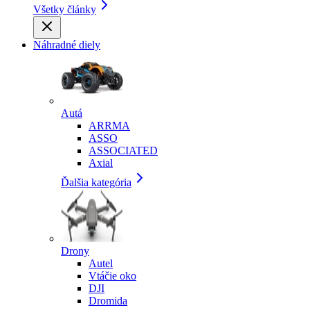
Všetky články
Náhradné diely
Autá
ARRMA
ASSO
ASSOCIATED
Axial
Ďalšia kategória
Drony
Autel
Vtáčie oko
DJI
Dromida