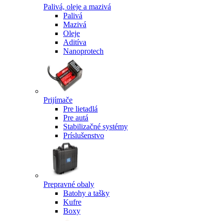
Palivá, oleje a mazivá
Palivá
Mazivá
Oleje
Aditíva
Nanoprotech
Prijímače
Pre lietadlá
Pre autá
Stabilizačné systémy
Príslušenstvo
Prepravné obaly
Batohy a tašky
Kufre
Boxy