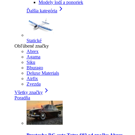
Modely lodí a ponoriek
Ďalšia kategória
Statické
Obľúbené značky
Abrex
Agama
Siku
Bburago
Deluxe Materials
Airfix
Zvezda
Všetky značky
Poradňa