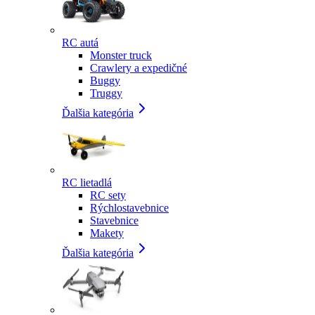
RC autá
Monster truck
Crawlery a expedičné
Buggy
Truggy
Ďalšia kategória
RC lietadlá
RC sety
Rýchlostavebnice
Stavebnice
Makety
Ďalšia kategória