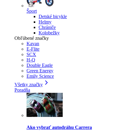
Šport
Detské bicykle
Helmy
Chrániče
Kolobežky
Obľúbené značky
Kavan
E-Flite
SCX
H-Q
Double Eagle
Green Energy
Emily Science
Všetky značky
Poradňa
Ako vybrať autodráhu Carrera