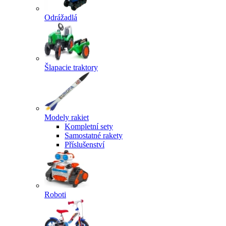
Odrážadlá
Šlapacie traktory
Modely rakiet
Kompletní sety
Samostatné rakety
Příslušenství
Roboti