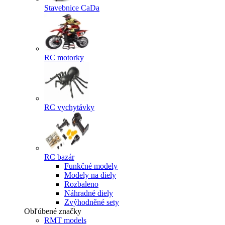
Stavebnice CaDa
RC motorky
RC vychytávky
RC bazár
Funkčné modely
Modely na diely
Rozbaleno
Náhradné diely
Zvýhodněné sety
Obľúbené značky
RMT models