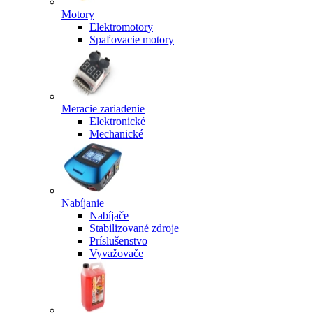
Motory
Elektromotory
Spaľovacie motory
Meracie zariadenie
Elektronické
Mechanické
Nabíjanie
Nabíjače
Stabilizované zdroje
Príslušenstvo
Vyvažovače