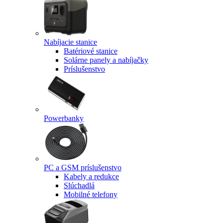
Nabíjacie stanice
Batériové stanice
Solárne panely a nabíjačky
Príslušenstvo
Powerbanky
PC a GSM príslušenstvo
Kabely a redukce
Slúchadlá
Mobilné telefony