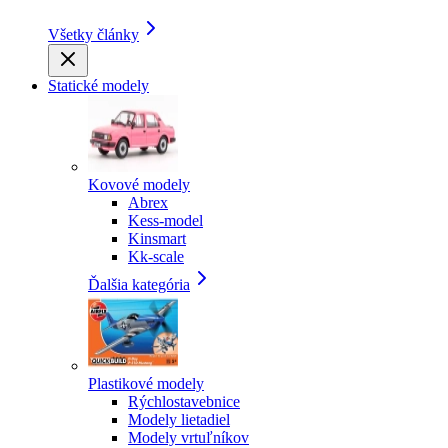
Všetky články
Statické modely
Kovové modely
Abrex
Kess-model
Kinsmart
Kk-scale
Ďalšia kategória
Plastikové modely
Rýchlostavebnice
Modely lietadiel
Modely vrtuľníkov