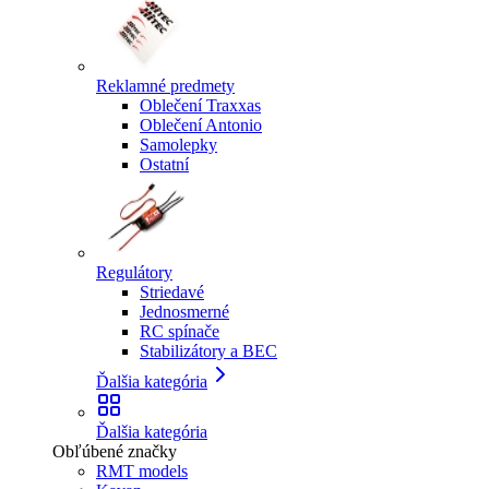
Reklamné predmety
Oblečení Traxxas
Oblečení Antonio
Samolepky
Ostatní
Regulátory
Striedavé
Jednosmerné
RC spínače
Stabilizátory a BEC
Ďalšia kategória
Ďalšia kategória
Obľúbené značky
RMT models