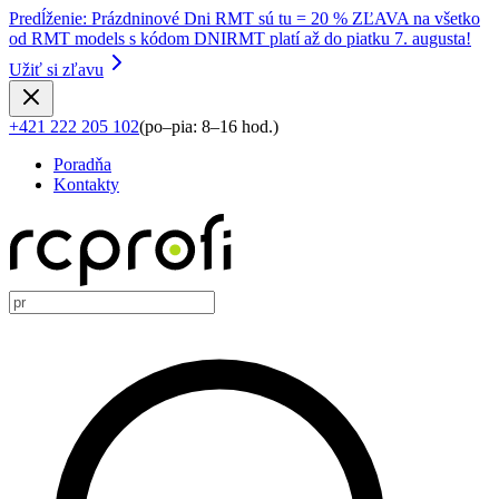
Predĺženie
:
Prázdninové Dni RMT sú tu = 20 % ZĽAVA na všetko
od RMT models s kódom DNIRMT platí až do piatku 7. augusta!
Užiť si zľavu
+421 222 205 102
(
po–pia: 8–16 hod.
)
Poradňa
Kontakty