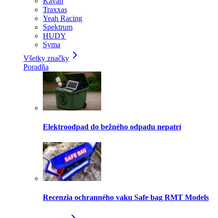
Kavan
Traxxas
Yeah Racing
Spektrum
HUDY
Syma
Všetky značky
Poradňa
Elektroodpad do bežného odpadu nepatrí
Recenzia ochranného vaku Safe bag RMT Models