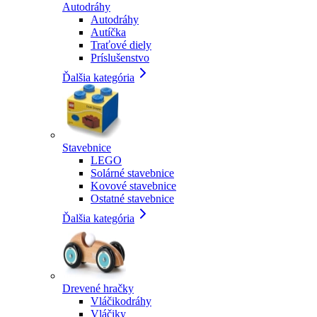
Autodráhy
Autodráhy
Autíčka
Traťové diely
Príslušenstvo
Ďalšia kategória
Stavebnice
LEGO
Solárné stavebnice
Kovové stavebnice
Ostatné stavebnice
Ďalšia kategória
Drevené hračky
Vláčikodráhy
Vláčiky