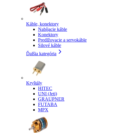
Káble, konektory
Nabíjacie káble
Konektory
Predlžovacie a servokáble
Silové káble
Ďalšia kategória
Kryštály
HITEC
UNI (Jeti)
GRAUPNER
FUTABA
MPX