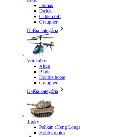
Dumas
Dušek
Caldercraft
Graupner
Ďalšia kategória
Vrtuľníky
Align
Blade
Double horse
Graupner
Ďalšia kategória
Tanky
Pelikán (Heng Long)
Hobby motor