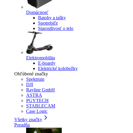
Domácnosť
Batohy a tašky
Spotrebiče
Starostlivosť o telo
Elektromobilita
E-boardy
Elektrické kolobežky
Obľúbené značky
Spektrum
DJI
Rayline GmbH
ASTRA
PGYTECH
STABLECAM
Case Logic
Všetky značky
Poradňa