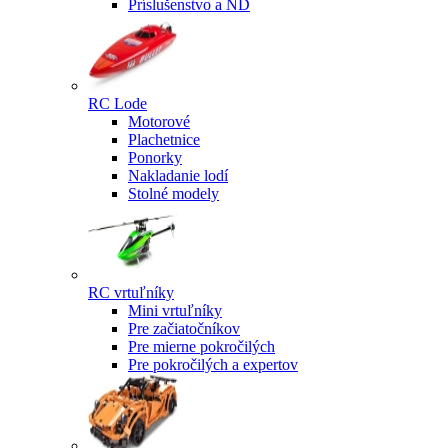
Príslušenstvo a ND
RC Lode
Motorové
Plachetnice
Ponorky
Nakladanie lodí
Stolné modely
RC vrtuľníky
Mini vrtuľníky
Pre začiatočníkov
Pre mierne pokročilých
Pre pokročilých a expertov