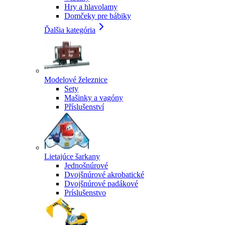
Hry a hlavolamy
Domčeky pre bábiky
Ďalšia kategória
Modelové železnice
Sety
Mašinky a vagóny
Příslušenství
Lietajúce šarkany
Jednošnúrové
Dvojšnúrové akrobatické
Dvojšnúrové padákové
Príslušenstvo