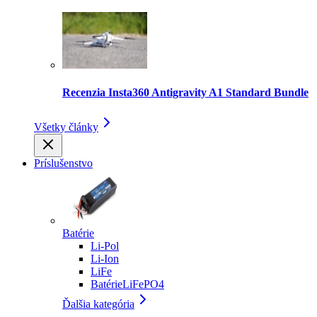
Recenzia Insta360 Antigravity A1 Standard Bundle
Všetky články
Príslušenstvo
Batérie
Li-Pol
Li-Ion
LiFe
BatérieLiFePO4
Ďalšia kategória