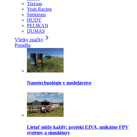
Traxxas
Yeah Racing
Spektrum
HUDY
PELIKAN
DUMAS
Všetky značky
Poradňa
Nanotechnológie v modelárstve
Lietať môže každý: projekt EIVA, unikátne FPV
systémy a simulátory