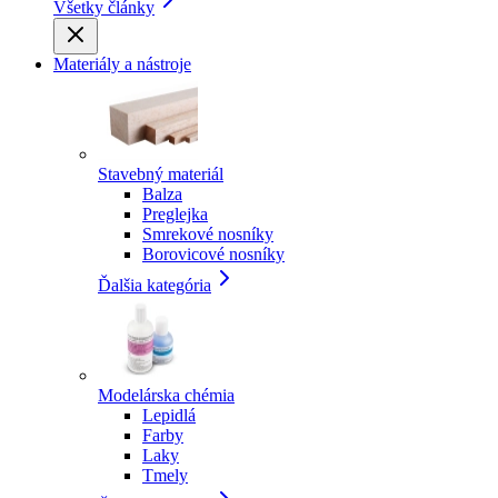
Všetky články
Materiály a nástroje
Stavebný materiál
Balza
Preglejka
Smrekové nosníky
Borovicové nosníky
Ďalšia kategória
Modelárska chémia
Lepidlá
Farby
Laky
Tmely