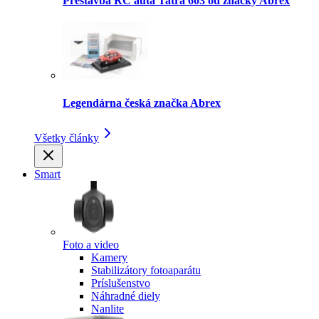
Prestavba RC auta Tatra 603 od značky Abrex
Legendárna česká značka Abrex
Všetky články
Smart
Foto a video
Kamery
Stabilizátory fotoaparátu
Príslušenstvo
Náhradné diely
Nanlite