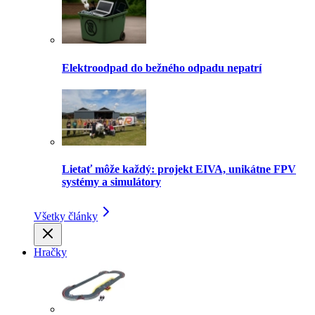
Elektroodpad do bežného odpadu nepatrí
Lietať môže každý: projekt EIVA, unikátne FPV
systémy a simulátory
Všetky články
Hračky