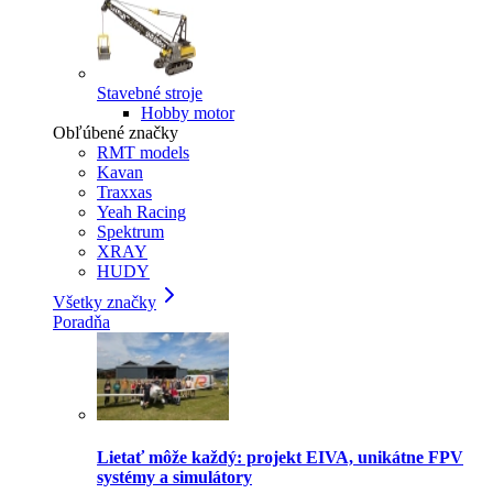
Stavebné stroje
Hobby motor
Obľúbené značky
RMT models
Kavan
Traxxas
Yeah Racing
Spektrum
XRAY
HUDY
Všetky značky
Poradňa
Lietať môže každý: projekt EIVA, unikátne FPV
systémy a simulátory