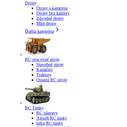
Drony
Drony s kamerou
Drony bez kamery
Závodné drony
Mini drony
Ďalšia kategória
RC pracovné stroje
Stavebné stroje
Kamióny
Traktory
Ostatní RC stroje
RC Tanky
RC súpravy
Airsoft RC tanky
Infra RC tanky