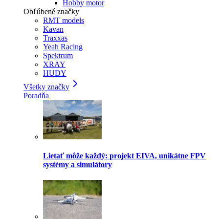
Hobby motor
Obľúbené značky
RMT models
Kavan
Traxxas
Yeah Racing
Spektrum
XRAY
HUDY
Všetky značky
Poradňa
Lietať môže každý: projekt EIVA, unikátne FPV
systémy a simulátory