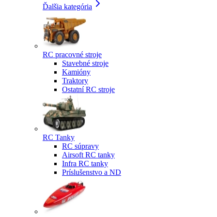
Ďalšia kategória
RC pracovné stroje
Stavebné stroje
Kamióny
Traktory
Ostatní RC stroje
RC Tanky
RC súpravy
Airsoft RC tanky
Infra RC tanky
Príslušenstvo a ND