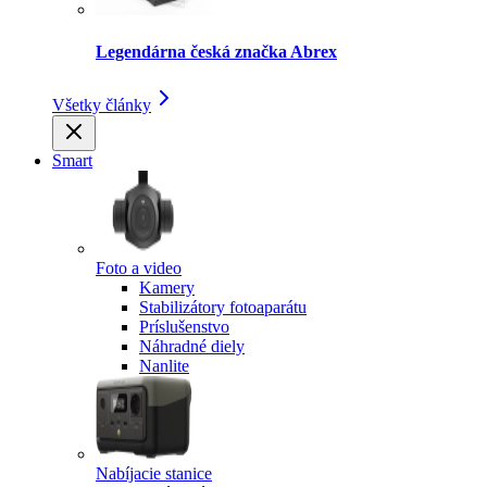
Legendárna česká značka Abrex
Všetky články
Smart
Foto a video
Kamery
Stabilizátory fotoaparátu
Príslušenstvo
Náhradné diely
Nanlite
Nabíjacie stanice