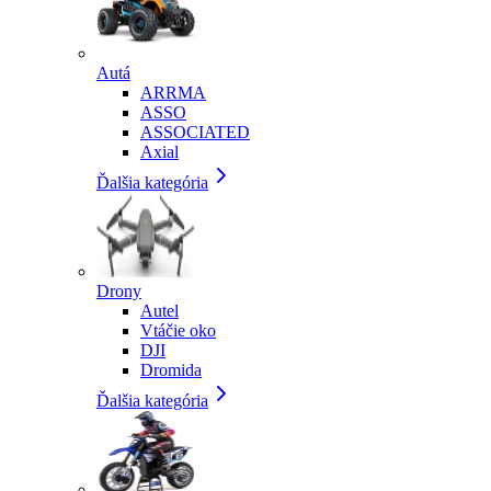
Autá
ARRMA
ASSO
ASSOCIATED
Axial
Ďalšia kategória
Drony
Autel
Vtáčie oko
DJI
Dromida
Ďalšia kategória