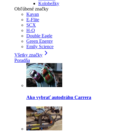
Kolobežky
Obľúbené značky
Kavan
E-Flite
SCX
H-Q
Double Eagle
Green Energy
Emily Science
Všetky značky
Poradňa
Ako vybrať autodráhu Carrera