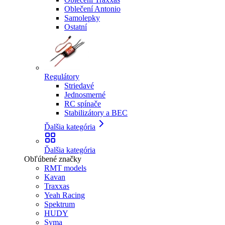
Oblečení Antonio
Samolepky
Ostatní
Regulátory
Striedavé
Jednosmerné
RC spínače
Stabilizátory a BEC
Ďalšia kategória
Ďalšia kategória
Obľúbené značky
RMT models
Kavan
Traxxas
Yeah Racing
Spektrum
HUDY
Syma