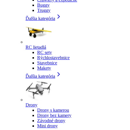
Buggy
Truggy
Ďalšia kategória
RC lietadlá
RC sety
Rýchlostavebnice
Stavebnice
Makety
Ďalšia kategória
Drony
Drony s kamerou
Drony bez kamery
Závodné drony
Mini drony