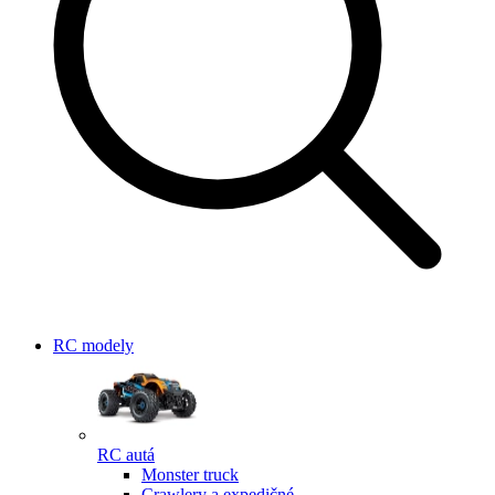
RC modely
RC autá
Monster truck
Crawlery a expedičné