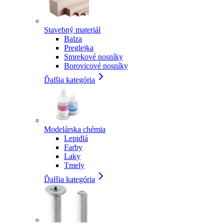
Stavebný materiál
Balza
Preglejka
Smrekové nosníky
Borovicové nosníky
Ďalšia kategória
Modelárska chémia
Lepidlá
Farby
Laky
Tmely
Ďalšia kategória