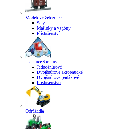
Modelové železnice
Sety
Mašinky a vagóny
Příslušenství
Lietajúce šarkany
Jednošnúrové
Dvojšnúrové akrobatické
Dvojšnúrové padákové
Príslušenstvo
Odrážadlá