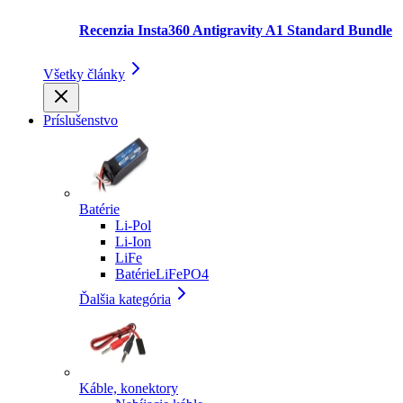
Recenzia Insta360 Antigravity A1 Standard Bundle
Všetky články
Príslušenstvo
Batérie
Li-Pol
Li-Ion
LiFe
BatérieLiFePO4
Ďalšia kategória
Káble, konektory