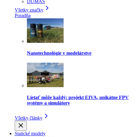
DUMAS
Všetky značky
Poradňa
Nanotechnológie v modelárstve
Lietať môže každý: projekt EIVA, unikátne FPV
systémy a simulátory
Všetky články
Statické modely