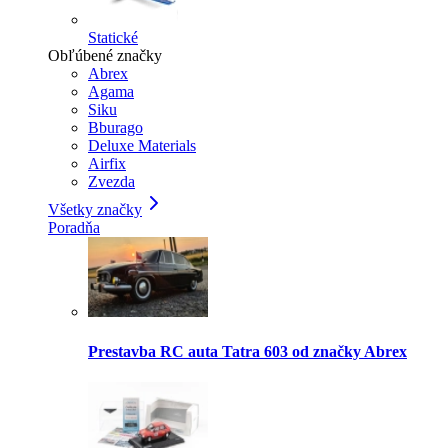
Statické
Obľúbené značky
Abrex
Agama
Siku
Bburago
Deluxe Materials
Airfix
Zvezda
Všetky značky
Poradňa
Prestavba RC auta Tatra 603 od značky Abrex