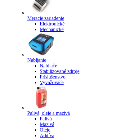
Meracie zariadenie
Elektronické
Mechanické
Nabíjanie
Nabíjače
Stabilizované zdroje
Príslušenstvo
Vyvažovače
Palivá, oleje a mazivá
Palivá
Mazivá
Oleje
Aditíva