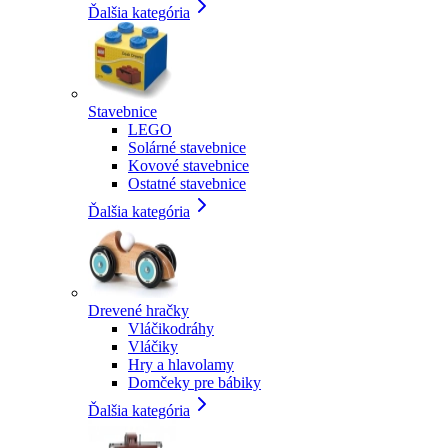
Ďalšia kategória
Stavebnice
LEGO
Solárné stavebnice
Kovové stavebnice
Ostatné stavebnice
Ďalšia kategória
Drevené hračky
Vláčikodráhy
Vláčiky
Hry a hlavolamy
Domčeky pre bábiky
Ďalšia kategória