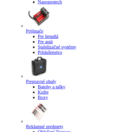
Nanoprotech
Prijímače
Pre lietadlá
Pre autá
Stabilizačné systémy
Príslušenstvo
Prepravné obaly
Batohy a tašky
Kufre
Boxy
Reklamné predmety
Oblečení Traxxas