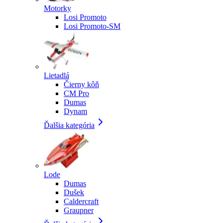
Motorky
Losi Promoto
Losi Promoto-SM
Lietadlá
Čierny kôň
CM Pro
Dumas
Dynam
Ďalšia kategória
Lode
Dumas
Dušek
Caldercraft
Graupner