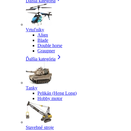
Ďalšia kategória
Vrtuľníky
Align
Blade
Double horse
Graupner
Ďalšia kategória
Tanky
Pelikán (Heng Long)
Hobby motor
Stavebné stroje