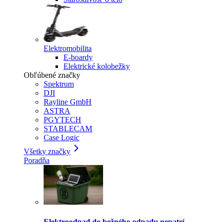
Elektromobilita
E-boardy
Elektrické kolobežky
Obľúbené značky
Spektrum
DJI
Rayline GmbH
ASTRA
PGYTECH
STABLECAM
Case Logic
Všetky značky
Poradňa
Elektroodpad do bežného odpadu nepatrí