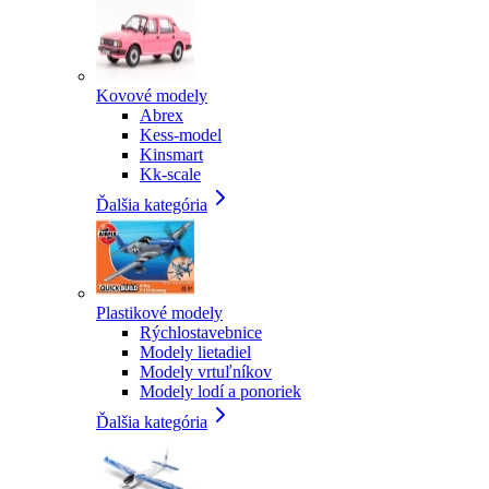
Kovové modely
Abrex
Kess-model
Kinsmart
Kk-scale
Ďalšia kategória
Plastikové modely
Rýchlostavebnice
Modely lietadiel
Modely vrtuľníkov
Modely lodí a ponoriek
Ďalšia kategória