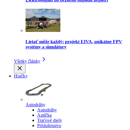
Lietať môže každý: projekt EIVA, unikátne FPV
systémy a simulátory
Všetky články
Hračky
Autodráhy
Autodráhy
Autíčka
Traťové diely
Príslušenstvo