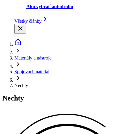
Ako vybrať autodráhu
Všetky články
Materiály a nástroje
Spojovací materiál
Nechty
Nechty