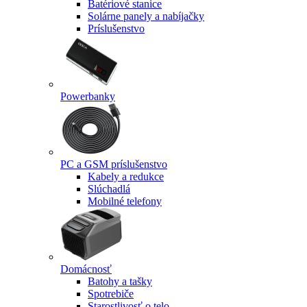
Batériové stanice
Solárne panely a nabíjačky
Príslušenstvo
Powerbanky
PC a GSM príslušenstvo
Kabely a redukce
Slúchadlá
Mobilné telefony
Domácnosť
Batohy a tašky
Spotrebiče
Starostlivosť o telo