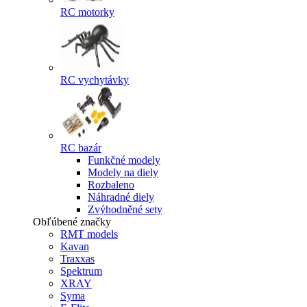
RC motorky
RC vychytávky
RC bazár
Funkčné modely
Modely na diely
Rozbaleno
Náhradné diely
Zvýhodněné sety
Obľúbené značky
RMT models
Kavan
Traxxas
Spektrum
XRAY
Syma