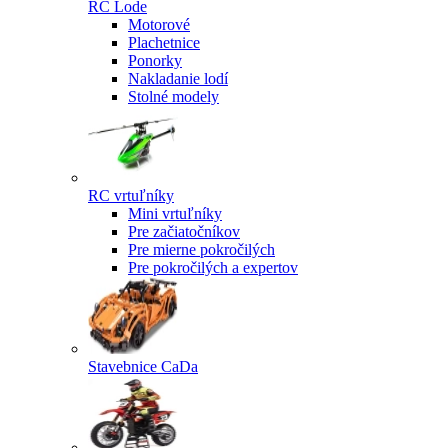
RC Lode
Motorové
Plachetnice
Ponorky
Nakladanie lodí
Stolné modely
RC vrtuľníky
Mini vrtuľníky
Pre začiatočníkov
Pre mierne pokročilých
Pre pokročilých a expertov
Stavebnice CaDa