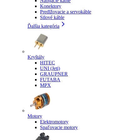
Nabíjacie káble
Konektory
Predlžovacie a servokáble
Silové káble
Ďalšia kategória
Kryštály
HITEC
UNI (Jeti)
GRAUPNER
FUTABA
MPX
Motory
Elektromotory
Spaľovacie motory