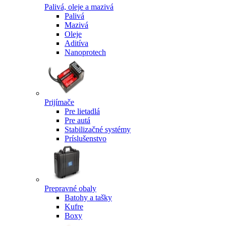
Palivá, oleje a mazivá
Palivá
Mazivá
Oleje
Aditíva
Nanoprotech
Prijímače
Pre lietadlá
Pre autá
Stabilizačné systémy
Príslušenstvo
Prepravné obaly
Batohy a tašky
Kufre
Boxy