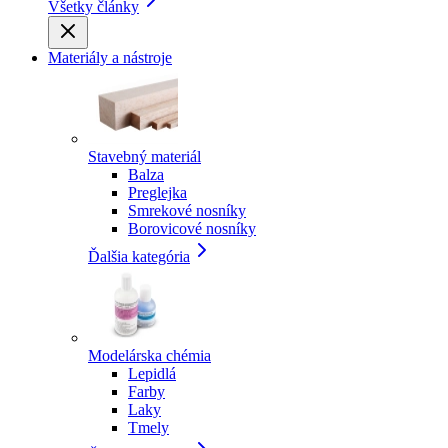
Všetky články
Materiály a nástroje
Stavebný materiál
Balza
Preglejka
Smrekové nosníky
Borovicové nosníky
Ďalšia kategória
Modelárska chémia
Lepidlá
Farby
Laky
Tmely