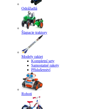
Odrážadlá
Šlapacie traktory
Modely rakiet
Kompletní sety
Samostatné rakety
Příslušenství
Roboti