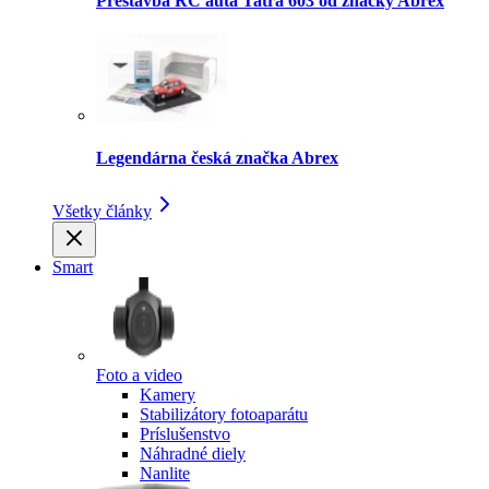
Prestavba RC auta Tatra 603 od značky Abrex
Legendárna česká značka Abrex
Všetky články
Smart
Foto a video
Kamery
Stabilizátory fotoaparátu
Príslušenstvo
Náhradné diely
Nanlite