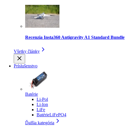
Recenzia Insta360 Antigravity A1 Standard Bundle
Všetky články
Príslušenstvo
Batérie
Li-Pol
Li-Ion
LiFe
BatérieLiFePO4
Ďalšia kategória