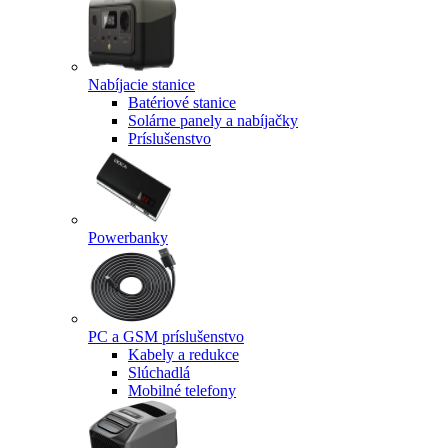
Nabíjacie stanice
Batériové stanice
Solárne panely a nabíjačky
Príslušenstvo
Powerbanky
PC a GSM príslušenstvo
Kabely a redukce
Slúchadlá
Mobilné telefony