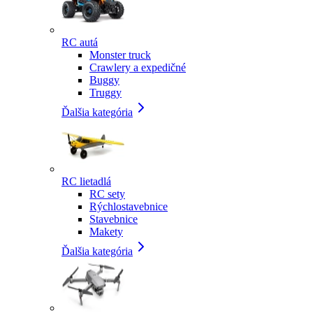
RC autá
Monster truck
Crawlery a expedičné
Buggy
Truggy
Ďalšia kategória
RC lietadlá
RC sety
Rýchlostavebnice
Stavebnice
Makety
Ďalšia kategória