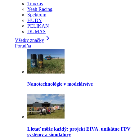
Traxxas
Yeah Racing
Spektrum
HUDY
PELIKAN
DUMAS
Všetky značky
Poradňa
Nanotechnológie v modelárstve
Lietať môže každý: projekt EIVA, unikátne FPV
systémy a simulátory