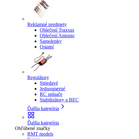
Reklamné predmety
Oblečení Traxxas
Oblečení Antonio
Samolepky
Ostatní
Regulátory
Striedavé
Jednosmerné
RC spínače
Stabilizátory a BEC
Ďalšia kategória
Ďalšia kategória
Obľúbené značky
RMT models