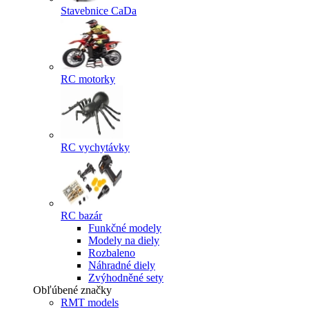
Stavebnice CaDa
RC motorky
RC vychytávky
RC bazár
Funkčné modely
Modely na diely
Rozbaleno
Náhradné diely
Zvýhodněné sety
Obľúbené značky
RMT models