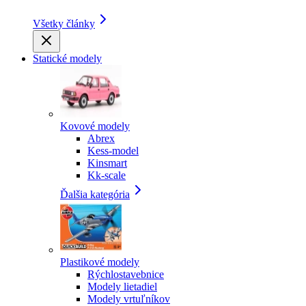
Všetky články
Statické modely
Kovové modely
Abrex
Kess-model
Kinsmart
Kk-scale
Ďalšia kategória
Plastikové modely
Rýchlostavebnice
Modely lietadiel
Modely vrtuľníkov