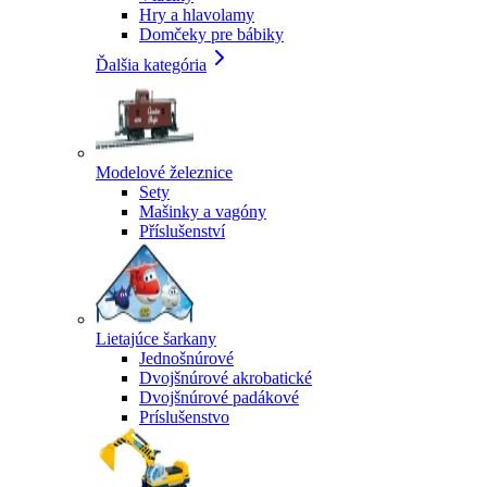
Hry a hlavolamy
Domčeky pre bábiky
Ďalšia kategória
Modelové železnice
Sety
Mašinky a vagóny
Příslušenství
Lietajúce šarkany
Jednošnúrové
Dvojšnúrové akrobatické
Dvojšnúrové padákové
Príslušenstvo