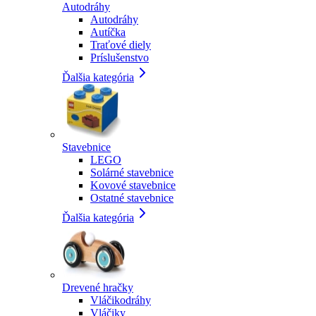
Autodráhy
Autodráhy
Autíčka
Traťové diely
Príslušenstvo
Ďalšia kategória
Stavebnice
LEGO
Solárné stavebnice
Kovové stavebnice
Ostatné stavebnice
Ďalšia kategória
Drevené hračky
Vláčikodráhy
Vláčiky