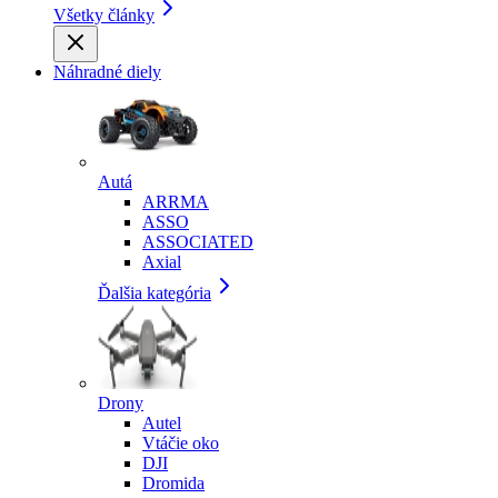
Všetky články
Náhradné diely
Autá
ARRMA
ASSO
ASSOCIATED
Axial
Ďalšia kategória
Drony
Autel
Vtáčie oko
DJI
Dromida