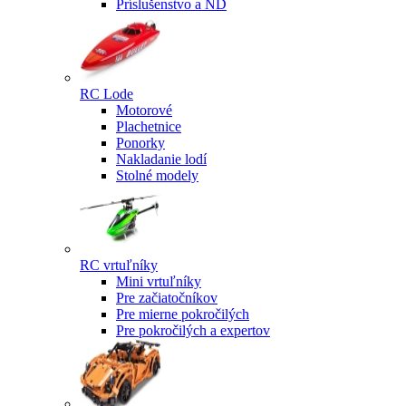
Príslušenstvo a ND
RC Lode
Motorové
Plachetnice
Ponorky
Nakladanie lodí
Stolné modely
RC vrtuľníky
Mini vrtuľníky
Pre začiatočníkov
Pre mierne pokročilých
Pre pokročilých a expertov