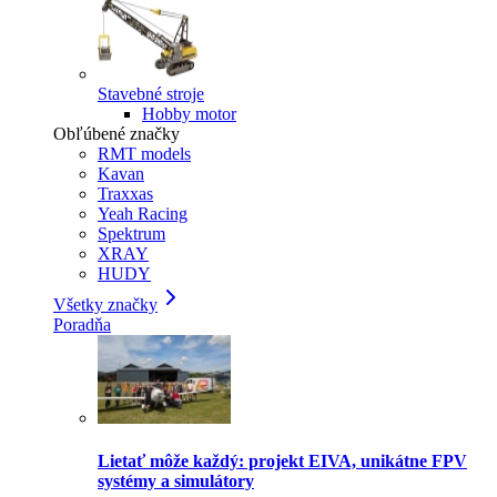
Stavebné stroje
Hobby motor
Obľúbené značky
RMT models
Kavan
Traxxas
Yeah Racing
Spektrum
XRAY
HUDY
Všetky značky
Poradňa
Lietať môže každý: projekt EIVA, unikátne FPV
systémy a simulátory