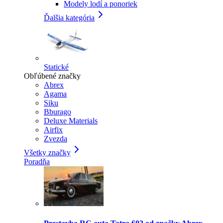
Modely lodí a ponoriek
Ďalšia kategória
Statické
Obľúbené značky
Abrex
Agama
Siku
Bburago
Deluxe Materials
Airfix
Zvezda
Všetky značky
Poradňa