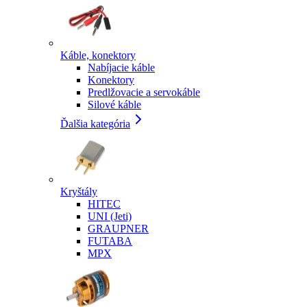
Káble, konektory
Nabíjacie káble
Konektory
Predlžovacie a servokáble
Silové káble
Ďalšia kategória
Kryštály
HITEC
UNI (Jeti)
GRAUPNER
FUTABA
MPX