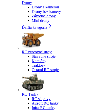
Drony
Drony s kamerou
Drony bez kamery
Závodné drony
Mini drony
Ďalšia kategória
RC pracovné stroje
Stavebné stroje
Kamióny
Traktory
Ostatní RC stroje
RC Tanky
RC súpravy
Airsoft RC tanky
Infra RC tanky