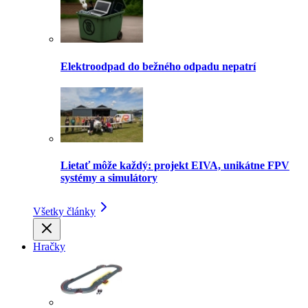
Elektroodpad do bežného odpadu nepatrí
Lietať môže každý: projekt EIVA, unikátne FPV
systémy a simulátory
Všetky články
Hračky