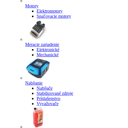
Motory
Elektromotory
Spaľovacie motory
Meracie zariadenie
Elektronické
Mechanické
Nabíjanie
Nabíjače
Stabilizované zdroje
Príslušenstvo
Vyvažovače