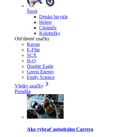
Šport
Detské bicykle
Helmy
Chrániče
Kolobežky
Obľúbené značky
Kavan
E-Flite
SCX
H-Q
Double Eagle
Green Energy
Emily Science
Všetky značky
Poradňa
Ako vybrať autodráhu Carrera