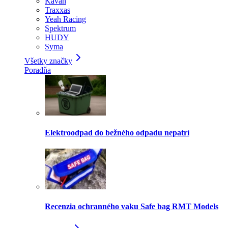
Kavan
Traxxas
Yeah Racing
Spektrum
HUDY
Syma
Všetky značky
Poradňa
Elektroodpad do bežného odpadu nepatrí
Recenzia ochranného vaku Safe bag RMT Models