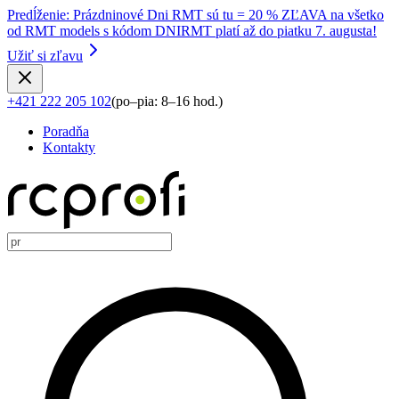
Predĺženie
:
Prázdninové Dni RMT sú tu = 20 % ZĽAVA na všetko
od RMT models s kódom DNIRMT platí až do piatku 7. augusta!
Užiť si zľavu
+421 222 205 102
(
po–pia: 8–16 hod.
)
Poradňa
Kontakty