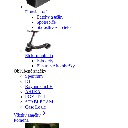
Domácnosť
Batohy a tašky
Spotrebiče
Starostlivosť o telo
Elektromobilita
E-boardy
Elektrické kolobežky
Obľúbené značky
Spektrum
DJI
Rayline GmbH
ASTRA
PGYTECH
STABLECAM
Case Logic
Všetky značky
Poradňa