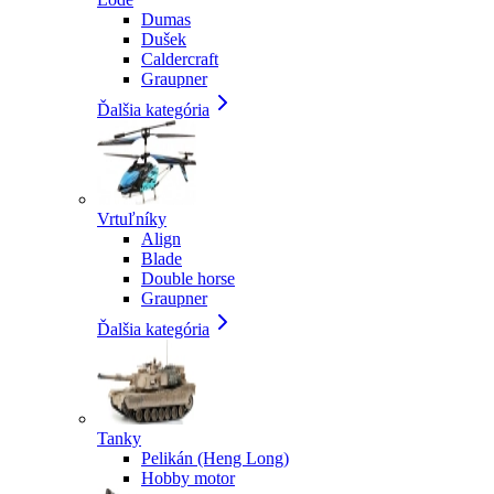
Dumas
Dušek
Caldercraft
Graupner
Ďalšia kategória
Vrtuľníky
Align
Blade
Double horse
Graupner
Ďalšia kategória
Tanky
Pelikán (Heng Long)
Hobby motor