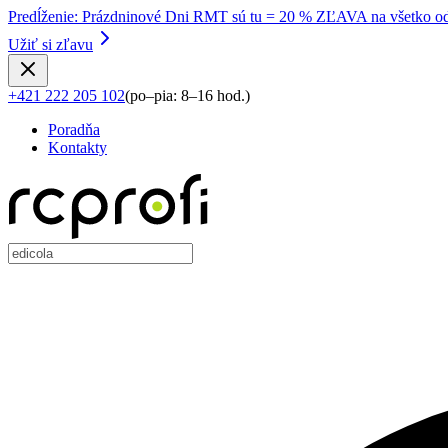
Predĺženie
:
Prázdninové Dni RMT sú tu = 20 % ZĽAVA na všetko od
Užiť si zľavu
+421 222 205 102
(
po–pia: 8–16 hod.
)
Poradňa
Kontakty