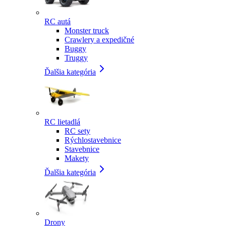
RC autá
Monster truck
Crawlery a expedičné
Buggy
Truggy
Ďalšia kategória
RC lietadlá
RC sety
Rýchlostavebnice
Stavebnice
Makety
Ďalšia kategória
Drony