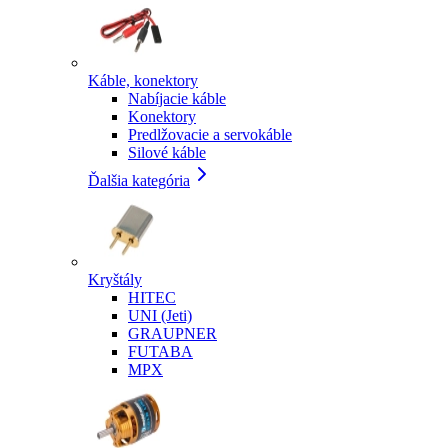
Káble, konektory
Nabíjacie káble
Konektory
Predlžovacie a servokáble
Silové káble
Ďalšia kategória
Kryštály
HITEC
UNI (Jeti)
GRAUPNER
FUTABA
MPX