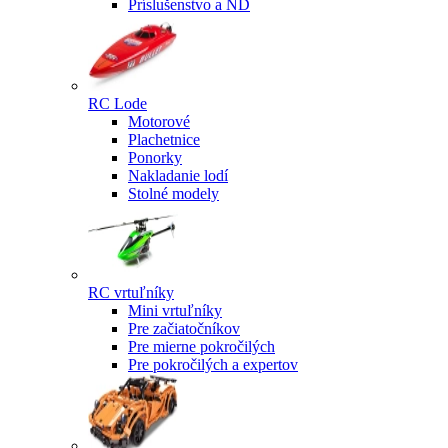
Príslušenstvo a ND
RC Lode
Motorové
Plachetnice
Ponorky
Nakladanie lodí
Stolné modely
RC vrtuľníky
Mini vrtuľníky
Pre začiatočníkov
Pre mierne pokročilých
Pre pokročilých a expertov