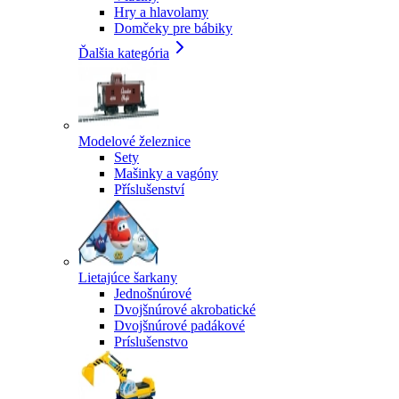
Hry a hlavolamy
Domčeky pre bábiky
Ďalšia kategória
Modelové železnice
Sety
Mašinky a vagóny
Příslušenství
Lietajúce šarkany
Jednošnúrové
Dvojšnúrové akrobatické
Dvojšnúrové padákové
Príslušenstvo