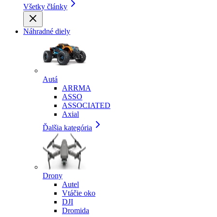
Všetky články
Náhradné diely
Autá
ARRMA
ASSO
ASSOCIATED
Axial
Ďalšia kategória
Drony
Autel
Vtáčie oko
DJI
Dromida