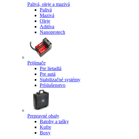
Palivá, oleje a mazivá
Palivá
Mazivá
Oleje
Aditíva
Nanoprotech
Prijímače
Pre lietadlá
Pre autá
Stabilizačné systémy
Príslušenstvo
Prepravné obaly
Batohy a tašky
Kufre
Boxy