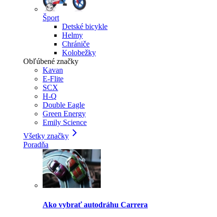
Šport
Detské bicykle
Helmy
Chrániče
Kolobežky
Obľúbené značky
Kavan
E-Flite
SCX
H-Q
Double Eagle
Green Energy
Emily Science
Všetky značky
Poradňa
Ako vybrať autodráhu Carrera