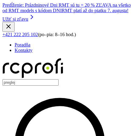
Predĺženie
:
Prázdninové Dni RMT sú tu = 20 % ZĽAVA na všetko
od RMT models s kódom DNIRMT platí až do piatku 7. augusta!
Užiť si zľavu
+421 222 205 102
(
po–pia: 8–16 hod.
)
Poradňa
Kontakty