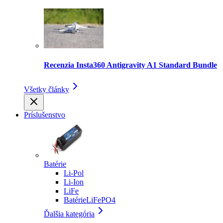
Recenzia Insta360 Antigravity A1 Standard Bundle
Všetky články
Príslušenstvo
Batérie
Li-Pol
Li-Ion
LiFe
BatérieLiFePO4
Ďalšia kategória