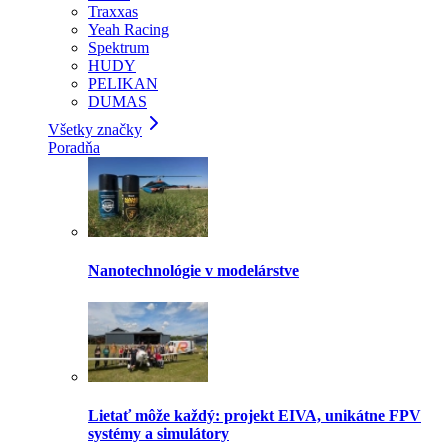
Traxxas
Yeah Racing
Spektrum
HUDY
PELIKAN
DUMAS
Všetky značky
Poradňa
Nanotechnológie v modelárstve
Lietať môže každý: projekt EIVA, unikátne FPV
systémy a simulátory