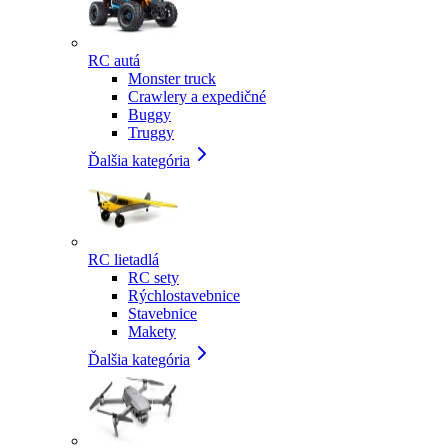
RC autá
Monster truck
Crawlery a expedičné
Buggy
Truggy
Ďalšia kategória
RC lietadlá
RC sety
Rýchlostavebnice
Stavebnice
Makety
Ďalšia kategória