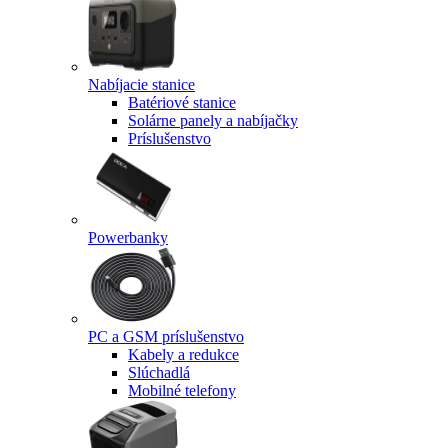
Nabíjacie stanice
Batériové stanice
Solárne panely a nabíjačky
Príslušenstvo
Powerbanky
PC a GSM príslušenstvo
Kabely a redukce
Slúchadlá
Mobilné telefony