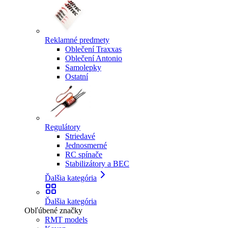
Reklamné predmety
Oblečení Traxxas
Oblečení Antonio
Samolepky
Ostatní
Regulátory
Striedavé
Jednosmerné
RC spínače
Stabilizátory a BEC
Ďalšia kategória
Ďalšia kategória
Obľúbené značky
RMT models