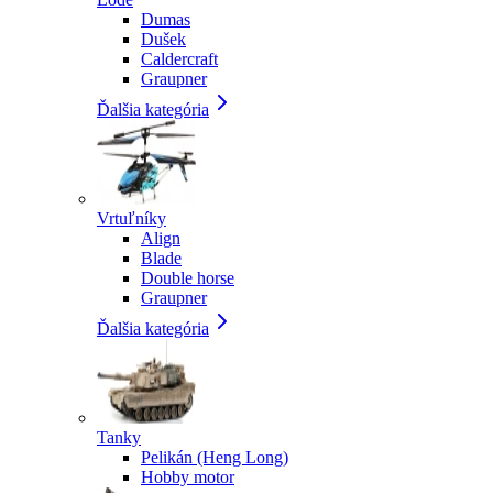
Dumas
Dušek
Caldercraft
Graupner
Ďalšia kategória
Vrtuľníky
Align
Blade
Double horse
Graupner
Ďalšia kategória
Tanky
Pelikán (Heng Long)
Hobby motor