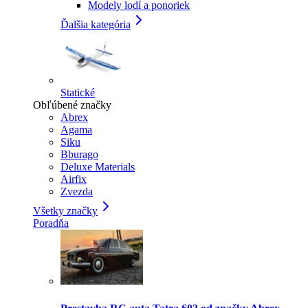
Modely lodí a ponoriek
Ďalšia kategória
Statické
Obľúbené značky
Abrex
Agama
Siku
Bburago
Deluxe Materials
Airfix
Zvezda
Všetky značky
Poradňa