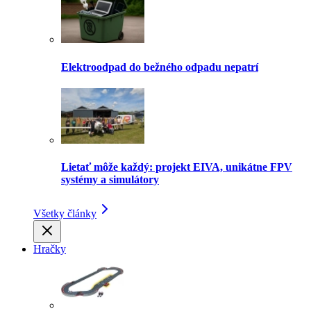
Elektroodpad do bežného odpadu nepatrí
Lietať môže každý: projekt EIVA, unikátne FPV
systémy a simulátory
Všetky články
Hračky