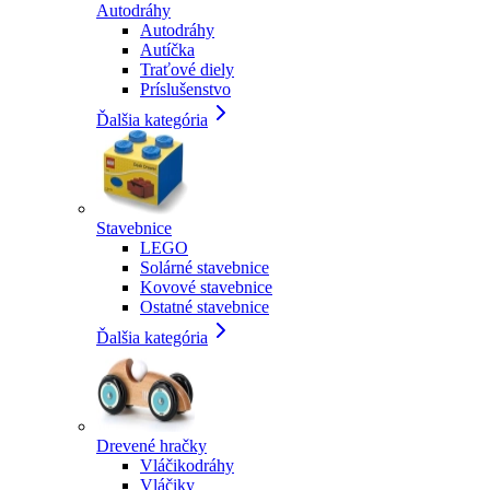
Autodráhy
Autodráhy
Autíčka
Traťové diely
Príslušenstvo
Ďalšia kategória
Stavebnice
LEGO
Solárné stavebnice
Kovové stavebnice
Ostatné stavebnice
Ďalšia kategória
Drevené hračky
Vláčikodráhy
Vláčiky