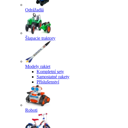
Odrážadlá
Šlapacie traktory
Modely rakiet
Kompletní sety
Samostatné rakety
Příslušenství
Roboti