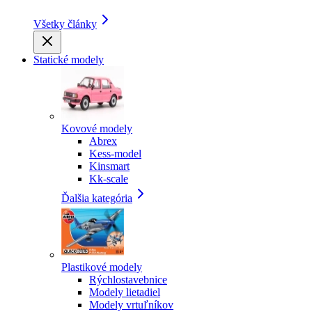
Všetky články
Statické modely
Kovové modely
Abrex
Kess-model
Kinsmart
Kk-scale
Ďalšia kategória
Plastikové modely
Rýchlostavebnice
Modely lietadiel
Modely vrtuľníkov