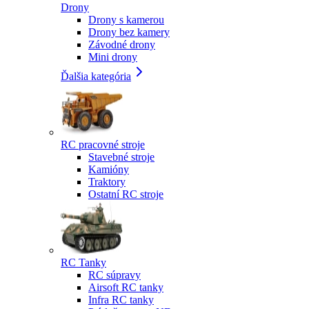
Drony
Drony s kamerou
Drony bez kamery
Závodné drony
Mini drony
Ďalšia kategória
RC pracovné stroje
Stavebné stroje
Kamióny
Traktory
Ostatní RC stroje
RC Tanky
RC súpravy
Airsoft RC tanky
Infra RC tanky