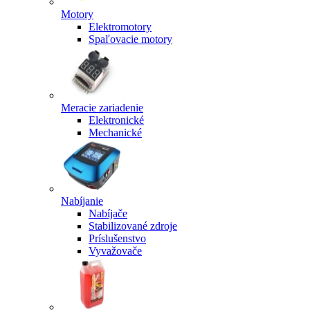
Motory
Elektromotory
Spaľovacie motory
Meracie zariadenie
Elektronické
Mechanické
Nabíjanie
Nabíjače
Stabilizované zdroje
Príslušenstvo
Vyvažovače