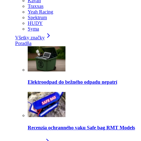
Kavan
Traxxas
Yeah Racing
Spektrum
HUDY
Syma
Všetky značky
Poradňa
Elektroodpad do bežného odpadu nepatrí
Recenzia ochranného vaku Safe bag RMT Models