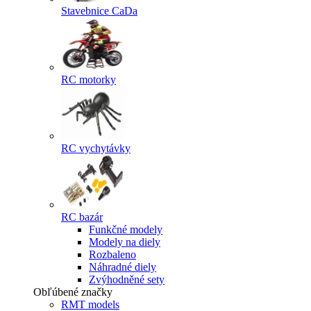
Stavebnice CaDa
RC motorky
RC vychytávky
RC bazár
Funkčné modely
Modely na diely
Rozbaleno
Náhradné diely
Zvýhodněné sety
Obľúbené značky
RMT models