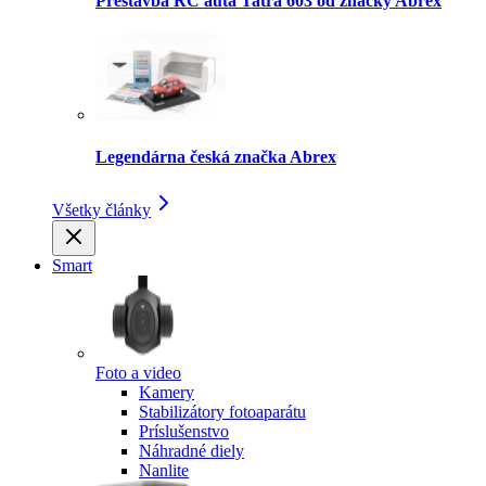
Prestavba RC auta Tatra 603 od značky Abrex
Legendárna česká značka Abrex
Všetky články
Smart
Foto a video
Kamery
Stabilizátory fotoaparátu
Príslušenstvo
Náhradné diely
Nanlite