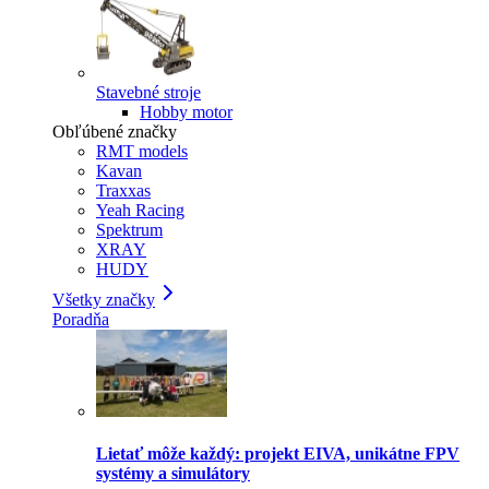
Stavebné stroje
Hobby motor
Obľúbené značky
RMT models
Kavan
Traxxas
Yeah Racing
Spektrum
XRAY
HUDY
Všetky značky
Poradňa
Lietať môže každý: projekt EIVA, unikátne FPV
systémy a simulátory