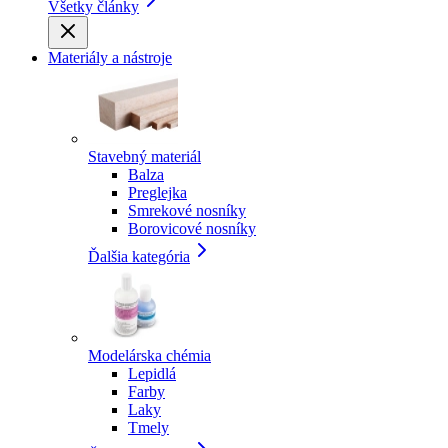
Všetky články
Materiály a nástroje
Stavebný materiál
Balza
Preglejka
Smrekové nosníky
Borovicové nosníky
Ďalšia kategória
Modelárska chémia
Lepidlá
Farby
Laky
Tmely