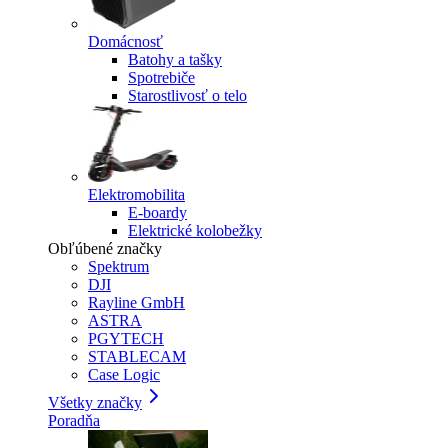
Domácnosť
Batohy a tašky
Spotrebiče
Starostlivosť o telo
Elektromobilita
E-boardy
Elektrické kolobežky
Obľúbené značky
Spektrum
DJI
Rayline GmbH
ASTRA
PGYTECH
STABLECAM
Case Logic
Všetky značky
Poradňa