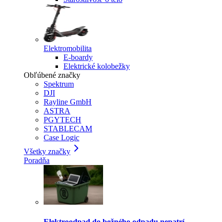
Elektromobilita
E-boardy
Elektrické kolobežky
Obľúbené značky
Spektrum
DJI
Rayline GmbH
ASTRA
PGYTECH
STABLECAM
Case Logic
Všetky značky
Poradňa
Elektroodpad do bežného odpadu nepatrí