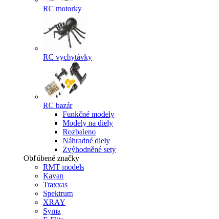
RC motorky
RC vychytávky
RC bazár
Funkčné modely
Modely na diely
Rozbaleno
Náhradné diely
Zvýhodněné sety
Obľúbené značky
RMT models
Kavan
Traxxas
Spektrum
XRAY
Syma