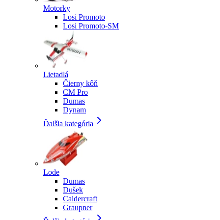
Motorky
Losi Promoto
Losi Promoto-SM
Lietadlá
Čierny kôň
CM Pro
Dumas
Dynam
Ďalšia kategória
Lode
Dumas
Dušek
Caldercraft
Graupner