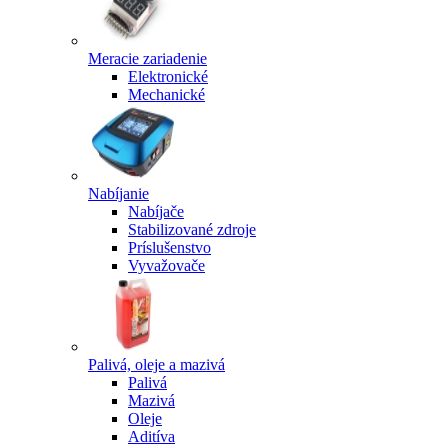
Meracie zariadenie
Elektronické
Mechanické
Nabíjanie
Nabíjače
Stabilizované zdroje
Príslušenstvo
Vyvažovače
Palivá, oleje a mazivá
Palivá
Mazivá
Oleje
Aditíva