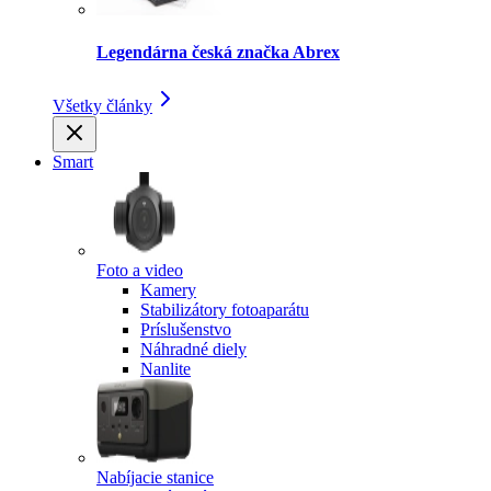
Legendárna česká značka Abrex
Všetky články
Smart
Foto a video
Kamery
Stabilizátory fotoaparátu
Príslušenstvo
Náhradné diely
Nanlite
Nabíjacie stanice