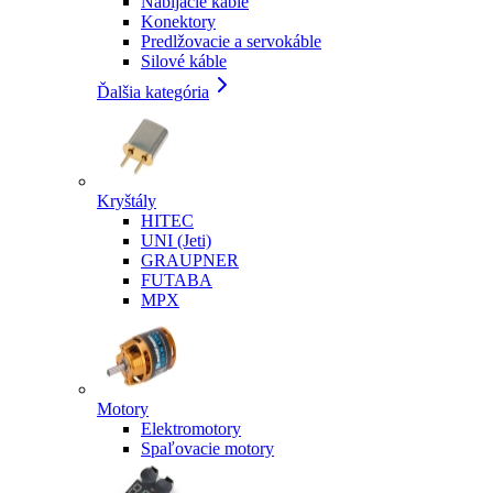
Nabíjacie káble
Konektory
Predlžovacie a servokáble
Silové káble
Ďalšia kategória
Kryštály
HITEC
UNI (Jeti)
GRAUPNER
FUTABA
MPX
Motory
Elektromotory
Spaľovacie motory