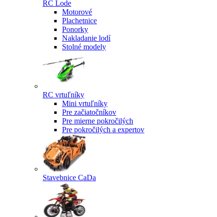
RC Lode
Motorové
Plachetnice
Ponorky
Nakladanie lodí
Stolné modely
RC vrtuľníky
Mini vrtuľníky
Pre začiatočníkov
Pre mierne pokročilých
Pre pokročilých a expertov
Stavebnice CaDa