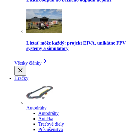
Lietať môže každý: projekt EIVA, unikátne FPV
systémy a simulátory
Všetky články
Hračky
Autodráhy
Autodráhy
Autíčka
Traťové diely
Príslušenstvo