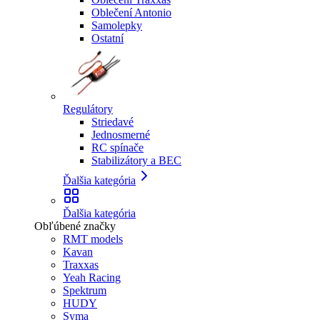
Oblečení Antonio
Samolepky
Ostatní
Regulátory
Striedavé
Jednosmerné
RC spínače
Stabilizátory a BEC
Ďalšia kategória
Ďalšia kategória
Obľúbené značky
RMT models
Kavan
Traxxas
Yeah Racing
Spektrum
HUDY
Syma