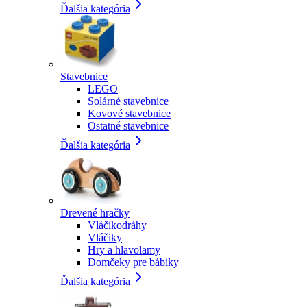
Ďalšia kategória
Stavebnice
LEGO
Solárné stavebnice
Kovové stavebnice
Ostatné stavebnice
Ďalšia kategória
Drevené hračky
Vláčikodráhy
Vláčiky
Hry a hlavolamy
Domčeky pre bábiky
Ďalšia kategória