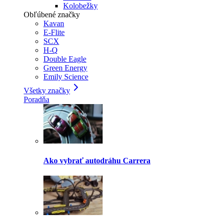
Kolobežky
Obľúbené značky
Kavan
E-Flite
SCX
H-Q
Double Eagle
Green Energy
Emily Science
Všetky značky
Poradňa
Ako vybrať autodráhu Carrera