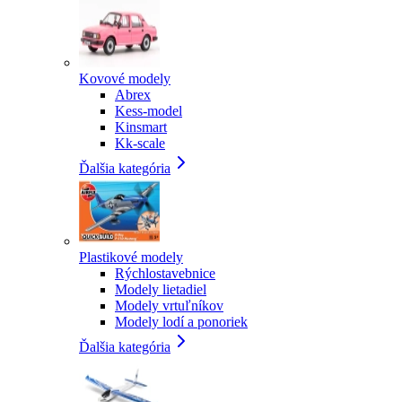
Kovové modely
Abrex
Kess-model
Kinsmart
Kk-scale
Ďalšia kategória
Plastikové modely
Rýchlostavebnice
Modely lietadiel
Modely vrtuľníkov
Modely lodí a ponoriek
Ďalšia kategória