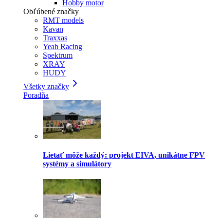
Hobby motor
Obľúbené značky
RMT models
Kavan
Traxxas
Yeah Racing
Spektrum
XRAY
HUDY
Všetky značky
Poradňa
Lietať môže každý: projekt EIVA, unikátne FPV
systémy a simulátory