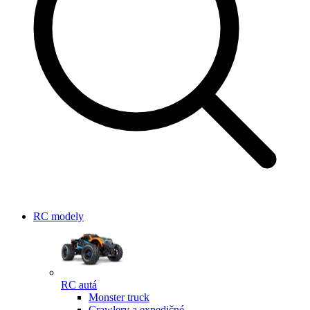
RC modely
RC autá
Monster truck
Crawlery a expedičné