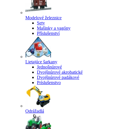
Modelové železnice
Sety
Mašinky a vagóny
Příslušenství
Lietajúce šarkany
Jednošnúrové
Dvojšnúrové akrobatické
Dvojšnúrové padákové
Príslušenstvo
Odrážadlá