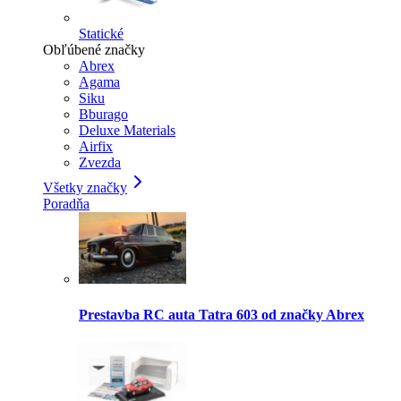
Statické
Obľúbené značky
Abrex
Agama
Siku
Bburago
Deluxe Materials
Airfix
Zvezda
Všetky značky
Poradňa
Prestavba RC auta Tatra 603 od značky Abrex