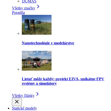
DUMAS
Všetky značky
Poradňa
Nanotechnológie v modelárstve
Lietať môže každý: projekt EIVA, unikátne FPV
systémy a simulátory
Všetky články
Statické modely