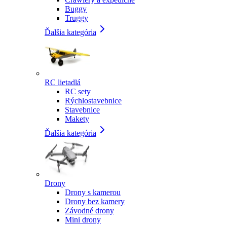
Buggy
Truggy
Ďalšia kategória
RC lietadlá
RC sety
Rýchlostavebnice
Stavebnice
Makety
Ďalšia kategória
Drony
Drony s kamerou
Drony bez kamery
Závodné drony
Mini drony