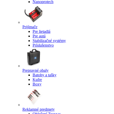
Nanoprotech
Prijímače
Pre lietadlá
Pre autá
Stabilizačné systémy
Príslušenstvo
Prepravné obaly
Batohy a tašky
Kufre
Boxy
Reklamné predmety
Oblečení Traxxas