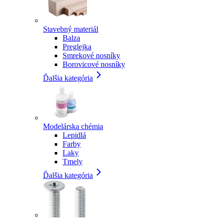
Stavebný materiál
Balza
Preglejka
Smrekové nosníky
Borovicové nosníky
Ďalšia kategória
Modelárska chémia
Lepidlá
Farby
Laky
Tmely
Ďalšia kategória