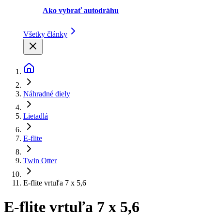
Ako vybrať autodráhu
Všetky články
Náhradné diely
Lietadlá
E-flite
Twin Otter
E-flite vrtuľa 7 x 5,6
E-flite vrtuľa 7 x 5,6