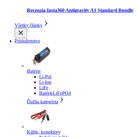
Recenzia Insta360 Antigravity A1 Standard Bundle
Všetky články
Príslušenstvo
Batérie
Li-Pol
Li-Ion
LiFe
BatérieLiFePO4
Ďalšia kategória
Káble, konektory