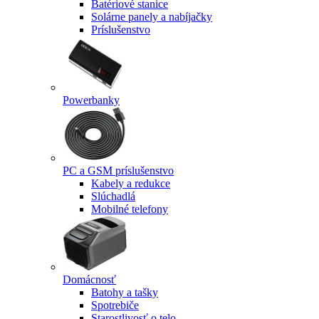
Batériové stanice
Solárne panely a nabíjačky
Príslušenstvo
Powerbanky
PC a GSM príslušenstvo
Kabely a redukce
Slúchadlá
Mobilné telefony
Domácnosť
Batohy a tašky
Spotrebiče
Starostlivosť o telo