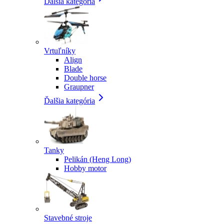
Ďalšia kategória
Vrtuľníky
Align
Blade
Double horse
Graupner
Ďalšia kategória
Tanky
Pelikán (Heng Long)
Hobby motor
Stavebné stroje