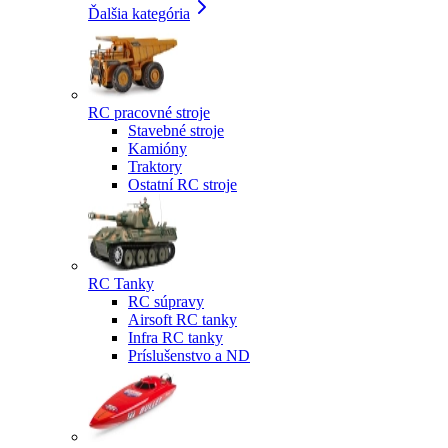
Ďalšia kategória
RC pracovné stroje
Stavebné stroje
Kamióny
Traktory
Ostatní RC stroje
RC Tanky
RC súpravy
Airsoft RC tanky
Infra RC tanky
Príslušenstvo a ND