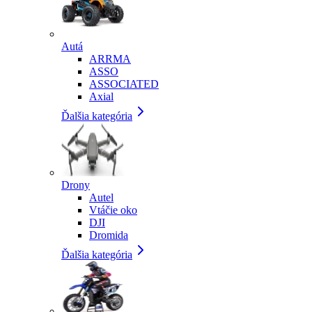
Autá
ARRMA
ASSO
ASSOCIATED
Axial
Ďalšia kategória
Drony
Autel
Vtáčie oko
DJI
Dromida
Ďalšia kategória