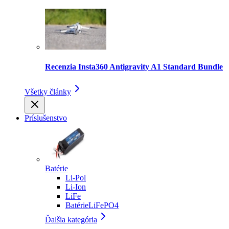
Recenzia Insta360 Antigravity A1 Standard Bundle
Všetky články
Príslušenstvo
Batérie
Li-Pol
Li-Ion
LiFe
BatérieLiFePO4
Ďalšia kategória