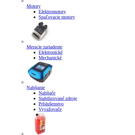
Motory
Elektromotory
Spaľovacie motory
Meracie zariadenie
Elektronické
Mechanické
Nabíjanie
Nabíjače
Stabilizované zdroje
Príslušenstvo
Vyvažovače