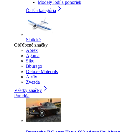
Modely lodí a ponoriek
Ďalšia kategória
Statické
Obľúbené značky
Abrex
Agama
Siku
Bburago
Deluxe Materials
Airfix
Zvezda
Všetky značky
Poradňa