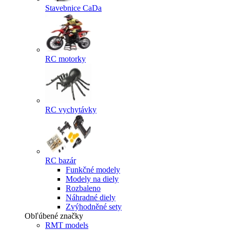
Stavebnice CaDa
RC motorky
RC vychytávky
RC bazár
Funkčné modely
Modely na diely
Rozbaleno
Náhradné diely
Zvýhodněné sety
Obľúbené značky
RMT models