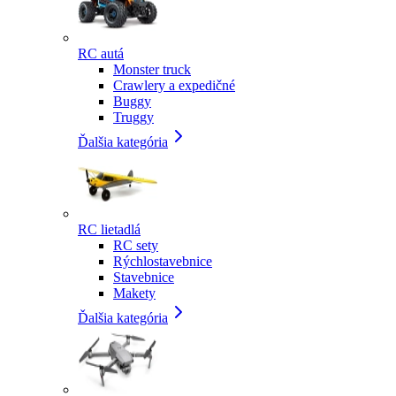
RC autá
Monster truck
Crawlery a expedičné
Buggy
Truggy
Ďalšia kategória
RC lietadlá
RC sety
Rýchlostavebnice
Stavebnice
Makety
Ďalšia kategória