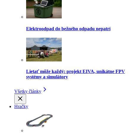
Elektroodpad do bežného odpadu nepatrí
Lietať môže každý: projekt EIVA, unikátne FPV
systémy a simulátory
Všetky články
Hračky