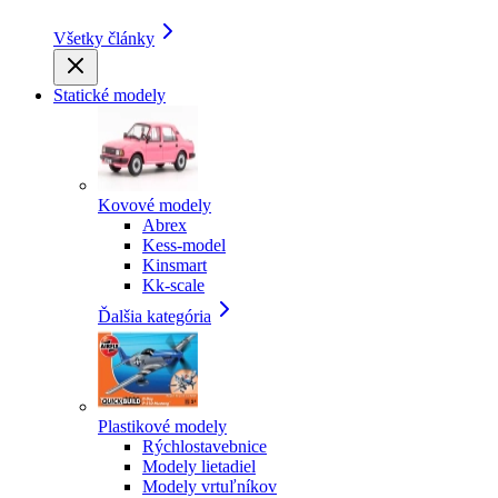
Všetky články
Statické modely
Kovové modely
Abrex
Kess-model
Kinsmart
Kk-scale
Ďalšia kategória
Plastikové modely
Rýchlostavebnice
Modely lietadiel
Modely vrtuľníkov