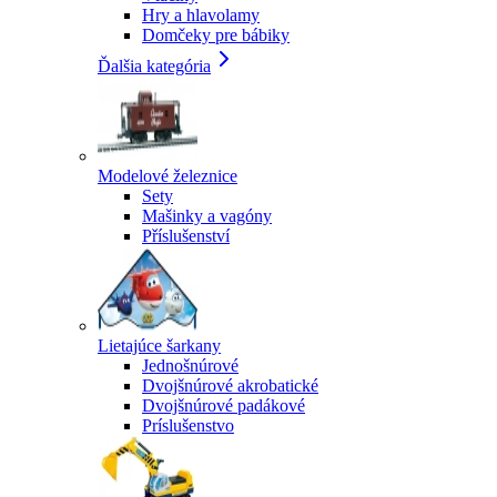
Hry a hlavolamy
Domčeky pre bábiky
Ďalšia kategória
Modelové železnice
Sety
Mašinky a vagóny
Příslušenství
Lietajúce šarkany
Jednošnúrové
Dvojšnúrové akrobatické
Dvojšnúrové padákové
Príslušenstvo