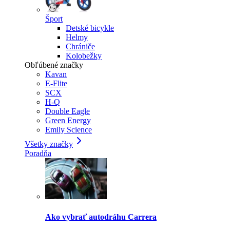
Šport
Detské bicykle
Helmy
Chrániče
Kolobežky
Obľúbené značky
Kavan
E-Flite
SCX
H-Q
Double Eagle
Green Energy
Emily Science
Všetky značky
Poradňa
Ako vybrať autodráhu Carrera