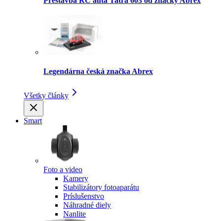
Prestavba RC auta Tatra 603 od značky Abrex
Legendárna česká značka Abrex
Všetky články
Smart
Foto a video
Kamery
Stabilizátory fotoaparátu
Príslušenstvo
Náhradné diely
Nanlite