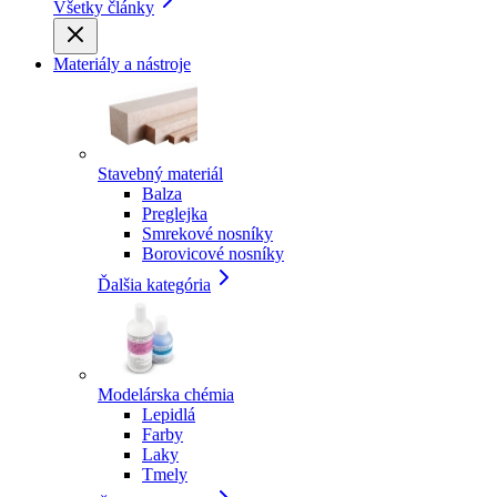
Všetky články
Materiály a nástroje
Stavebný materiál
Balza
Preglejka
Smrekové nosníky
Borovicové nosníky
Ďalšia kategória
Modelárska chémia
Lepidlá
Farby
Laky
Tmely