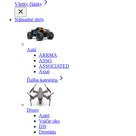
Všetky články
Náhradné diely
Autá
ARRMA
ASSO
ASSOCIATED
Axial
Ďalšia kategória
Drony
Autel
Vtáčie oko
DJI
Dromida