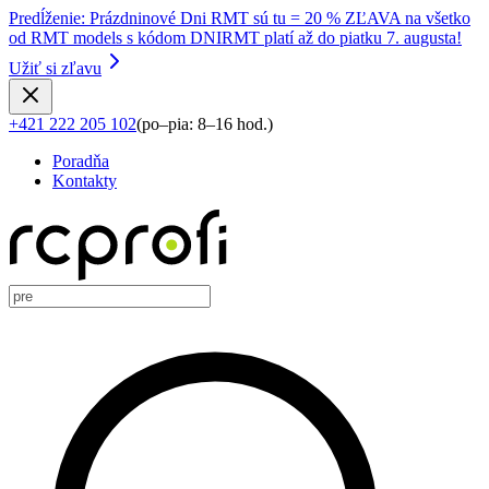
Predĺženie
:
Prázdninové Dni RMT sú tu = 20 % ZĽAVA na všetko
od RMT models s kódom DNIRMT platí až do piatku 7. augusta!
Užiť si zľavu
+421 222 205 102
(
po–pia: 8–16 hod.
)
Poradňa
Kontakty