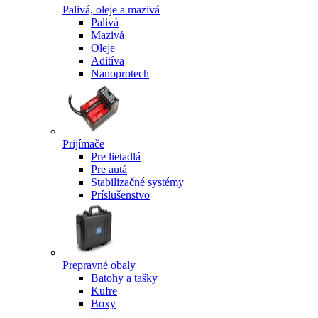
Palivá, oleje a mazivá
Palivá
Mazivá
Oleje
Aditíva
Nanoprotech
Prijímače
Pre lietadlá
Pre autá
Stabilizačné systémy
Príslušenstvo
Prepravné obaly
Batohy a tašky
Kufre
Boxy