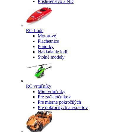
Príslušenstvo a ND
RC Lode
Motorové
Plachetnice
Ponorky
Nakladanie lodí
Stolné modely
RC vrtuľníky
Mini vrtuľníky
Pre začiatočníkov
Pre mierne pokročilých
Pre pokročilých a expertov