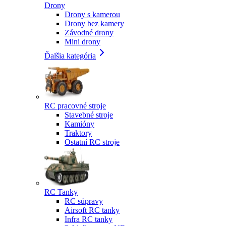
Drony
Drony s kamerou
Drony bez kamery
Závodné drony
Mini drony
Ďalšia kategória
RC pracovné stroje
Stavebné stroje
Kamióny
Traktory
Ostatní RC stroje
RC Tanky
RC súpravy
Airsoft RC tanky
Infra RC tanky