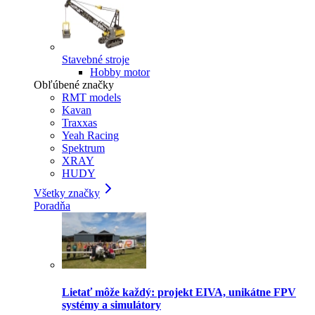
Stavebné stroje
Hobby motor
Obľúbené značky
RMT models
Kavan
Traxxas
Yeah Racing
Spektrum
XRAY
HUDY
Všetky značky
Poradňa
Lietať môže každý: projekt EIVA, unikátne FPV
systémy a simulátory