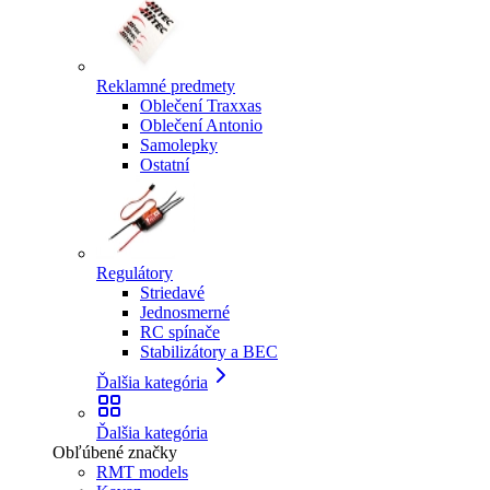
Reklamné predmety
Oblečení Traxxas
Oblečení Antonio
Samolepky
Ostatní
Regulátory
Striedavé
Jednosmerné
RC spínače
Stabilizátory a BEC
Ďalšia kategória
Ďalšia kategória
Obľúbené značky
RMT models