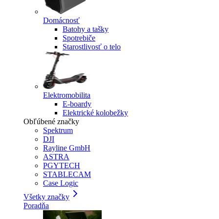
Domácnosť
Batohy a tašky
Spotrebiče
Starostlivosť o telo
Elektromobilita
E-boardy
Elektrické kolobežky
Obľúbené značky
Spektrum
DJI
Rayline GmbH
ASTRA
PGYTECH
STABLECAM
Case Logic
Všetky značky
Poradňa