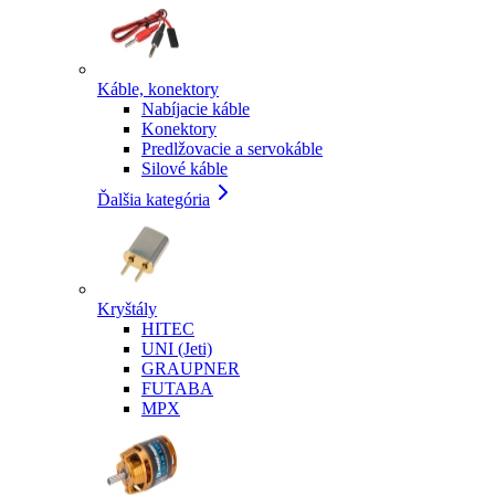
Káble, konektory
Nabíjacie káble
Konektory
Predlžovacie a servokáble
Silové káble
Ďalšia kategória
Kryštály
HITEC
UNI (Jeti)
GRAUPNER
FUTABA
MPX