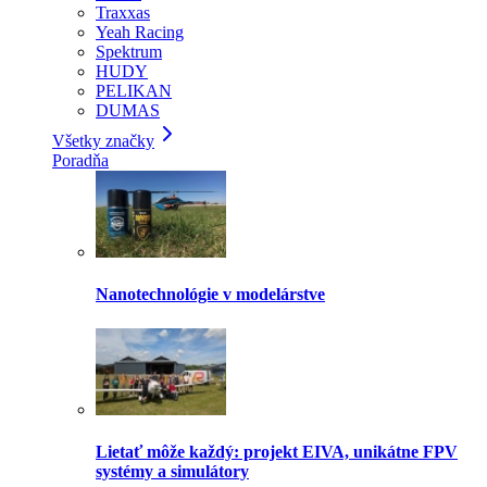
Traxxas
Yeah Racing
Spektrum
HUDY
PELIKAN
DUMAS
Všetky značky
Poradňa
Nanotechnológie v modelárstve
Lietať môže každý: projekt EIVA, unikátne FPV
systémy a simulátory