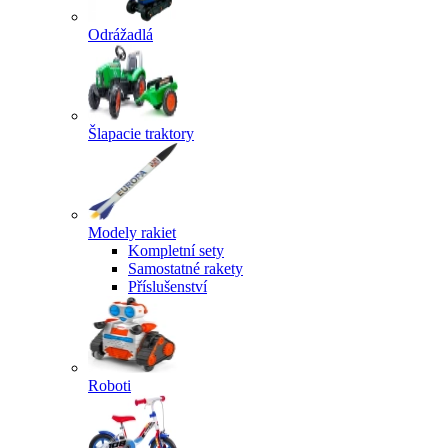
Odrážadlá
Šlapacie traktory
Modely rakiet
Kompletní sety
Samostatné rakety
Příslušenství
Roboti