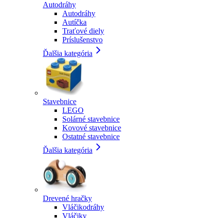
Autodráhy
Autodráhy
Autíčka
Traťové diely
Príslušenstvo
Ďalšia kategória
Stavebnice
LEGO
Solárné stavebnice
Kovové stavebnice
Ostatné stavebnice
Ďalšia kategória
Drevené hračky
Vláčikodráhy
Vláčiky