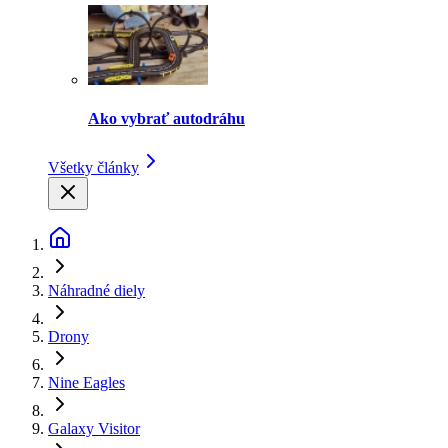
Ako vybrať autodráhu
Všetky články
Náhradné diely
Drony
Nine Eagles
Galaxy Visitor