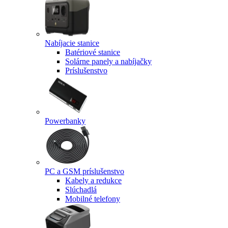
Nabíjacie stanice
Batériové stanice
Solárne panely a nabíjačky
Príslušenstvo
Powerbanky
PC a GSM príslušenstvo
Kabely a redukce
Slúchadlá
Mobilné telefony