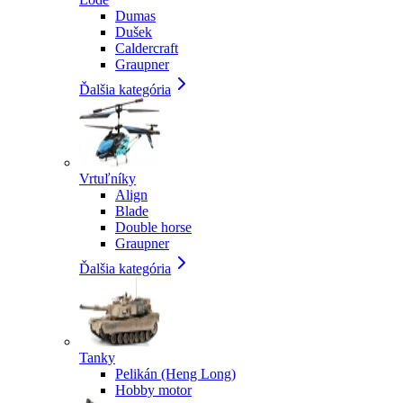
Dumas
Dušek
Caldercraft
Graupner
Ďalšia kategória
Vrtuľníky
Align
Blade
Double horse
Graupner
Ďalšia kategória
Tanky
Pelikán (Heng Long)
Hobby motor