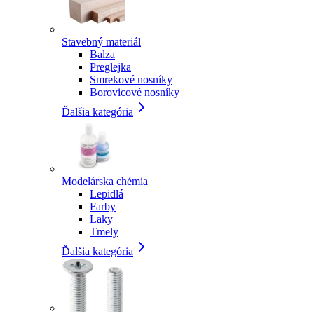
Stavebný materiál
Balza
Preglejka
Smrekové nosníky
Borovicové nosníky
Ďalšia kategória
Modelárska chémia
Lepidlá
Farby
Laky
Tmely
Ďalšia kategória