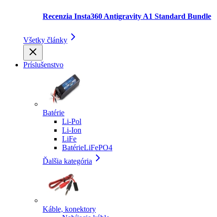
Recenzia Insta360 Antigravity A1 Standard Bundle
Všetky články
Príslušenstvo
Batérie
Li-Pol
Li-Ion
LiFe
BatérieLiFePO4
Ďalšia kategória
Káble, konektory