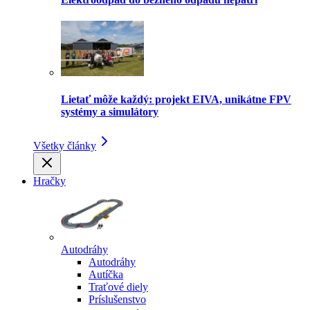
Lietať môže každý: projekt EIVA, unikátne FPV
systémy a simulátory
Všetky články
Hračky
Autodráhy
Autodráhy
Autíčka
Traťové diely
Príslušenstvo