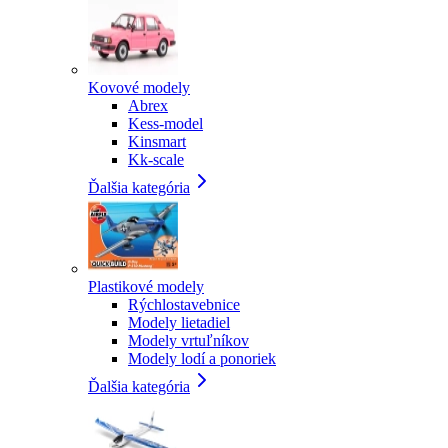
Kovové modely
Abrex
Kess-model
Kinsmart
Kk-scale
Ďalšia kategória
Plastikové modely
Rýchlostavebnice
Modely lietadiel
Modely vrtuľníkov
Modely lodí a ponoriek
Ďalšia kategória