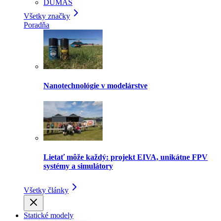
DUMAS
Všetky značky
Poradňa
Nanotechnológie v modelárstve
Lietať môže každý: projekt EIVA, unikátne FPV
systémy a simulátory
Všetky články
Statické modely