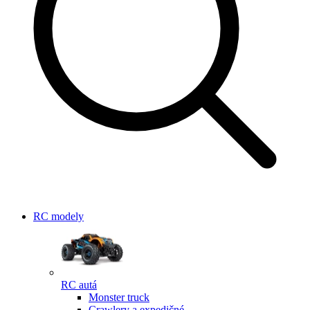
RC modely
RC autá
Monster truck
Crawlery a expedičné