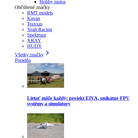
Hobby motor
Obľúbené značky
RMT models
Kavan
Traxxas
Yeah Racing
Spektrum
XRAY
HUDY
Všetky značky
Poradňa
Lietať môže každý: projekt EIVA, unikátne FPV
systémy a simulátory