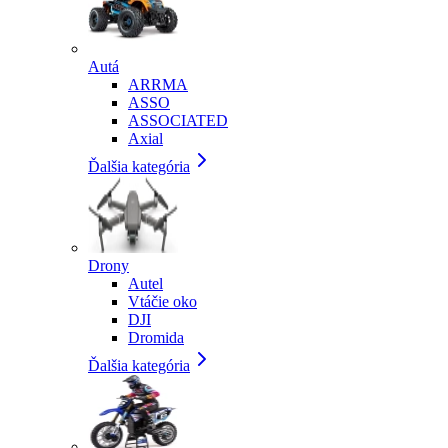
Autá
ARRMA
ASSO
ASSOCIATED
Axial
Ďalšia kategória
Drony
Autel
Vtáčie oko
DJI
Dromida
Ďalšia kategória