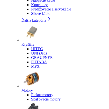
Nabíjacie káble
Konektory
Predlžovacie a servokáble
Silové káble
Ďalšia kategória
Kryštály
HITEC
UNI (Jeti)
GRAUPNER
FUTABA
MPX
Motory
Elektromotory
Spaľovacie motory