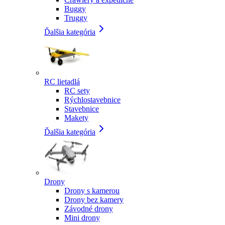
Buggy
Truggy
Ďalšia kategória
RC lietadlá
RC sety
Rýchlostavebnice
Stavebnice
Makety
Ďalšia kategória
Drony
Drony s kamerou
Drony bez kamery
Závodné drony
Mini drony