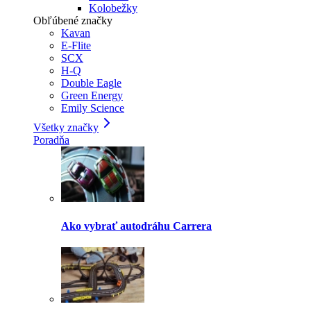
Kolobežky
Obľúbené značky
Kavan
E-Flite
SCX
H-Q
Double Eagle
Green Energy
Emily Science
Všetky značky
Poradňa
Ako vybrať autodráhu Carrera