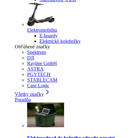
Elektromobilita
E-boardy
Elektrické kolobežky
Obľúbené značky
Spektrum
DJI
Rayline GmbH
ASTRA
PGYTECH
STABLECAM
Case Logic
Všetky značky
Poradňa
Elektroodpad do bežného odpadu nepatrí