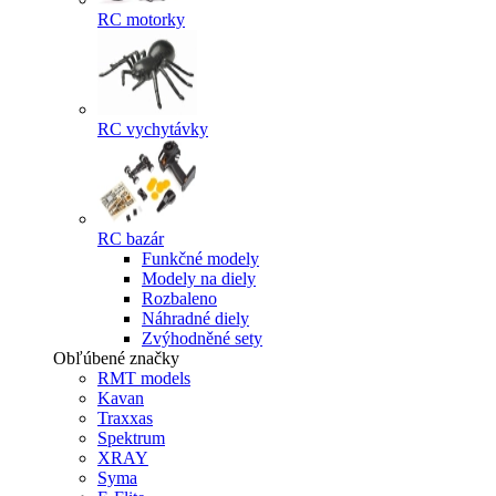
RC motorky
RC vychytávky
RC bazár
Funkčné modely
Modely na diely
Rozbaleno
Náhradné diely
Zvýhodněné sety
Obľúbené značky
RMT models
Kavan
Traxxas
Spektrum
XRAY
Syma