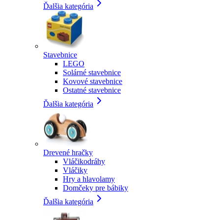
Ďalšia kategória
Stavebnice
LEGO
Solárné stavebnice
Kovové stavebnice
Ostatné stavebnice
Ďalšia kategória
Drevené hračky
Vláčikodráhy
Vláčiky
Hry a hlavolamy
Domčeky pre bábiky
Ďalšia kategória