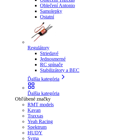
Oblečení Antonio
Samolepky
Ostatní
Regulátory
Striedavé
Jednosmerné
RC spínače
Stabilizátory a BEC
Ďalšia kategória
Ďalšia kategória
Obľúbené značky
RMT models
Kavan
Traxxas
Yeah Racing
Spektrum
HUDY
Syma