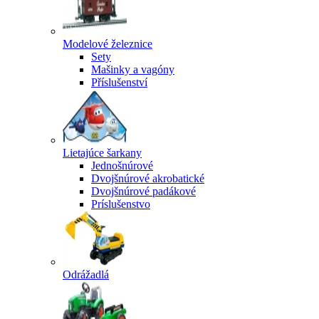
Modelové železnice
Sety
Mašinky a vagóny
Příslušenství
Lietajúce šarkany
Jednošnúrové
Dvojšnúrové akrobatické
Dvojšnúrové padákové
Príslušenstvo
Odrážadlá