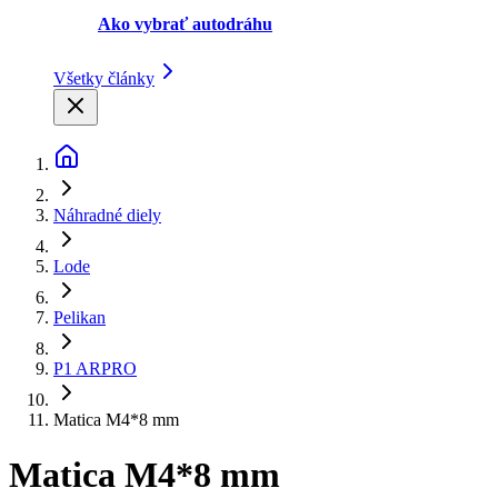
Ako vybrať autodráhu
Všetky články
Náhradné diely
Lode
Pelikan
P1 ARPRO
Matica M4*8 mm
Matica M4*8 mm