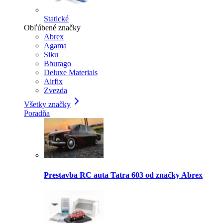
Statické
Obľúbené značky
Abrex
Agama
Siku
Bburago
Deluxe Materials
Airfix
Zvezda
Všetky značky
Poradňa
Prestavba RC auta Tatra 603 od značky Abrex