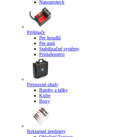
Nanoprotech
Prijímače
Pre lietadlá
Pre autá
Stabilizačné systémy
Príslušenstvo
Prepravné obaly
Batohy a tašky
Kufre
Boxy
Reklamné predmety
Oblečení Traxxas