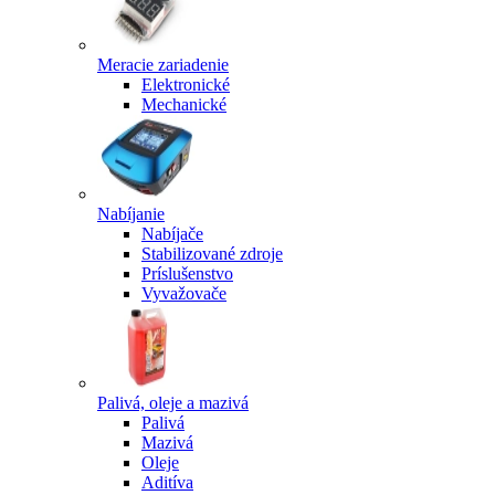
Meracie zariadenie
Elektronické
Mechanické
Nabíjanie
Nabíjače
Stabilizované zdroje
Príslušenstvo
Vyvažovače
Palivá, oleje a mazivá
Palivá
Mazivá
Oleje
Aditíva