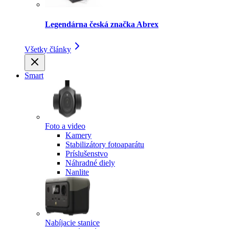
Legendárna česká značka Abrex
Všetky články
Smart
Foto a video
Kamery
Stabilizátory fotoaparátu
Príslušenstvo
Náhradné diely
Nanlite
Nabíjacie stanice