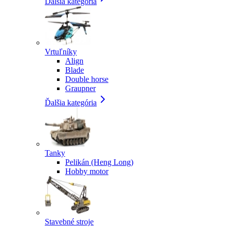
Ďalšia kategória
Vrtuľníky
Align
Blade
Double horse
Graupner
Ďalšia kategória
Tanky
Pelikán (Heng Long)
Hobby motor
Stavebné stroje