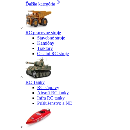
Ďalšia kategória
RC pracovné stroje
Stavebné stroje
Kamióny
Traktory
Ostatní RC stroje
RC Tanky
RC súpravy
Airsoft RC tanky
Infra RC tanky
Príslušenstvo a ND