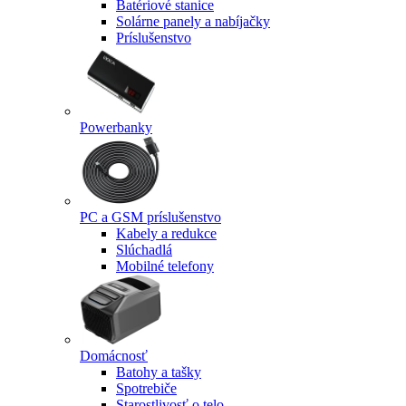
Batériové stanice
Solárne panely a nabíjačky
Príslušenstvo
Powerbanky
PC a GSM príslušenstvo
Kabely a redukce
Slúchadlá
Mobilné telefony
Domácnosť
Batohy a tašky
Spotrebiče
Starostlivosť o telo