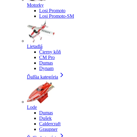
Motorky
Losi Promoto
Losi Promoto-SM
Lietadlá
Čierny kôň
CM Pro
Dumas
Dynam
Ďalšia kategória
Lode
Dumas
Dušek
Caldercraft
Graupner