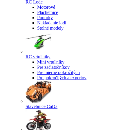
RC Lode
Motorové
Plachetnice
Ponorky
Nakladanie lodí
Stolné modely
RC vrtuľníky
Mini vrtuľníky
Pre začiatočníkov
Pre mierne pokročilých
Pre pokročilých a expertov
Stavebnice CaDa