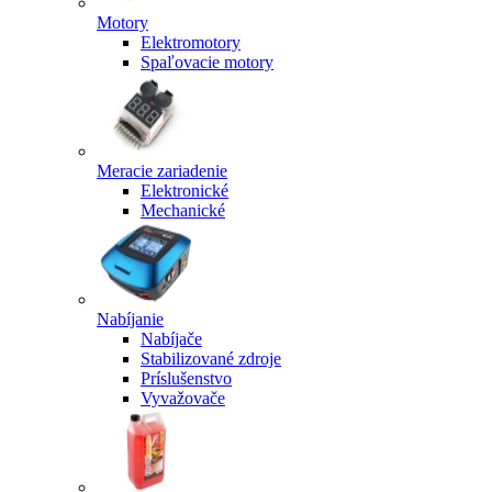
Motory
Elektromotory
Spaľovacie motory
Meracie zariadenie
Elektronické
Mechanické
Nabíjanie
Nabíjače
Stabilizované zdroje
Príslušenstvo
Vyvažovače