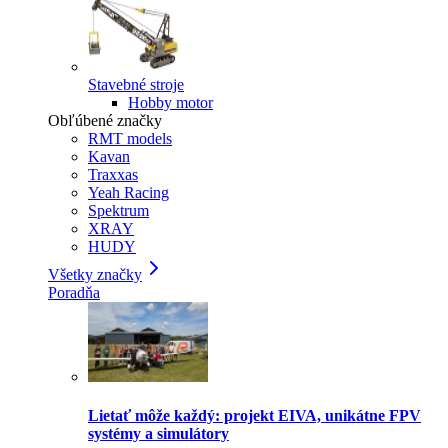
Stavebné stroje
Hobby motor
Obľúbené značky
RMT models
Kavan
Traxxas
Yeah Racing
Spektrum
XRAY
HUDY
Všetky značky
Poradňa
Lietať môže každý: projekt EIVA, unikátne FPV
systémy a simulátory