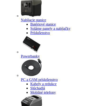
Nabíjacie stanice
Batériové stanice
Solárne panely a nabíjačky
Príslušenstvo
Powerbanky
PC a GSM príslušenstvo
Kabely a redukce
Slúchadlá
Mobilné telefony