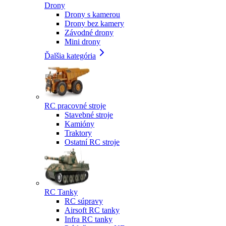
Drony
Drony s kamerou
Drony bez kamery
Závodné drony
Mini drony
Ďalšia kategória
RC pracovné stroje
Stavebné stroje
Kamióny
Traktory
Ostatní RC stroje
RC Tanky
RC súpravy
Airsoft RC tanky
Infra RC tanky