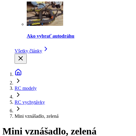
Ako vybrať autodráhu
Všetky články
RC modely
RC vychytávky
Mini vznášadlo, zelená
Mini vznášadlo, zelená