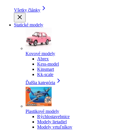
Všetky články
Statické modely
Kovové modely
Abrex
Kess-model
Kinsmart
Kk-scale
Ďalšia kategória
Plastikové modely
Rýchlostavebnice
Modely lietadiel
Modely vrtuľníkov