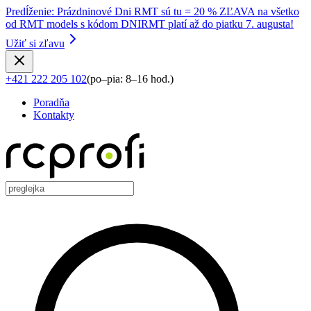
Predĺženie
:
Prázdninové Dni RMT sú tu = 20 % ZĽAVA na všetko
od RMT models s kódom DNIRMT platí až do piatku 7. augusta!
Užiť si zľavu
+421 222 205 102
(
po–pia: 8–16 hod.
)
Poradňa
Kontakty