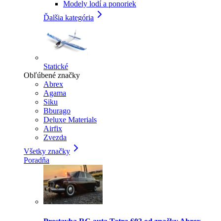
Modely lodí a ponoriek
Ďalšia kategória
Statické
Obľúbené značky
Abrex
Agama
Siku
Bburago
Deluxe Materials
Airfix
Zvezda
Všetky značky
Poradňa