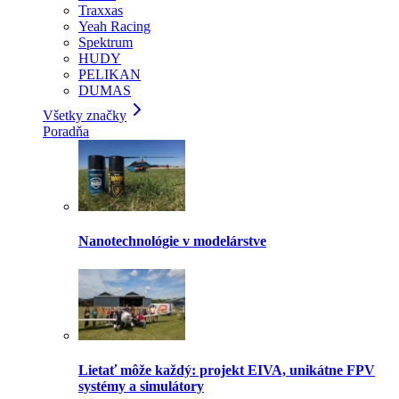
Traxxas
Yeah Racing
Spektrum
HUDY
PELIKAN
DUMAS
Všetky značky
Poradňa
Nanotechnológie v modelárstve
Lietať môže každý: projekt EIVA, unikátne FPV
systémy a simulátory