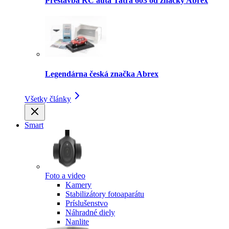
Prestavba RC auta Tatra 603 od značky Abrex
Legendárna česká značka Abrex
Všetky články
Smart
Foto a video
Kamery
Stabilizátory fotoaparátu
Príslušenstvo
Náhradné diely
Nanlite