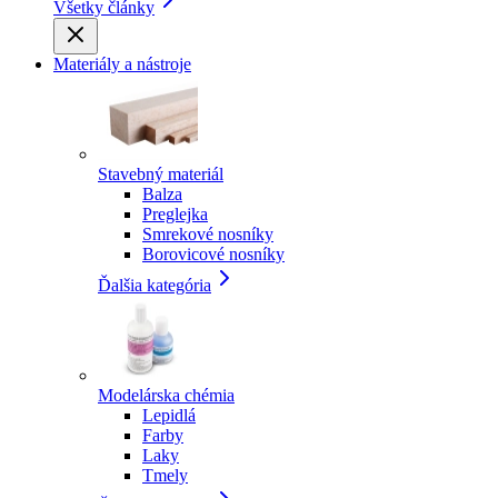
Všetky články
Materiály a nástroje
Stavebný materiál
Balza
Preglejka
Smrekové nosníky
Borovicové nosníky
Ďalšia kategória
Modelárska chémia
Lepidlá
Farby
Laky
Tmely