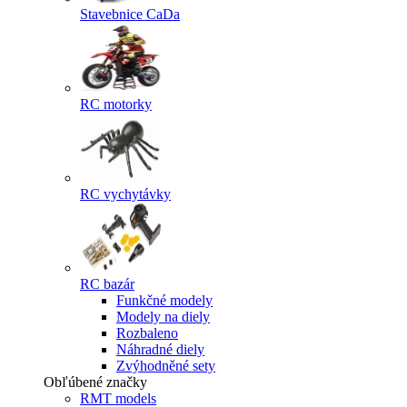
Stavebnice CaDa
RC motorky
RC vychytávky
RC bazár
Funkčné modely
Modely na diely
Rozbaleno
Náhradné diely
Zvýhodněné sety
Obľúbené značky
RMT models