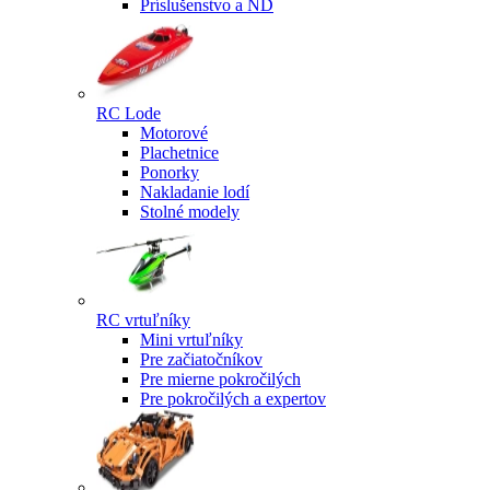
Príslušenstvo a ND
RC Lode
Motorové
Plachetnice
Ponorky
Nakladanie lodí
Stolné modely
RC vrtuľníky
Mini vrtuľníky
Pre začiatočníkov
Pre mierne pokročilých
Pre pokročilých a expertov