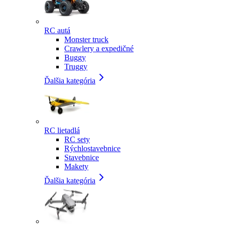
RC autá
Monster truck
Crawlery a expedičné
Buggy
Truggy
Ďalšia kategória
RC lietadlá
RC sety
Rýchlostavebnice
Stavebnice
Makety
Ďalšia kategória