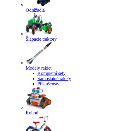
Odrážadlá
Šlapacie traktory
Modely rakiet
Kompletní sety
Samostatné rakety
Příslušenství
Roboti