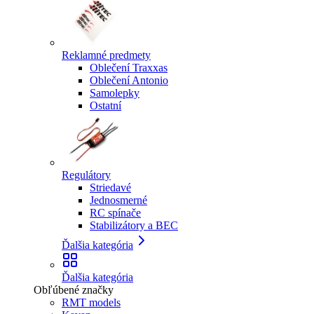
Reklamné predmety
Oblečení Traxxas
Oblečení Antonio
Samolepky
Ostatní
Regulátory
Striedavé
Jednosmerné
RC spínače
Stabilizátory a BEC
Ďalšia kategória
Ďalšia kategória
Obľúbené značky
RMT models