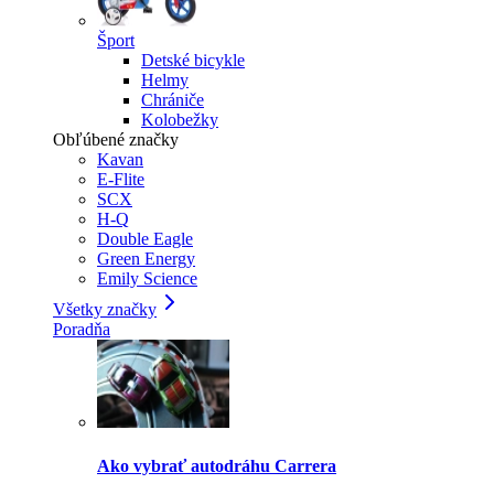
Šport
Detské bicykle
Helmy
Chrániče
Kolobežky
Obľúbené značky
Kavan
E-Flite
SCX
H-Q
Double Eagle
Green Energy
Emily Science
Všetky značky
Poradňa
Ako vybrať autodráhu Carrera