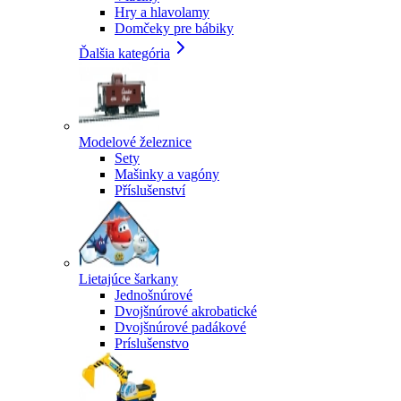
Hry a hlavolamy
Domčeky pre bábiky
Ďalšia kategória
Modelové železnice
Sety
Mašinky a vagóny
Příslušenství
Lietajúce šarkany
Jednošnúrové
Dvojšnúrové akrobatické
Dvojšnúrové padákové
Príslušenstvo