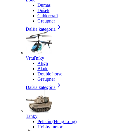
Dumas
Dušek
Caldercraft
Graupner
Ďalšia kategória
Vrtuľníky
Align
Blade
Double horse
Graupner
Ďalšia kategória
Tanky
Pelikán (Heng Long)
Hobby motor