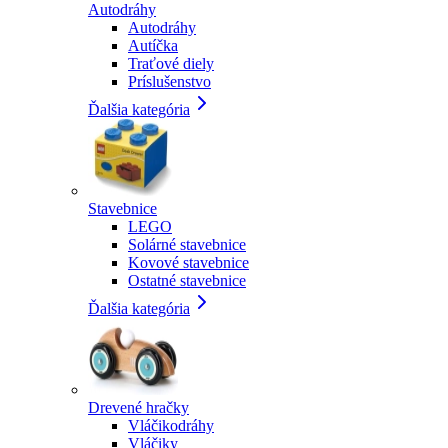
Autodráhy
Autodráhy
Autíčka
Traťové diely
Príslušenstvo
Ďalšia kategória
Stavebnice
LEGO
Solárné stavebnice
Kovové stavebnice
Ostatné stavebnice
Ďalšia kategória
Drevené hračky
Vláčikodráhy
Vláčiky