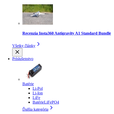
Recenzia Insta360 Antigravity A1 Standard Bundle
Všetky články
Príslušenstvo
Batérie
Li-Pol
Li-Ion
LiFe
BatérieLiFePO4
Ďalšia kategória