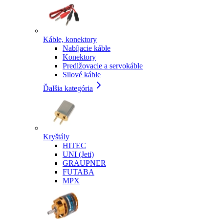
Káble, konektory
Nabíjacie káble
Konektory
Predlžovacie a servokáble
Silové káble
Ďalšia kategória
Kryštály
HITEC
UNI (Jeti)
GRAUPNER
FUTABA
MPX