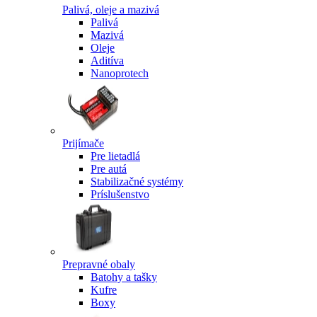
Palivá, oleje a mazivá
Palivá
Mazivá
Oleje
Aditíva
Nanoprotech
Prijímače
Pre lietadlá
Pre autá
Stabilizačné systémy
Príslušenstvo
Prepravné obaly
Batohy a tašky
Kufre
Boxy