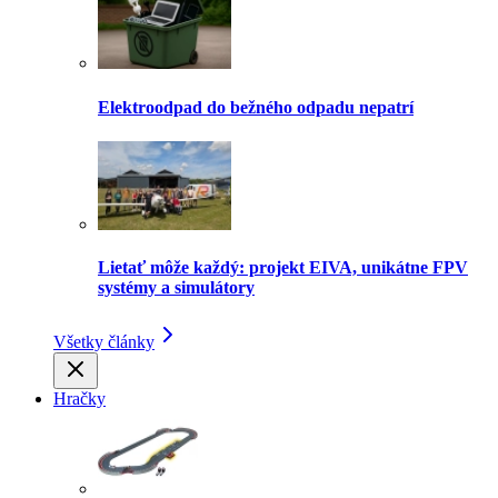
Elektroodpad do bežného odpadu nepatrí
Lietať môže každý: projekt EIVA, unikátne FPV
systémy a simulátory
Všetky články
Hračky