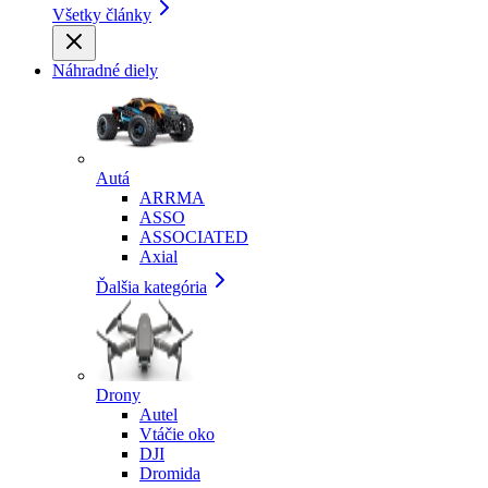
Všetky články
Náhradné diely
Autá
ARRMA
ASSO
ASSOCIATED
Axial
Ďalšia kategória
Drony
Autel
Vtáčie oko
DJI
Dromida