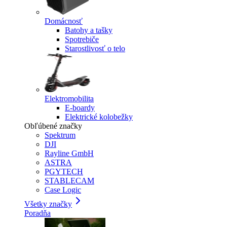
Domácnosť
Batohy a tašky
Spotrebiče
Starostlivosť o telo
Elektromobilita
E-boardy
Elektrické kolobežky
Obľúbené značky
Spektrum
DJI
Rayline GmbH
ASTRA
PGYTECH
STABLECAM
Case Logic
Všetky značky
Poradňa