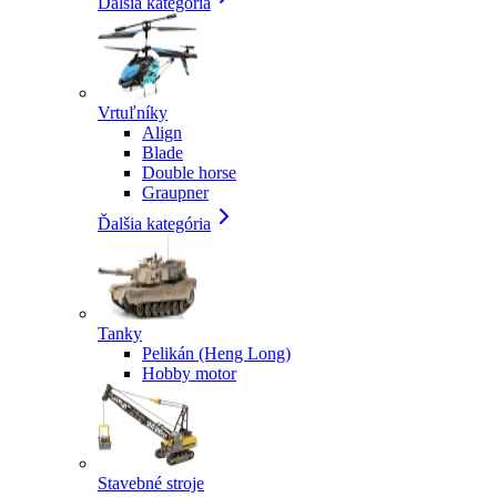
Ďalšia kategória
Vrtuľníky
Align
Blade
Double horse
Graupner
Ďalšia kategória
Tanky
Pelikán (Heng Long)
Hobby motor
Stavebné stroje