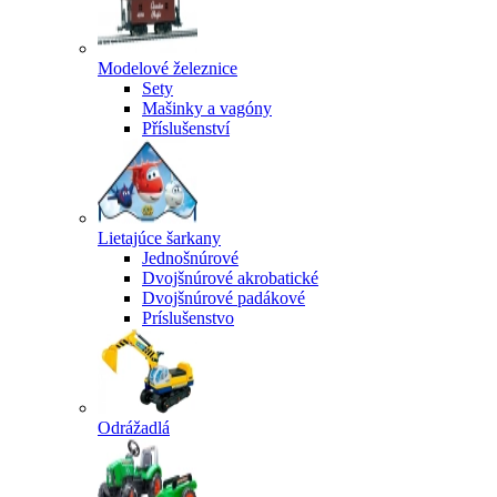
Modelové železnice
Sety
Mašinky a vagóny
Příslušenství
Lietajúce šarkany
Jednošnúrové
Dvojšnúrové akrobatické
Dvojšnúrové padákové
Príslušenstvo
Odrážadlá