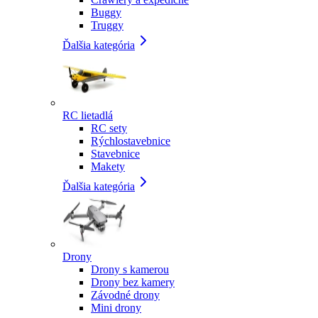
Buggy
Truggy
Ďalšia kategória
RC lietadlá
RC sety
Rýchlostavebnice
Stavebnice
Makety
Ďalšia kategória
Drony
Drony s kamerou
Drony bez kamery
Závodné drony
Mini drony