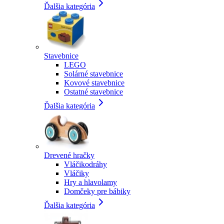
Ďalšia kategória
Stavebnice
LEGO
Solárné stavebnice
Kovové stavebnice
Ostatné stavebnice
Ďalšia kategória
Drevené hračky
Vláčikodráhy
Vláčiky
Hry a hlavolamy
Domčeky pre bábiky
Ďalšia kategória