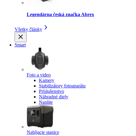
Legendárna česká značka Abrex
Všetky články
Smart
Foto a video
Kamery
Stabilizátory fotoaparátu
Príslušenstvo
Náhradné diely
Nanlite
Nabíjacie stanice