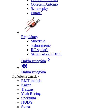
Oblečení Antonio
Samolepky
Ostatní
Regulátory
Striedavé
Jednosmerné
RC spínače
Stabilizátory a BEC
Ďalšia kategória
Ďalšia kategória
Obľúbené značky
RMT models
Kavan
Traxxas
Yeah Racing
Spektrum
HUDY
Syma