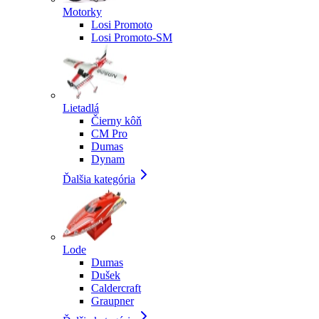
Motorky
Losi Promoto
Losi Promoto-SM
Lietadlá
Čierny kôň
CM Pro
Dumas
Dynam
Ďalšia kategória
Lode
Dumas
Dušek
Caldercraft
Graupner