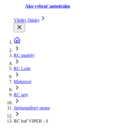
Ako vybrať autodráhu
Všetky články
RC modely
RC Lode
Motorové
RC sety
Stejnosměrný motor
RC loď VIPER - S