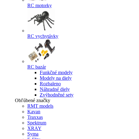
RC motorky
RC vychytávky
RC bazár
Funkčné modely
Modely na diely
Rozbaleno
Náhradné diely
Zvýhodněné sety
Obľúbené značky
RMT models
Kavan
Traxxas
Spektrum
XRAY
Syma