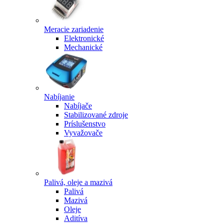
Meracie zariadenie
Elektronické
Mechanické
Nabíjanie
Nabíjače
Stabilizované zdroje
Príslušenstvo
Vyvažovače
Palivá, oleje a mazivá
Palivá
Mazivá
Oleje
Aditíva