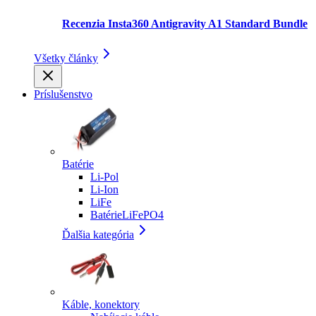
Recenzia Insta360 Antigravity A1 Standard Bundle
Všetky články
Príslušenstvo
Batérie
Li-Pol
Li-Ion
LiFe
BatérieLiFePO4
Ďalšia kategória
Káble, konektory