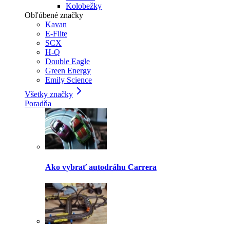
Kolobežky
Obľúbené značky
Kavan
E-Flite
SCX
H-Q
Double Eagle
Green Energy
Emily Science
Všetky značky
Poradňa
Ako vybrať autodráhu Carrera