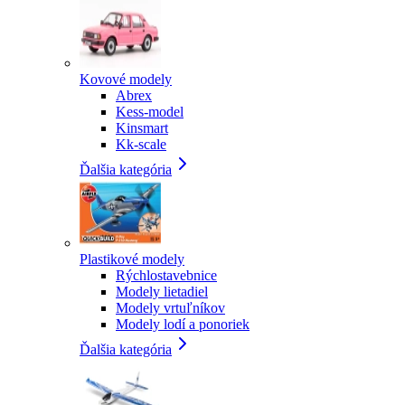
Kovové modely
Abrex
Kess-model
Kinsmart
Kk-scale
Ďalšia kategória
Plastikové modely
Rýchlostavebnice
Modely lietadiel
Modely vrtuľníkov
Modely lodí a ponoriek
Ďalšia kategória