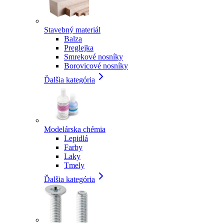
Stavebný materiál
Balza
Preglejka
Smrekové nosníky
Borovicové nosníky
Ďalšia kategória
Modelárska chémia
Lepidlá
Farby
Laky
Tmely
Ďalšia kategória