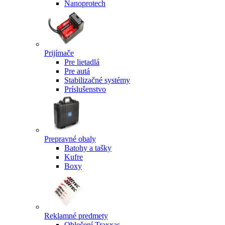
Nanoprotech
Prijímače
Pre lietadlá
Pre autá
Stabilizačné systémy
Príslušenstvo
Prepravné obaly
Batohy a tašky
Kufre
Boxy
Reklamné predmety
Oblečení Traxxas