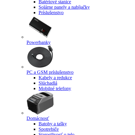
Batériové stanice
Solárne panely a nabíjačky
Príslušenstvo
Powerbanky
PC a GSM príslušenstvo
Kabely a redukce
Slúchadlá
Mobilné telefony
Domácnosť
Batohy a tašky
Spotrebiče
Starostlivosť o telo