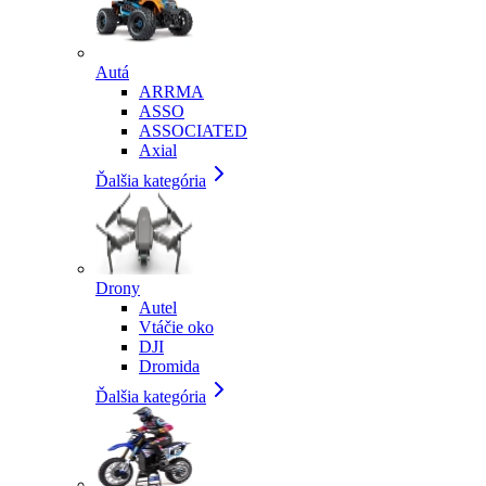
Autá
ARRMA
ASSO
ASSOCIATED
Axial
Ďalšia kategória
Drony
Autel
Vtáčie oko
DJI
Dromida
Ďalšia kategória