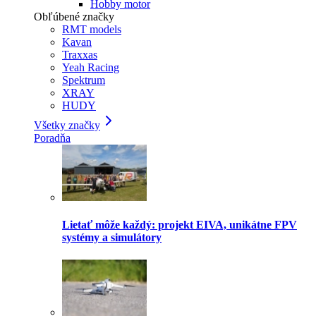
Hobby motor
Obľúbené značky
RMT models
Kavan
Traxxas
Yeah Racing
Spektrum
XRAY
HUDY
Všetky značky
Poradňa
Lietať môže každý: projekt EIVA, unikátne FPV
systémy a simulátory