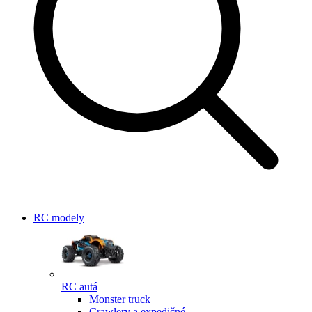
RC modely
RC autá
Monster truck
Crawlery a expedičné