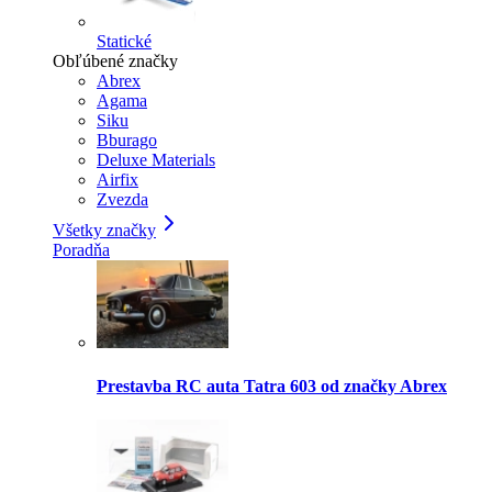
Statické
Obľúbené značky
Abrex
Agama
Siku
Bburago
Deluxe Materials
Airfix
Zvezda
Všetky značky
Poradňa
Prestavba RC auta Tatra 603 od značky Abrex