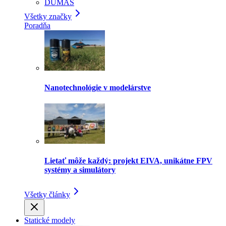
DUMAS
Všetky značky
Poradňa
Nanotechnológie v modelárstve
Lietať môže každý: projekt EIVA, unikátne FPV
systémy a simulátory
Všetky články
Statické modely