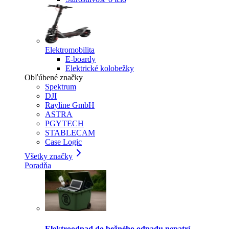
Elektromobilita
E-boardy
Elektrické kolobežky
Obľúbené značky
Spektrum
DJI
Rayline GmbH
ASTRA
PGYTECH
STABLECAM
Case Logic
Všetky značky
Poradňa
Elektroodpad do bežného odpadu nepatrí