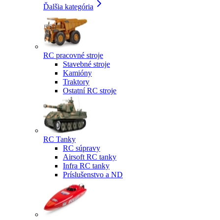
Ďalšia kategória
RC pracovné stroje
Stavebné stroje
Kamióny
Traktory
Ostatní RC stroje
RC Tanky
RC súpravy
Airsoft RC tanky
Infra RC tanky
Príslušenstvo a ND