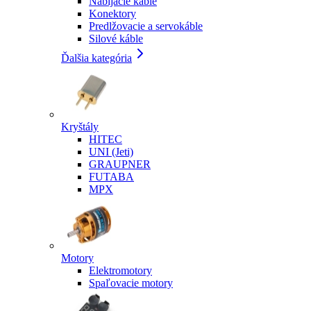
Nabíjacie káble
Konektory
Predlžovacie a servokáble
Silové káble
Ďalšia kategória
Kryštály
HITEC
UNI (Jeti)
GRAUPNER
FUTABA
MPX
Motory
Elektromotory
Spaľovacie motory