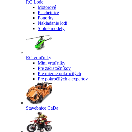
RC Lode
Motorové
Plachetnice
Ponorky
Nakladanie lodí
Stolné modely
RC vrtuľníky
Mini vrtuľníky
Pre začiatočníkov
Pre mierne pokročilých
Pre pokročilých a expertov
Stavebnice CaDa