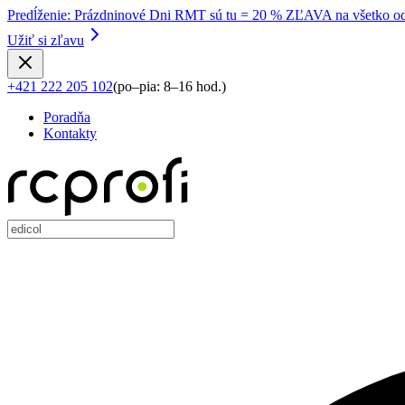
Predĺženie
:
Prázdninové Dni RMT sú tu = 20 % ZĽAVA na všetko od
Užiť si zľavu
+421 222 205 102
(
po–pia: 8–16 hod.
)
Poradňa
Kontakty