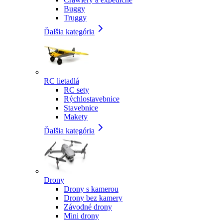
Buggy
Truggy
Ďalšia kategória
RC lietadlá
RC sety
Rýchlostavebnice
Stavebnice
Makety
Ďalšia kategória
Drony
Drony s kamerou
Drony bez kamery
Závodné drony
Mini drony