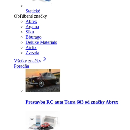
Statické
Obľúbené značky
Abrex
Agama
Siku
Bburago
Deluxe Materials
Airfix
Zvezda
Všetky značky
Poradňa
Prestavba RC auta Tatra 603 od značky Abrex