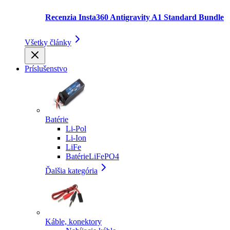
Recenzia Insta360 Antigravity A1 Standard Bundle
Všetky články
Príslušenstvo
Batérie
Li-Pol
Li-Ion
LiFe
BatérieLiFePO4
Ďalšia kategória
Káble, konektory