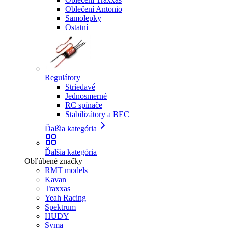
Oblečení Antonio
Samolepky
Ostatní
Regulátory
Striedavé
Jednosmerné
RC spínače
Stabilizátory a BEC
Ďalšia kategória
Ďalšia kategória
Obľúbené značky
RMT models
Kavan
Traxxas
Yeah Racing
Spektrum
HUDY
Syma