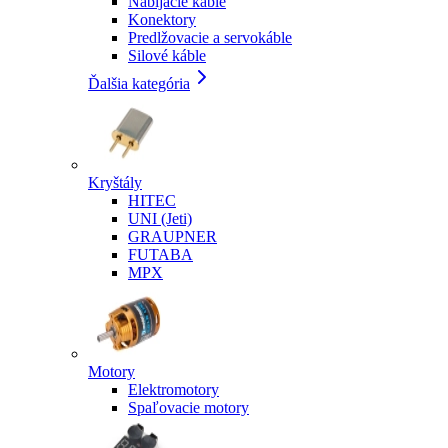
Nabíjacie káble
Konektory
Predlžovacie a servokáble
Silové káble
Ďalšia kategória
Kryštály
HITEC
UNI (Jeti)
GRAUPNER
FUTABA
MPX
Motory
Elektromotory
Spaľovacie motory