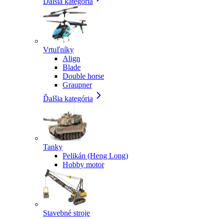
Ďalšia kategória
Vrtuľníky
Align
Blade
Double horse
Graupner
Ďalšia kategória
Tanky
Pelikán (Heng Long)
Hobby motor
Stavebné stroje