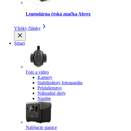
Legendárna česká značka Abrex
Všetky články
Smart
Foto a video
Kamery
Stabilizátory fotoaparátu
Príslušenstvo
Náhradné diely
Nanlite
Nabíjacie stanice