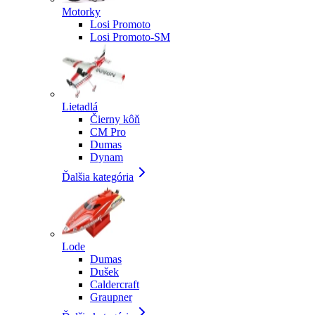
Motorky
Losi Promoto
Losi Promoto-SM
Lietadlá
Čierny kôň
CM Pro
Dumas
Dynam
Ďalšia kategória
Lode
Dumas
Dušek
Caldercraft
Graupner