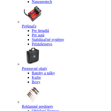
Nanoprotech
Prijímače
Pre lietadlá
Pre autá
Stabilizačné systémy
Príslušenstvo
Prepravné obaly
Batohy a tašky
Kufre
Boxy
Reklamné predmety
Oblečení Traxxas