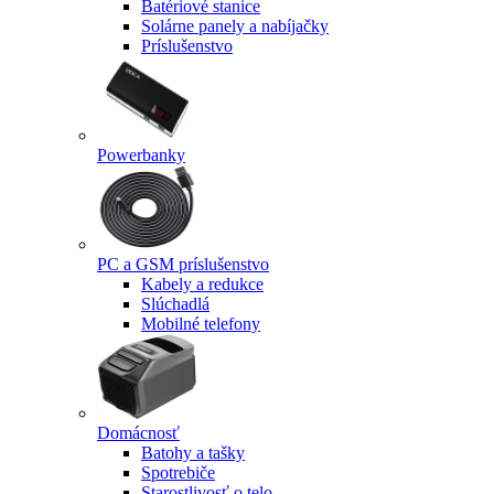
Batériové stanice
Solárne panely a nabíjačky
Príslušenstvo
Powerbanky
PC a GSM príslušenstvo
Kabely a redukce
Slúchadlá
Mobilné telefony
Domácnosť
Batohy a tašky
Spotrebiče
Starostlivosť o telo