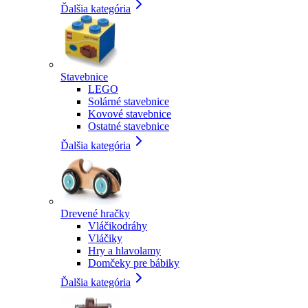
Ďalšia kategória
Stavebnice
LEGO
Solárné stavebnice
Kovové stavebnice
Ostatné stavebnice
Ďalšia kategória
Drevené hračky
Vláčikodráhy
Vláčiky
Hry a hlavolamy
Domčeky pre bábiky
Ďalšia kategória