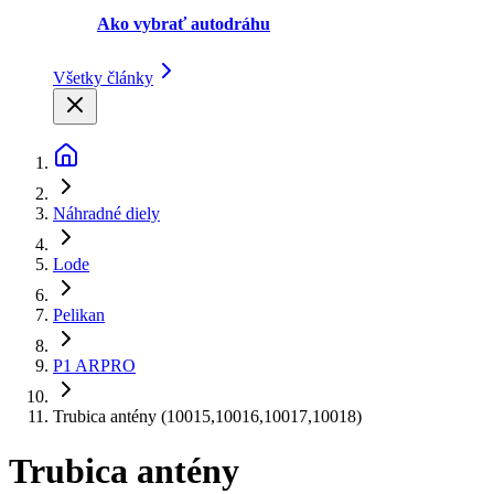
Ako vybrať autodráhu
Všetky články
Náhradné diely
Lode
Pelikan
P1 ARPRO
Trubica antény (10015,10016,10017,10018)
Trubica antény