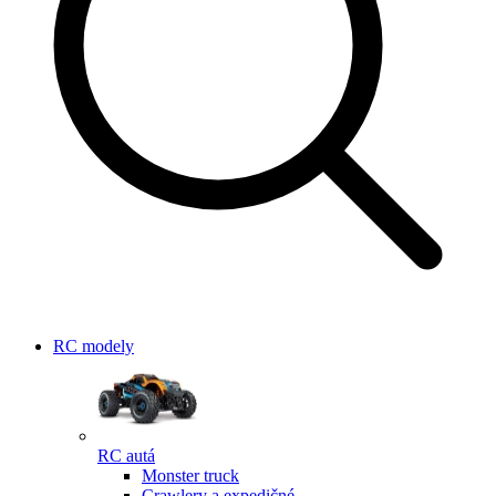
RC modely
RC autá
Monster truck
Crawlery a expedičné