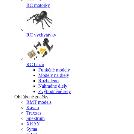
RC motorky
RC vychytávky
RC bazár
Funkčné modely
Modely na diely
Rozbaleno
Náhradné diely
Zvýhodněné sety
Obľúbené značky
RMT models
Kavan
Traxxas
Spektrum
XRAY
Syma