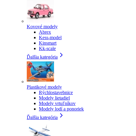
Kovové modely
Abrex
Kess-model
Kinsmart
Kk-scale
Ďalšia kategória
Plastikové modely
Rýchlostavebnice
Modely lietadiel
Modely vrtuľníkov
Modely lodí a ponoriek
Ďalšia kategória