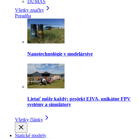
DUMAS
Všetky značky
Poradňa
Nanotechnológie v modelárstve
Lietať môže každý: projekt EIVA, unikátne FPV
systémy a simulátory
Všetky články
Statické modely