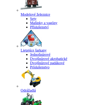
Modelové železnice
Sety
Mašinky a vagóny
Příslušenství
Lietajúce šarkany
Jednošnúrové
Dvojšnúrové akrobatické
Dvojšnúrové padákové
Príslušenstvo
Odrážadlá