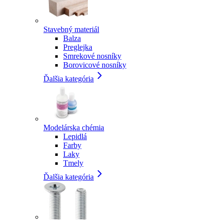
Stavebný materiál
Balza
Preglejka
Smrekové nosníky
Borovicové nosníky
Ďalšia kategória
Modelárska chémia
Lepidlá
Farby
Laky
Tmely
Ďalšia kategória