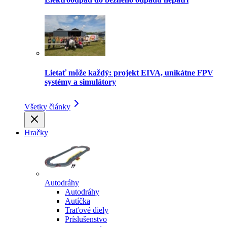
Lietať môže každý: projekt EIVA, unikátne FPV
systémy a simulátory
Všetky články
Hračky
Autodráhy
Autodráhy
Autíčka
Traťové diely
Príslušenstvo