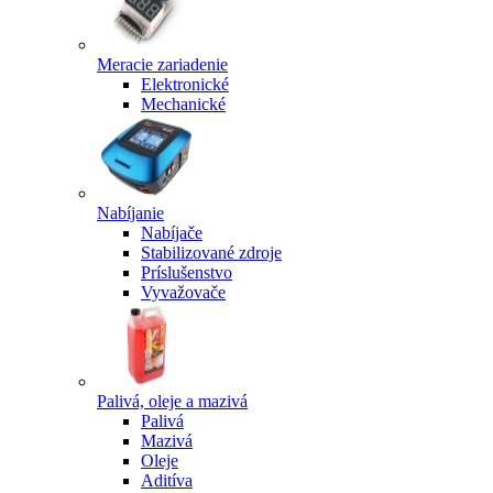
Meracie zariadenie
Elektronické
Mechanické
Nabíjanie
Nabíjače
Stabilizované zdroje
Príslušenstvo
Vyvažovače
Palivá, oleje a mazivá
Palivá
Mazivá
Oleje
Aditíva