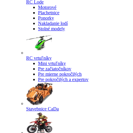
RC Lode
Motorové
Plachetnice
Ponorky
Nakladanie lodí
Stolné modely
RC vrtuľníky
Mini vrtuľníky
Pre začiatočníkov
Pre mierne pokročilých
Pre pokročilých a expertov
Stavebnice CaDa