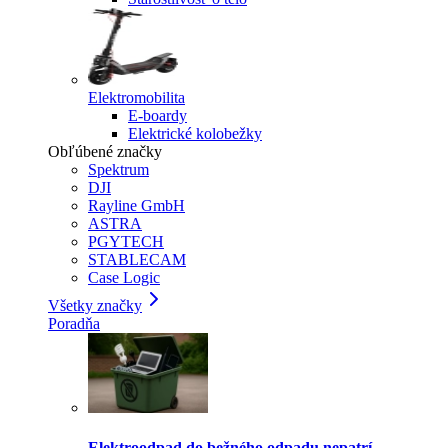
Elektromobilita
E-boardy
Elektrické kolobežky
Obľúbené značky
Spektrum
DJI
Rayline GmbH
ASTRA
PGYTECH
STABLECAM
Case Logic
Všetky značky
Poradňa
Elektroodpad do bežného odpadu nepatrí