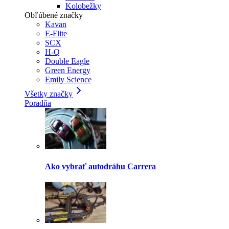
Kolobežky
Obľúbené značky
Kavan
E-Flite
SCX
H-Q
Double Eagle
Green Energy
Emily Science
Všetky značky
Poradňa
Ako vybrať autodráhu Carrera