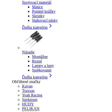
Spojovací materiál
Matice
Poistné krúžky
Skrutky
Stahovací pásky
Ďalšia kategória
Náradie
Montážne
Rezné
Lampy a lupy
Spájkovanie
Ďalšia kategória
Obľúbené značky
Kavan
Traxxas
Yeah Racing
Spektrum
HUDY
PELIKAN