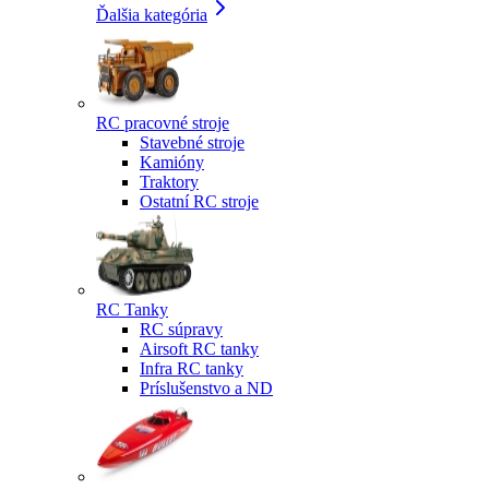
Ďalšia kategória
RC pracovné stroje
Stavebné stroje
Kamióny
Traktory
Ostatní RC stroje
RC Tanky
RC súpravy
Airsoft RC tanky
Infra RC tanky
Príslušenstvo a ND