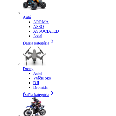
Autá
ARRMA
ASSO
ASSOCIATED
Axial
Ďalšia kategória
Drony
Autel
Vtáčie oko
DJI
Dromida
Ďalšia kategória