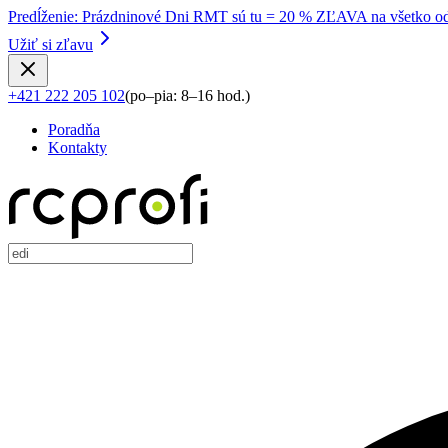
Predĺženie
:
Prázdninové Dni RMT sú tu = 20 % ZĽAVA na všetko od
Užiť si zľavu
+421 222 205 102
(
po–pia: 8–16 hod.
)
Poradňa
Kontakty