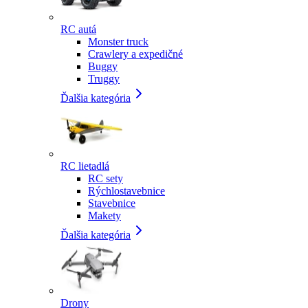
RC autá
Monster truck
Crawlery a expedičné
Buggy
Truggy
Ďalšia kategória
RC lietadlá
RC sety
Rýchlostavebnice
Stavebnice
Makety
Ďalšia kategória
Drony