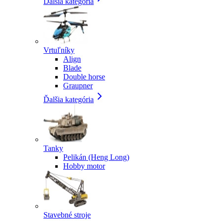
Ďalšia kategória
Vrtuľníky
Align
Blade
Double horse
Graupner
Ďalšia kategória
Tanky
Pelikán (Heng Long)
Hobby motor
Stavebné stroje