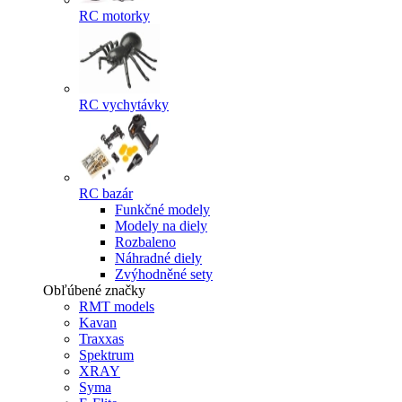
RC motorky
RC vychytávky
RC bazár
Funkčné modely
Modely na diely
Rozbaleno
Náhradné diely
Zvýhodněné sety
Obľúbené značky
RMT models
Kavan
Traxxas
Spektrum
XRAY
Syma