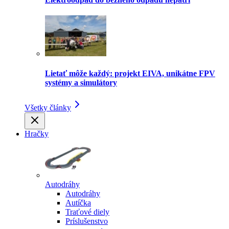
Lietať môže každý: projekt EIVA, unikátne FPV
systémy a simulátory
Všetky články
Hračky
Autodráhy
Autodráhy
Autíčka
Traťové diely
Príslušenstvo