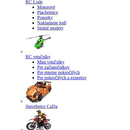
RC Lode
Motorové
Plachetnice
Ponorky
Nakladanie lodí
Stolné modely
RC vrtuľníky
Mini vrtuľníky
Pre začiatočníkov
Pre mierne pokročilých
Pre pokročilých a expertov
Stavebnice CaDa