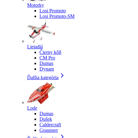
Motorky
Losi Promoto
Losi Promoto-SM
Lietadlá
Čierny kôň
CM Pro
Dumas
Dynam
Ďalšia kategória
Lode
Dumas
Dušek
Caldercraft
Graupner