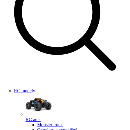
RC modely
RC autá
Monster truck
Crawlery a expedičné