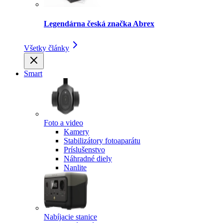
Legendárna česká značka Abrex
Všetky články
Smart
Foto a video
Kamery
Stabilizátory fotoaparátu
Príslušenstvo
Náhradné diely
Nanlite
Nabíjacie stanice