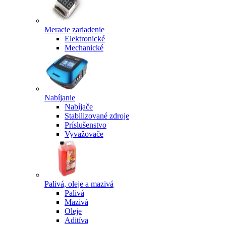
Meracie zariadenie
Elektronické
Mechanické
Nabíjanie
Nabíjače
Stabilizované zdroje
Príslušenstvo
Vyvažovače
Palivá, oleje a mazivá
Palivá
Mazivá
Oleje
Aditíva