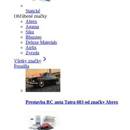
Statické
Obľúbené značky
Abrex
Agama
Siku
Bburago
Deluxe Materials
Airfix
Zvezda
Všetky značky
Poradňa
Prestavba RC auta Tatra 603 od značky Abrex