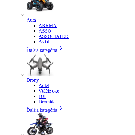
Autá
ARRMA
ASSO
ASSOCIATED
Axial
Ďalšia kategória
Drony
Autel
Vtáčie oko
DJI
Dromida
Ďalšia kategória