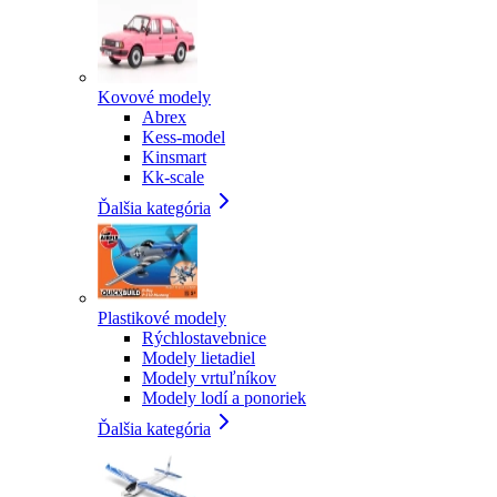
Kovové modely
Abrex
Kess-model
Kinsmart
Kk-scale
Ďalšia kategória
Plastikové modely
Rýchlostavebnice
Modely lietadiel
Modely vrtuľníkov
Modely lodí a ponoriek
Ďalšia kategória