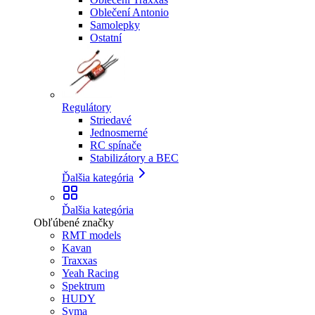
Oblečení Antonio
Samolepky
Ostatní
Regulátory
Striedavé
Jednosmerné
RC spínače
Stabilizátory a BEC
Ďalšia kategória
Ďalšia kategória
Obľúbené značky
RMT models
Kavan
Traxxas
Yeah Racing
Spektrum
HUDY
Syma