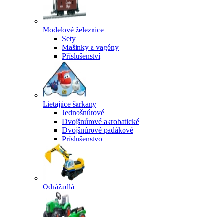
Modelové železnice
Sety
Mašinky a vagóny
Příslušenství
Lietajúce šarkany
Jednošnúrové
Dvojšnúrové akrobatické
Dvojšnúrové padákové
Príslušenstvo
Odrážadlá