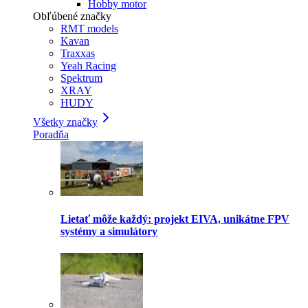
Hobby motor
Obľúbené značky
RMT models
Kavan
Traxxas
Yeah Racing
Spektrum
XRAY
HUDY
Všetky značky
Poradňa
Lietať môže každý: projekt EIVA, unikátne FPV
systémy a simulátory