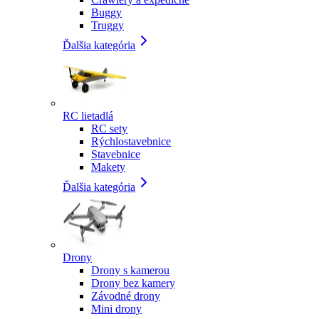
Buggy
Truggy
Ďalšia kategória
RC lietadlá
RC sety
Rýchlostavebnice
Stavebnice
Makety
Ďalšia kategória
Drony
Drony s kamerou
Drony bez kamery
Závodné drony
Mini drony