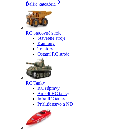
Ďalšia kategória
RC pracovné stroje
Stavebné stroje
Kamióny
Traktory
Ostatní RC stroje
RC Tanky
RC súpravy
Airsoft RC tanky
Infra RC tanky
Príslušenstvo a ND