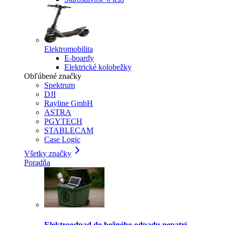
Elektromobilita
E-boardy
Elektrické kolobežky
Obľúbené značky
Spektrum
DJI
Rayline GmbH
ASTRA
PGYTECH
STABLECAM
Case Logic
Všetky značky
Poradňa
Elektroodpad do bežného odpadu nepatrí