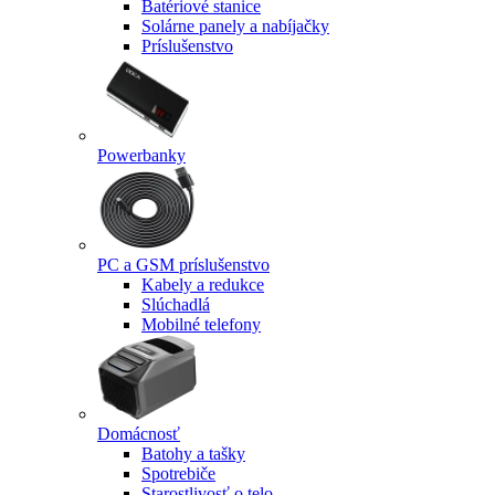
Batériové stanice
Solárne panely a nabíjačky
Príslušenstvo
Powerbanky
PC a GSM príslušenstvo
Kabely a redukce
Slúchadlá
Mobilné telefony
Domácnosť
Batohy a tašky
Spotrebiče
Starostlivosť o telo