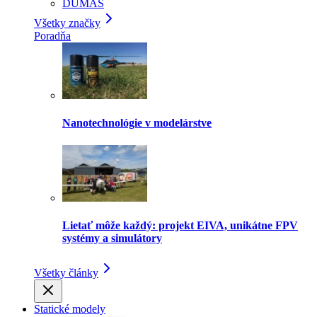
DUMAS
Všetky značky
Poradňa
Nanotechnológie v modelárstve
Lietať môže každý: projekt EIVA, unikátne FPV
systémy a simulátory
Všetky články
Statické modely