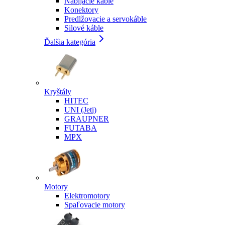
Nabíjacie káble
Konektory
Predlžovacie a servokáble
Silové káble
Ďalšia kategória
Kryštály
HITEC
UNI (Jeti)
GRAUPNER
FUTABA
MPX
Motory
Elektromotory
Spaľovacie motory