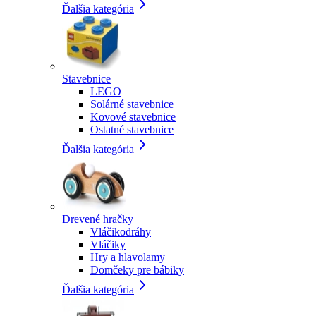
Ďalšia kategória
Stavebnice
LEGO
Solárné stavebnice
Kovové stavebnice
Ostatné stavebnice
Ďalšia kategória
Drevené hračky
Vláčikodráhy
Vláčiky
Hry a hlavolamy
Domčeky pre bábiky
Ďalšia kategória