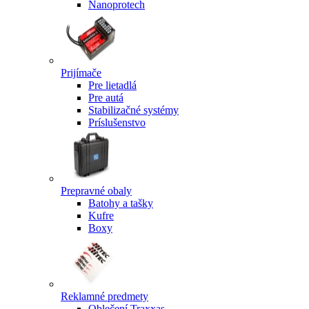
Nanoprotech
Prijímače
Pre lietadlá
Pre autá
Stabilizačné systémy
Príslušenstvo
Prepravné obaly
Batohy a tašky
Kufre
Boxy
Reklamné predmety
Oblečení Traxxas