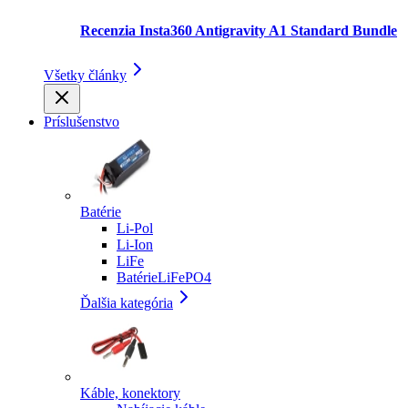
Recenzia Insta360 Antigravity A1 Standard Bundle
Všetky články
Príslušenstvo
Batérie
Li-Pol
Li-Ion
LiFe
BatérieLiFePO4
Ďalšia kategória
Káble, konektory