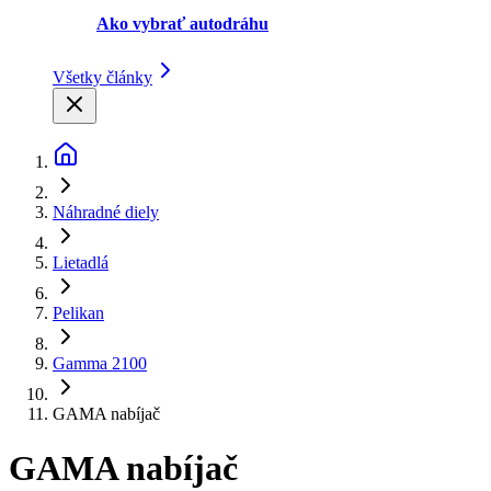
Ako vybrať autodráhu
Všetky články
Náhradné diely
Lietadlá
Pelikan
Gamma 2100
GAMA nabíjač
GAMA nabíjač