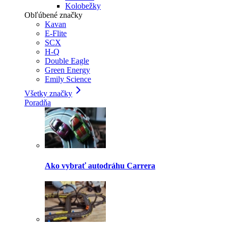
Kolobežky
Obľúbené značky
Kavan
E-Flite
SCX
H-Q
Double Eagle
Green Energy
Emily Science
Všetky značky
Poradňa
Ako vybrať autodráhu Carrera