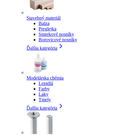
Stavebný materiál
Balza
Preglejka
Smrekové nosníky
Borovicové nosníky
Ďalšia kategória
Modelárska chémia
Lepidlá
Farby
Laky
Tmely
Ďalšia kategória